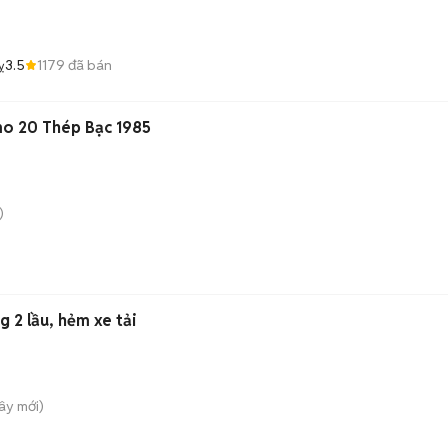
3.5
1179
đã bán
ỵ
o 20 Thép Bạc 1985
)
g 2 lầu, hẻm xe tải
Tây
mới)