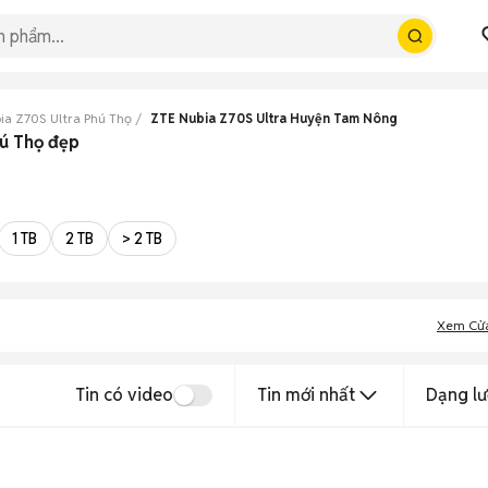
ia Z70S Ultra Phú Thọ
ZTE Nubia Z70S Ultra Huyện Tam Nông
hú Thọ đẹp
1 TB
2 TB
> 2 TB
Xem Cử
Tin có video
Tin mới nhất
Dạng lư