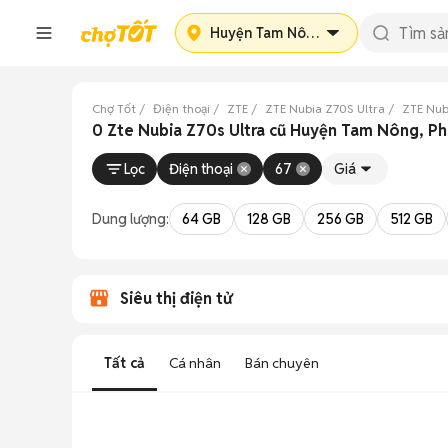
Huyện Tam Nông
Chợ Tốt
Điện thoại
ZTE
ZTE Nubia Z70S Ultra
ZTE Nub
0 Zte Nubia Z70s Ultra cũ Huyện Tam Nông, P
Lọc
Điện thoại
67
Giá
Dung lượng:
64 GB
128 GB
256 GB
512 GB
Siêu thị điện tử
Tất cả
Cá nhân
Bán chuyên