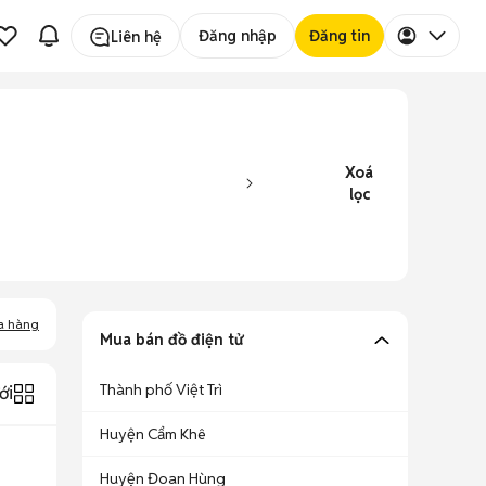
Đăng nhập
Đăng tin
Liên hệ
Xoá
lọc
a hàng
Mua bán đồ điện tử
Thành phố Việt Trì
ới
Huyện Cẩm Khê
Huyện Đoan Hùng