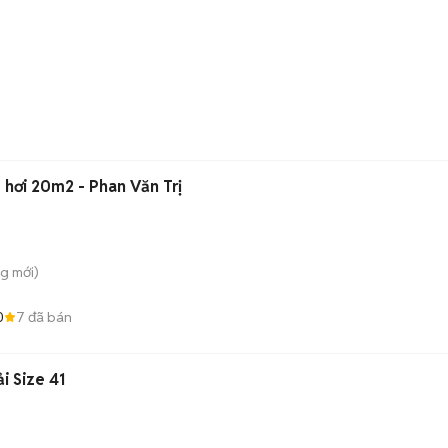
hơi 20m2 - Phan Văn Trị
ng
mới)
0
7
đã bán
i Size 41