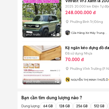
VinFast VF3 Xanh lá 20
2025
20.000 km
Điện
Tự độ
248.000.000 đ
Phường Bình Trị Đông
Cửa Hàng Xe Máy Trung
1 phút trước
9
50cc
Kệ ngăn kéo đựng đồ đ
Đã sử dụng
Nhựa
70.000 đ
Phường Vĩnh Trường
(
P. 
N
5.0
NGUYỄN THỊ MINH THƯ
1 phút trước
6
Bạn cần tìm
dung lượng
nào ?
Dung lượng:
64 GB
128 GB
256 GB
512 GB