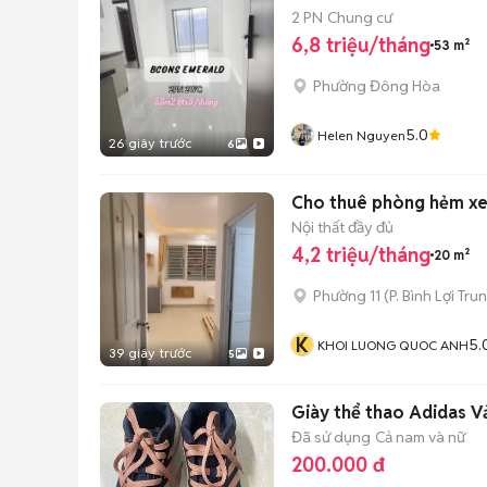
2 PN
Chung cư
6,8 triệu/tháng
53 m²
Phường Đông Hòa
5.0
Helen Nguyen
26 giây trước
6
Cho thuê phòng hẻm xe 
Nội thất đầy đủ
4,2 triệu/tháng
20 m²
Phường 11
(
P. Bình Lợi Tru
K
5.
KHOI LUONG QUOC ANH
39 giây trước
5
Giày thể thao Adidas Vả
Đã sử dụng
Cả nam và nữ
200.000 đ