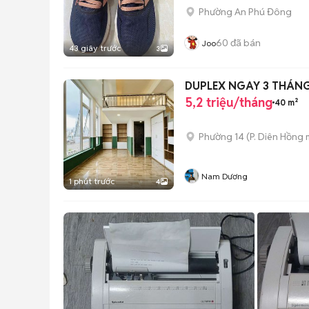
Phường An Phú Đông
60
đã bán
Joo
43 giây trước
3
DUPLEX NGAY 3 THÁNG 
5,2 triệu/tháng
40 m²
Phường 14
(
P. Diên Hồng
m
Nam Dương
1 phút trước
4