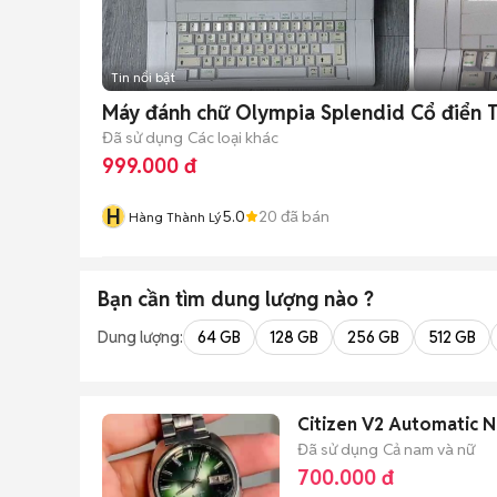
Tin nổi bật
Máy đánh chữ Olympia Splendid Cổ điển
Đã sử dụng
Các loại khác
999.000 đ
H
5.0
20
đã bán
Hàng Thành Lý
Bạn cần tìm
dung lượng
nào ?
Dung lượng:
64 GB
128 GB
256 GB
512 GB
Citizen V2 Automatic N
Đã sử dụng
Cả nam và nữ
700.000 đ