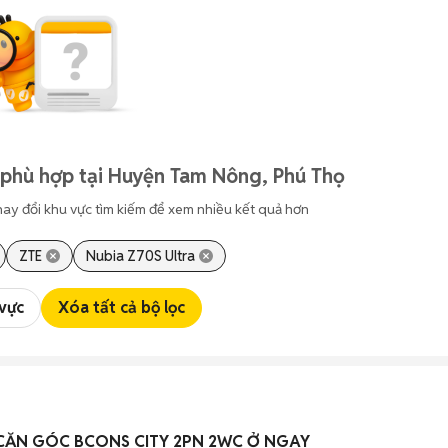
 phù hợp tại Huyện Tam Nông, Phú Thọ
hay đổi khu vực tìm kiếm để xem nhiều kết quả hơn
ZTE
Nubia Z70S Ultra
 vực
Xóa tất cả bộ lọc
CĂN GÓC BCONS CITY 2PN 2WC Ở NGAY