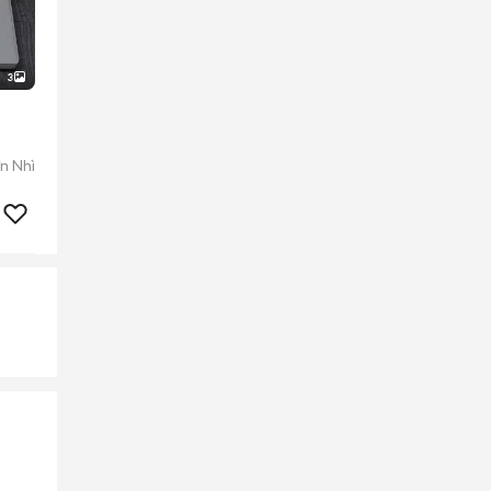
3
n Nhì