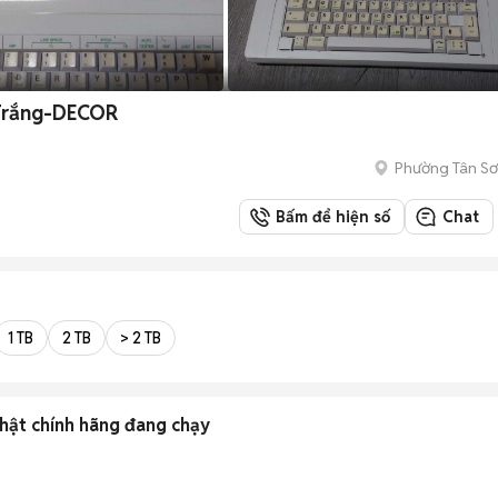
 Trắng-DECOR
Phường Tân Sơ
Bấm để hiện số
Chat
1 TB
2 TB
> 2 TB
hật chính hãng đang chạy