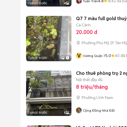
4.8
1642
đã b
Tuấn Trần
1 phút trước
4
Q7 7 màu full gold thuỷ
Cá Cảnh
20.000 đ
Phường Phú Mỹ
(
P. Tân My
V
5.0
40
đã 
Vương Quận 7
1 phút trước
1
Cho thuê phòng trọ 2 ng
Nội thất đầy đủ
8 triệu/tháng
Phường Lĩnh Nam
Cộng Đồng Nhà Đất
1 phút trước
5