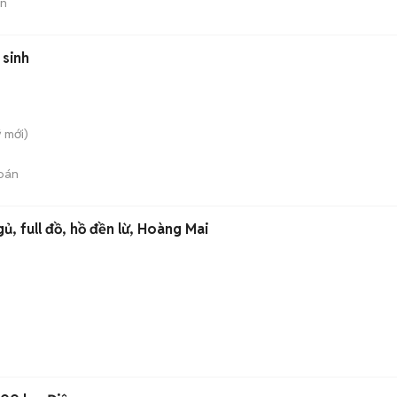
án
 sinh
̃
mới)
bán
ủ, full đồ, hồ đền lừ, Hoàng Mai