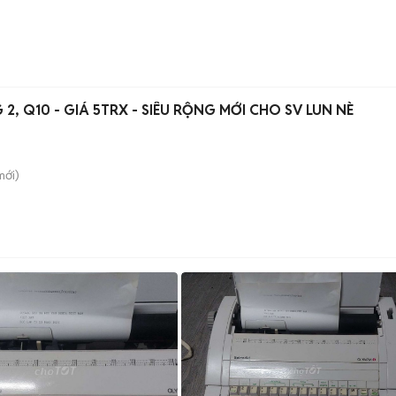
2, Q10 - GIÁ 5TRX - SIÊU RỘNG MỚI CHO SV LUN NÈ
ới)