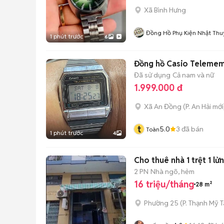
Xã Bình Hưng
Đồng Hồ Phụ Kiện Nhật Thu
1 phút trước
6
Đồng hồ Casio Telemem
Đã sử dụng
Cả nam và nữ
1.999.000 đ
Xã An Đồng
(
P. An Hải
mới
t
5.0
3
đã bán
Toàn
1 phút trước
4
Cho thuê nhà 1 trệt 1 lửn
2 PN
Nhà ngõ, hẻm
16 triệu/tháng
28 m²
Phường 25
(
P. Thạnh Mỹ 