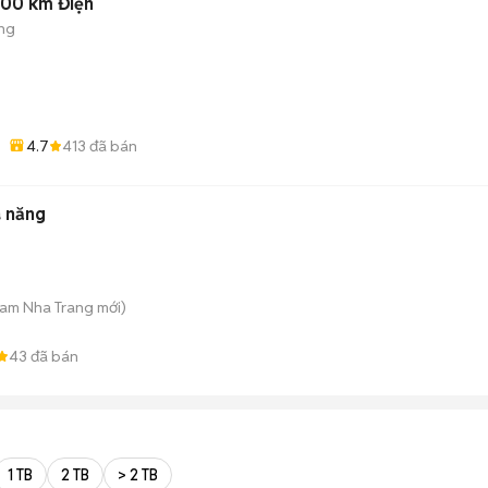
000 km Điện
ng
4.7
413
đã bán
a năng
Nam Nha Trang
mới)
43
đã bán
1 TB
2 TB
> 2 TB