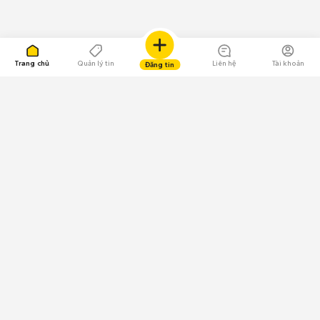
Trang chủ
Quản lý tin
Liên hệ
Tài khoản
Đăng tin
109.000 Bình chọn
Tải ứng dụng Chợ Tốt
Về Chợ Tốt
Quy chế sàn
Chính sách bảo mật
Giải quyết tranh chấp
CÔNG TY TNHH CHỢ TỐT - Người đại diện theo pháp luật:
Nguyễn Trọng Tấn; GPDKKD: 0312120782 do Sở KH & ĐT TP.HCM cấp ngày
11/01/2013;
GPMXH: 185/GP-BTTTT do Bộ Thông tin và Truyền thông