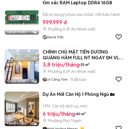
tìm xác RAM Laptop DDR4 16GB
Đã sử dụng (chưa sửa chữa)
Hết bảo hành
999.999 đ
Phường 6
(
P. An Nhơn
mới)
1 phút trước
1
David Trần
CHÍNH CHỦ MẶT TIỀN DƯƠNG
QUẢNG HÀM FULL NT NGAY ĐH VL
CS3, IUH, EMART
3,8 triệu/tháng
25 m²
Phường 6
(
P. An Nhơn
mới)
11
đã bán
Lê Công Tính
1 phút trước
9
Dự Án Mới Căn Hộ 1 Phòng Ngủ 🏡
1 PN
Căn hộ dịch vụ, mini
6 triệu/tháng
40 m²
Phường Phú Thạnh
1 phút trước
12
Minh Hoàng Megas