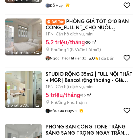
5
Đỗ Huy
PHÒNG GIÁ TỐT Q10 BAN
CÔNG_FULL NT_CHO NUÔI
PET_NGAY NGÃ 7 LÝ THÁI TỔ
1 PN
Căn hộ dịch vụ, mini
5,2 triệu/tháng
30 m²
Phường 1
(
P. Vườn Lài
mới)
2 phút trước
6
5.0
1
đã bán
Ngọc Thảo HiFriendz
STUDIO RỘNG 35m2 | FULL NỘI THẤT
+ MGR | Bancol rộng thoáng - Giá
5trx
1 PN
Căn hộ dịch vụ, mini
5 triệu/tháng
35 m²
Phường Phú Thạnh
2 phút trước
11
BĐS Gia Huy93
PHÒNG BAN CÔNG TONE TRẮNG
SÁNG SANG TRỌNG NGAY TRẦN