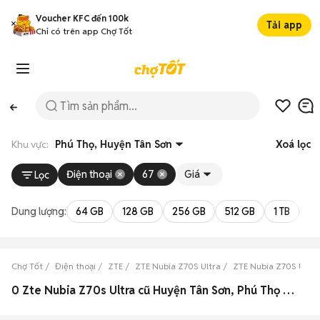
Voucher KFC đến 100k
Tải app
Chỉ có trên app Chợ Tốt
Khu vực:
Phú Thọ, Huyện Tân Sơn
Xoá lọc
Điện thoại
67
Giá
Lọc
Dung lượng:
64 GB
128 GB
256 GB
512 GB
1 TB
2 
Chợ Tốt
Điện thoại
ZTE
ZTE Nubia Z70S Ultra
ZTE Nubia Z70S Ultra
0 Zte Nubia Z70s Ultra cũ Huyện Tân Sơn, Phú Thọ đẹp