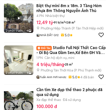
Biệt thự mini 8m x 18m. 3 Tầng Hẻm
nhựa 8m Thông Nguyễn Ảnh Thủ
4 PN
Nhà biệt thự
12,49 tỷ
91 tr/m²
138 m²
Phường Hiệp Thành
(
P. Tân Thới Hiệp
mới)
2 phút trước
11
5.0
NHÀ ĐẤT Q12
Studio Full Nội Thất Cao Cấp
- Đi Bộ Qua Đầm Sen,Kế Bên ĐH Văn
Hiến
1 PN
Căn hộ dịch vụ, mini
4 triệu/tháng
25 m²
Phường Tân Thới Hòa
(
P. Phú Thạnh
mới)
2 phút trước
5
5.0
4
đã bán
Tuấn Anh HiFriendz
Cần tìm Xe đạp thể thao 2 phuộc đã
qua sử dụng
Xe đạp thể thao
Đã sử dụng
100.000 đ