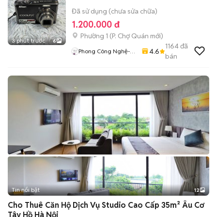
Đã sử dụng (chưa sửa chữa)
1.200.000 đ
Phường 1
(
P. Chợ Quán
mới)
3 phút trước
6
1164
đã
4.6
Phong Công Nghệ-
bán
TienTranMobile
Tin nổi bật
12
+
2
Cho Thuê Căn Hộ Dịch Vụ Studio Cao Cấp 35m² Âu Cơ
Tây Hồ Hà Nội