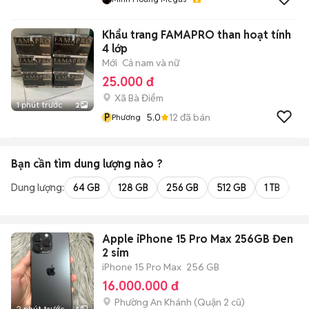
Khẩu trang FAMAPRO than hoạt tính
4 lớp
Mới
Cả nam và nữ
25.000 đ
Xã Bà Điểm
1 phút trước
2
P
5.0
12
đã bán
Phương
Bạn cần tìm
dung lượng
nào ?
Dung lượng:
64 GB
128 GB
256 GB
512 GB
1 TB
2 
Apple iPhone 15 Pro Max 256GB Đen
2 sim
iPhone 15 Pro Max
256 GB
16.000.000 đ
Phường An Khánh (Quận 2 cũ)
2 phút trước