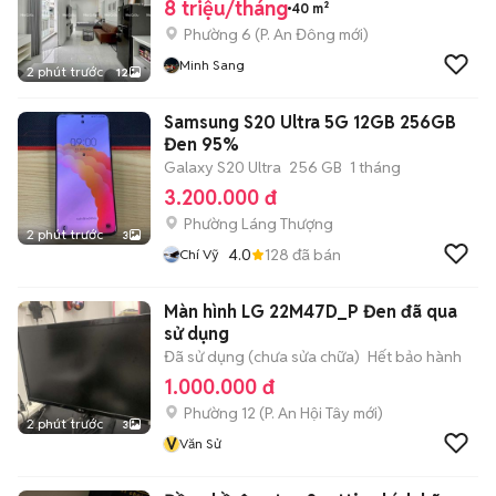
HƯNG ĐẠO
8 triệu/tháng
40 m²
Phường 6
(
P. An Đông
mới)
Minh Sang
2 phút trước
12
Samsung S20 Ultra 5G 12GB 256GB
Đen 95%
Galaxy S20 Ultra
256 GB
1 tháng
3.200.000 đ
Phường Láng Thượng
2 phút trước
3
4.0
128
đã bán
Chí Vỹ
Màn hình LG 22M47D_P Đen đã qua
sử dụng
Đã sử dụng (chưa sửa chữa)
Hết bảo hành
1.000.000 đ
Phường 12
(
P. An Hội Tây
mới)
2 phút trước
3
V
Văn Sử