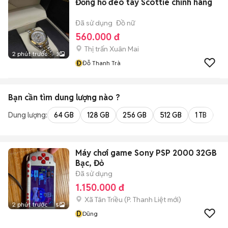
Đồng hồ đeo tay Scottie chính hãng
Đã sử dụng
Đồ nữ
560.000 đ
Thị trấn Xuân Mai
2 phút trước
3
Đ
Đỗ Thanh Trà
Bạn cần tìm
dung lượng
nào ?
Dung lượng:
64 GB
128 GB
256 GB
512 GB
1 TB
2 
Máy chơi game Sony PSP 2000 32GB
Bạc, Đỏ
Đã sử dụng
1.150.000 đ
Xã Tân Triều
(
P. Thanh Liệt
mới)
2 phút trước
5
D
Dũng