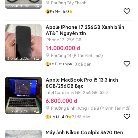
Phường Tây Thạnh
2 phút trước
1
p
5.0
Ph My
Apple iPhone 17 256GB Xanh biển
AT&T Nguyên zin
iPhone 17
256 GB
14.000.000 đ
Phường 14
(
P. Tân Bình
mới)
2 phút trước
6
L
3
đã bán
Lê Đức Thịnh
Apple MacBook Pro i5 13.3 inch
8GB/256GB Bạc
Intel Core i5
8 GB
256 GB
SSD
6.800.000 đ
Phường Bình Hưng Hoà B
(
P. Bình Tân
mới)
3 phút trước
4
L
4.0
21
đã bán
L A M
Máy ảnh Nikon Coolpix S620 Đen