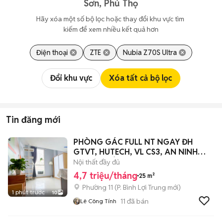
Sơn, Phú Thọ
Hãy xóa một số bộ lọc hoặc thay đổi khu vực tìm 
kiếm để xem nhiều kết quả hơn
Điện thoại
ZTE
Nubia Z70S Ultra
Đổi khu vực
Xóa tất cả bộ lọc
Tin đăng mới
PHÒNG GÁC FULL NT NGAY ĐH
GTVT, HUTECH, VL CS3, AN NINH
THANG MÁY
Nội thất đầy đủ
4,7 triệu/tháng
25 m²
Phường 11
(
P. Bình Lợi Trung
mới)
1 phút trước
10
11
đã bán
Lê Công Tính