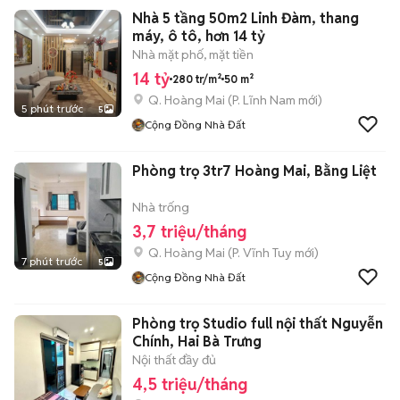
Nhà 5 tầng 50m2 Linh Đàm, thang
máy, ô tô, hơn 14 tỷ
Nhà mặt phố, mặt tiền
14 tỷ
280 tr/m²
50 m²
Q. Hoàng Mai
(
P. Lĩnh Nam
mới)
5 phút trước
5
Cộng Đồng Nhà Đất
Phòng trọ 3tr7 Hoàng Mai, Bằng Liệt
Nhà trống
3,7 triệu/tháng
Q. Hoàng Mai
(
P. Vĩnh Tuy
mới)
7 phút trước
5
Cộng Đồng Nhà Đất
Phòng trọ Studio full nội thất Nguyễn
Chính, Hai Bà Trưng
Nội thất đầy đủ
4,5 triệu/tháng