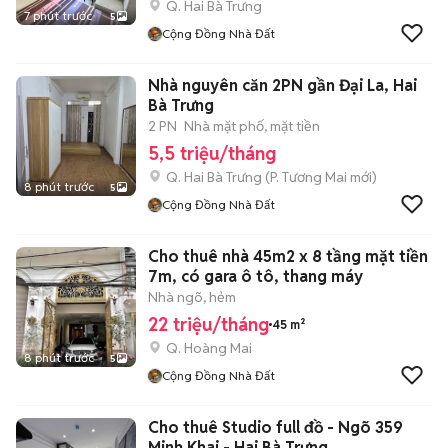
Q. Hai Bà Trưng
7 phút trước
5
Cộng Đồng Nhà Đất
Nhà nguyên căn 2PN gần Đại La, Hai
Bà Trưng
2 PN
Nhà mặt phố, mặt tiền
5,5 triệu/tháng
Q. Hai Bà Trưng
(
P. Tương Mai
mới)
8 phút trước
5
Cộng Đồng Nhà Đất
Cho thuê nhà 45m2 x 8 tầng mặt tiền
7m, có gara ô tô, thang máy
Nhà ngõ, hẻm
22 triệu/tháng
45 m²
Q. Hoàng Mai
8 phút trước
5
Cộng Đồng Nhà Đất
Cho thuê Studio full đồ - Ngõ 359
Minh Khai - Hai Bà Trưng