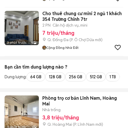
Cho thuê chung cư mini 2 ngủ 1 khách
354 Trường Chinh 7tr
2 PN
Căn hộ dịch vụ, mini
7 triệu/tháng
Q. Đống Đa
(
P. Ô Chợ Dừa
mới)
3 phút trước
5
Cộng Đồng Nhà Đất
Bạn cần tìm
dung lượng
nào ?
Dung lượng:
64 GB
128 GB
256 GB
512 GB
1 TB
2 
Phòng trọ cơ bản Lĩnh Nam, Hoàng
Mai
Nhà trống
3,8 triệu/tháng
Q. Hoàng Mai
(
P. Lĩnh Nam
mới)
3 phút trước
3