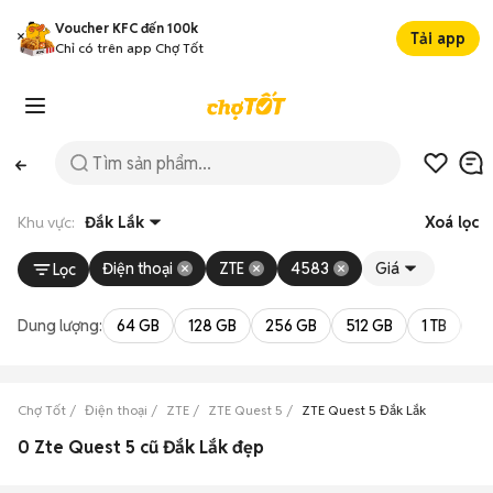
Voucher KFC đến 100k
Tải app
Chỉ có trên app Chợ Tốt
Khu vực:
Đắk Lắk
Xoá lọc
Điện thoại
ZTE
4583
Giá
Lọc
Dung lượng:
64 GB
128 GB
256 GB
512 GB
1 TB
2 
Chợ Tốt
Điện thoại
ZTE
ZTE Quest 5
ZTE Quest 5 Đắk Lắk
0 Zte Quest 5 cũ Đắk Lắk đẹp