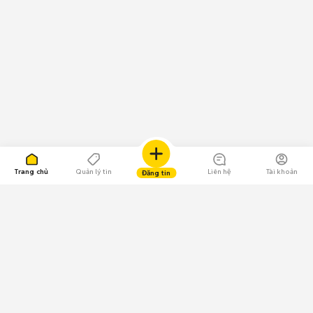
Trang chủ
Quản lý tin
Liên hệ
Tài khoản
Đăng tin
109.000 Bình chọn
Tải ứng dụng Chợ Tốt