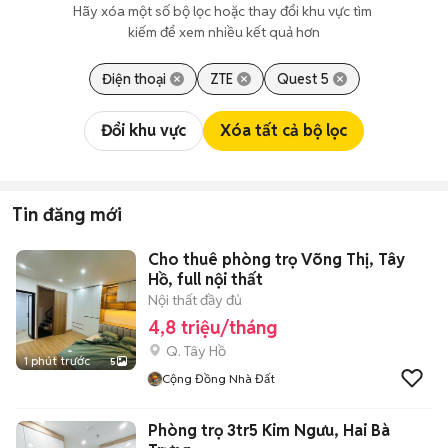
Hãy xóa một số bộ lọc hoặc thay đổi khu vực tìm 
kiếm để xem nhiều kết quả hơn
Điện thoại
ZTE
Quest 5
Đổi khu vực
Xóa tất cả bộ lọc
Tin đăng mới
Cho thuê phòng trọ Võng Thị, Tây
Hồ, full nội thất
Nội thất đầy đủ
4,8 triệu/tháng
Q. Tây Hồ
1 phút trước
5
Cộng Đồng Nhà Đất
Phòng trọ 3tr5 Kim Ngưu, Hai Bà