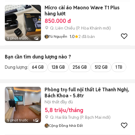
Micro cài áo Maono Wave T1 Plus
hàng lướt
850.000 đ
Q. Liên Chiểu
(
P. Hòa Khánh
mới)
1.0
2
đã bán
Tú Nguyễn
5 phút trước
1
Bạn cần tìm
dung lượng
nào ?
Dung lượng:
64 GB
128 GB
256 GB
512 GB
1 TB
2 
Phòng trọ full nội thất Lê Thanh Nghị,
Bách Khoa - 5.8tr
Nội thất đầy đủ
5,8 triệu/tháng
Q. Hai Bà Trưng
(
P. Bạch Mai
mới)
5 phút trước
5
Cộng Đồng Nhà Đất