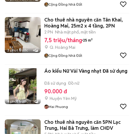
Cộng Đồng Nhà Đất
Cho thuê nhà nguyên căn Tân Khai,
Hoàng Mai, 25m2 x 4 tầng, 2PN
2 PN
Nhà mặt phố, mặt tiền
7,5 triệu/tháng
25 m²
Q. Hoàng Mai
3 phút trước
4
Cộng Đồng Nhà Đất
Áo kiểu Nữ Vải Vàng nhạt Đã sử dụng
Đã sử dụng
Đồ nữ
90.000 đ
Huyện Yên Mỹ
4 phút trước
1
Mai Phuong
Cho thuê nhà nguyên căn 5PN Lạc
Trung, Hai Bà Trưng, làm CHDV