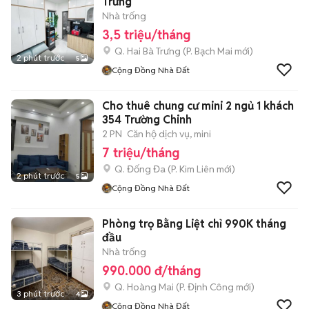
Trưng
Nhà trống
3,5 triệu/tháng
Q. Hai Bà Trưng
(
P. Bạch Mai
mới)
2 phút trước
5
Cộng Đồng Nhà Đất
Cho thuê chung cư mini 2 ngủ 1 khách
354 Trường Chinh
2 PN
Căn hộ dịch vụ, mini
7 triệu/tháng
Q. Đống Đa
(
P. Kim Liên
mới)
2 phút trước
5
Cộng Đồng Nhà Đất
Phòng trọ Bằng Liệt chỉ 990K tháng
đầu
Nhà trống
990.000 đ/tháng
Q. Hoàng Mai
(
P. Định Công
mới)
3 phút trước
4
Cộng Đồng Nhà Đất