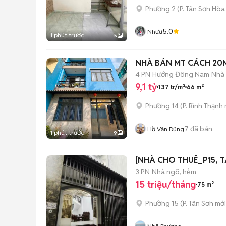
Phường 2
(
P. Tân Sơn Hòa
5.0
Nhưư
1 phút trước
5
NHÀ BÁN MT CÁCH 20M.4
4 PN
Hướng Đông Nam
Nhà
9,1 tỷ
137 tr/m²
66 m²
Phường 14
(
P. Bình Thạnh
7
đã bán
Hồ Văn Dũng
1 phút trước
9
[NHÀ CHO THUÊ_P15, TÂ
3 PN
Nhà ngõ, hẻm
15 triệu/tháng
75 m²
Phường 15
(
P. Tân Sơn
mới