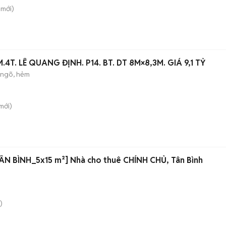
mới)
T. LÊ QUANG ĐỊNH. P14. BT. DT 8M×8,3M. GIÁ 9,1 TỶ
 ngõ, hẻm
mới)
N BÌNH_5x15 m²] Nhà cho thuê CHÍNH CHỦ, Tân Bình
)