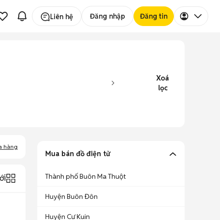
Đăng nhập
Đăng tin
Liên hệ
Xoá
lọc
a hàng
Mua bán đồ điện tử
Thành phố Buôn Ma Thuột
ới
Huyện Buôn Đôn
Huyện Cư Kuin