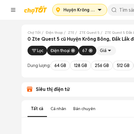
Huyện Krông Bông
Chợ Tốt
Điện thoại
ZTE
ZTE Quest 5
ZTE Quest 5 Đắk 
0 Zte Quest 5 cũ Huyện Krông Bông, Đắk Lắk 
Lọc
Điện thoại
67
Giá
Dung lượng:
64 GB
128 GB
256 GB
512 GB
Siêu thị điện tử
Tất cả
Cá nhân
Bán chuyên