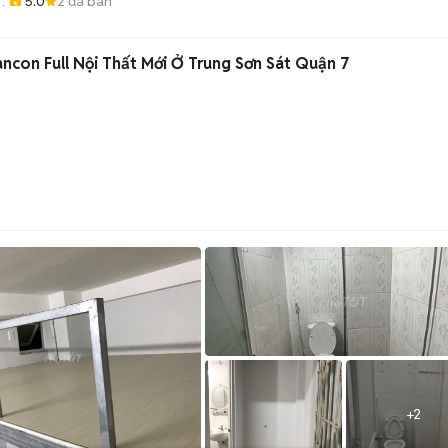
5.0
2
đã bán
ncon Full Nội Thất Mới Ở Trung Sơn Sát Quận 7
+
2