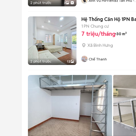
Anh Vũ HiFriendz Tân Phú -
2 phút trước
3
Bình Tân
Hệ Thống Căn Hộ 1PN Ba
1 PN
Chung cư
7 triệu/tháng
30 m²
Xã Bình Hưng
Chế Thanh
2 phút trước
12