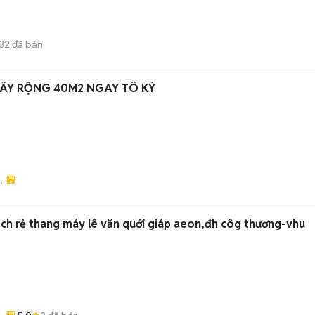
32
đã bán
XÂY RỘNG 40M2 NGAY TÔ KÝ
ạch rẻ thang máy lê văn quới giáp aeon,đh côg thương-vhu