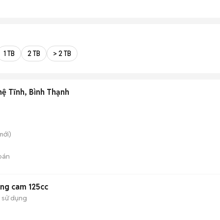
1 TB
2 TB
> 2 TB
ệ Tĩnh, Bình Thạnh
mới)
bán
ng cam 125cc
 sử dụng