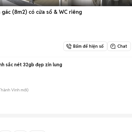
 gác (8m2) có cửa sổ & WC riêng
Bấm để hiện số
Chat
h sắc nét 32gb đẹp zin lung
 Thành Vinh
mới)