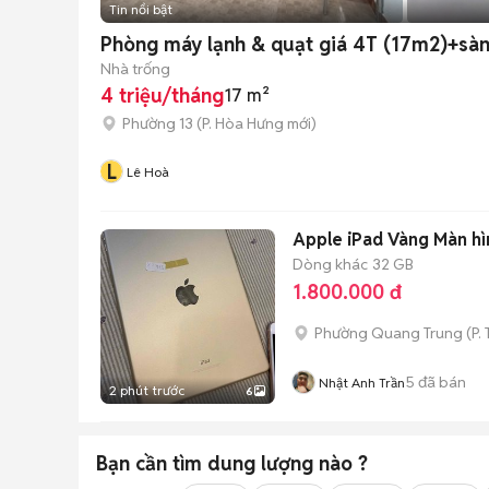
Tin nổi bật
Phòng máy lạnh & quạt giá 4T (17m2)+sàn
Nhà trống
4 triệu/tháng
17 m²
Phường 13
(
P. Hòa Hưng
mới)
L
Lê Hoà
Apple iPad Vàng Màn hìn
Dòng khác
32 GB
1.800.000 đ
Phường Quang Trung
(
P.
5
đã bán
Nhật Anh Trần
2 phút trước
6
Bạn cần tìm
dung lượng
nào ?