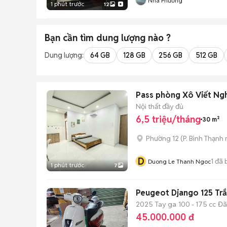
Nhã Phương
1 phút trước
12
Bạn cần tìm
dung lượng
nào ?
Dung lượng:
64 GB
128 GB
256 GB
512 GB
Pass phòng Xô Viết Ngh
Nội thất đầy đủ
6,5 triệu/tháng
30 m²
Phường 12
(
P. Bình Thạnh
D
1
đã 
Duong Le Thanh Ngoc
1 phút trước
7
Peugeot Django 125 Trắ
2025
Tay ga
100 - 175 cc
Đã
45.000.000 đ