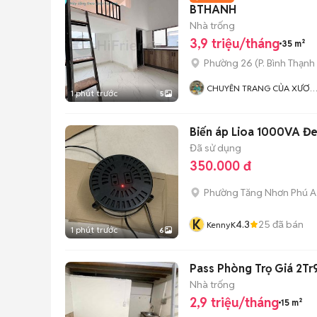
BTHANH
Nhà trống
3,9 triệu/tháng
35 m²
Phường 26
(
P. Bình Thạnh
CHUYÊN TRANG CỦA XƯƠ
1 phút trước
5
- UY TÍN & LUÔN ĐỒNG
HÀNH CÙNG BẠN
Biến áp Lioa 1000VA Đ
Đã sử dụng
350.000 đ
Phường Tăng Nhơn Phú A
K
4.3
25
đã bán
KennyK
1 phút trước
6
Pass Phòng Trọ Giá 2Tr
Nhà trống
2,9 triệu/tháng
15 m²