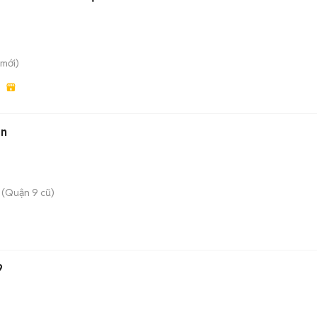
mới)
NG
en
 (Quận 9 cũ)
9