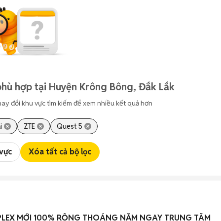
phù hợp tại Huyện Krông Bông, Đắk Lắk
hay đổi khu vực tìm kiếm để xem nhiều kết quả hơn
i
ZTE
Quest 5
 vực
Xóa tất cả bộ lọc
PLEX MỚI 100% RỘNG THOÁNG NẰM NGAY TRUNG TÂM