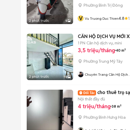
Phường Bình Trị Đông
V
4.8
1
Vu Truong Duc Thien
2 phút trước
5
CĂN HỘ DỊCH VỤ MỚI 
1 PN
Căn hộ dịch vụ, mini
3,5 triệu/tháng
40 m²
Phường Trung Mỹ Tây
Chuyên Trang Căn Hộ Dịch
2 phút trước
10
Vụ Quận 12
cho thuê trọ s
Nội thất đầy đủ
4 triệu/tháng
38 m²
Phường Bình Hưng Hòa