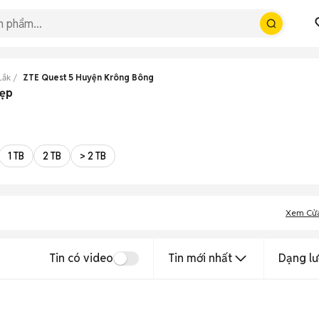
Lắk
ZTE Quest 5 Huyện Krông Bông
đẹp
1 TB
2 TB
> 2 TB
Xem Cử
Tin có video
Tin mới nhất
Dạng lư