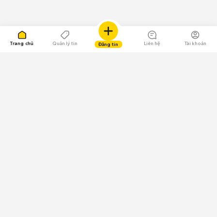
Trang chủ
Quản lý tin
Liên hệ
Tài khoản
Đăng tin
109.000 Bình chọn
Tải ứng dụng Chợ Tốt
Về Chợ Tốt
Quy chế sàn
Chính sách bảo mật
Giải quyết tranh chấp
CÔNG TY TNHH CHỢ TỐT - Người đại diện theo pháp luật:
Nguyễn Trọng Tấn; GPDKKD: 0312120782 do Sở KH & ĐT TP.HCM cấp ngày
11/01/2013;
GPMXH: 185/GP-BTTTT do Bộ Thông tin và Truyền thông