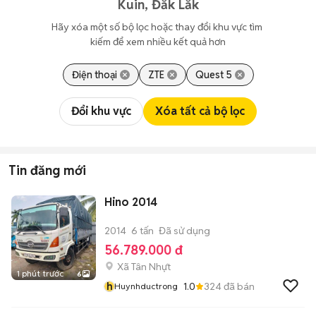
Kuin, Đắk Lắk
Hãy xóa một số bộ lọc hoặc thay đổi khu vực tìm 
kiếm để xem nhiều kết quả hơn
Điện thoại
ZTE
Quest 5
Đổi khu vực
Xóa tất cả bộ lọc
Tin đăng mới
Hino 2014
2014
6 tấn
Đã sử dụng
56.789.000 đ
Xã Tân Nhựt
1 phút trước
6
h
1.0
324
đã bán
Huynhductrong