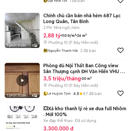
Đ
1
đã bán
Đạt Nhà Tốt
Chính chủ cần bán nhà hẻm 687 Lạc
Long Quân, Tân Bình
2 PN
Nhà ngõ, hẻm
2,88 tỷ
110 tr/m²
26 m²
Phường 10
(
P. Bảy Hiền
mới)
1 phút trước
5
N
2
đã bán
Nguyễn Thanh Hải
Phòng đủ Nội Thất Ban Công view
Sân Thượng cạnh ĐH Văn Hiến VHU 5
phút
3,5 triệu/tháng
30 m²
Phường 10
(
P. Bảy Hiền
mới)
L
4.8
47
đã bán
Lê Huỳnh Tịnh
1 phút trước
6
💥Xả kho thanh lý rẻ xe đua full Nhôm
. Mới 100%
Xe đạp thể thao
Đã sử dụng
3.300.000 đ