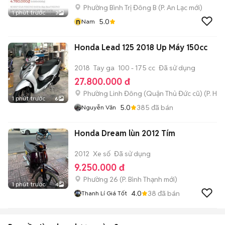
Phường Bình Trị Đông B
(
P. An Lạc
mới)
1 phút trước
3
n
5.0
Nam
Honda Lead 125 2018 Up Máy 150cc
2018
Tay ga
100 - 175 cc
Đã sử dụng
27.800.000 đ
Phường Linh Đông (Quận Thủ Đức cũ)
(
P. Hiệ
1 phút trước
6
5.0
385
đã bán
Nguyễn Văn
Honda Dream lùn 2012 Tím
2012
Xe số
Đã sử dụng
9.250.000 đ
Phường 26
(
P. Bình Thạnh
mới)
1 phút trước
4
4.0
38
đã bán
Thanh Lí Giá Tốt