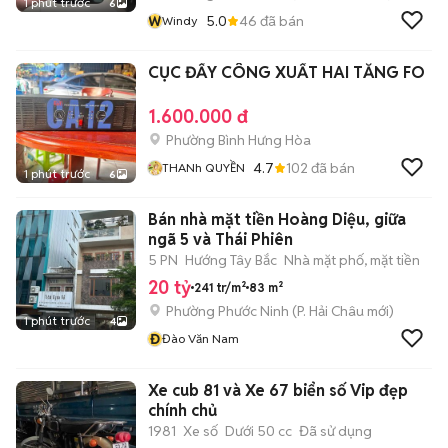
1 phút trước
6
W
5.0
46
đã bán
Windy
CỤC ĐẨY CÔNG XUẤT HAI TĂNG FO
1.600.000 đ
Phường Bình Hưng Hòa
4.7
102
đã bán
THANh QUYỀN
1 phút trước
6
Bán nhà mặt tiền Hoàng Diệu, giữa
ngã 5 và Thái Phiên
5 PN
Hướng Tây Bắc
Nhà mặt phố, mặt tiền
20 tỷ
241 tr/m²
83 m²
Phường Phước Ninh
(
P. Hải Châu
mới)
1 phút trước
4
Đ
Đào Văn Nam
Xe cub 81 và Xe 67 biển số Vip đẹp
chính chủ
1981
Xe số
Dưới 50 cc
Đã sử dụng