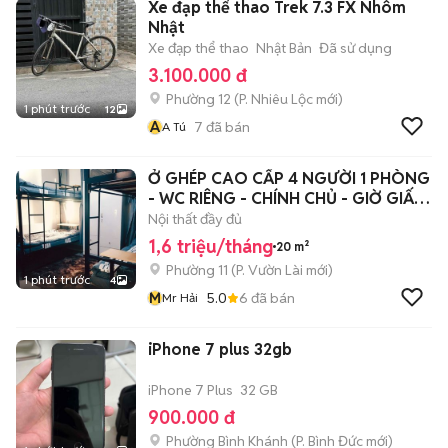
Xe đạp thể thao Trek 7.3 FX Nhôm
Nhật
Xe đạp thể thao
Nhật Bản
Đã sử dụng
3.100.000 đ
Phường 12
(
P. Nhiêu Lộc
mới)
1 phút trước
12
A
7
đã bán
A Tú
Ở GHÉP CAO CẤP 4 NGƯỜI 1 PHÒNG
- WC RIÊNG - CHÍNH CHỦ - GIỜ GIẤC
TỰ DO
Nội thất đầy đủ
1,6 triệu/tháng
20 m²
Phường 11
(
P. Vườn Lài
mới)
1 phút trước
4
M
5.0
6
đã bán
Mr Hải
iPhone 7 plus 32gb
iPhone 7 Plus
32 GB
900.000 đ
Phường Bình Khánh
(
P. Bình Đức
mới)