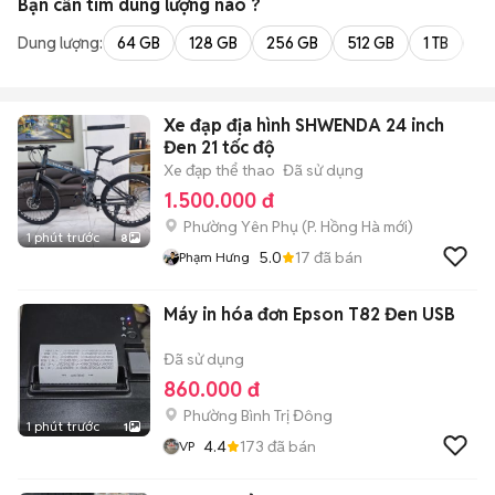
Bạn cần tìm
dung lượng
nào ?
Dung lượng:
64 GB
128 GB
256 GB
512 GB
1 TB
2 
Xe đạp địa hình SHWENDA 24 inch
Đen 21 tốc độ
Xe đạp thể thao
Đã sử dụng
1.500.000 đ
Phường Yên Phụ
(
P. Hồng Hà
mới)
1 phút trước
8
5.0
17
đã bán
Phạm Hưng
Máy in hóa đơn Epson T82 Đen USB
Đã sử dụng
860.000 đ
Phường Bình Trị Đông
1 phút trước
1
4.4
173
đã bán
VP