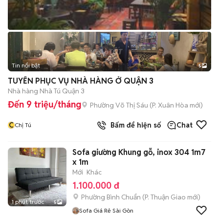
Tin nổi bật
5
TUYỂN PHỤC VỤ NHÀ HÀNG Ở QUẬN 3
Nhà hàng Nhà Tú Quận 3
Đến 9 triệu/tháng
Phường Võ Thị Sáu
(
P. Xuân Hòa
mới)
C
Bấm để hiện số
Chat
Chị Tú
Sofa giường Khung gỗ, inox 304 1m7
x 1m
Mới
Khác
1.100.000 đ
Phường Bình Chuẩn
(
P. Thuận Giao
mới)
1 phút trước
5
Sofa Giá Rẻ Sài Gòn