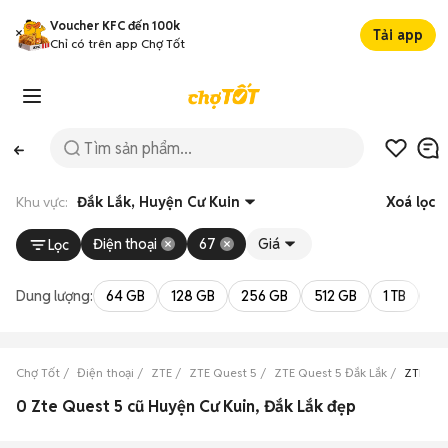
Voucher KFC đến 100k
Tải app
Chỉ có trên app Chợ Tốt
Khu vực:
Đắk Lắk, Huyện Cư Kuin
Xoá lọc
Điện thoại
67
Giá
Lọc
Dung lượng:
64 GB
128 GB
256 GB
512 GB
1 TB
2 
Chợ Tốt
Điện thoại
ZTE
ZTE Quest 5
ZTE Quest 5 Đắk Lắk
ZTE Que
0 Zte Quest 5 cũ Huyện Cư Kuin, Đắk Lắk đẹp