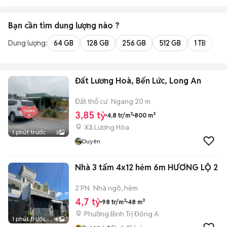
Bạn cần tìm
dung lượng
nào ?
Dung lượng:
64 GB
128 GB
256 GB
512 GB
1 TB
2 
Đất Lương Hoà, Bến Lức, Long An
Đất thổ cư
Ngang 20 m
3,85 tỷ
4,8 tr/m²
800 m²
Xã Lương Hòa
1 phút trước
3
Duyên
Nhà 3 tấm 4x12 hẻm 6m HƯƠNG LỘ 2
2 PN
Nhà ngõ, hẻm
4,7 tỷ
98 tr/m²
48 m²
Phường Bình Trị Đông A
1 phút trước
6