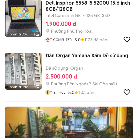
Dell Inspiron 5558 i5 5200U 15.6 inch
8GB/128GB
Intel Core i5
8 GB
< 128 GB
SSD
1.900.000 đ
Phường Phú Thọ Hòa
1 phút trước
6
5.0
1173
đã bán
T COMPUTER
Đàn Organ Yamaha Xám Dễ sử dụng
Đã sử dụng
Organ
2.500.000 đ
Phường Bến Nghé
(
P. Sài Gòn
mới)
1 phút trước
1
T
5.0
1
đã bán
Tran Huy