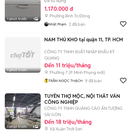
Đã sử dụng
1.170.000 đ
Phường Bình Trị Đông
1 phút trước
1
2
đã bán
Nhật Phạm
NAM THỦ KHO tại quận 11, TP. HCM
CÔNG TY TNHH XUẤT NHẬP KHẨU KỲ
QUANG
Đến 11 triệu/tháng
1 phút trước
Phường 7
(
P. Minh Phụng
mới)
T
9
đã bán
TRẦN NGỌC THẠCH
TUYỂN THỢ MỘC, NỘI THẤT VÁN
CÔNG NGHIỆP
CÔNG TY TNHH QUẢNG CÁO ẤN TƯỢNG
SÀI GÒN
Đến 18 triệu/tháng
1 phút trước
5
Xã Xuân Thới Sơn