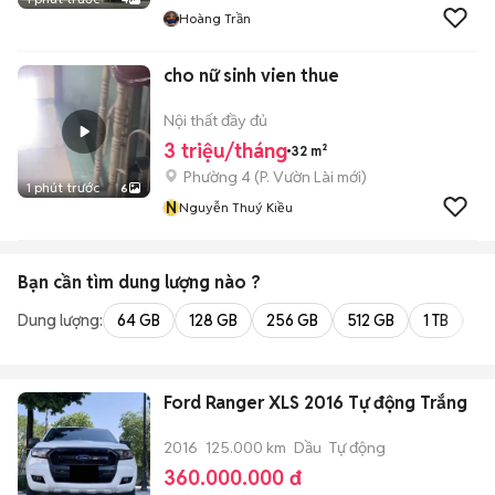
Hoàng Trần
cho nữ sinh vien thue
Nội thất đầy đủ
3 triệu/tháng
32 m²
Phường 4
(
P. Vườn Lài
mới)
1 phút trước
6
N
Nguyễn Thuý Kiều
Bạn cần tìm
dung lượng
nào ?
Dung lượng:
64 GB
128 GB
256 GB
512 GB
1 TB
2 
Ford Ranger XLS 2016 Tự động Trắng
2016
125.000 km
Dầu
Tự động
360.000.000 đ