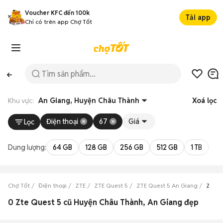
Voucher KFC đến 100k
Tải app
Chỉ có trên app Chợ Tốt
Khu vực:
An Giang, Huyện Châu Thành
Xoá lọc
Điện thoại
67
Giá
Lọc
Dung lượng:
64 GB
128 GB
256 GB
512 GB
1 TB
2 
Chợ Tốt
Điện thoại
ZTE
ZTE Quest 5
ZTE Quest 5 An Giang
ZTE Q
0 Zte Quest 5 cũ Huyện Châu Thành, An Giang đẹp