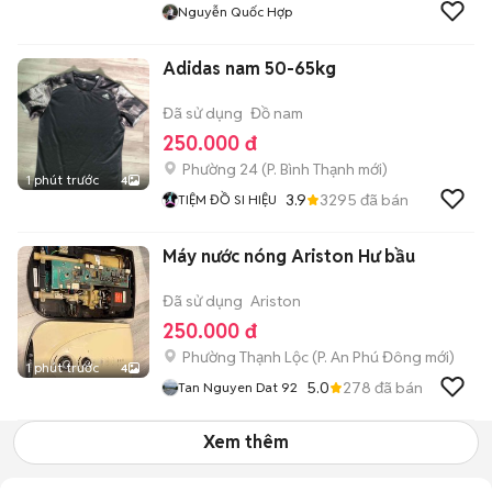
Nguyễn Quốc Hợp
Adidas nam 50-65kg
Đã sử dụng
Đồ nam
250.000 đ
Phường 24
(
P. Bình Thạnh
mới)
1 phút trước
4
3.9
3295
đã bán
TIỆM ĐỒ SI HIỆU
Máy nước nóng Ariston Hư bầu
Đã sử dụng
Ariston
250.000 đ
Phường Thạnh Lộc
(
P. An Phú Đông
mới)
1 phút trước
4
5.0
278
đã bán
Tan Nguyen Dat 92
Xem thêm