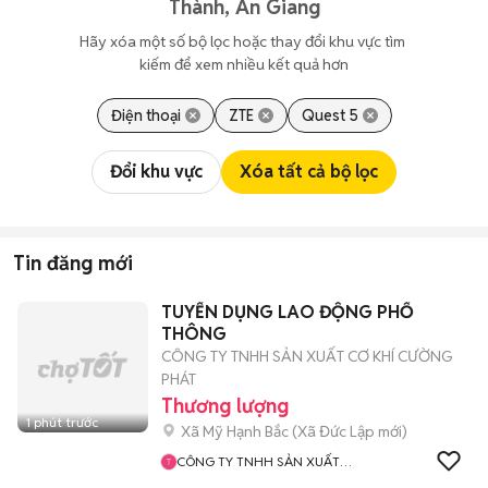
Thành, An Giang
Hãy xóa một số bộ lọc hoặc thay đổi khu vực tìm 
kiếm để xem nhiều kết quả hơn
Điện thoại
ZTE
Quest 5
Đổi khu vực
Xóa tất cả bộ lọc
Tin đăng mới
TUYỂN DỤNG LAO ĐỘNG PHỔ
THÔNG
CÔNG TY TNHH SẢN XUẤT CƠ KHÍ CƯỜNG
PHÁT
Thương lượng
1 phút trước
Xã Mỹ Hạnh Bắc
(
Xã Đức Lập
mới)
CÔNG TY TNHH SẢN XUẤT
CƠ KHÍ CƯỜNG PHÁT