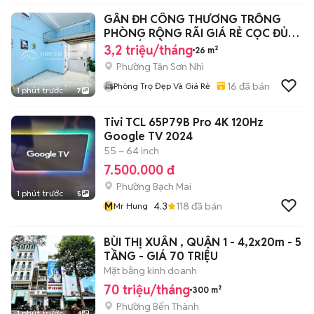
GẦN ĐH CÔNG THƯƠNG TRỐNG
PHÒNG RỘNG RÃI GIÁ RẺ CỌC ĐỦ
GIỮ ĐẾN ĐẦU T9
3,2 triệu/tháng
26 m²
Phường Tân Sơn Nhì
16
đã bán
Phòng Trọ Đẹp Và Giá Rẻ
1 phút trước
7
Tivi TCL 65P79B Pro 4K 120Hz
Google TV 2024
55 – 64 inch
7.500.000 đ
Phường Bạch Mai
1 phút trước
5
M
4.3
118
đã bán
Mr Hung
BÙI THỊ XUÂN , QUẬN 1 - 4,2x20m - 5
TẦNG - GIÁ 70 TRIỆU
Mặt bằng kinh doanh
70 triệu/tháng
300 m²
Phường Bến Thành
1 phút trước
4