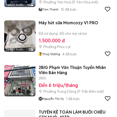
Phường Yên Hoà
(
P. Yên Hòa
mới)
1 phút trước
16
10
đã bán
Tien Thanh
Máy hút sữa Momcozy V1 PRO
Đã sử dụng
Đồ cho mẹ và bé
1.500.000 đ
Phường Phúc Lợi
1 phút trước
2
T
4
đã bán
Thuỳ Dương
2BIG Phạm Văn Thuận Tuyển Nhân
Viên Bán Hàng
2BIG
Đến 6 triệu/tháng
Phường Trung Dũng
(
P. Trấn Biên
mới)
1 phút trước
1
1
đã bán
Nguyễn Thị Vy
TUYỂN KẾ TOÁN LÀM BUỔI CHIỀU