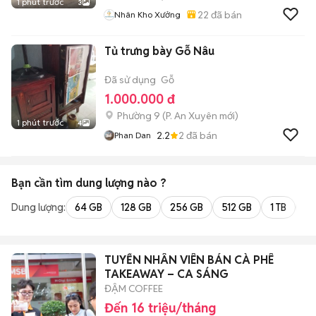
1 phút trước
3
22
đã bán
Nhân Kho Xưởng
Tủ trưng bày Gỗ Nâu
Đã sử dụng
Gỗ
1.000.000 đ
Phường 9
(
P. An Xuyên
mới)
1 phút trước
4
2.2
2
đã bán
Phan Dan
Bạn cần tìm
dung lượng
nào ?
Dung lượng:
64 GB
128 GB
256 GB
512 GB
1 TB
2 
TUYỂN NHÂN VIÊN BÁN CÀ PHÊ
TAKEAWAY – CA SÁNG
ĐẬM COFFEE
Đến 16 triệu/tháng