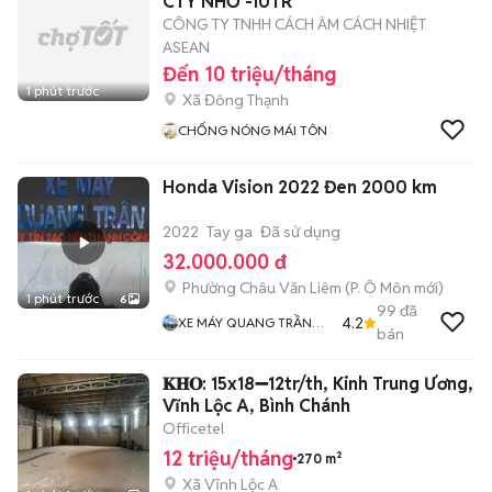
CTY NHỎ -10TR
CÔNG TY TNHH CÁCH ÂM CÁCH NHIỆT
ASEAN
Đến 10 triệu/tháng
1 phút trước
Xã Đông Thạnh
CHỐNG NÓNG MÁI TÔN
Honda Vision 2022 Đen 2000 km
2022
Tay ga
Đã sử dụng
32.000.000 đ
Phường Châu Văn Liêm
(
P. Ô Môn
mới)
1 phút trước
6
99
đã
4.2
XE MÁY QUANG TRẦN
bán
Chuyen Bán Xe Trúng
Thưởng
𝐊𝐇𝐎: 15x18➖12tr/th, Kinh Trung Ương,
Vĩnh Lộc A, Bình Chánh
Officetel
12 triệu/tháng
270 m²
Xã Vĩnh Lộc A