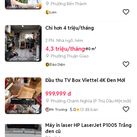
Phường Bến Thành
1 phút trước
5
L
Lien
Chỉ hơn 4 triệu/tháng
2 PN
Nhà ngõ, hẻm
4,3 triệu/tháng
80 m²
Phường Thuận Giao
1 phút trước
1
Đ
Đào Diện
Đầu thu TV Box Viettel 4K Đen Mới
999.999 đ
Phường Chánh Nghĩa
(
P. Thủ Dầu Một
mới)
5.0
13
đã bán
Mr Truong
1 phút trước
6
Máy in laser HP LaserJet P1005 Trắng
đen cũ