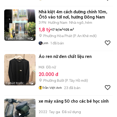
Nhà kiệt 4m cách đường chính 10m,
Ôtô vào tới nơi, hướng Đông Nam
3 PN
Hướng Nam
Nhà ngõ, hẻm
1,8 tỷ
17 tr/m²
105 m²
Phường Hòa Phát
(
P. An Khê
mới)
1 phút trước
10
1
đã bán
Linh
Áo ren nữ đen chất liệu ren
Mới
Đồ nữ
20.000 đ
Phường Bưởi
(
P. Tây Hồ
mới)
1 phút trước
1
T
23
đã bán
Trần Việt Anh
xe máy xăng 50 cho các bé học sinh
2022
Tay ga
Đã sử dụng