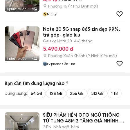
Phường 16
(
P. Phú Định
mới)
1 phút trước
3
N
Nhi Ly
Note 20 5G snap 865 zin đẹp 99%,
trả góp- giao luu
Galaxy Note 20
4-6 tháng
5.490.000 đ
Phường Xuân Khánh
(
P. Ninh Kiều
mới)
1 phút trước
4
EZphone Cần Thơ
Bạn cần tìm
dung lượng
nào ?
Dung lượng:
64 GB
128 GB
256 GB
512 GB
1 TB
2 
SIÊU PHẨM HẺM OTO NGỦ THÔNG
TỨ TUNG 48M 2 TẦNG GIÁ NHỈNH 4
TỶ
2 PN
Nhà ngõ, hẻm