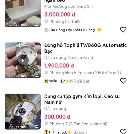
ngăn kéo
Mới
Giường đôi 1.8m x 2m
3.000.000 đ
Phường Lái Thiêu
1 phút trước
1
Cửa Hàng Nội Thất Lê Hằng
Đồng hồ Tophill TW060G Automatic
Bạc
Đã sử dụng
Cả nam và nữ
1.900.000 đ
Phường Hòa Hiệp Nam
(
P. Hải Vân
mới)
1 phút trước
5
n
4.4
195
đã bán
Nhẫn
Dụng cụ tập gym Kim loại, Cao su
Nam nữ
Đã sử dụng
300.000 đ
Phường 7
(
P. Tân Sơn Nhất
mới)
1 phút trước
1
T
5.0
1
đã bán
Thắng