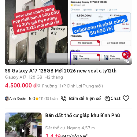
Tin nổi bật
2
SS Galaxy A17 128GB Mới 2026 new seal c.ty12th
Galaxy A17
128 GB
>12 tháng
4.500.000 đ
Phường 11
(
P. Bình Lợi Trung
mới)
5.0
111
đã bán
Bấm để hiện số
Chat
Anh Quân
Bán đất thổ cư giáp khu Bình Phú
Đất thổ cư
Ngang 4,57 m
3,4 tỷ
94 tr/m²
36 m²