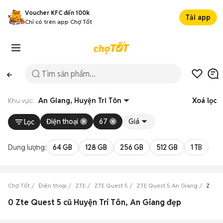
Voucher KFC đến 100k
Tải app
Chỉ có trên app Chợ Tốt
Khu vực:
An Giang, Huyện Tri Tôn
Xoá lọc
Điện thoại
67
Giá
Lọc
Dung lượng:
64 GB
128 GB
256 GB
512 GB
1 TB
2 
Chợ Tốt
Điện thoại
ZTE
ZTE Quest 5
ZTE Quest 5 An Giang
ZTE Q
0 Zte Quest 5 cũ Huyện Tri Tôn, An Giang đẹp