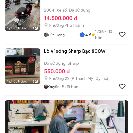
2004
Xe số
Đã sử dụng
14.500.000 đ
Phường Phú Thạnh
1 phút trước
5
12367
đã
4.6
Cửa Hàng
bán
Tuanduy
Lò vi sóng Sharp Bạc 800W
Đã sử dụng
Sharp
550.000 đ
Phường 22
(
P. Thạnh Mỹ Tây
mới)
1 phút trước
2
5
đã bán
Quyền