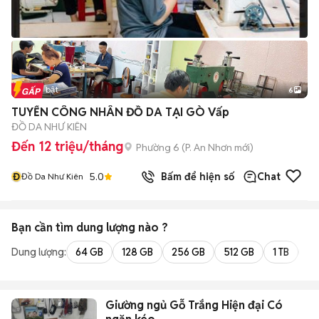
Tin nổi bật
6
+
2
TUYỂN CÔNG NHÂN ĐỒ DA TẠI GÒ Vấp
ĐỒ DA NHƯ KIÊN
Đến 12 triệu/tháng
Phường 6
(
P. An Nhơn
mới)
Đ
5.0
Bấm để hiện số
Chat
Đồ Da Như Kiên
Bạn cần tìm
dung lượng
nào ?
Dung lượng:
64 GB
128 GB
256 GB
512 GB
1 TB
2 
Giường ngủ Gỗ Trắng Hiện đại Có