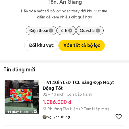
Tôn, An Giang
Hãy xóa một số bộ lọc hoặc thay đổi khu vực tìm 
kiếm để xem nhiều kết quả hơn
Điện thoại
ZTE
Quest 5
Đổi khu vực
Xóa tất cả bộ lọc
Tin đăng mới
TIVI 40in LED TCL Sáng Đẹp Hoạt
Động Tốt
32 – 43 inch
Còn bảo hành
1.086.000 đ
Phường Tân Hiệp
(
P. Tam Hiệp
mới)
44 giây trước
3
Nguyên Trung