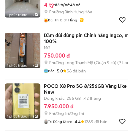
4 tỷ
83 tr/m²
48 m²
Phường Bình Hưng Hòa
1 phút trước
5
Bùi Thị Bích Hằng
Dầm dùi dùng pin Chính hãng Ingco, má
100%
Mới
750.000 đ
Phường Long Thạnh Mỹ (Quận 9 cũ)
(
P. Long
1 phút trước
4
5.0
58
đã bán
Bảo
POCO X8 Pro 5G 8/256GB Vàng Like
New
Dòng khác
256 GB
>12 tháng
7.950.000 đ
Phường Trường Thi
1 phút trước
6
4.4
1289
đã bán
Trí Dũng Store