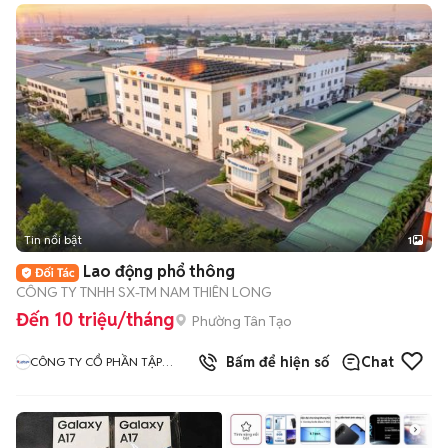
Tin nổi bật
1
Lao động phổ thông
CÔNG TY TNHH SX-TM NAM THIÊN LONG
Đến 10 triệu/tháng
Phường Tân Tạo
1
đã bán
Bấm để hiện số
Chat
CÔNG TY CỔ PHẦN TẬP
ĐOÀN THIÊN LONG