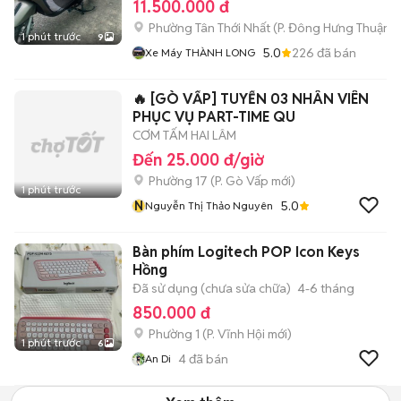
11.500.000 đ
Phường Tân Thới Nhất
(
P. Đông Hưng Thuận
m
1 phút trước
9
5.0
226
đã bán
Xe Máy THÀNH LONG
🔥 [GÒ VẤP] TUYỂN 03 NHÂN VIÊN
PHỤC VỤ PART-TIME QU
CƠM TẤM HAI LÂM
Đến 25.000 đ/giờ
Phường 17
(
P. Gò Vấp
mới)
1 phút trước
N
5.0
Nguyễn Thị Thảo Nguyên
Bàn phím Logitech POP Icon Keys
Hồng
Đã sử dụng (chưa sửa chữa)
4-6 tháng
850.000 đ
Phường 1
(
P. Vĩnh Hội
mới)
1 phút trước
6
4
đã bán
An Di