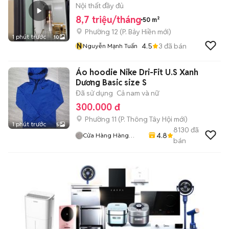
Nội thất đầy đủ
8,7 triệu/tháng
50 m²
Phường 12
(
P. Bảy Hiền
mới)
1 phút trước
10
N
4.5
3
đã bán
Nguyễn Mạnh Tuấn
Áo hoodie Nike Dri-Fit U.S Xanh
Dương Basic size S
Đã sử dụng
Cả nam và nữ
300.000 đ
Phường 11
(
P. Thông Tây Hội
mới)
1 phút trước
5
8130
đã
4.8
Cửa Hàng Hàng
bán
2handsgood