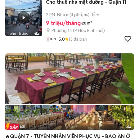
Cho thuê nhà mặt đường - Quận 11
2 PN
Nhà mặt phố, mặt tiền
9 triệu/tháng
20 m²
Phường 14
(
P. Hòa Bình
mới)
1 phút trước
4
5.0
13
đã bán
Kid
Tin nổi bật
3
🔥QUẬN 7 - TUYỂN NHÂN VIÊN PHỤC VỤ - BAO ĂN Ở