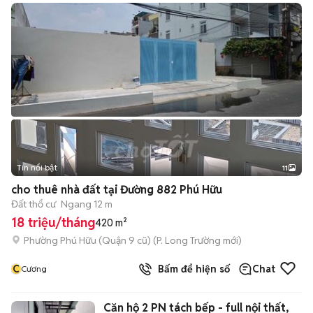
Tin nổi bật
11
+
2
cho thuê nhà đất tại Đường 882 Phú Hữu
Đất thổ cư
Ngang 12 m
18 triệu/tháng
420 m²
Phường Phú Hữu (Quận 9 cũ)
(
P. Long Trường
mới)
C
Bấm để hiện số
Chat
Cương
Căn hộ 2 PN tách bếp - full nội thất,