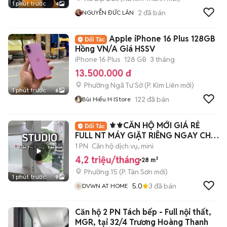
1 phút trước
4
2
đã bán
NGUYỄN ĐỨC LÂN
Apple iPhone 16 Plus 128GB
Hồng VN/A Giá HSSV
iPhone 16 Plus
128 GB
3 tháng
13.500.000 đ
Phường Ngã Tư Sở
(
P. Kim Liên
mới)
1 phút trước
6
122
đã bán
Bùi Hiếu H IStore
⚜️⚜️CĂN HỘ MỚI GIÁ RẺ
FULL NT MÁY GIẶT RIÊNG NGAY CHỢ
PHẠM VĂN BẠCH
1 PN
Căn hộ dịch vụ, mini
4,2 triệu/tháng
28 m²
Phường 15
(
P. Tân Sơn
mới)
1 phút trước
9
5.0
3
đã bán
DVWN AT HOME
Căn hộ 2 PN Tách bếp - Full nội thất,
MGR, tại 32/4 Trương Hoàng Thanh