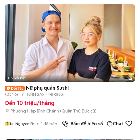
Tin nổi bật
1
Nữ phụ quán Sushi
CÔNG TY TNHH SASHIMI KING
Đến 10 triệu/tháng
Phường Hiệp Bình Chánh (Quận Thủ Đức cũ)
T
1
đã bán
Bấm để hiện số
Chat
Tai Nguyen Phuc