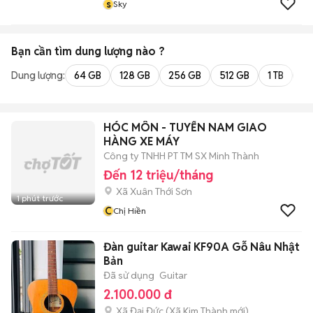
s
Sky
Bạn cần tìm
dung lượng
nào ?
Dung lượng:
64 GB
128 GB
256 GB
512 GB
1 TB
2 
HÓC MÔN - TUYỂN NAM GIAO
HÀNG XE MÁY
Công ty TNHH PT TM SX Minh Thành
Đến 12 triệu/tháng
Xã Xuân Thới Sơn
1 phút trước
C
Chị Hiền
Đàn guitar Kawai KF90A Gỗ Nâu Nhật
Bản
Đã sử dụng
Guitar
2.100.000 đ
Xã Đại Đức
(
Xã Kim Thành
mới)