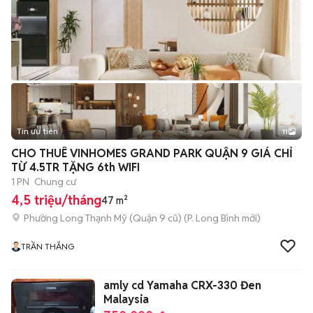
Tin ưu tiên
11
+
2
CHO THUÊ VINHOMES GRAND PARK QUẬN 9 GIÁ CHỈ
TỪ 4.5TR TẶNG 6th WIFI
1 PN
Chung cư
4,5 triệu/tháng
47 m²
Phường Long Thạnh Mỹ (Quận 9 cũ)
(
P. Long Bình
mới)
TRẦN THẮNG
amly cd Yamaha CRX-330 Đen
Malaysia