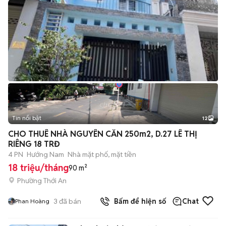
Tin nổi bật
12
+
2
CHO THUÊ NHÀ NGUYÊN CĂN 250m2, D.27 LÊ THỊ
RIÊNG 18 TRĐ
4 PN
Hướng Nam
Nhà mặt phố, mặt tiền
18 triệu/tháng
90 m²
Phường Thới An
3
đã bán
Bấm để hiện số
Chat
Phan Hoàng