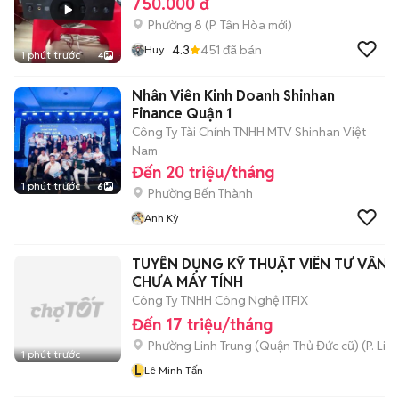
750.000 đ
Phường 8
(
P. Tân Hòa
mới)
4.3
451
đã bán
Huy
1 phút trước
4
Nhân Viên Kinh Doanh Shinhan
Finance Quận 1
Công Ty Tài Chính TNHH MTV Shinhan Việt
Nam
Đến 20 triệu/tháng
1 phút trước
6
Phường Bến Thành
Anh Kỳ
TUYỂN DỤNG KỸ THUẬT VIÊN TƯ VẤN 
CHƯA MÁY TÍNH
Công Ty TNHH Công Nghệ ITFIX
Đến 17 triệu/tháng
Phường Linh Trung (Quận Thủ Đức cũ)
(
P. Lin
1 phút trước
L
Lê Minh Tấn