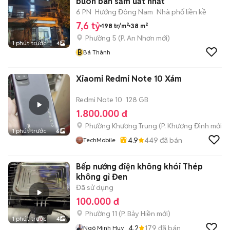
buôn bán sầm uất nhất
6 PN
Hướng Đông Nam
Nhà phố liền kề
7,6 tỷ
198 tr/m²
38 m²
Phường 5
(
P. An Nhơn
mới)
1 phút trước
4
B
Bá Thành
Xiaomi Redmi Note 10 Xám
Redmi Note 10
128 GB
1.800.000 đ
Phường Khương Trung
(
P. Khương Đình
mới)
1 phút trước
6
4.9
449
đã bán
TechMobile
Bếp nướng điện không khói Thép
không gỉ Đen
Đã sử dụng
100.000 đ
Phường 11
(
P. Bảy Hiền
mới)
1 phút trước
4
4.2
179
đã bán
Ngô Minh Huy