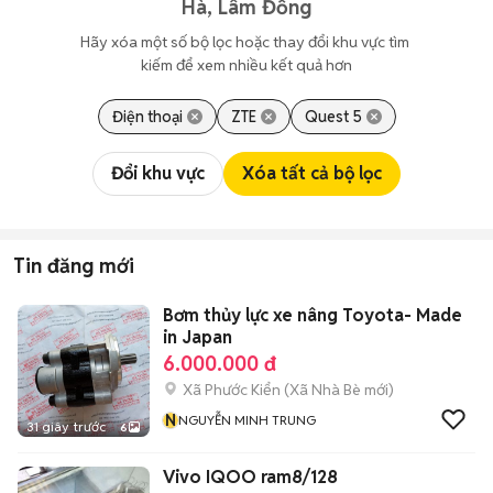
Hà, Lâm Đồng
Hãy xóa một số bộ lọc hoặc thay đổi khu vực tìm 
kiếm để xem nhiều kết quả hơn
Điện thoại
ZTE
Quest 5
Đổi khu vực
Xóa tất cả bộ lọc
Tin đăng mới
Bơm thủy lực xe nâng Toyota- Made
in Japan
6.000.000 đ
Xã Phước Kiển
(
Xã Nhà Bè
mới)
N
NGUYỄN MINH TRUNG
31 giây trước
6
Vivo IQOO ram8/128