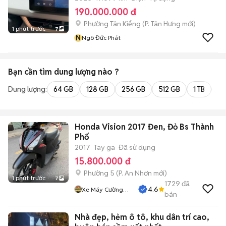
190.000.000 đ
Phường Tân Kiểng
(
P. Tân Hưng
mới)
1 phút trước
7
N
Ngô Đức Phát
Bạn cần tìm
dung lượng
nào ?
Dung lượng:
64 GB
128 GB
256 GB
512 GB
1 TB
2 
Honda Vision 2017 Đen, Đỏ Bs Thành
Phố
2017
Tay ga
Đã sử dụng
15.800.000 đ
Phường 5
(
P. An Nhơn
mới)
1 phút trước
7
1729
đã
4.6
Xe Máy Cường
bán
Phát
Nhà đẹp, hẻm ô tô, khu dân trí cao,