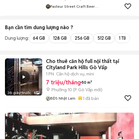
Pasteur Street Craft Beer
Careers
Bạn cần tìm
dung lượng
nào ?
Dung lượng:
64 GB
128 GB
256 GB
512 GB
1 TB
2 
Cho thuê căn hộ full nội thất tại
Cityland Park Hills Gò Vấp
1 PN
Căn hộ dịch vụ, mini
7 triệu/tháng
50 m²
Phường 10
(
P. Gò Vấp
mới)
38 giây trước
5
1
đã bán
BĐS Nhật Lam