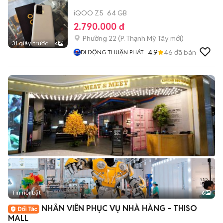
iQOO Z5
64 GB
2.790.000 đ
Phường 22
(
P. Thạnh Mỹ Tây
mới)
31 giây trước
4
4.9
46
đã bán
DI ĐỘNG THUẬN PHÁT
Tin nổi bật
6
+
2
NHÂN VIÊN PHỤC VỤ NHÀ HÀNG - THISO
MALL