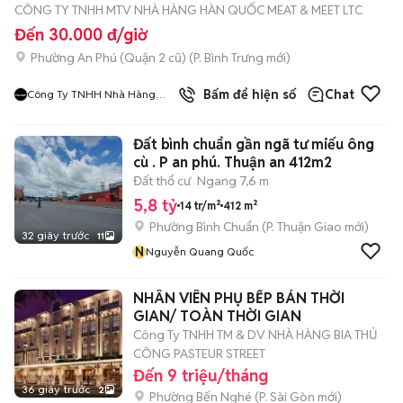
CÔNG TY TNHH MTV NHÀ HÀNG HÀN QUỐC MEAT & MEET LTC
Đến 30.000 đ/giờ
Phường An Phú (Quận 2 cũ)
(
P. Bình Trưng
mới)
9
đã bán
Bấm để hiện số
Chat
Công Ty TNHH Nhà Hàng
Hàn Quốc Meat And Meet
Đất bình chuẩn gần ngã tư miếu ông
cù . P an phú. Thuận an 412m2
Đất thổ cư
Ngang 7,6 m
5,8 tỷ
14 tr/m²
412 m²
Phường Bình Chuẩn
(
P. Thuận Giao
mới)
32 giây trước
11
N
Nguyễn Quang Quốc
NHÂN VIÊN PHỤ BẾP BÁN THỜI
GIAN/ TOÀN THỜI GIAN
Công Ty TNHH TM & DV NHÀ HÀNG BIA THỦ
CÔNG PASTEUR STREET
Đến 9 triệu/tháng
36 giây trước
2
Phường Bến Nghé
(
P. Sài Gòn
mới)