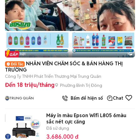
Tin nổi bật
3
NHÂN VIÊN CHĂM SÓC & BÁN HÀNG THỊ
TRƯỜNG
Công Ty TNHH Phát Triển Thương Mại Trung Quân
Đến 18 triệu/tháng
Phường Bình Trị Đông
Bấm để hiện số
Chat
TRUNG QUÂN
Máy in màu Epson Wifi L805 6màu
sắc nét cực căng
Đã sử dụng
3.686.000 đ