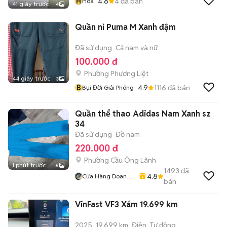
H
4.8
4
đã bán
Hoa
41 giây trước
4
Quần nỉ Puma M Xanh đậm
Đã sử dụng
Cả nam và nữ
100.000 đ
Phường Phương Liệt
44 giây trước
3
B
4.9
1116
đã bán
Bụi Đời Giải Phóng
Quần thể thao Adidas Nam Xanh sz
34
Đã sử dụng
Đồ nam
220.000 đ
Phường Cầu Ông Lãnh
1 phút trước
6
1493
đã
4.8
Cửa Hàng Doan
bán
Vu
VinFast VF3 Xám 19.699 km
2025
19.699 km
Điện
Tự động