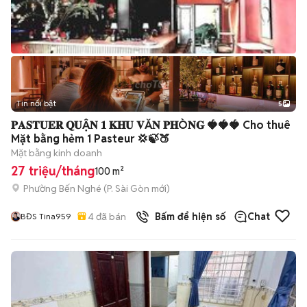
Tin nổi bật
5
𝐏𝐀𝐒𝐓𝐔𝐄𝐑 𝐐𝐔Ậ𝐍 𝟏 𝐊𝐇𝐔 𝐕Ă𝐍 𝐏𝐇Ò𝐍𝐆 🍓🍓🍓 Cho thuê
Mặt bằng hẻm 1 Pasteur 💢🍃🍑
Mặt bằng kinh doanh
27 triệu/tháng
100 m²
Phường Bến Nghé
(
P. Sài Gòn
mới)
4
đã bán
Bấm để hiện số
Chat
BĐS Tina959