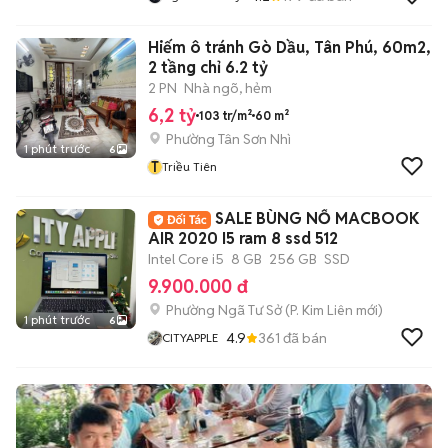
Hiếm ô tránh Gò Dầu, Tân Phú, 60m2,
2 tầng chỉ 6.2 tỷ
2 PN
Nhà ngõ, hẻm
6,2 tỷ
103 tr/m²
60 m²
Phường Tân Sơn Nhì
1 phút trước
6
T
Triều Tiên
SALE BÙNG NỔ MACBOOK
AIR 2020 I5 ram 8 ssd 512
Intel Core i5
8 GB
256 GB
SSD
9.900.000 đ
Phường Ngã Tư Sở
(
P. Kim Liên
mới)
1 phút trước
6
4.9
361
đã bán
CITYAPPLE