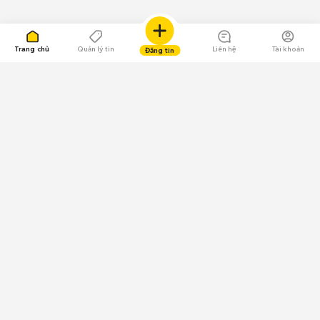
Trang chủ
Quản lý tin
Liên hệ
Tài khoản
Đăng tin
109.000 Bình chọn
Tải ứng dụng Chợ Tốt
Về Chợ Tốt
Quy chế sàn
Chính sách bảo mật
Giải quyết tranh chấp
CÔNG TY TNHH CHỢ TỐT - Người đại diện theo pháp luật:
Nguyễn Trọng Tấn; GPDKKD: 0312120782 do Sở KH & ĐT TP.HCM cấp ngày
11/01/2013;
GPMXH: 185/GP-BTTTT do Bộ Thông tin và Truyền thông
cấp ngày 09/07/2024 - Chịu trách nhiệm