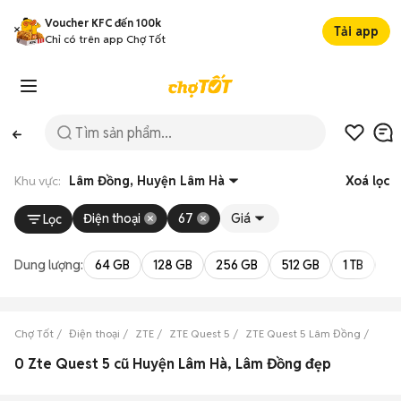
Voucher KFC đến 100k
Tải app
Chỉ có trên app Chợ Tốt
Khu vực:
Lâm Đồng, Huyện Lâm Hà
Xoá lọc
Điện thoại
67
Giá
Lọc
Dung lượng:
64 GB
128 GB
256 GB
512 GB
1 TB
2 
Chợ Tốt
Điện thoại
ZTE
ZTE Quest 5
ZTE Quest 5 Lâm Đồng
ZTE 
0 Zte Quest 5 cũ Huyện Lâm Hà, Lâm Đồng đẹp