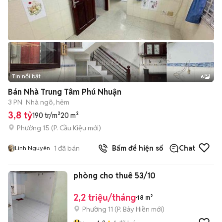
Tin nổi bật
6
+
2
Bán Nhà Trung Tâm Phú Nhuận
3 PN
Nhà ngõ, hẻm
3,8 tỷ
190 tr/m²
20 m²
Phường 15
(
P. Cầu Kiệu
mới)
1
đã bán
Bấm để hiện số
Chat
Linh Nguyên
phòng cho thuê 53/10
2,2 triệu/tháng
18 m²
Phường 11
(
P. Bảy Hiền
mới)