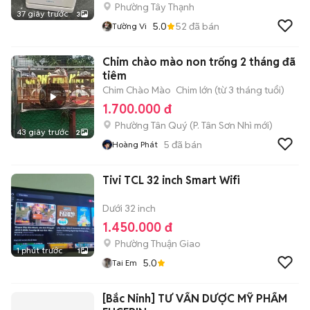
Phường Tây Thạnh
37 giây trước
3
5.0
52
đã bán
Tường Vi
Chim chào mào non trống 2 tháng đã
tiêm
Chim Chào Mào
Chim lớn (từ 3 tháng tuổi)
1.700.000 đ
Phường Tân Quý
(
P. Tân Sơn Nhì
mới)
43 giây trước
2
5
đã bán
Hoàng Phát
Tivi TCL 32 inch Smart Wifi
Dưới 32 inch
1.450.000 đ
Phường Thuận Giao
1 phút trước
1
5.0
Tai Em
[Bắc Ninh] TƯ VẤN DƯỢC MỸ PHẨM