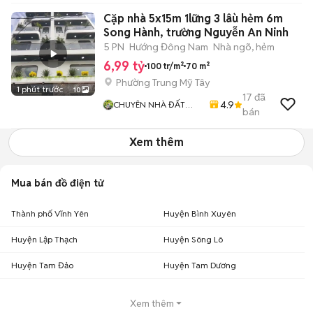
Cặp nhà 5x15m 1lững 3 lâù hẻm 6m
Song Hành, trường Nguyễn An Ninh
5 PN
Hướng Đông Nam
Nhà ngõ, hẻm
6,99 tỷ
100 tr/m²
70 m²
Phường Trung Mỹ Tây
1 phút trước
10
17
đã
4.9
CHUYÊN NHÀ ĐẤT
bán
QUẬN 12
Xem thêm
Mua bán đồ điện tử
Thành phố Vĩnh Yên
Huyện Bình Xuyên
Huyện Lập Thạch
Huyện Sông Lô
Huyện Tam Đảo
Huyện Tam Dương
Xem thêm