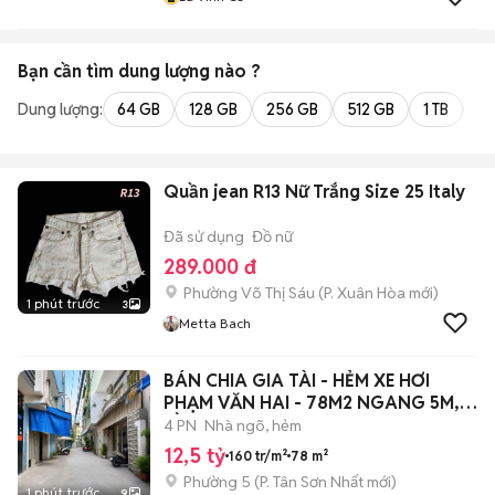
Bạn cần tìm
dung lượng
nào ?
Dung lượng:
64 GB
128 GB
256 GB
512 GB
1 TB
2 
Quần jean R13 Nữ Trắng Size 25 Italy
Đã sử dụng
Đồ nữ
289.000 đ
Phường Võ Thị Sáu
(
P. Xuân Hòa
mới)
1 phút trước
3
Metta Bach
BÁN CHIA GIA TÀI - HẺM XE HƠI
PHẠM VĂN HAI - 78M2 NGANG 5M, 4
TẦNG.
4 PN
Nhà ngõ, hẻm
12,5 tỷ
160 tr/m²
78 m²
Phường 5
(
P. Tân Sơn Nhất
mới)
1 phút trước
9