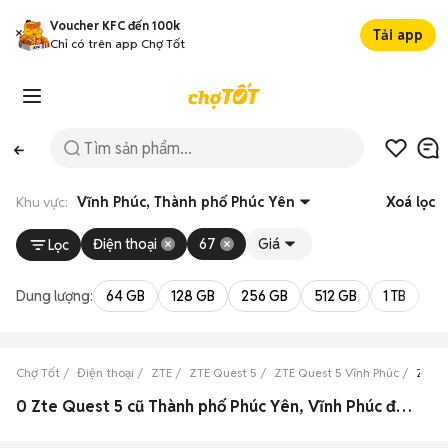
Voucher KFC đến 100k
Tải app
Chỉ có trên app Chợ Tốt
Khu vực:
Vĩnh Phúc, Thành phố Phúc Yên
Xoá lọc
Điện thoại
67
Giá
Lọc
Dung lượng:
64 GB
128 GB
256 GB
512 GB
1 TB
2 
Chợ Tốt
Điện thoại
ZTE
ZTE Quest 5
ZTE Quest 5 Vĩnh Phúc
ZTE Q
0 Zte Quest 5 cũ Thành phố Phúc Yên, Vĩnh Phúc đẹp