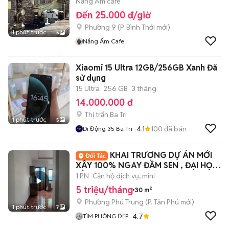
Nắng Ấm cafe
Đến 25.000 đ/giờ
Phường 9
(
P. Bình Thới
mới)
1 phút trước
5
Nắng Ấm Cafe
Xiaomi 15 Ultra 12GB/256GB Xanh Đã
sử dụng
15 Ultra
256 GB
3 tháng
14.000.000 đ
Thị trấn Ba Tri
1 phút trước
5
4.1
100
đã bán
Di Động 35 Ba Tri
KHAI TRƯƠNG DỰ ÁN MỚI
XÂY 100% NGAY ĐẦM SEN , ĐẠI HỌC
HỒNG BÀNG
1 PN
Căn hộ dịch vụ, mini
5 triệu/tháng
30 m²
Phường Phú Trung
(
P. Tân Phú
mới)
1 phút trước
7
4.7
TÌM PHÒNG ĐẸP