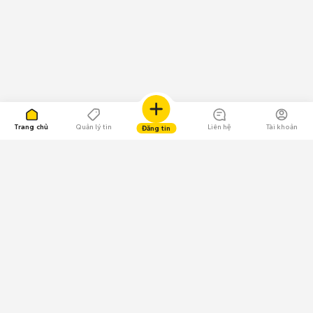
Trang chủ
Quản lý tin
Liên hệ
Tài khoản
Đăng tin
109.000 Bình chọn
Tải ứng dụng Chợ Tốt
Về Chợ Tốt
Quy chế sàn