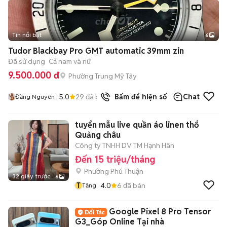
Tin nổi bật
6
+
2
Tudor Blackbay Pro GMT automatic 39mm zin
Đã sử dụng
Cả nam và nữ
9.500.000 đ
Phường Trung Mỹ Tây
5.0
29
đã bán
Bấm để hiện số
Chat
Đăng Nguyên
tuyển mẫu live quần áo linen thổ
Quảng châu
Công ty TNHH DV TM Hạnh Hân
Đến 15 triệu/tháng
Phường Phú Thuận
32 giây trước
6
T
4.0
6
đã bán
Tăng
Google Pixel 8 Pro Tensor
G3_Góp Online Tại nhà