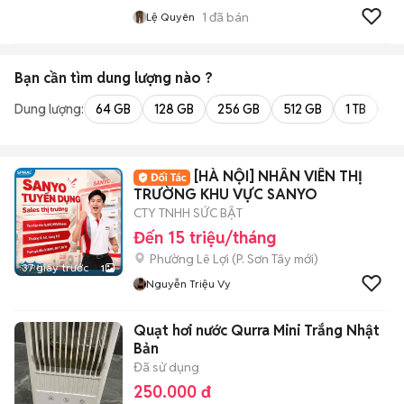
1
đã bán
Lệ Quyên
Bạn cần tìm
dung lượng
nào ?
Dung lượng:
64 GB
128 GB
256 GB
512 GB
1 TB
2 
[HÀ NỘI] NHÂN VIÊN THỊ
TRƯỜNG KHU VỰC SANYO
CTY TNHH SỨC BẬT
Đến 15 triệu/tháng
Phường Lê Lợi
(
P. Sơn Tây
mới)
37 giây trước
1
Nguyễn Triệu Vy
Quạt hơi nước Qurra Mini Trắng Nhật
Bản
Đã sử dụng
250.000 đ