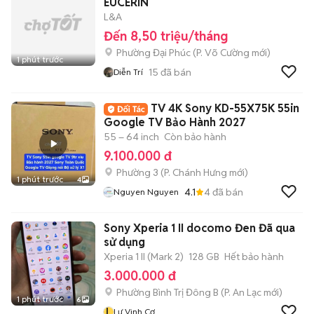
EUCERIN
L&A
Đến 8,50 triệu/tháng
Phường Đại Phúc
(
P. Võ Cường
mới)
1 phút trước
15
đã bán
Diễn Trí
TV 4K Sony KD-55X75K 55in
Google TV Bảo Hành 2027
55 – 64 inch
Còn bảo hành
9.100.000 đ
Phường 3
(
P. Chánh Hưng
mới)
1 phút trước
4
4.1
4
đã bán
Nguyen Nguyen
Sony Xperia 1 II docomo Đen Đã qua
sử dụng
Xperia 1 II (Mark 2)
128 GB
Hết bảo hành
3.000.000 đ
Phường Bình Trị Đông B
(
P. An Lạc
mới)
1 phút trước
6
L
Lư Vinh Cơ