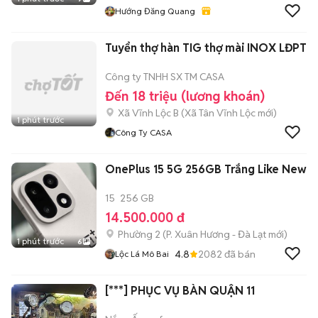
Hướng Đăng Quang
Tuyển thợ hàn TIG thợ mài INOX LĐPT
Công ty TNHH SX TM CASA
Đến 18 triệu (lương khoán)
Xã Vĩnh Lộc B
(
Xã Tân Vĩnh Lộc
mới)
1 phút trước
Công Ty CASA
OnePlus 15 5G 256GB Trắng Like New
15
256 GB
14.500.000 đ
Phường 2
(
P. Xuân Hương - Đà Lạt
mới)
1 phút trước
6
4.8
2082
đã bán
Lộc Lá Mô Bai
[***] PHỤC VỤ BÀN QUẬN 11