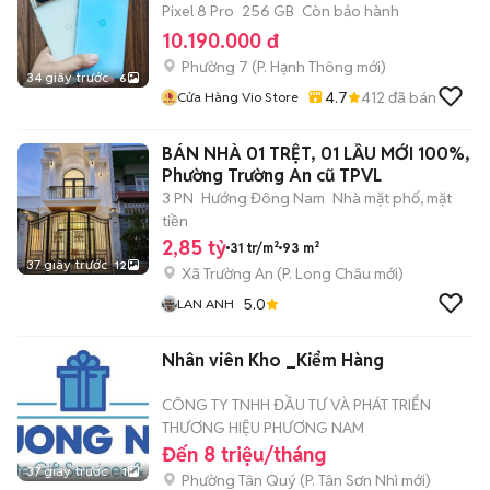
Pixel 8 Pro
256 GB
Còn bảo hành
10.190.000 đ
Phường 7
(
P. Hạnh Thông
mới)
34 giây trước
6
4.7
412
đã bán
Cửa Hàng Vio Store
BÁN NHÀ 01 TRỆT, 01 LẦU MỚI 100%,
Phường Trường An cũ TPVL
3 PN
Hướng Đông Nam
Nhà mặt phố, mặt
tiền
2,85 tỷ
31 tr/m²
93 m²
37 giây trước
12
Xã Trường An
(
P. Long Châu
mới)
5.0
LAN ANH
Nhân viên Kho _Kiểm Hàng
CÔNG TY TNHH ĐẦU TƯ VÀ PHÁT TRIỂN
THƯƠNG HIỆU PHƯƠNG NAM
Đến 8 triệu/tháng
37 giây trước
1
Phường Tân Quý
(
P. Tân Sơn Nhì
mới)