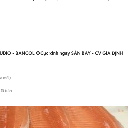
UDIO - BANCOL 🌻Cực xinh ngay SÂN BAY - CV GIA ĐỊNH
̀a
mới)
đã bán