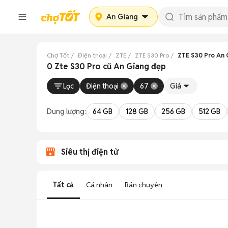
An Giang
Chợ Tốt
Điện thoại
ZTE
ZTE S30 Pro
ZTE S30 Pro An 
0 Zte S30 Pro cũ An Giang đẹp
Lọc
Điện thoại
67
Giá
Dung lượng:
64 GB
128 GB
256 GB
512 GB
Siêu thị điện tử
Tất cả
Cá nhân
Bán chuyên