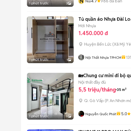
N
4.7
986
đã bán
Núi
1 phút trước
3
Tủ quần áo Nhựa Đài 
Mới
Nhựa
1.450.000 đ
Huyện Bến Lức
(
Xã Mỹ Y
13
Nội Thất Nhựa TPHCM
1 phút trước
1
🏡Chung cư mini đi bộ qu
Nội thất đầy đủ
5,5 triệu/tháng
35 m²
Q. Gò Vấp
(
P. An Nhơn
mớ
5.0
Nguyễn Quốc Phát
1 phút trước
11