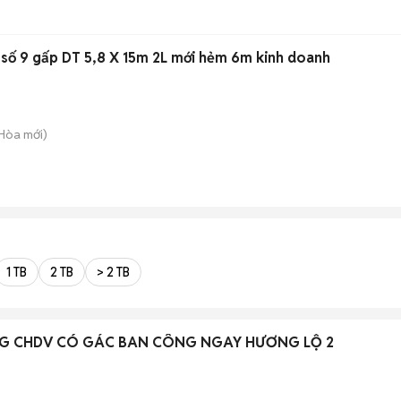
 số 9 gấp DT 5,8 X 15m 2L mới hẻm 6m kinh doanh
 Hòa
mới)
1 TB
2 TB
> 2 TB
G CHDV CÓ GÁC BAN CÔNG NGAY HƯƠNG LỘ 2