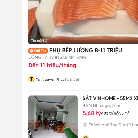
Tin nổi bật
PHỤ BẾP LƯƠNG 8-11 TRIỆU
CÔNG TY TNHH SASHIMI KING
Đến 11 triệu/tháng
T
1
đã bán
Tai Nguyen Phuc
SÁT VINHOME - 55M2 XE
4 PN
Nhà ngõ, hẻm
5,68 tỷ
103 tr/m²
55 m²
Thành phố Thủ Đức
(
P. L