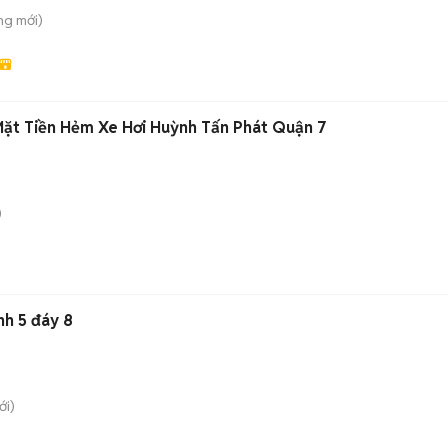
ông
mới)
 Mặt Tiền Hẻm Xe Hơi Huỳnh Tấn Phát Quận 7
)
h 5 đáy 8
i)