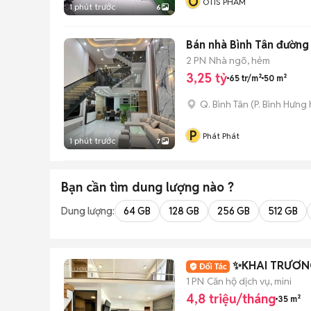
O
OTIS PHAM
1 phút trước
6
Bán nhà Bình Tân đường
2 PN
Nhà ngõ, hẻm
3,25 tỷ
65 tr/m²
50 m²
Q. Bình Tân
(
P. Bình Hưng
P
Phát Phát
1 phút trước
7
Bạn cần tìm
dung lượng
nào ?
Dung lượng:
64 GB
128 GB
256 GB
512 GB
✨KHAI TRƯƠN
1 PN
Căn hộ dịch vụ, mini
4,8 triệu/tháng
35 m²