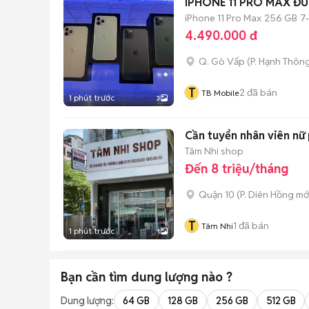
IPHO
iPhone 11 Pro Max
256 GB
7
4.490.000 đ
Q. Gò Vấp
(
P. Hạnh Thôn
T
2
đã bán
TB Mobile
1 phút trước
3
Cần tuyển nhân viên nữ
Tâm Nhi shop
Đến 8 triệu/tháng
Quận 10
(
P. Diên Hồng
mớ
T
1
đã bán
Tâm Nhi
1 phút trước
1
Bạn cần tìm
dung lượng
nào ?
Dung lượng:
64 GB
128 GB
256 GB
512 GB