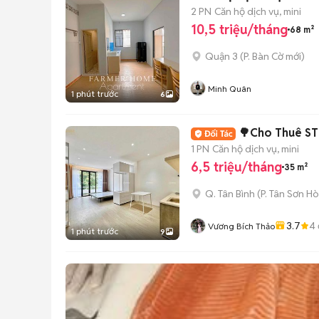
2 PN
Căn hộ dịch vụ, mini
10,5 triệu/tháng
68 m²
Quận 3
(
P. Bàn Cờ
mới)
Minh Quân
1 phút trước
6
🌳Cho Thuê ST
1 PN
Căn hộ dịch vụ, mini
6,5 triệu/tháng
35 m²
Q. Tân Bình
(
P. Tân Sơn Ho
3.7
4
Vương Bích Thảo
1 phút trước
9