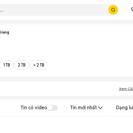
Giang
1 TB
2 TB
> 2 TB
Xem Cử
Tin có video
Tin mới nhất
Dạng lư