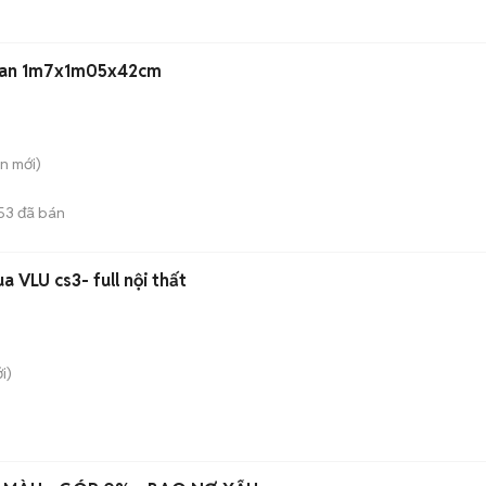
Loan 1m7x1m05x42cm
ên
mới)
53
đã bán
a VLU cs3- full nội thất
i)