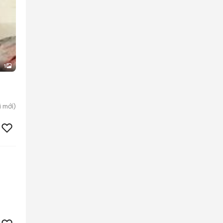
1
ì
mới)