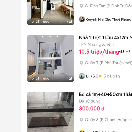
Q. Bình Tân
(
P. Bình Trị Đ
Quỳnh Nhi Cho Thuê Phòng
1 phút trước
7
Nhà 1 Trệt 1 Lầu 4x12m
1 PN
Nhà ngõ, hẻm
10,5 triệu/tháng
48 m²
Quận 7
(
P. Phú Thuận
mới
5.0
15
đã bán
LHP
1 phút trước
4
Bể cá 1m+40+50cm thàn
Đã sử dụng
300.000 đ
Quận 8
(
P. Chánh Hưng
mớ