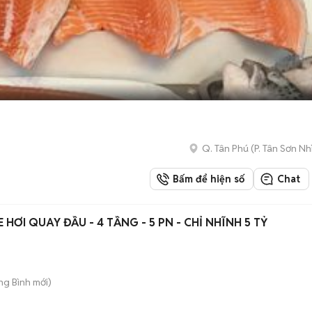
Q. Tân Phú
(
P. Tân Sơn Nh
Bấm để hiện số
Chat
 HƠI QUAY ĐẦU - 4 TẦNG - 5 PN - CHỈ NHĨNH 5 TỶ
ong Bình
mới)