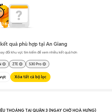
kết quả phù hợp tại An Giang
hay đổi khu vực tìm kiếm để xem nhiều kết quả hơn
i
ZTE
S30 Pro
 vực
Xóa tất cả bộ lọc
SIÊU THOÁNG TẠI QUẬN 3 (NGAY CHỜ HOÀ HƯNG)