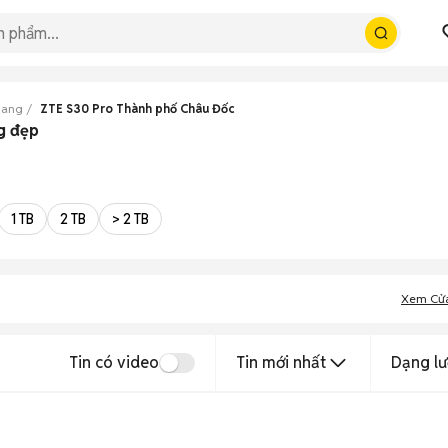
iang
ZTE S30 Pro Thành phố Châu Đốc
g đẹp
1 TB
2 TB
> 2 TB
Xem Cử
Tin có video
Tin mới nhất
Dạng lư