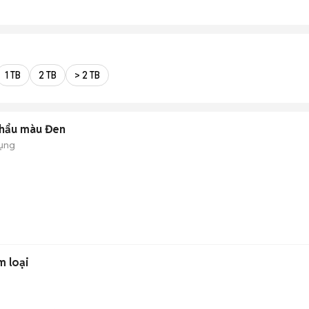
1 TB
2 TB
> 2 TB
hẩu màu Đen
dụng
m loại