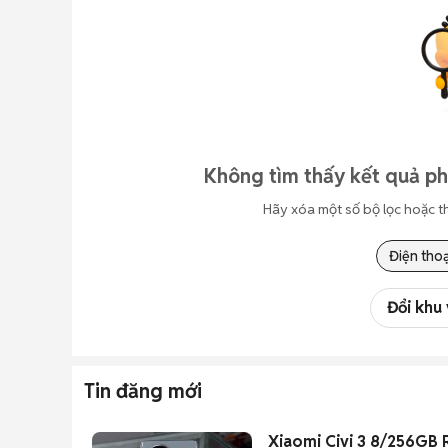
Không tìm thấy kết quả ph
Hãy xóa một số bộ lọc hoặc t
Điện thoạ
Đổi khu
Tin đăng mới
Xiaomi Civi 3 8/256GB 