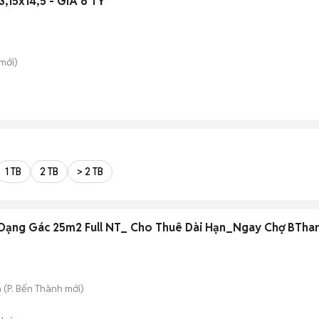
 3,15x14,5 - GIÁ 6 TỲ
mới)
1 TB
2 TB
> 2 TB
Dạng Gác 25m2 Full NT_ Cho Thuê Dài Hạn_Ngay Chợ BTha
h
(
P. Bến Thành
mới)