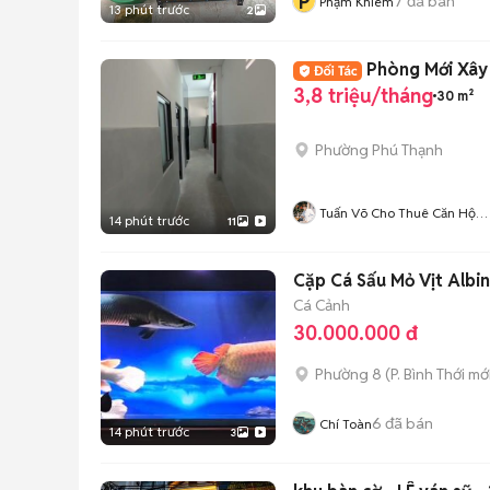
P
7
đã bán
Phạm Khiêm
13 phút trước
2
Phòng Mới Xây 
3,8 triệu/tháng
30 m²
Phường Phú Thạnh
Tuấn Võ Cho Thuê Căn Hộ
14 phút trước
11
Phòng Trọ
Cặp Cá Sấu Mỏ Vịt Albi
Cá Cảnh
30.000.000 đ
Phường 8
(
P. Bình Thới
mới
6
đã bán
Chí Toàn
14 phút trước
3