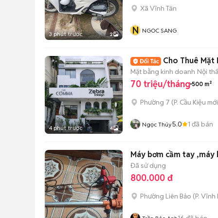
Xã Vĩnh Tân
N
NGOC SANG
3 phút trước
2
Cho Thuê Mặt 
Mặt bằng kinh doanh
Nội th
70 triệu/tháng
500 m²
Phường 7
(
P. Cầu Kiệu
mới
5.0
1
đã bán
Ngọc Thúy
4 phút trước
4
Máy bơm cầm tay ,máy 
Đã sử dụng
800.000 đ
Phường Liên Bảo
(
P. Vĩnh
16
đã bán