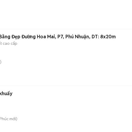
Bằng Đẹp Đường Hoa Mai, P7, Phú Nhuận, DT: 8x20m
ất cao cấp
)
khuấy
 Phúc
mới)