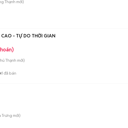
ng Thạnh
mới)
CAO - TỰ DO THỜI GIAN
khoán)
Phú Thạnh
mới)
1
đã bán
M
à Trưng
mới)