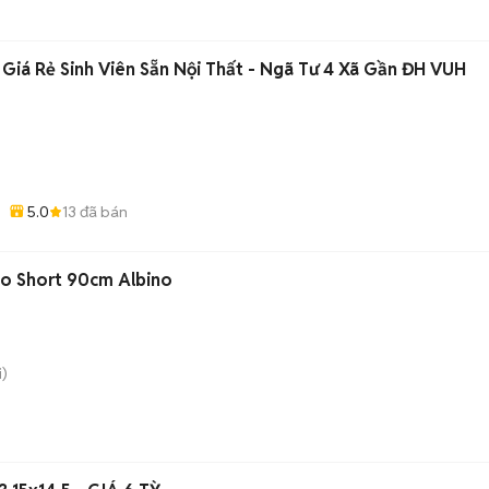
Giá Rẻ Sinh Viên Sẵn Nội Thất - Ngã Tư 4 Xã Gần ĐH VUH
5.0
13
đã bán
no Short 90cm Albino
)