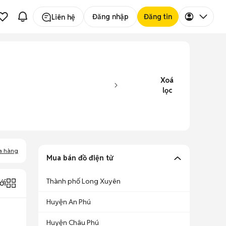
Đăng nhập
Đăng tin
Liên hệ
Xoá
lọc
a hàng
Mua bán đồ điện tử
Thành phố Long Xuyên
ới
Huyện An Phú
Huyện Châu Phú