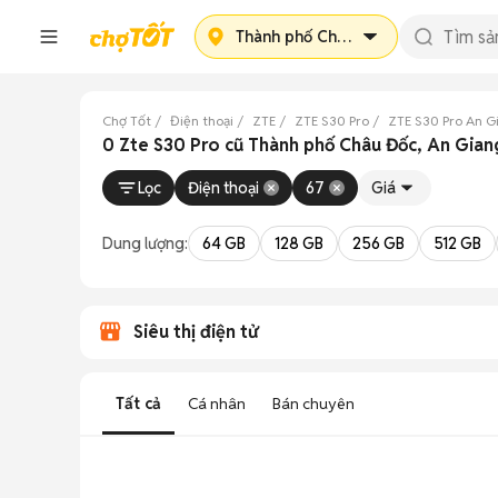
Thành phố Châu Đốc
Chợ Tốt
Điện thoại
ZTE
ZTE S30 Pro
ZTE S30 Pro An G
0 Zte S30 Pro cũ Thành phố Châu Đốc, An Gian
Lọc
Điện thoại
67
Giá
Dung lượng:
64 GB
128 GB
256 GB
512 GB
Siêu thị điện tử
Tất cả
Cá nhân
Bán chuyên