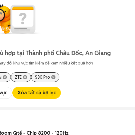
ù hợp tại Thành phố Châu Đốc, An Giang
hay đổi khu vực tìm kiếm để xem nhiều kết quả hơn
i
ZTE
S30 Pro
 vực
Xóa tất cả bộ lọc
Room Qtế - Chip 8200 - 120Hz