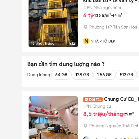
khu bàn cờ - LÊ ván sỹ -
4 PN
Nhà ngõ, hẻm
6 tỷ
136 tr/m²
44 m²
Phường 1
(
P. Tân Sơn Hòa
N
NHÀ PHỐ ĐẸP
18 phút trước
6
Bạn cần tìm
dung lượng
nào ?
Dung lượng:
64 GB
128 GB
256 GB
512 GB
Chung Cư Cũ_ 
1 PN
Chung cư
8,5 triệu/tháng
25 m²
Phường Nguyễn Thái Bìn