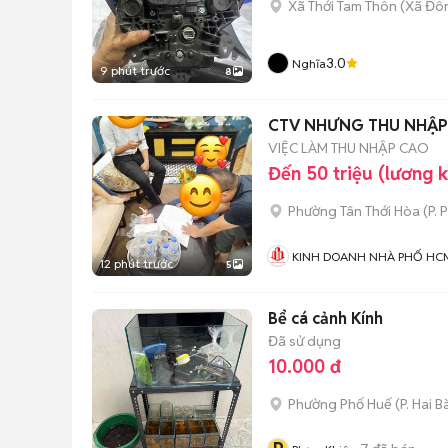
Xã Thới Tam Thôn
(
Xã Đô
3.0
Nghĩa
9 phút trước
8
CTV NHƯNG THU NHẬP 
VIỆC LÀM THU NHẬP CAO
Đến 50 triệu (lương 
Phường Tân Thới Hòa
(
P. 
KINH DOANH NHÀ PHỐ HC
12 phút trước
5
Bể cá cảnh Kính
Đã sử dụng
10.000 đ
Phường Phố Huế
(
P. Hai B