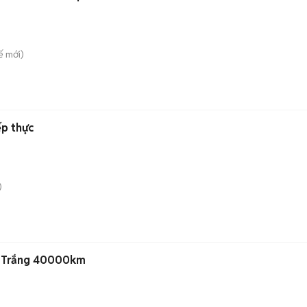
ế
mới)
ếp thực
)
 Trắng 40000km