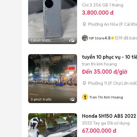
Civi 3
256 GB
1 tháng
3.800.000 đ
Phường An Hòa
(
P. Cái Kh
4.8
1219
đã bán
NP Store
1 phút trước
6
tuyển 10 phục vụ - 10 ti
tran thi kim hoang
Đến 35.000 đ/giờ
Phường 11
(
P. Chợ Lớn
mới
t
Tran Thi Kim Hoang
3 phút trước
1
Honda SH150 ABS 2022
2022
Tay ga
Đã sử dụng
67.000.000 đ