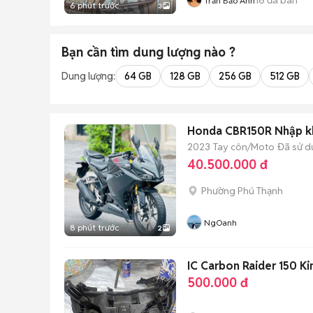
Trần Bảo Anh
6 phút trước
3
Bạn cần tìm
dung lượng
nào ?
Dung lượng:
64 GB
128 GB
256 GB
512 GB
Honda CBR150R Nhập k
2023
Tay côn/Moto
Đã sử 
40.500.000 đ
Phường Phú Thạnh
NgOanh
8 phút trước
2
IC Carbon Raider 150 Ki
500.000 đ