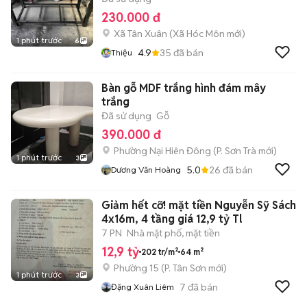
230.000 đ
Xã Tân Xuân
(
Xã Hóc Môn
mới)
1 phút trước
6
4.9
35
đã bán
Thiệu
Bàn gỗ MDF trắng hình đám mây
trắng
Đã sử dụng
Gỗ
390.000 đ
Phường Nại Hiên Đông
(
P. Sơn Trà
mới)
1 phút trước
3
5.0
26
đã bán
Dương Văn Hoàng
Giảm hết cỡ! mặt tiền Nguyễn Sỹ Sách
4x16m, 4 tầng giá 12,9 tỷ Tl
7 PN
Nhà mặt phố, mặt tiền
12,9 tỷ
202 tr/m²
64 m²
Phường 15
(
P. Tân Sơn
mới)
1 phút trước
3
7
đã bán
Đặng Xuân Liêm