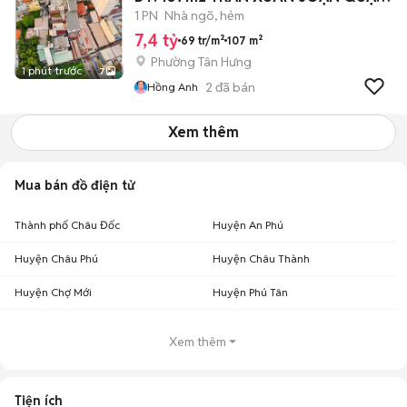
7
1 PN
Nhà ngõ, hẻm
7,4 tỷ
69 tr/m²
107 m²
Phường Tân Hưng
1 phút trước
7
2
đã bán
Hồng Anh
Xem thêm
Mua bán đồ điện tử
Thành phố Châu Đốc
Huyện An Phú
Huyện Châu Phú
Huyện Châu Thành
Huyện Chợ Mới
Huyện Phú Tân
Xem thêm
Tiện ích