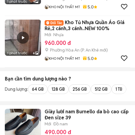
1 phút trước
4
5.0
KHO NỘI THẤT MT
Kho Tủ Nhựa Quần Áo Giá
Rẻ,2 cánh,3 cánh..NEW 100%
Mới
Nhựa
960.000 đ
Phường Hòa An
(
P. An Khê
mới)
1 phút trước
6
5.0
KHO NỘI THẤT MT
Bạn cần tìm
dung lượng
nào ?
Dung lượng:
64 GB
128 GB
256 GB
512 GB
1 TB
2 
Giày lười nam Burnello da bò cao cấp
Đen size 39
Mới
Đồ nam
490.000 đ