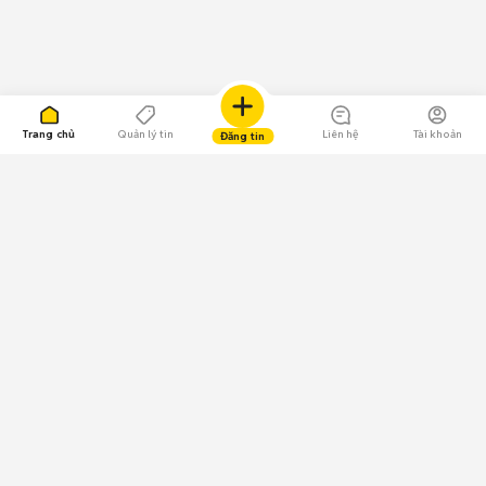
Trang chủ
Quản lý tin
Liên hệ
Tài khoản
Đăng tin
109.000 Bình chọn
Tải ứng dụng Chợ Tốt
Về Chợ Tốt
Quy chế sàn
Chính sách bảo mật
Giải quyết tranh chấp
CÔNG TY TNHH CHỢ TỐT - Người đại diện theo pháp luật:
Nguyễn Trọng Tấn; GPDKKD: 0312120782 do Sở KH & ĐT TP.HCM cấp ngày