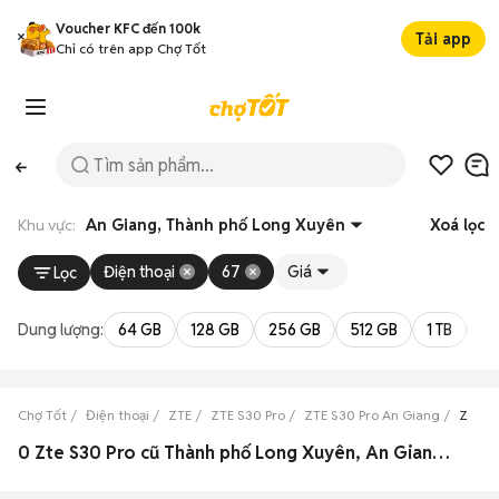
Voucher KFC đến 100k
Tải app
Chỉ có trên app Chợ Tốt
Khu vực:
An Giang, Thành phố Long Xuyên
Xoá lọc
Điện thoại
67
Giá
Lọc
Dung lượng:
64 GB
128 GB
256 GB
512 GB
1 TB
2 
Chợ Tốt
Điện thoại
ZTE
ZTE S30 Pro
ZTE S30 Pro An Giang
ZTE S
0 Zte S30 Pro cũ Thành phố Long Xuyên, An Giang đẹp