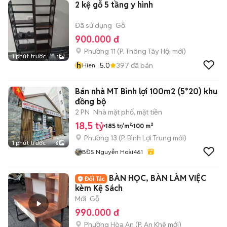
2 kệ gỗ 5 tầng y hình
Đã sử dụng
Gỗ
900.000 đ
Phường 11
(
P. Thông Tây Hội
mới)
1 phút trước
1
h
5.0
397
đã bán
Hien
Bán nhà MT Bình lợi 100m2 (5*20) khu
đồng bộ
2 PN
Nhà mặt phố, mặt tiền
18,5 tỷ
185 tr/m²
100 m²
Phường 13
(
P. Bình Lợi Trung
mới)
1 phút trước
6
BĐS Nguyễn Hoài461
BÀN HỌC, BÀN LÀM VIỆC
kèm Kệ Sách
Mới
Gỗ
990.000 đ
Phường Hòa An
(
P. An Khê
mới)