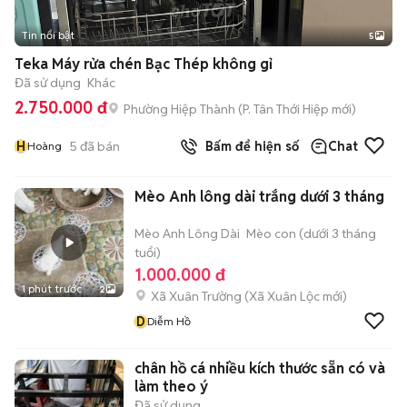
Tin nổi bật
5
Teka Máy rửa chén Bạc Thép không gỉ
Đã sử dụng
Khác
2.750.000 đ
Phường Hiệp Thành
(
P. Tân Thới Hiệp
mới)
H
5
đã bán
Bấm để hiện số
Chat
Hoàng
Mèo Anh lông dài trắng dưới 3 tháng
Mèo Anh Lông Dài
Mèo con (dưới 3 tháng
tuổi)
1.000.000 đ
1 phút trước
2
Xã Xuân Trường
(
Xã Xuân Lộc
mới)
D
Diễm Hồ
chân hồ cá nhiều kích thước sẵn có và
làm theo ý
Đã sử dụng