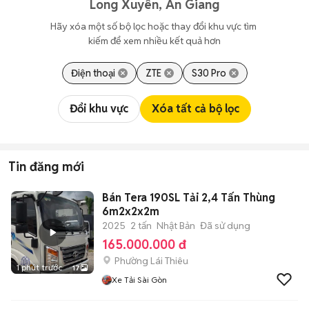
Long Xuyên, An Giang
Hãy xóa một số bộ lọc hoặc thay đổi khu vực tìm 
kiếm để xem nhiều kết quả hơn
Điện thoại
ZTE
S30 Pro
Đổi khu vực
Xóa tất cả bộ lọc
Tin đăng mới
Bán Tera 190SL Tải 2,4 Tấn Thùng
6m2x2x2m
2025
2 tấn
Nhật Bản
Đã sử dụng
165.000.000 đ
Phường Lái Thiêu
1 phút trước
17
Xe Tải Sài Gòn