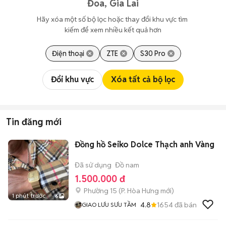
Đoa, Gia Lai
Hãy xóa một số bộ lọc hoặc thay đổi khu vực tìm 
kiếm để xem nhiều kết quả hơn
Điện thoại
ZTE
S30 Pro
Đổi khu vực
Xóa tất cả bộ lọc
Tin đăng mới
Đồng hồ Seiko Dolce Thạch anh Vàng
Đã sử dụng
Đồ nam
1.500.000 đ
Phường 15
(
P. Hòa Hưng
mới)
1 phút trước
6
4.8
1654
đã bán
GIAO LƯU SƯU TẦM