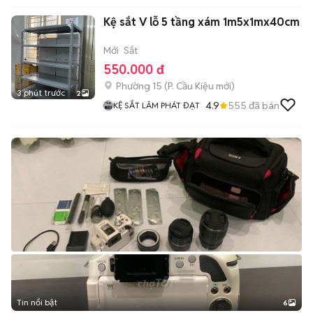
Kệ sắt V lỗ 5 tầng xám 1m5x1mx40cm
Mới
Sắt
550.000 đ
Phường 15
(
P. Cầu Kiệu
mới)
3 phút trước
2
4.9
555
đã bán
KỆ SẮT LÂM PHÁT ĐẠT
Tin nổi bật
6