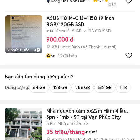
5.0
Đồng Hồ Chính Hãng
bán
Hiếu Nguyễn
ASUS H81M-C i3-4150 19 inch
8GB/120GB SSD
Intel Core i3
8 GB
< 128 GB
SSD
900.000 đ
Xã Lương Bình
(
Xã Thạnh Lợi
mới)
2 phút trước
4
A
10
đã bán
An
Bạn cần tìm
dung lượng
nào ?
Dung lượng:
64 GB
128 GB
256 GB
512 GB
1 TB
2 
Nhà nguyên căm 5x22m Hầm 4 lầu,
5pn - 1mb - ST tại Vạn Phúc City
5 PN
Nhà phố liền kề
35 triệu/tháng
110 m²
Phường Hiệp Bình Phước (Quận Thủ Đức cũ)