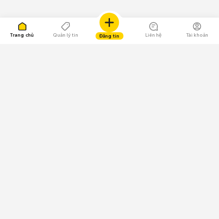
Trang chủ
Quản lý tin
Liên hệ
Tài khoản
Đăng tin
109.000 Bình chọn
Tải ứng dụng Chợ Tốt
Về Chợ Tốt
Quy chế sàn
Chính sách bảo mật
Giải quyết tranh chấp
CÔNG TY TNHH CHỢ TỐT - Người đại diện theo pháp luật:
Nguyễn Trọng Tấn; GPDKKD: 0312120782 do Sở KH & ĐT TP.HCM cấp ngày
11/01/2013;
GPMXH: 185/GP-BTTTT do Bộ Thông tin và Truyền thông
cấp ngày 09/07/2024 - Chịu trách nhiệm