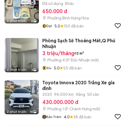
Đã sử dụng
Khác
650.000 đ
Phường Bình Hưng Hòa
2 phút trước
6
Đ
5.0
150
đã bán
Đạt
Phòng Sạch Sẽ Thoáng Mát,Q Phú
Nhuận
3 triệu/tháng
12 m²
Phường 4
(
P. Đức Nhuận
mới)
X
5.0
55
đã bán
Xíu
2 phút trước
3
Toyota Innova 2020 Trắng Xe gia
đình
2020
96.000 km
Xăng
Số sàn
430.000.000 đ
Phường 1
(
P. Chánh Hưng
mới)
2 phút trước
10
4.0
38
đã bán
Bảo Trâm