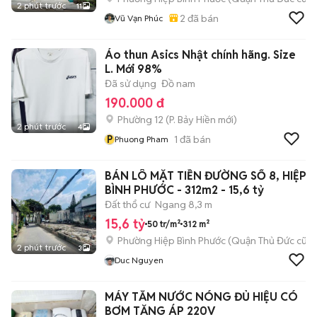
2 phút trước
11
2
đã bán
Vũ Vạn Phúc
Áo thun Asics Nhật chính hãng. Size
L. Mới 98%
Đã sử dụng
Đồ nam
190.000 đ
Phường 12
(
P. Bảy Hiền
mới)
2 phút trước
4
P
1
đã bán
Phuong Pham
BÁN LÔ MẶT TIỀN ĐƯỜNG SỐ 8, HIỆP
BÌNH PHƯỚC - 312m2 - 15,6 tỷ
Đất thổ cư
Ngang 8,3 m
15,6 tỷ
50 tr/m²
312 m²
Phường Hiệp Bình Phước (Quận Thủ Đức cũ)
2 phút trước
3
Duc Nguyen
MÁY TẮM NƯỚC NÓNG ĐỦ HIỆU CÓ
BƠM TĂNG ÁP 220V