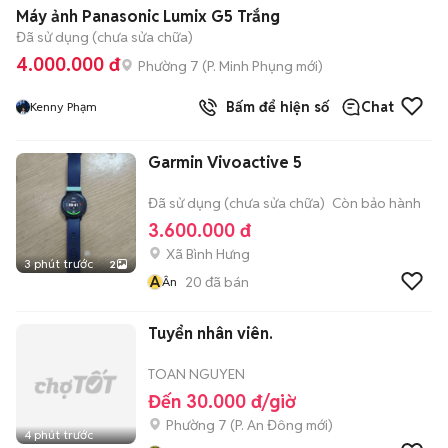
+
2
Máy ảnh Panasonic Lumix G5 Trắng
Đã sử dụng (chưa sửa chữa)
4.000.000 đ
Phường 7
(
P. Minh Phụng
mới)
Bấm để hiện số
Chat
Kenny Phạm
Garmin Vivoactive 5
Đã sử dụng (chưa sửa chữa)
Còn bảo hành
3.600.000 đ
Xã Bình Hưng
3 phút trước
2
Â
20
đã bán
Ân
Tuyển nhân viên.
TOAN NGUYEN
Đến 30.000 đ/giờ
Phường 7
(
P. An Đông
mới)
4 phút trước