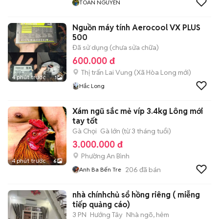
TOAN NGUYEN
Nguồn máy tính Aerocool VX PLUS
500
Đã sử dụng (chưa sửa chữa)
600.000 đ
Thị trấn Lai Vung
(
Xã Hòa Long
mới)
4 phút trước
1
Hắc Long
Xám ngũ sắc mẻ víp 3.4kg Lông mới
tay tốt
Gà Chọi
Gà lớn (từ 3 tháng tuổi)
3.000.000 đ
Phường An Bình
4 phút trước
6
206
đã bán
Anh Ba Bến Tre
nhà chínhchủ sổ hồng riêng ( miễng
tiếp quảng cáo)
3 PN
Hướng Tây
Nhà ngõ, hẻm