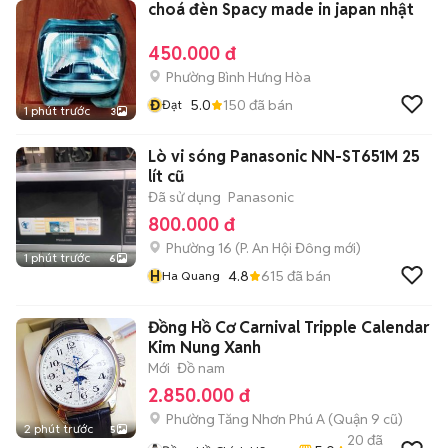
choá đèn Spacy made in japan nhật
450.000 đ
Phường Bình Hưng Hòa
Đ
5.0
150
đã bán
Đạt
1 phút trước
3
Lò vi sóng Panasonic NN-ST651M 25
lít cũ
Đã sử dụng
Panasonic
800.000 đ
Phường 16
(
P. An Hội Đông
mới)
1 phút trước
6
H
4.8
615
đã bán
Ha Quang
Đồng Hồ Cơ Carnival Tripple Calendar
Kim Nung Xanh
Mới
Đồ nam
2.850.000 đ
Phường Tăng Nhơn Phú A (Quận 9 cũ)
2 phút trước
5
20
đã