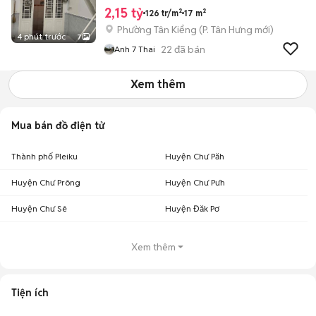
2,15 tỷ
126 tr/m²
17 m²
Phường Tân Kiểng
(
P. Tân Hưng
mới)
4 phút trước
7
22
đã bán
Anh 7 Thai
Xem thêm
Mua bán đồ điện tử
Thành phố Pleiku
Huyện Chư Păh
Huyện Chư Prông
Huyện Chư Pưh
Huyện Chư Sê
Huyện Đăk Pơ
Xem thêm
Tiện ích