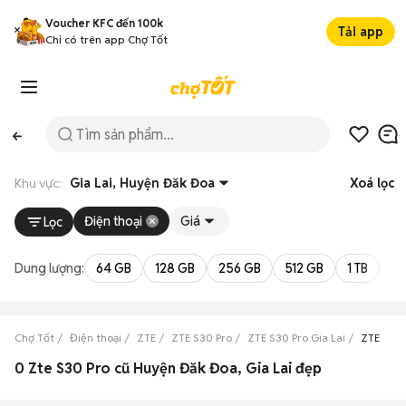
Voucher KFC đến 100k
Tải app
Chỉ có trên app Chợ Tốt
Khu vực:
Gia Lai, Huyện Đăk Đoa
Xoá lọc
Điện thoại
Giá
Lọc
Dung lượng:
64 GB
128 GB
256 GB
512 GB
1 TB
2 
Chợ Tốt
Điện thoại
ZTE
ZTE S30 Pro
ZTE S30 Pro Gia Lai
ZTE S30
0 Zte S30 Pro cũ Huyện Đăk Đoa, Gia Lai đẹp