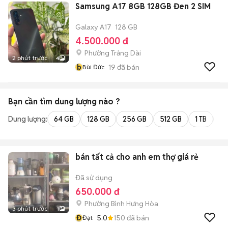
Samsung A17 8GB 128GB Đen 2 SIM
Galaxy A17
128 GB
4.500.000 đ
Phường Trảng Dài
2 phút trước
4
b
19
đã bán
Bùi Đức
Bạn cần tìm
dung lượng
nào ?
Dung lượng:
64 GB
128 GB
256 GB
512 GB
1 TB
2 
bán tất cả cho anh em thợ giá rẻ
Đã sử dụng
650.000 đ
Phường Bình Hưng Hòa
3 phút trước
1
Đ
5.0
150
đã bán
Đạt