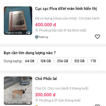
Cục sạc Piva 65W màn hình hiển thị
Đã sử dụng (chưa sửa chữa)
Còn bảo hành
400.000 đ
Phường Đội Cấn
(
P. Ba Đình
mới)
11 phút trước
2
Tuan Ly
Bạn cần tìm
dung lượng
nào ?
Dung lượng:
64 GB
128 GB
256 GB
512 GB
1 TB
2 
Chó Phốc lai
Chó Cỏ
Chó con (dưới 3 tháng tuổi)
200.000 đ
Phường 6
(
P. Sơn Đông
mới)
11 phút trước
3