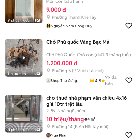
Mới
Còn bảo hành
9.000 đ
Phường Thanh Khê Tây
9 phút trước
3
N
Nguyễn Nam Công Huy
Chó Phú quốc Vàng Bạc Má
Chó Phú Quốc
Chó con (dưới 3 tháng tuổi)
1.200.000 đ
Phường 5
(
P. Vườn Lài
mới)
Tin ưu tiên
5
99
đã
4.8
Shop Thú Cưng
bán
PenTa
cho thuê nhà phạm văn chiêu 4x16
giá 10tr trệt lâu
2 PN
Nhà ngõ, hẻm
10 triệu/tháng
84 m²
Phường 14
(
P. An Hội Tây
mới)
11 phút trước
4
Nga Phan