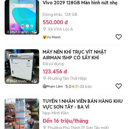
Vivo 2029 128GB Màn hình nứt nhẹ
Dòng khác
128 GB
550.000 đ
Xã Vĩnh Lộc A
3 phút trước
1
v
Vu Manh
MÁY NÉN KHÍ TRỤC VÍT NHẬT
AIRMAN 15HP CÓ SẤY KHÍ
Đã sử dụng
123.456 đ
Phường Tân Thới Hiệp
5 phút trước
6
5.0
31
đã bán
Phạm Lâm
TUYỂN 1 NHÂN VIÊN BÁN HÀNG KHU
VỰC SƠN TÂY - BA VÌ
Npp Minh Kiên
Đến 16 triệu/tháng
Phường Phú Thịnh
(
P. Sơn Tây
mới)