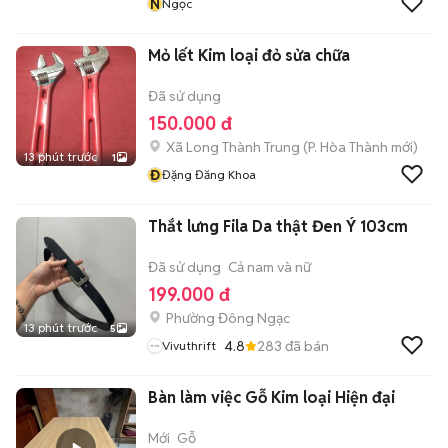
N
Ngọc
Mỏ lết Kim loại đỏ sửa chữa
Đã sử dụng
150.000 đ
Xã Long Thành Trung
(
P. Hòa Thành
mới)
13 phút trước
1
Đ
Đặng Đăng Khoa
Thắt lưng Fila Da thật Đen Ý 103cm
Đã sử dụng
Cả nam và nữ
199.000 đ
Phường Đông Ngạc
13 phút trước
5
4.8
283
đã bán
Vivuthrift
Bàn làm việc Gỗ Kim loại Hiện đại
Mới
Gỗ