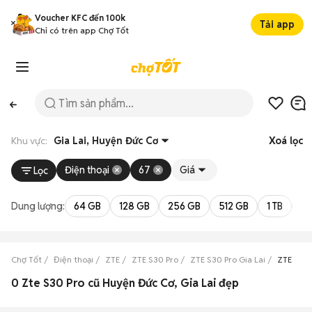
Voucher KFC đến 100k
Tải app
Chỉ có trên app Chợ Tốt
Khu vực:
Gia Lai, Huyện Đức Cơ
Xoá lọc
Điện thoại
67
Giá
Lọc
Dung lượng:
64 GB
128 GB
256 GB
512 GB
1 TB
2 
Chợ Tốt
Điện thoại
ZTE
ZTE S30 Pro
ZTE S30 Pro Gia Lai
ZTE S30 
0 Zte S30 Pro cũ Huyện Đức Cơ, Gia Lai đẹp