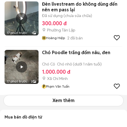
Đèn livestream do không dùng đến
nên em pass lại
Đã sử dụng (chưa sửa chữa)
300.000 đ
Phường Tân Lập
17 phút trước
1
H
2
đã bán
Hoàng Hiệp
Chó Poodle trắng đốm nâu, đen
Chó Cỏ
Chó nhỏ (dưới 1 năm tuổi)
1.000.000 đ
Xã Chí Minh
17 phút trước
2
P
Phạm Văn Tuấn
Xem thêm
Mua bán đồ điện tử