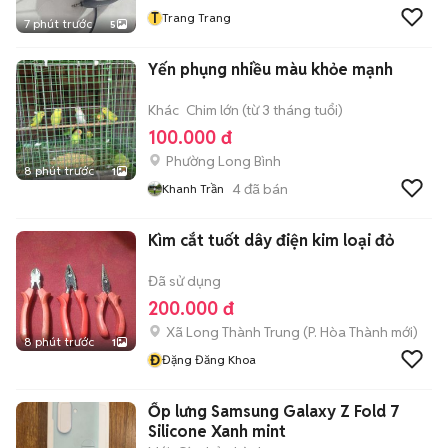
T
Trang Trang
7 phút trước
5
Yến phụng nhiều màu khỏe mạnh
Khác
Chim lớn (từ 3 tháng tuổi)
100.000 đ
Phường Long Bình
8 phút trước
1
4
đã bán
Khanh Trần
Kìm cắt tuốt dây điện kim loại đỏ
Đã sử dụng
200.000 đ
Xã Long Thành Trung
(
P. Hòa Thành
mới)
8 phút trước
1
Đ
Đặng Đăng Khoa
Ốp lưng Samsung Galaxy Z Fold 7
Silicone Xanh mint