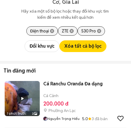
Cơ, Gia Lai
Hãy xóa một số bộ lọc hoặc thay đổi khu vực tìm 
kiếm để xem nhiều kết quả hơn
Điện thoại
ZTE
S30 Pro
Đổi khu vực
Xóa tất cả bộ lọc
Tin đăng mới
Cá Ranchu Oranda Đa dạng
Cá Cảnh
200.000 đ
Phường An Lạc
1 phút trước
2
5.0
3
đã bán
Nguyễn Trọng Hiếu