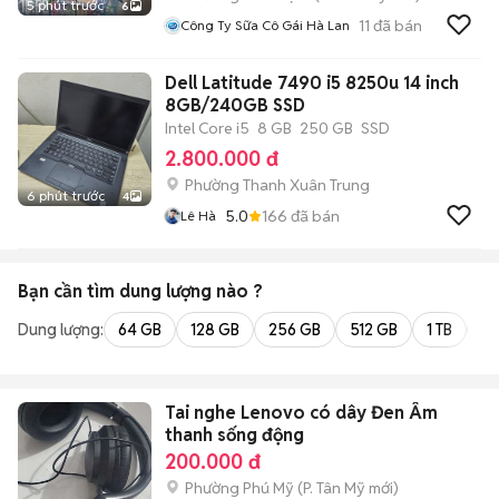
5 phút trước
6
11
đã bán
Công Ty Sữa Cô Gái Hà Lan
Dell Latitude 7490 i5 8250u 14 inch
8GB/240GB SSD
Intel Core i5
8 GB
250 GB
SSD
2.800.000 đ
Phường Thanh Xuân Trung
6 phút trước
4
5.0
166
đã bán
Lê Hà
Bạn cần tìm
dung lượng
nào ?
Dung lượng:
64 GB
128 GB
256 GB
512 GB
1 TB
2 
Tai nghe Lenovo có dây Đen Âm
thanh sống động
200.000 đ
Phường Phú Mỹ
(
P. Tân Mỹ
mới)