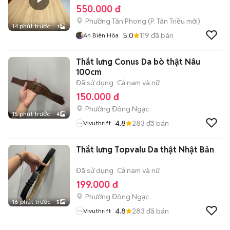
550.000 đ
Phường Tân Phong
(
P. Tân Triều
mới)
14 phút trước
1
5.0
119
đã bán
An Biên Hòa
Thắt lưng Conus Da bò thật Nâu
100cm
Đã sử dụng
Cả nam và nữ
150.000 đ
Phường Đông Ngạc
15 phút trước
4
4.8
283
đã bán
Vivuthrift
Thắt lưng Topvalu Da thật Nhật Bản
Đã sử dụng
Cả nam và nữ
199.000 đ
Phường Đông Ngạc
16 phút trước
5
4.8
283
đã bán
Vivuthrift