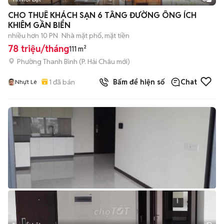
+
2
CHO THUÊ KHÁCH SẠN 6 TẦNG ĐƯỜNG ÔNG ÍCH
KHIÊM GẦN BIỂN
nhiều hơn 10 PN
Nhà mặt phố, mặt tiền
78 triệu/tháng
111 m²
Phường Thanh Bình
(
P. Hải Châu
mới)
1
đã bán
Bấm để hiện số
Chat
Nhựt Lê