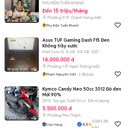
PHỤ KIỆN TUẤN KHANH
Đến 15 triệu/tháng
Phường 9
(
P. Chánh Hưng
mới)
35 giây trước
1
P
Phụ Kiện Tuấn Khanh
Asus TUF Gaming Dash F15 Đen
Không trầy xước
Intel Core i5
8 GB
512 GB
SSD
14.000.000 đ
Phường 1
(
P. Hạnh Thông
mới)
42 giây trước
6
P
2
đã bán
Phạm Nguyên Việt
Kymco Candy Neo 50cc 2012 Đỏ đen
Mới 90%
2012
Tay ga
Dưới 50 cc
Đã sử dụng
5.500.000 đ
Phường Phú Thạnh
1 phút trước
6
12382
đã
4.6
Cửa Hàng
bán