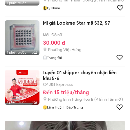
Phường Tân Thuận Đông
(
P. Tân Thuận
mới)
1 phút trước
L
Ly Phạm
Mi giả Lookme Star mã S32, S7
Mới
Đồ nữ
30.000 đ
Phường Việt Hưng
1 phút trước
3
Trang Đỗ
tuyển 01 shipper chuyên nhận liên
khu 5-6
CP J&T Expresss
Đến 15 triệu/tháng
Phường Bình Hưng Hoà B
(
P. Bình Tân
mới)
1 phút trước
1
l
Lâm Huỳnh Bảo Trung