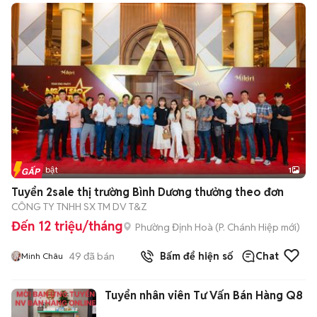
Tin nổi bật
1
Tuyển 2sale thị trường Bình Dương thưởng theo đơn
CÔNG TY TNHH SX TM DV T&Z
Đến 12 triệu/tháng
Phường Định Hoà
(
P. Chánh Hiệp
mới)
49
đã bán
Bấm để hiện số
Chat
Minh Châu
Tuyển nhân viên Tư Vấn Bán Hàng Q8