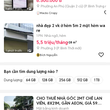
6.500.000 đ
Phường An Phú (Quận 2 cũ)
(
P. Bình Trưng
mới
1 phút trước
6
Macks Crispy
nhà đẹp 2 vk ở hẻm 5m 2 mặt hẻm wa
re
1 PN
Nhà ngõ, hẻm
5,5 triệu/tháng
28 m²
Phường 3
(
P. Bình Thới
mới)
1 phút trước
3
B
Bích Nguyễn
Bạn cần tìm
dung lượng
nào ?
Dung lượng:
64 GB
128 GB
256 GB
512 GB
1 TB
2 
CHO THUÊ NHÀ GÓC 2MT CHẾ LAN
VIÊN, 8X21M, GẦN AEON, GIÁ 59
TRIỆU
Mặt bằng kinh doanh