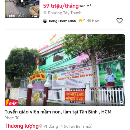
59 triệu/tháng
168 m²
Phường Tây Thạnh
1 phút trước
7
5
đã bán
Thang Pham Minh
Tin nổi bật
1
Tuyển giáo viên mầm non, làm tại Tân Bình , HCM
Phạm Tú
Thương lượng
Phường 14
(
P. Tân Bình
mới)