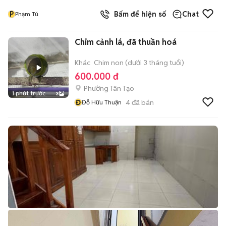
P
Bấm để hiện số
Chat
Phạm Tú
Chim cảnh lá, đã thuần hoá
Khác
Chim non (dưới 3 tháng tuổi)
600.000 đ
Phường Tân Tạo
1 phút trước
3
Đ
4
đã bán
Đỗ Hữu Thuận