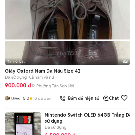
Tin nổi bật
3
Giày Oxford Nam Da Nâu Size 42
Đã sử dụng
Cả nam và nữ
900.000 đ
Phường Tân Sơn Nhì
5.0
18
đã bán
Bấm để hiện số
Chat
Hương
Nintendo Switch OLED 64GB Trắng Đã
sử dụng
Đã sử dụng