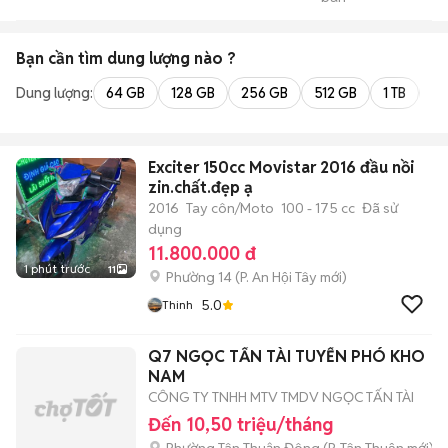
Tuanduy
Bạn cần tìm
dung lượng
nào ?
Dung lượng:
64 GB
128 GB
256 GB
512 GB
1 TB
2 
Exciter 150cc Movistar 2016 đầu nồi
zin.chất.đẹp ạ
2016
Tay côn/Moto
100 - 175 cc
Đã sử
dụng
11.800.000 đ
1 phút trước
11
Phường 14
(
P. An Hội Tây
mới)
5.0
Thinh
Q7 NGỌC TẤN TÀI TUYỂN PHÓ KHO
NAM
CÔNG TY TNHH MTV TMDV NGỌC TẤN TÀI
Đến 10,50 triệu/tháng