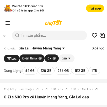
Voucher KFC đến 100k
Tải app
Chỉ có trên app Chợ Tốt
Khu vực:
Gia Lai, Huyện Mang Yang
Xoá lọc
Điện thoại
67
Giá
Lọc
Dung lượng:
64 GB
128 GB
256 GB
512 GB
1 TB
2 
Chợ Tốt
Điện thoại
ZTE
ZTE S30 Pro
ZTE S30 Pro Gia Lai
ZTE S30
0 Zte S30 Pro cũ Huyện Mang Yang, Gia Lai đẹp