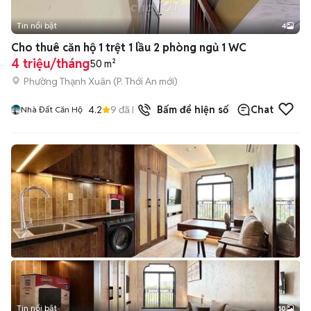
Tin nổi bật
4
Cho thuê căn hộ 1 trệt 1 lầu 2 phòng ngủ 1 WC
4 triệu/tháng
50 m²
Phường Thạnh Xuân
(
P. Thới An
mới)
4.2
9
đã bán
Bấm để hiện số
Chat
Nhà Đất Căn Hộ
Tin nổi bật
10