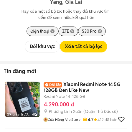
Yang, Gia Lai
Hãy xóa một số bộ lọc hoặc thay đổi khu vực tìm 
kiếm để xem nhiều kết quả hơn
Điện thoại
ZTE
S30 Pro
Đổi khu vực
Xóa tất cả bộ lọc
Tin đăng mới
Xiaomi Redmi Note 14 5G
128GB Đen Like New
Redmi Note 14
128 GB
4.290.000 đ
Phường Linh Xuân (Quận Thủ Đức cũ)
29 giây trước
6
4.7
412
đã bán
Cửa Hàng Vio Store