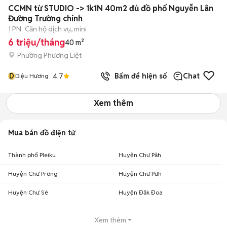
+
2
CCMN từ STUDIO -> 1k1N 40m2 đủ đồ phố Nguyễn Lân
Đường Trường chinh
1 PN
Căn hộ dịch vụ, mini
6 triệu/tháng
40 m²
Phường Phương Liệt
D
4.7
Bấm để hiện số
Chat
Diệu Hương
Xem thêm
Mua bán đồ điện tử
Thành phố Pleiku
Huyện Chư Păh
Huyện Chư Prông
Huyện Chư Pưh
Huyện Chư Sê
Huyện Đăk Đoa
Xem thêm