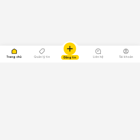
Trang chủ
Quản lý tin
Liên hệ
Tài khoản
Đăng tin
109.000 Bình chọn
Tải ứng dụng Chợ Tốt
Về Chợ Tốt
Quy chế sàn