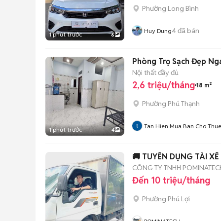
Phường Long Bình
4
đã bán
Huy Dung
1 phút trước
6
Phòng Trọ Sạch Đẹp Nga
Nội thất đầy đủ
2,6 triệu/tháng
18 m²
Phường Phú Thạnh
Tan Hien Mua Ban Cho Thu
1 phút trước
4
🚚 TUYỂN DỤNG TÀI X
CÔNG TY TNHH POMINATECH
Đến 10 triệu/tháng
Phường Phú Lợi