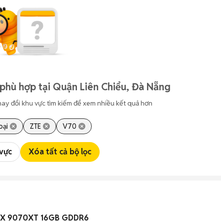
phù hợp tại Quận Liên Chiểu, Đà Nẵng
hay đổi khu vực tìm kiếm để xem nhiều kết quả hơn
oại
ZTE
V70
 vực
Xóa tất cả bộ lọc
 RX 9070XT 16GB GDDR6