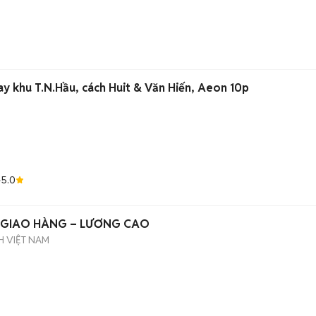
y khu T.N.Hầu, cách Huit & Văn Hiến, Aeon 10p
5.0
e
Ế GIAO HÀNG – LƯƠNG CAO
 VIỆT NAM