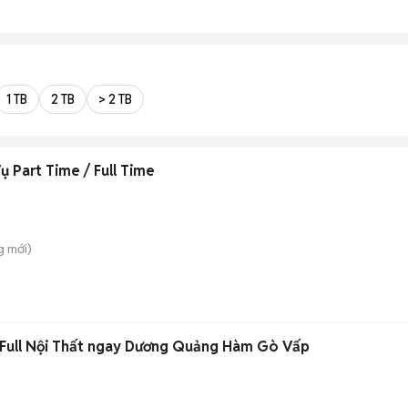
1 TB
2 TB
> 2 TB
 Part Time / Full Time
g
mới)
‼️Full Nội Thất ngay Dương Quảng Hàm Gò Vấp