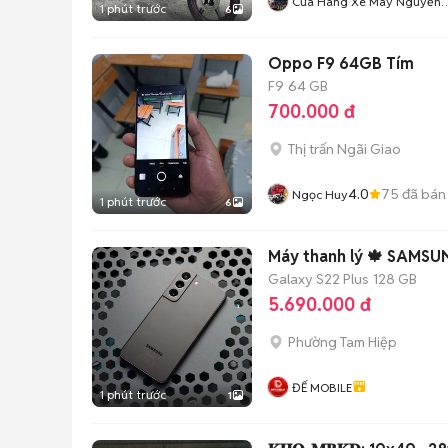
Cửa Hàng Xe Máy Nguyễn
1 phút trước
6
Phụng
Oppo F9 64GB Tím
F9
64 GB
700.000 đ
Thị trấn Ngãi Giao
4.0
75
đã bán
Ngọc Huy
1 phút trước
6
Máy thanh lý 🍁 SAMSUN
Galaxy S22 Plus
128 GB
5.690.000 đ
Phường Tam Hiệp
ĐẾ MOBILE
1 phút trước
1