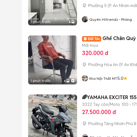
Phường 5
(
P. An Nhơn
mới
Quyên Hifriendz - Phòng
1 phút trước
6
Thật Giá Thật
Ghế Chân Quỳ 
Mới
Inox
320.000 đ
Phường Hòa An
(
P. An Kh
5.0
Kho Nội Thất MT
1 phút trước
6
🌈YAMAHA EXCITER 155
2022
Tay côn/Moto
100 - 17
27.500.000 đ
Phường Tăng Nhơn Phú B 