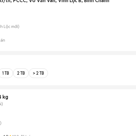
8tr/th, PCCC, Võ Văn Vân, Vĩnh Lộc B, Bình Chánh
nh Lộc
mới)
bán
1 TB
2 TB
> 2 TB
4 kg
i)
)