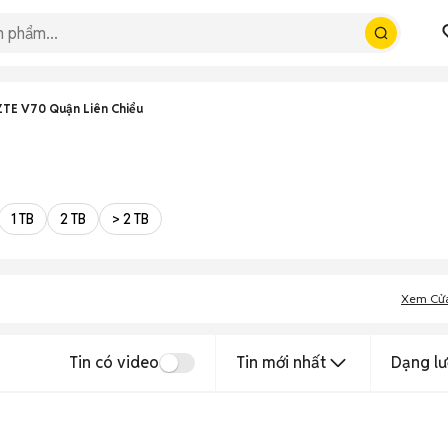
ZTE V70 Quận Liên Chiểu
1 TB
2 TB
> 2 TB
Xem Cử
Tin có video
Tin mới nhất
Dạng lư