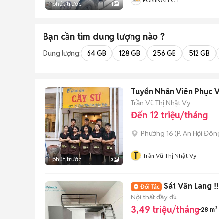
POMINATECH
1 phút trước
1
Bạn cần tìm
dung lượng
nào ?
Dung lượng:
64 GB
128 GB
256 GB
512 GB
Tuyển Nhân Viên Phục Vụ
Trần Vũ Thị Nhật Vy
Đến 12 triệu/tháng
Phường 16
(
P. An Hội Đôn
T
Trần Vũ Thị Nhật Vy
1 phút trước
3
Sát Văn Lang 
Nội thất đầy đủ
3,49 triệu/tháng
28 m²