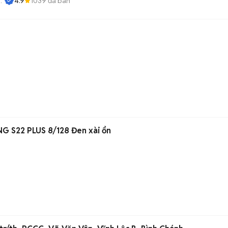
4.9
1039
đã bán
G S22 PLUS 8/128 Đen xài ổn