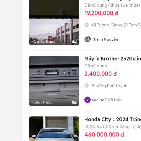
Đã sử dụng (chưa sửa chữa)
19.200.000 đ
Xã Tương Giang
(
P. Tam 
Thành Nguyễn
42 giây trước
1
Máy in Brother 2520d in
Đã sử dụng
2.400.000 đ
Phường Phú Thạnh
7
đã bán
Van Do
1 phút trước
1
Honda City L 2024 Trắ
2024
84.000 km
Xăng
Tự đ
460.000.000 đ