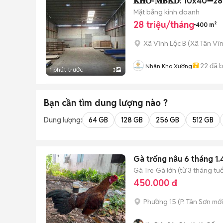
𝐊𝐇𝐎-𝐌𝐁𝐊𝐃: 10x40➖2
Mặt bằng kinh doanh
28 triệu/tháng
400 m²
Xã Vĩnh Lộc B
(
Xã Tân Vĩ
22
đã 
Nhân Kho Xưởng
1 phút trước
3
Bạn cần tìm
dung lượng
nào ?
Dung lượng:
64 GB
128 GB
256 GB
512 GB
Gà trống nâu 6 tháng 1.
Gà Tre
Gà lớn (từ 3 tháng tuổ
450.000 đ
Phường 15
(
P. Tân Sơn
mới