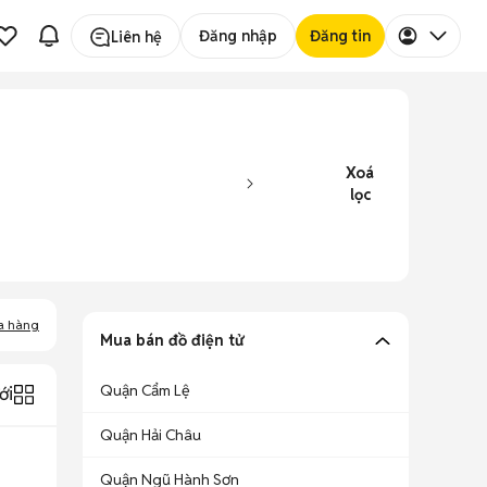
Đăng nhập
Đăng tin
Liên hệ
Xoá
lọc
a hàng
Mua bán đồ điện tử
Quận Cẩm Lệ
ới
Quận Hải Châu
Quận Ngũ Hành Sơn