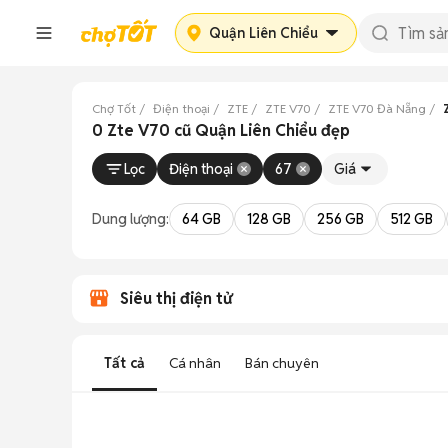
Quận Liên Chiểu
Chợ Tốt
Điện thoại
ZTE
ZTE V70
ZTE V70 Đà Nẵng
0 Zte V70 cũ Quận Liên Chiểu đẹp
Lọc
Điện thoại
67
Giá
Dung lượng:
64 GB
128 GB
256 GB
512 GB
Siêu thị điện tử
Tất cả
Cá nhân
Bán chuyên