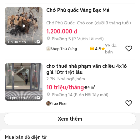
Chó Phú quốc Vàng Bạc Má
Chó Phú Quốc
Chó con (dưới 3 tháng tuổi)
1.200.000 đ
Phường 5
(
P. Vườn Lài
mới)
Tin ưu tiên
5
99
đã
4.8
Shop Thú Cưng
bán
PenTa
cho thuê nhà phạm văn chiêu 4x16
giá 10tr trệt lâu
2 PN
Nhà ngõ, hẻm
10 triệu/tháng
84 m²
Phường 14
(
P. An Hội Tây
mới)
21 phút trước
4
Nga Phan
Xem thêm
Mua bán đồ điện tử