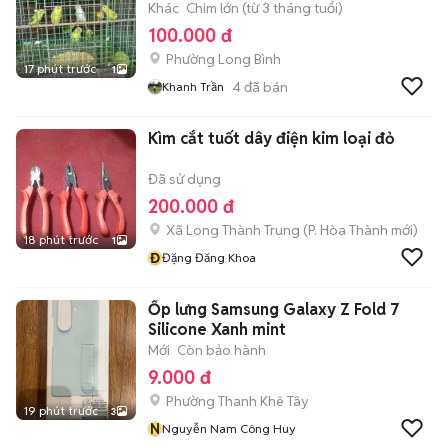
Khác
Chim lớn (từ 3 tháng tuổi)
100.000 đ
Phường Long Bình
17 phút trước
1
4
đã bán
Khanh Trần
Kìm cắt tuốt dây điện kim loại đỏ
Đã sử dụng
200.000 đ
Xã Long Thành Trung
(
P. Hòa Thành
mới)
18 phút trước
1
Đ
Đặng Đăng Khoa
Ốp lưng Samsung Galaxy Z Fold 7
Silicone Xanh mint
Mới
Còn bảo hành
9.000 đ
Phường Thanh Khê Tây
19 phút trước
3
N
Nguyễn Nam Công Huy