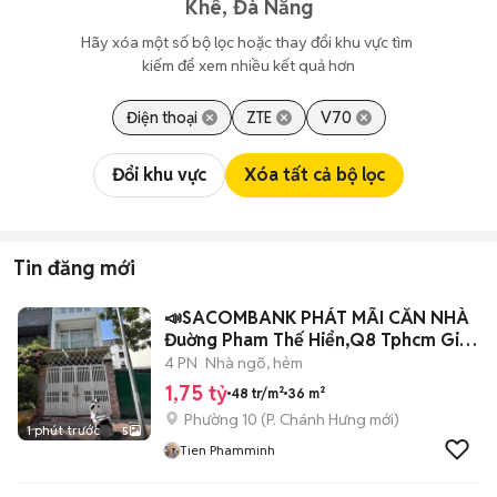
Khê, Đà Nẵng
Hãy xóa một số bộ lọc hoặc thay đổi khu vực tìm 
kiếm để xem nhiều kết quả hơn
Điện thoại
ZTE
V70
Đổi khu vực
Xóa tất cả bộ lọc
Tin đăng mới
📣SACOMBANK PHÁT MÃI CĂN NHÀ
Đuờng Pham Thế Hiển,Q8 Tphcm Giá
1tỷ750
4 PN
Nhà ngõ, hẻm
1,75 tỷ
48 tr/m²
36 m²
Phường 10
(
P. Chánh Hưng
mới)
1 phút trước
5
Tien Phamminh