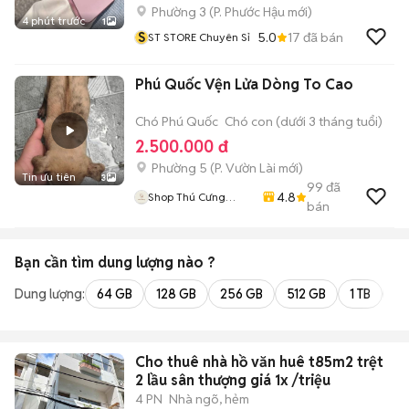
Phường 3
(
P. Phước Hậu
mới)
4 phút trước
1
S
5.0
17
đã bán
ST STORE Chuyên Sỉ
Phú Quốc Vện Lửa Dòng To Cao
Chó Phú Quốc
Chó con (dưới 3 tháng tuổi)
2.500.000 đ
Phường 5
(
P. Vườn Lài
mới)
Tin ưu tiên
3
99
đã
4.8
Shop Thú Cưng
bán
PenTa
Bạn cần tìm
dung lượng
nào ?
Dung lượng:
64 GB
128 GB
256 GB
512 GB
1 TB
2 
Cho thuê nhà hồ văn huê t85m2 trệt
2 lầu sân thượng giá 1x /triệu
4 PN
Nhà ngõ, hẻm