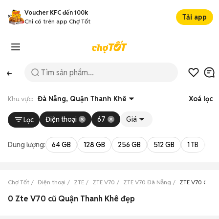
Voucher KFC đến 100k
Tải app
Chỉ có trên app Chợ Tốt
Khu vực:
Đà Nẵng, Quận Thanh Khê
Xoá lọc
Điện thoại
67
Giá
Lọc
Dung lượng:
64 GB
128 GB
256 GB
512 GB
1 TB
2 
Chợ Tốt
Điện thoại
ZTE
ZTE V70
ZTE V70 Đà Nẵng
ZTE V70 Quận
0 Zte V70 cũ Quận Thanh Khê đẹp