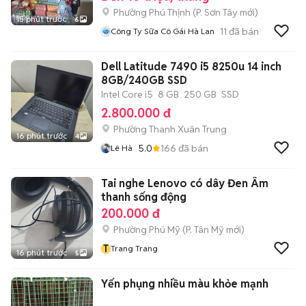
Phường Phú Thịnh
(
P. Sơn Tây
mới)
15 phút trước
6
11
đã bán
Công Ty Sữa Cô Gái Hà Lan
Dell Latitude 7490 i5 8250u 14 inch
8GB/240GB SSD
Intel Core i5
8 GB
250 GB
SSD
2.800.000 đ
Phường Thanh Xuân Trung
16 phút trước
4
5.0
166
đã bán
Lê Hà
Tai nghe Lenovo có dây Đen Âm
thanh sống động
200.000 đ
Phường Phú Mỹ
(
P. Tân Mỹ
mới)
T
Trang Trang
16 phút trước
5
Yến phụng nhiều màu khỏe mạnh