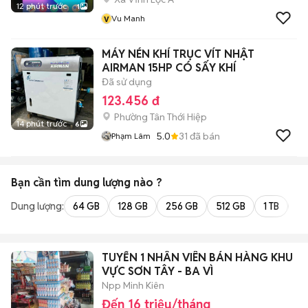
12 phút trước
1
v
Vu Manh
MÁY NÉN KHÍ TRỤC VÍT NHẬT
AIRMAN 15HP CÓ SẤY KHÍ
Đã sử dụng
123.456 đ
Phường Tân Thới Hiệp
14 phút trước
6
5.0
31
đã bán
Phạm Lâm
Bạn cần tìm
dung lượng
nào ?
Dung lượng:
64 GB
128 GB
256 GB
512 GB
1 TB
2 
TUYỂN 1 NHÂN VIÊN BÁN HÀNG KHU
VỰC SƠN TÂY - BA VÌ
Npp Minh Kiên
Đến 16 triệu/tháng