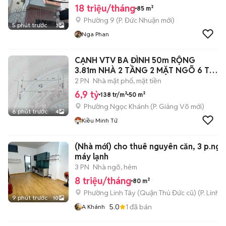
18 triệu/tháng
85 m²
Phường 9
(
P. Đức Nhuận
mới)
5 phút trước
3
Nga Phan
CẠNH VTV BA ĐÌNH 50m RỘNG
3.81m NHÀ 2 TẦNG 2 MẶT NGÕ 6 Ty
9
2 PN
Nhà mặt phố, mặt tiền
6,9 tỷ
138 tr/m²
50 m²
Phường Ngọc Khánh
(
P. Giảng Võ
mới)
6 phút trước
4
Kiều Minh Tứ
(Nhà mới) cho thuê nguyên căn, 3 p.ngủ
máy lạnh
3 PN
Nhà ngõ, hẻm
8 triệu/tháng
80 m²
Phường Linh Tây (Quận Thủ Đức cũ)
(
P. Linh 
9 phút trước
10
5.0
1
đã bán
A Khánh