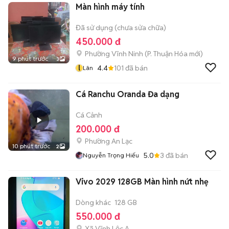
Màn hình máy tính
Đã sử dụng (chưa sửa chữa)
450.000 đ
Phường Vĩnh Ninh
(
P. Thuận Hóa
mới)
9 phút trước
3
l
4.4
101
đã bán
Lân
Cá Ranchu Oranda Đa dạng
Cá Cảnh
200.000 đ
Phường An Lạc
10 phút trước
2
5.0
3
đã bán
Nguyễn Trọng Hiếu
Vivo 2029 128GB Màn hình nứt nhẹ
Dòng khác
128 GB
550.000 đ
Xã Vĩnh Lộc A