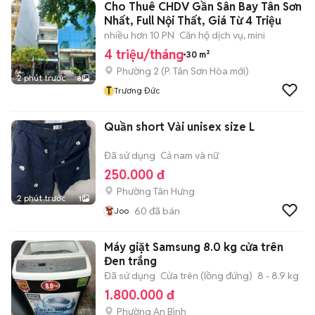
Cho Thuê CHDV Gần Sân Bay Tân Sơn
Nhất, Full Nội Thất, Giá Từ 4 Triệu
nhiều hơn 10 PN
Căn hộ dịch vụ, mini
4 triệu/tháng
30 m²
Phường 2
(
P. Tân Sơn Hòa
mới)
2 phút trước
8
T
Trương Đức
Quần short Vải unisex size L
Đã sử dụng
Cả nam và nữ
250.000 đ
Phường Tân Hưng
2 phút trước
1
60
đã bán
Joo
Máy giặt Samsung 8.0 kg cửa trên
Đen trắng
Đã sử dụng
Cửa trên (lồng đứng)
8 - 8.9 kg
1.800.000 đ
Phường An Bình