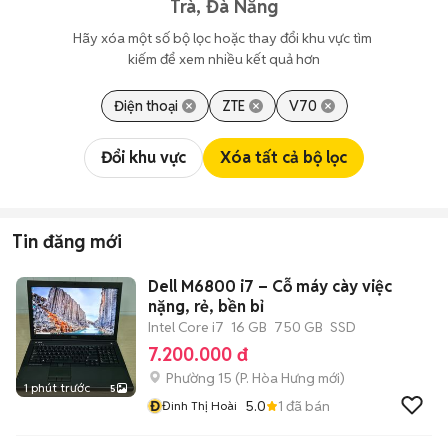
Trà, Đà Nẵng
Hãy xóa một số bộ lọc hoặc thay đổi khu vực tìm 
kiếm để xem nhiều kết quả hơn
Điện thoại
ZTE
V70
Đổi khu vực
Xóa tất cả bộ lọc
Tin đăng mới
Dell M6800 i7 – Cỗ máy cày việc
nặng, rẻ, bền bỉ
Intel Core i7
16 GB
750 GB
SSD
7.200.000 đ
Phường 15
(
P. Hòa Hưng
mới)
1 phút trước
5
Đ
5.0
1
đã bán
Đinh Thị Hoài