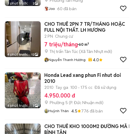
Phường Tân Hưng
3 phút trước
2
60
đã bán
Joo
CHO THUÊ 2PN 7 TR/THÁNG HOẶC
FULL NỘI THẤT. LH HƯƠNG
2 PN
Chung cư
7 triệu/tháng
60 m²
Thị trấn Tân Túc
(
Xã Tân Nhựt
mới)
4 phút trước
12
4.0
Nguyễn Thanh Hương
Honda Lead xang phun Fi nhut doi
2010
2010
Tay ga
100 - 175 cc
Đã sử dụng
4.950.000 đ
Phường 5
(
P. Đức Nhuận
mới)
4 phút trước
7
4.5
776
đã bán
Huỳnh Thân
CHO THUÊ KHO 1000M2 ĐƯỜNG MÃ LÒ,
BÌNH TÂN