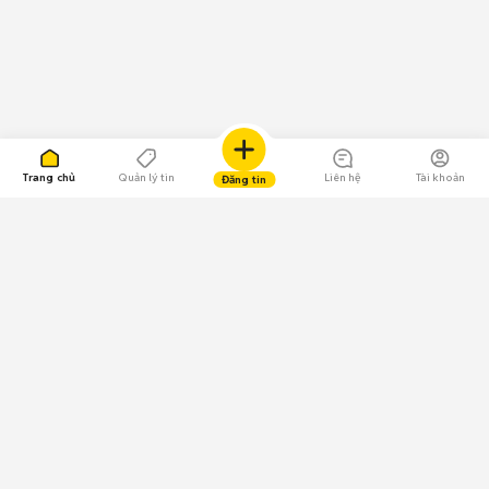
Trang chủ
Quản lý tin
Liên hệ
Tài khoản
Đăng tin
109.000 Bình chọn
Tải ứng dụng Chợ Tốt
Về Chợ Tốt
Quy chế sàn
Chính sách bảo mật
Giải quyết tranh chấp