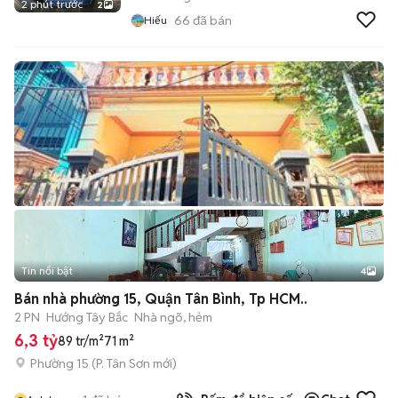
2 phút trước
2
66
đã bán
Hiếu
Tin nổi bật
4
Bán nhà phường 15, Quận Tân Bình, Tp HCM..
2 PN
Hướng Tây Bắc
Nhà ngõ, hẻm
6,3 tỷ
89 tr/m²
71 m²
Phường 15
(
P. Tân Sơn
mới)