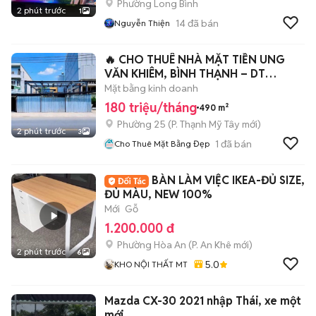
Phường Long Bình
2 phút trước
1
14
đã bán
Nguyễn Thiện
🔥 CHO THUÊ NHÀ MẶT TIỀN UNG
VĂN KHIÊM, BÌNH THẠNH – DT
14X35M
Mặt bằng kinh doanh
180 triệu/tháng
490 m²
Phường 25
(
P. Thạnh Mỹ Tây
mới)
2 phút trước
3
1
đã bán
Cho Thuê Mặt Bằng Đẹp
BÀN LÀM VIỆC IKEA-ĐỦ SIZE,
ĐỦ MÀU, NEW 100%
Mới
Gỗ
1.200.000 đ
Phường Hòa An
(
P. An Khê
mới)
2 phút trước
6
5.0
KHO NỘI THẤT MT
Mazda CX-30 2021 nhập Thái, xe một c
mới