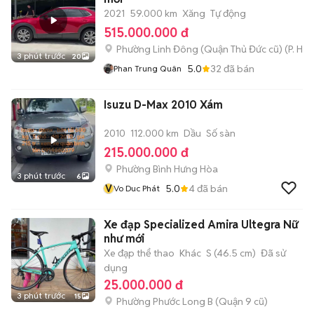
2021
59.000 km
Xăng
Tự động
515.000.000 đ
Phường Linh Đông (Quận Thủ Đức cũ)
(
P. Hiệ
3 phút trước
20
5.0
32
đã bán
Phan Trung Quân
Isuzu D-Max 2010 Xám
2010
112.000 km
Dầu
Số sàn
215.000.000 đ
Phường Bình Hưng Hòa
3 phút trước
6
V
5.0
4
đã bán
Vo Duc Phát
Xe đạp Specialized Amira Ultegra Nữ
như mới
Xe đạp thể thao
Khác
S (46.5 cm)
Đã sử
dụng
25.000.000 đ
3 phút trước
15
Phường Phước Long B (Quận 9 cũ)