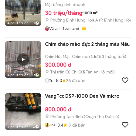
Mặt bằng kinh doanh
30 triệu/tháng
1000 m²
Phường Bình Hưng Hoà A
(
P. Bình Hưng Hòa
m
4 phút trước
3
Vũ Linh Ecomland
Chim chào mào đực 2 tháng màu Nâu
Chim Hút Mật
Chim non (dưới 3 tháng tuổi)
300.000 đ
Thị trấn Củ Chi
(
Xã Tân An Hội
mới)
4 phút trước
1
5.0
26
đã bán
Trí
VangTcc DSP-1000 Đen Và micro
800.000 đ
Phường Tam Bình (Quận Thủ Đức cũ)
J
3.4
19
đã bán
Jos
4 phút trước
6