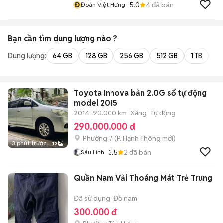
Đ
5.0
4
đã bán
Đoàn Việt Hưng
Bạn cần tìm
dung lượng
nào ?
Dung lượng:
64 GB
128 GB
256 GB
512 GB
1 TB
2 
Toyota Innova bản 2.0G số tự động
model 2015
2014
90.000 km
Xăng
Tự động
290.000.000 đ
Phường 7
(
P. Hạnh Thông
mới)
3 phút trước
12
3.5
2
đã bán
Sáu Linh
Quần Nam Vải Thoáng Mát Trẻ Trung
Đã sử dụng
Đồ nam
300.000 đ