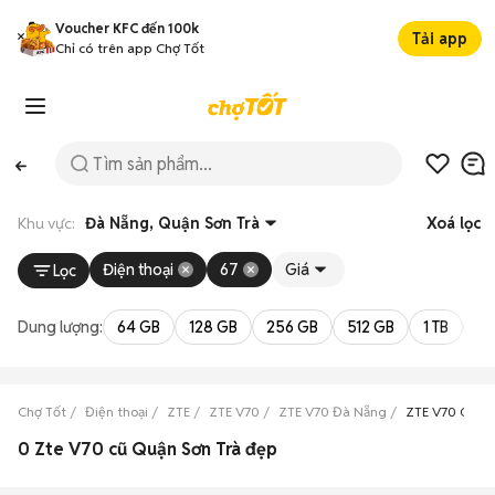
Voucher KFC đến 100k
Tải app
Chỉ có trên app Chợ Tốt
Khu vực:
Đà Nẵng, Quận Sơn Trà
Xoá lọc
Điện thoại
67
Giá
Lọc
Dung lượng:
64 GB
128 GB
256 GB
512 GB
1 TB
2 
Chợ Tốt
Điện thoại
ZTE
ZTE V70
ZTE V70 Đà Nẵng
ZTE V70 Quận 
0 Zte V70 cũ Quận Sơn Trà đẹp