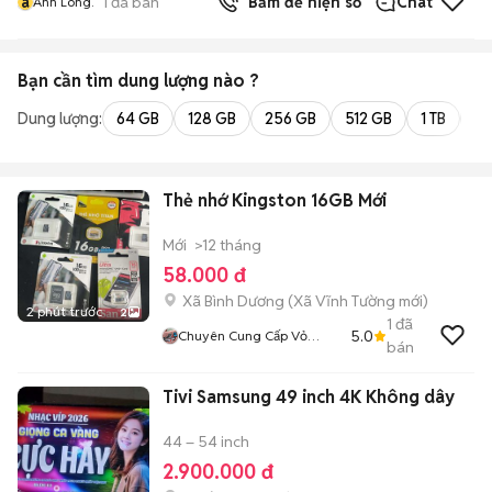
a
1
đã bán
Bấm để hiện số
Chat
Anh Long.
Bạn cần tìm
dung lượng
nào ?
Dung lượng:
64 GB
128 GB
256 GB
512 GB
1 TB
2 
Thẻ nhớ Kingston 16GB Mới
Mới
>12 tháng
58.000 đ
Xã Bình Dương
(
Xã Vĩnh Tường
mới)
2 phút trước
2
1
đã
5.0
Chuyên Cung Cấp Vỏ
bán
Adapter Và Thẻ Nhớ
Tivi Samsung 49 inch 4K Không dây
44 – 54 inch
2.900.000 đ