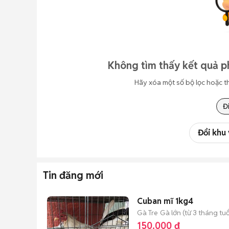
Không tìm thấy kết quả p
Hãy xóa một số bộ lọc hoặc t
Đ
Đổi khu
Tin đăng mới
Cuban mĩ 1kg4
Gà Tre
Gà lớn (từ 3 tháng tuổ
150.000 đ