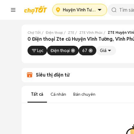
Huyện Vĩnh Tường
Chợ Tốt
Điện thoại
ZTE
ZTE Vĩnh Phúc
ZTE Huyện Vĩn
0 Điện thoại Zte cũ Huyện Vĩnh Tường, Vĩnh Ph
Lọc
Điện thoại
67
Giá
Siêu thị điện tử
Tất cả
Cá nhân
Bán chuyên