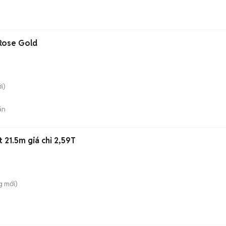
Rose Gold
i)
án
 21.5m giá chỉ 2,59T
g
mới)