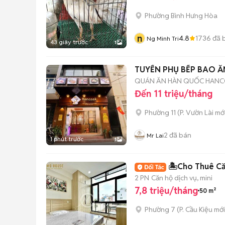
Phường Bình Hưng Hòa
n
4.8
1736
đã 
Ng Minh Tri
43 giây trước
1
TUYỂN PHỤ BẾP BAO Ă
QUÁN ĂN HÀN QUỐC HAN
Đến 11 triệu/tháng
Phường 11
(
P. Vườn Lài
mới
2
đã bán
Mr Lai
1 phút trước
1
🏝️Cho Thuê Că
2 PN
Căn hộ dịch vụ, mini
7,8 triệu/tháng
50 m²
Phường 7
(
P. Cầu Kiệu
mới