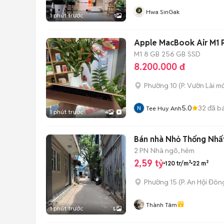
Hwa SinGak
1 phút trước
1
Apple MacBook Air M1 
M1
8 GB
256 GB
SSD
8.200.000 đ
Phường 10
(
P. Vườn Lài
mớ
5.0
32
đã b
Tee Huy Anh
1 phút trước
4
Bán nhà Nhỏ Thống Nhất
2 PN
Nhà ngõ, hẻm
2,59 tỷ
120 tr/m²
22 m²
Phường 15
(
P. An Hội Đôn
Thành Tâm
1 phút trước
5