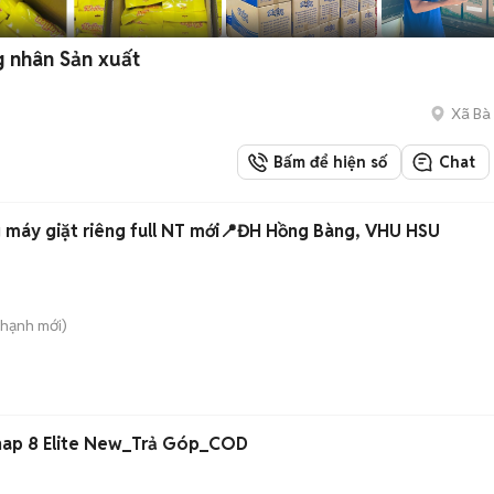
 nhân Sản xuất
Xã Bà
Bấm để hiện số
Chat
máy giặt riêng full NT mới📍ĐH Hồng Bàng, VHU HSU
Thạnh
mới)
nap 8 Elite New_Trả Góp_COD