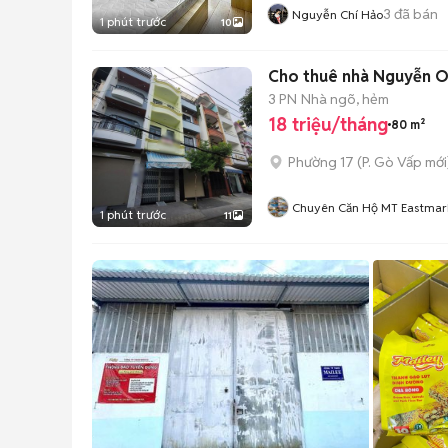
3
đã bán
Nguyễn Chí Hảo
1 phút trước
10
Cho thuê nhà Nguyễn Oa
3 PN
Nhà ngõ, hẻm
18 triệu/tháng
80 m²
Phường 17
(
P. Gò Vấp
mới
Chuyên Căn Hộ MT Eastmar
1 phút trước
11