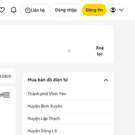
Đăng nhập
Đăng tin
Liên hệ
Xoá
lọc
a hàng
Mua bán đồ điện tử
Thành phố Vĩnh Yên
ới
Huyện Bình Xuyên
Huyện Lập Thạch
Huyện Sông Lô