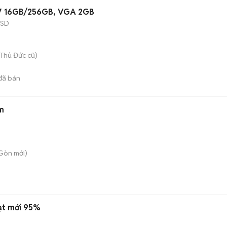
5G7 16GB/256GB, VGA 2GB
SSD
Thủ Đức cũ)
đã bán
m
 Gòn
mới)
ạt mới 95%