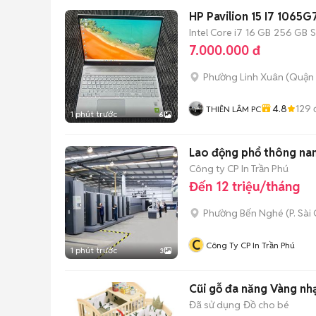
HP Pavilion 15 I7 106
Intel Core i7
16 GB
256 GB
7.000.000 đ
Phường Linh Xuân (Quận 
4.8
129
THIÊN LÂM PC
1 phút trước
6
Lao động phổ thông na
Công ty CP In Trần Phú
Đến 12 triệu/tháng
Phường Bến Nghé
(
P. Sài
C
Công Ty CP In Trần Phú
1 phút trước
3
Cũi gỗ đa năng Vàng nh
Đã sử dụng
Đồ cho bé