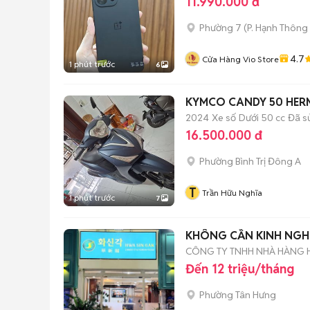
11.990.000 đ
Phường 7
(
P. Hạnh Thông
4.7
Cửa Hàng Vio Store
1 phút trước
6
KYMCO CANDY 50 HERM
2024
Xe số
Dưới 50 cc
Đã s
16.500.000 đ
Phường Bình Trị Đông A
T
Trần Hữu Nghĩa
1 phút trước
7
KHÔNG CẦN KINH NGHI
CÔNG TY TNHH NHÀ HÀNG 
Đến 12 triệu/tháng
Phường Tân Hưng