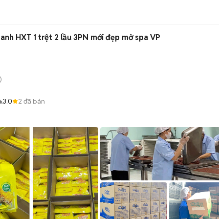
nh HXT 1 trệt 2 lầu 3PN mới đẹp mở spa VP
)
3.0
2
đã bán
k