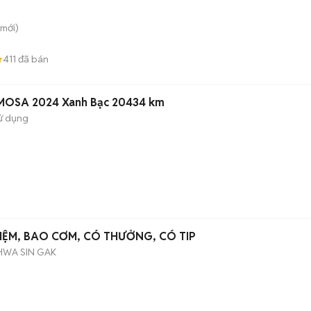
mới)
411
đã bán
OSA 2024 Xanh Bạc 20434 km
ử dụng
ỆM, BAO CƠM, CÓ THƯỞNG, CÓ TIP
HWA SIN GAK