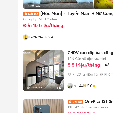
Tin nổi bật
[Hóc Môn] - Tuyển Nam + Nữ Công
Công Ty TNHH Mailee
Đến 10 triệu/tháng
L
Le Thi Thanh Mai
CHDV cao cấp ban công 
1 PN
Căn hộ dịch vụ, mini
5,5 triệu/tháng
35 m²
Phường Hiệp Tân
(
P. Phú 
5.0
Gia Ân
1 phút trước
12
OnePlus 13T S
13T
512 GB
Còn bảo hành