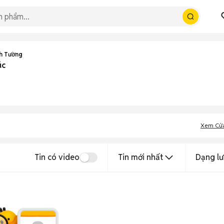
h Tường
úc
Xem Cử
Tin có video
Tin mới nhất
Dạng lư