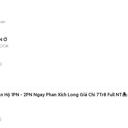
bán
N Ở
COOK
)
n Hộ 1PN - 2PN Ngay Phan Xích Long Giá Chỉ 7Tr8 Full NT🏝️
)