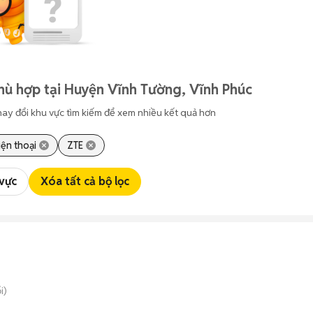
hù hợp tại Huyện Vĩnh Tường, Vĩnh Phúc
hay đổi khu vực tìm kiếm để xem nhiều kết quả hơn
iện thoại
ZTE
 vực
Xóa tất cả bộ lọc
i)