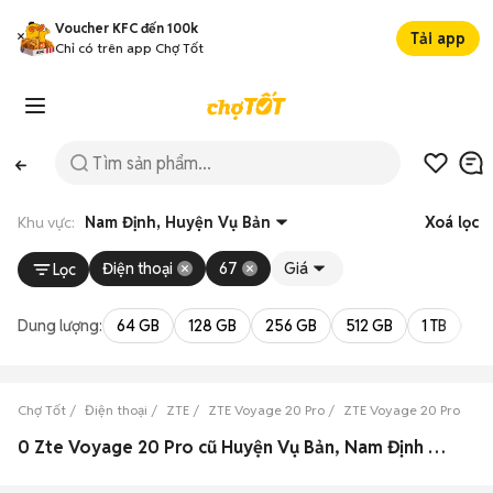
Voucher KFC đến 100k
Tải app
Chỉ có trên app Chợ Tốt
Khu vực:
Nam Định, Huyện Vụ Bản
Xoá lọc
Điện thoại
67
Giá
Lọc
Dung lượng:
64 GB
128 GB
256 GB
512 GB
1 TB
2 
Chợ Tốt
Điện thoại
ZTE
ZTE Voyage 20 Pro
ZTE Voyage 20 Pro Nam
0 Zte Voyage 20 Pro cũ Huyện Vụ Bản, Nam Định đẹp