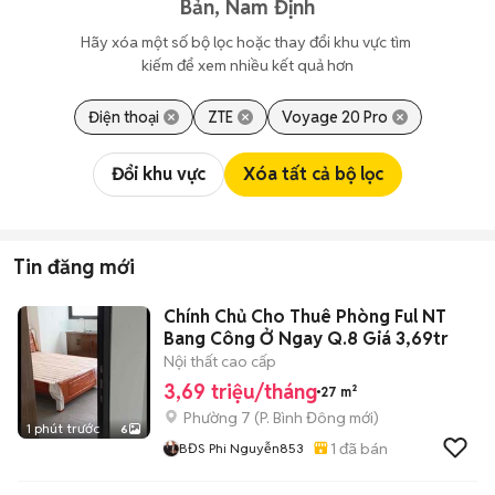
Bản, Nam Định
Hãy xóa một số bộ lọc hoặc thay đổi khu vực tìm 
kiếm để xem nhiều kết quả hơn
Điện thoại
ZTE
Voyage 20 Pro
Đổi khu vực
Xóa tất cả bộ lọc
Tin đăng mới
Chính Chủ Cho Thuê Phòng Ful NT
Bang Công Ở Ngay Q.8 Giá 3,69tr
Nội thất cao cấp
3,69 triệu/tháng
27 m²
Phường 7
(
P. Bình Đông
mới)
1 phút trước
6
1
đã bán
BĐS Phi Nguyễn853