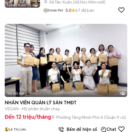
Xã Tân Xuân
(
Xã Hóc Môn
mới)
1 phút trước
3
5.0
67
đã bán
Smile Pet
Tin nổi bật
1
NHÂN VIÊN QUẢN LÝ SÀN TMĐT
VEGAN - Mỹ phẩm thuần chay
Đến 12 triệu/tháng
Phường Tăng Nhơn Phú A (Quận 9 cũ)
L
Bấm để hiện số
Chat
Lê Thị Liên