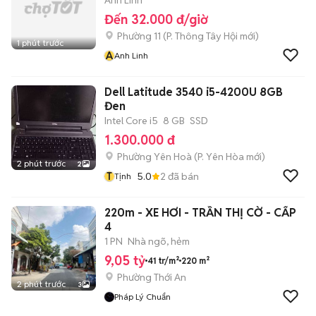
Anh Linh
Đến 32.000 đ/giờ
Phường 11
(
P. Thông Tây Hội
mới)
1 phút trước
A
Anh Linh
Dell Latitude 3540 i5-4200U 8GB
Đen
Intel Core i5
8 GB
SSD
1.300.000 đ
Phường Yên Hoà
(
P. Yên Hòa
mới)
2 phút trước
2
T
5.0
2
đã bán
Tịnh
220m - XE HƠI - TRẦN THỊ CỜ - CẤP
4
1 PN
Nhà ngõ, hẻm
9,05 tỷ
41 tr/m²
220 m²
Phường Thới An
2 phút trước
3
Pháp Lý Chuẩn