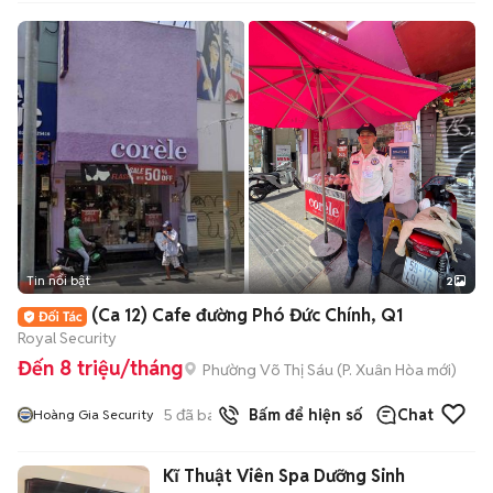
Tin nổi bật
2
(Ca 12) Cafe đường Phó Đức Chính, Q1
Royal Security
Đến 8 triệu/tháng
Phường Võ Thị Sáu
(
P. Xuân Hòa
mới)
5
đã bán
Bấm để hiện số
Chat
Hoàng Gia Security
Kĩ Thuật Viên Spa Dưỡng Sinh