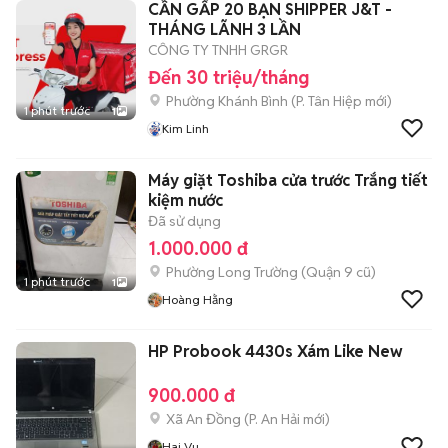
CẦN GẤP 20 BẠN SHIPPER J&T -
THÁNG LÃNH 3 LẦN
CÔNG TY TNHH GRGR
Đến 30 triệu/tháng
Phường Khánh Bình
(
P. Tân Hiệp
mới)
1 phút trước
1
Kim Linh
Máy giặt Toshiba cửa trước Trắng tiết
kiệm nước
Đã sử dụng
1.000.000 đ
Phường Long Trường (Quận 9 cũ)
1 phút trước
1
Hoàng Hằng
HP Probook 4430s Xám Like New
900.000 đ
Xã An Đồng
(
P. An Hải
mới)
Hai Vu