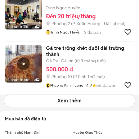
Trinh Ngọc Huyền
Đến 20 triệu/tháng
Phường 2
(
P. Xuân Hương - Đà Lạt
mới)
2 phút trước
1
T
2
đã bán
Trinh Ngọc Huyền
Gà tre trống khét đuôi dài trưởng
thành
Gà Tre
Gà lớn (từ 3 tháng tuổi)
500.000 đ
Phường 10
(
P. Bình Thới
mới)
2 phút trước
3
p
4.7
88
đã bán
Phuong Kim Huong
Xem thêm
Mua bán đồ điện tử
Thành phố Nam Định
Huyện Giao Thủy