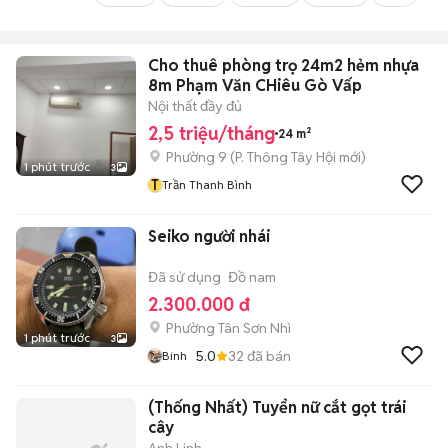
Cho thuê phòng trọ 24m2 hẻm nhựa
8m Phạm Văn CHiêu Gò Vấp
Nội thất đầy đủ
2,5 triệu/tháng
24 m²
Phường 9
(
P. Thông Tây Hội
mới)
1 phút trước
3
T
Trần Thanh Bình
Seiko người nhái
Đã sử dụng
Đồ nam
2.300.000 đ
Phường Tân Sơn Nhì
1 phút trước
3
5.0
32
đã bán
Binh
(Thống Nhất) Tuyển nữ cắt gọt trái
cây