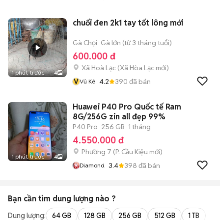
chuối đen 2k1 tay tốt lông mới
Gà Chọi
Gà lớn (từ 3 tháng tuổi)
600.000 đ
Xã Hoà Lạc
(
Xã Hòa Lạc
mới)
1 phút trước
4
V
4.2
390
đã bán
Vủ Kê
Huawei P40 Pro Quốc tế Ram
8G/256G zin all đẹp 99%
P40 Pro
256 GB
1 tháng
4.550.000 đ
Phường 7
(
P. Cầu Kiệu
mới)
1 phút trước
4
3.4
398
đã bán
Diamond
Bạn cần tìm
dung lượng
nào ?
Dung lượng:
64 GB
128 GB
256 GB
512 GB
1 TB
2 