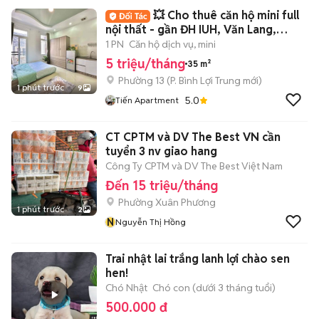
💥 Cho thuê căn hộ mini full
nội thất - gần ĐH IUH, Văn Lang,
Hutech
1 PN
Căn hộ dịch vụ, mini
5 triệu/tháng
35 m²
Phường 13
(
P. Bình Lợi Trung
mới)
1 phút trước
9
5.0
Tiến Apartment
CT CPTM và DV The Best VN cần
tuyển 3 nv giao hang
Công Ty CPTM và DV The Best Việt Nam
Đến 15 triệu/tháng
Phường Xuân Phương
1 phút trước
2
N
Nguyễn Thị Hồng
Trai nhật lai trắng lanh lợi chào sen
hen!
Chó Nhật
Chó con (dưới 3 tháng tuổi)
500.000 đ