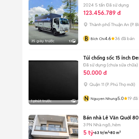
2024
5 tấn
Đã sử dụng
123.456.789 đ
Thành phố Thuận An
(
P. 
B
4.6
36
đã bán
Bích Chi
35 giây trước
13
Túi chống sốc 15 inch Đe
Đã sử dụng (chưa sửa chữa)
50.000 đ
Quận 11
(
P. Phú Thọ
mới)
N
5.0
19
đã
Nguyen Nhung
1 phút trước
1
Bán nhà Lê Văn Quới 8
3 PN
Nhà ngõ, hẻm
5 tỷ
63 tr/m²
80 m²