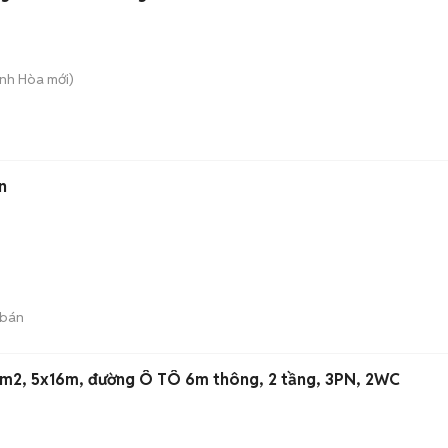
Bình Hòa
mới)
n
 bán
0m2, 5x16m, đường Ô TÔ 6m thông, 2 tầng, 3PN, 2WC