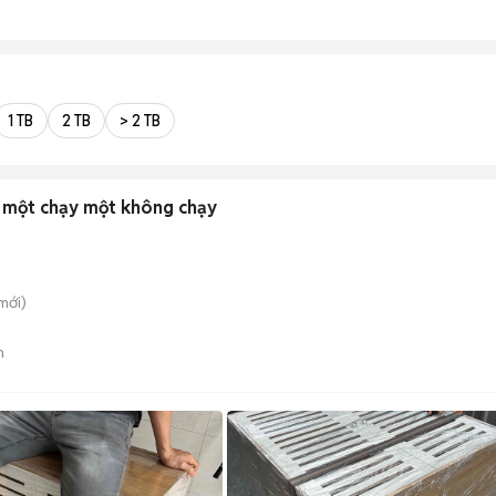
1 TB
2 TB
> 2 TB
 một chạy một không chạy
mới)
n