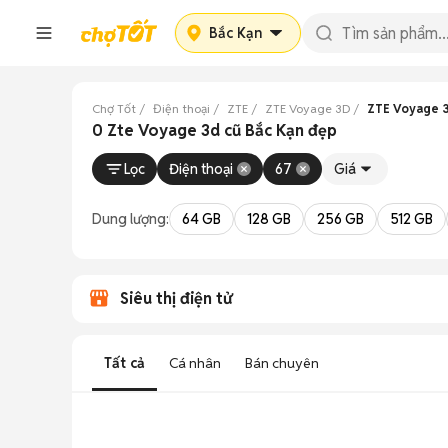
Bắc Kạn
Chợ Tốt
Điện thoại
ZTE
ZTE Voyage 3D
ZTE Voyage 3
0 Zte Voyage 3d cũ Bắc Kạn đẹp
Lọc
Điện thoại
67
Giá
Dung lượng:
64 GB
128 GB
256 GB
512 GB
Siêu thị điện tử
Tất cả
Cá nhân
Bán chuyên