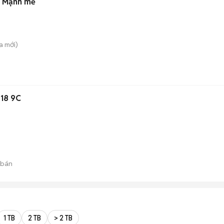
m Mạnh mẽ
a
mới)
018 9C
 bán
1 TB
2 TB
> 2 TB