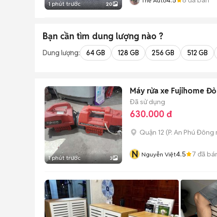
Thế Auto
1 phút trước
20
Bạn cần tìm
dung lượng
nào ?
Dung lượng:
64 GB
128 GB
256 GB
512 GB
Máy rửa xe Fujihome Đỏ
Đã sử dụng
630.000 đ
Quận 12
(
P. An Phú Đông
N
4.5
7
đã bá
Nguyễn Việt
1 phút trước
3