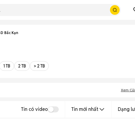
D Bắc Kạn
1 TB
2 TB
> 2 TB
Xem Cử
Tin có video
Tin mới nhất
Dạng lư