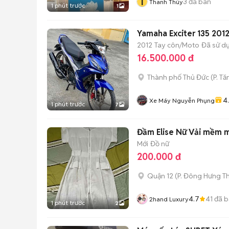
T
3
đã bán
Thanh Thủy
1 phút trước
1
Yamaha Exciter 135 201
2012
Tay côn/Moto
Đã sử d
16.500.000 đ
Thành phố Thủ Đức
(
P. T
4
Xe Máy Nguyễn Phụng
1 phút trước
7
Đầm Elise Nữ Vải mềm m
Mới
Đồ nữ
200.000 đ
Quận 12
(
P. Đông Hưng T
4.7
41
đã b
2hand Luxury
1 phút trước
2