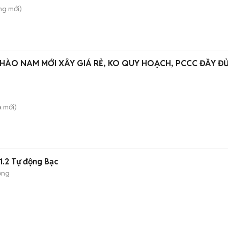
ông
mới)
HÀO NAM MỚI XÂY GIÁ RẺ, KO QUY HOẠCH, PCCC ĐẦY Đ
a
mới)
1.2 Tự động Bạc
ộng