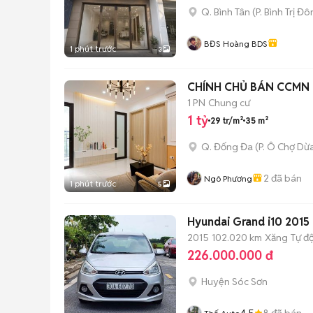
Q. Bình Tân
(
P. Bình Trị Đ
BĐS Hoàng BDS
1 phút trước
3
CHÍNH CHỦ BÁN CCMN 
1 PN
Chung cư
1 tỷ
29 tr/m²
35 m²
Q. Đống Đa
(
P. Ô Chợ Dừ
2
đã bán
Ngô Phương
1 phút trước
5
Hyundai Grand i10 2015 
2015
102.020 km
Xăng
Tự đ
226.000.000 đ
Huyện Sóc Sơn
4.5
8
đã bán