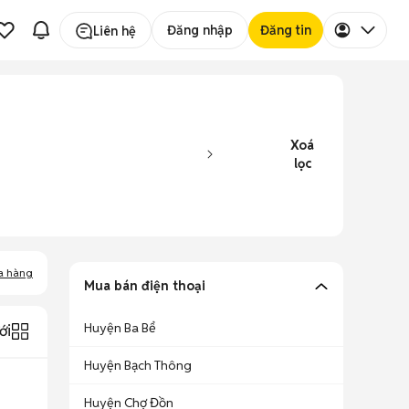
Đăng nhập
Đăng tin
Liên hệ
Xoá
lọc
a hàng
Mua bán điện thoại
Huyện Ba Bể
ới
Huyện Bạch Thông
Huyện Chợ Đồn