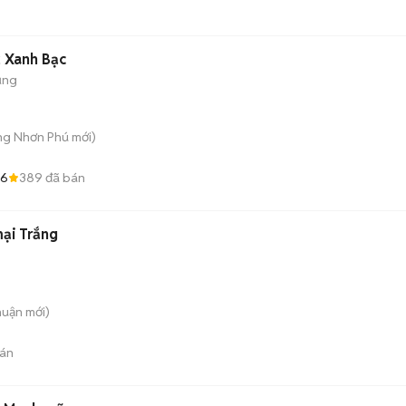
2 Xanh Bạc
ụng
ăng Nhơn Phú
mới)
.6
389
đã bán
ại Trắng
huận
mới)
án