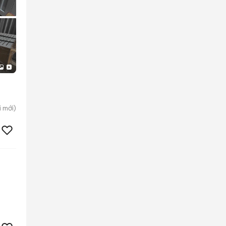
i
mới)