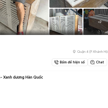
+
2
6
Quận 4
(
P. Khánh Hộ
Bấm để hiện số
Chat
S- Xanh dương Hàn Quốc