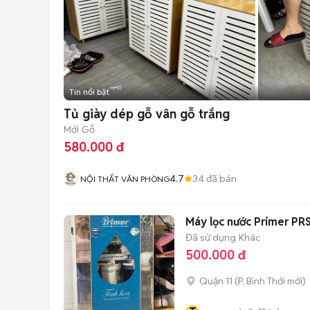
Tin nổi bật
Tủ giày dép gỗ vân gỗ trắng
Mới
Gỗ
580.000 đ
4.7
34
đã bán
NỘI THẤT VĂN PHÒNG
Máy lọc nước Primer PR
Đã sử dụng
Khác
500.000 đ
Quận 11
(
P. Bình Thới
mới)