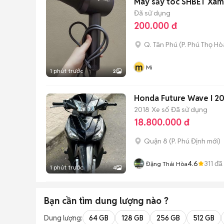
Máy sấy tóc SHBET Xá
Đã sử dụng
200.000 đ
Q. Tân Phú
(
P. Phú Thọ Hò
m
Mi
1 phút trước
2
Honda Future Wave I 2
2018
Xe số
Đã sử dụng
18.800.000 đ
Quận 8
(
P. Phú Định
mới)
4.6
311
đã
Đặng Thái Hòa
1 phút trước
4
Bạn cần tìm
dung lượng
nào ?
Dung lượng:
64 GB
128 GB
256 GB
512 GB