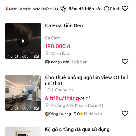
1
đã bán
Bấm để hiện số
Chat
KINH DOANH NHÀ PHỐ HCM
Cá Hoã Tiễn Đen
Cá Cảnh
190.000 đ
Xã Ea Kao
4 phút trước
3
1
đã bán
Phong Chấn
Cho thuê phòng ngủ lớn view Q1 full
nội thất
1 PN
Chung cư
6 triệu/tháng
74 m²
Phường 6
(
P. Khánh Hội
mới)
4 phút trước
5
5.0
19
đã bán
Đăng Quang
Kệ gỗ 4 tầng đã qua sử dụng