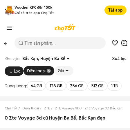
Voucher KFC đến 100k
Tải app
Chỉ có trên app Chợ Tốt
Khu vực:
Bắc Kạn, Huyện Ba Bể
Xoá lọc
Điện thoại
Giá
Lọc
Dung lượng:
64 GB
128 GB
256 GB
512 GB
1 TB
2 
Chợ Tốt
Điện thoại
ZTE
ZTE Voyage 3D
ZTE Voyage 3D Bắc Kạn
Z
0 Zte Voyage 3d cũ Huyện Ba Bể, Bắc Kạn đẹp