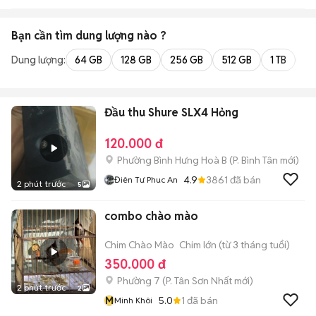
Bạn cần tìm
dung lượng
nào ?
Dung lượng:
64 GB
128 GB
256 GB
512 GB
1 TB
2 
Đầu thu Shure SLX4 Hỏng
120.000 đ
Phường Bình Hưng Hoà B
(
P. Bình Tân
mới)
4.9
3861
đã bán
Điên Tư Phuc An
2 phút trước
5
combo chào mào
Chim Chào Mào
Chim lớn (từ 3 tháng tuổi)
350.000 đ
Phường 7
(
P. Tân Sơn Nhất
mới)
2 phút trước
2
M
5.0
1
đã bán
Minh Khôi