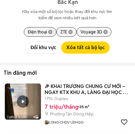
Bắc Kạn
Hãy xóa một số bộ lọc hoặc thay đổi khu vực tìm 
kiếm để xem nhiều kết quả hơn
Điện thoại
ZTE
Voyage 3D
Đổi khu vực
Xóa tất cả bộ lọc
Tin đăng mới
🎉 KHAI TRƯƠNG CHUNG CƯ MỚI –
NGAY KTX KHU A, LÀNG ĐẠI HỌC 🎉
📍 Tân Lập
1 PN
Duplex
7 triệu/tháng
35 m²
Phường Tân Đông Hiệp
1 phút trước
4
LONG CHDV LĐHQG