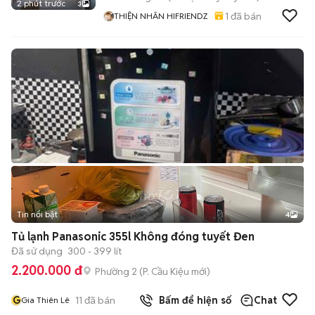
2 phút trước
3
1
đã bán
THIỆN NHÂN HIFRIENDZ
Tin nổi bật
4
Tủ lạnh Panasonic 355l Không đóng tuyết Đen
Đã sử dụng
300 - 399 lít
2.200.000 đ
Phường 2
(
P. Cầu Kiệu
mới)
G
11
đã bán
Bấm để hiện số
Chat
Gia Thiên Lê