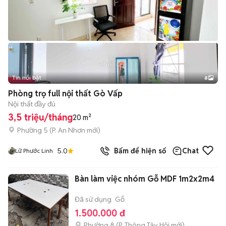
Tin nổi bật
8
+
2
Phòng trọ full nội thất Gò Vấp
Nội thất đầy đủ
3,5 triệu/tháng
20 m²
Phường 5
(
P. An Nhơn
mới)
5.0
Bấm để hiện số
Chat
Lữ Phước Linh
Bàn làm việc nhóm Gỗ MDF 1m2x2m4
Đã sử dụng
Gỗ
1.500.000 đ
Phường 8
(
P. Thông Tây Hội
mới)