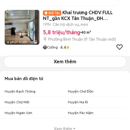
Khai trương CHDV FULL
NT_gần KCX Tân Thuận_ĐH
UFM_KDC Nam Long New100%
1 PN
Căn hộ dịch vụ, mini
5,8 triệu/tháng
40 m²
Phường Bình Thuận
(
P. Tân Thuận
mới)
6 phút trước
12
4.4
Cường
Xem thêm
Mua bán đồ điện tử
Huyện Bạch Thông
Huyện Chợ Đồn
Huyện Chợ Mới
Huyện Na Rì
Huyện Ngân Sơn
Huyện Pác Nặm
Xem thêm