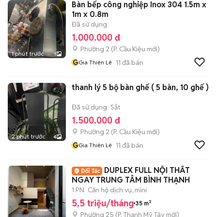
Bàn bếp công nghiệp Inox 304 1.5m x
1m x 0.8m
Đã sử dụng
1.000.000 đ
Phường 2
(
P. Cầu Kiệu
mới)
1 phút trước
1
G
11
đã bán
Gia Thiên Lê
thanh lý 5 bộ bàn ghế ( 5 bàn, 10 ghế )
Đã sử dụng
Sắt
1.500.000 đ
Phường 2
(
P. Cầu Kiệu
mới)
2 phút trước
4
G
11
đã bán
Gia Thiên Lê
DUPLEX FULL NỘI THẤT
NGAY TRUNG TÂM BÌNH THẠNH
1 PN
Căn hộ dịch vụ, mini
5,5 triệu/tháng
35 m²
Phường 25
(
P. Thạnh Mỹ Tây
mới)