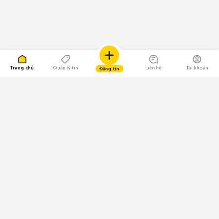
Trang chủ
Quản lý tin
Liên hệ
Tài khoản
Đăng tin
109.000 Bình chọn
Tải ứng dụng Chợ Tốt
Về Chợ Tốt
Quy chế sàn
Chính sách bảo mật
Giải quyết tranh chấp
CÔNG TY TNHH CHỢ TỐT - Người đại diện theo pháp luật: