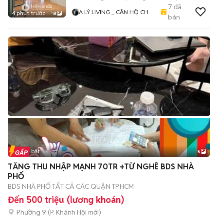
7
đã
A LÝ LIVING _ CĂN HỘ CHO
4 phút trước
8
bán
THUÊ TP.HCM - PHÒNG TRỌ
- MBKD - KIOT - CHDV -
CHUNG CƯ - NHÀ Ở
Tin nổi bật
5
TĂNG THU NHẬP MẠNH 70TR +TỪ NGHỀ BDS NHÀ
PHỐ
BDS NHÀ PHỐ TẤT CẢ CÁC QUẬN TP.HCM
Đến 500 triệu (lương khoán)
Phường 9
(
P. Khánh Hội
mới)