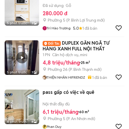
Đã sử dụng
Gỗ
280.000 đ
Phường 5
(
P. Bình Lợi Trung
mới)
5 phút trước
2
5.0
1
đã bán
Trí Hào Trương
DUPLEX GẦN NGÃ TƯ
HÀNG XANH FULL NỘI THẤT
1 PN
Căn hộ dịch vụ, mini
4,8 triệu/tháng
25 m²
Phường 26
(
P. Bình Thạnh
mới)
5 phút trước
7
1
đã bán
THIỆN NHÂN HIFRIENDZ
pass gấp có việc về quê
Nội thất đầy đủ
6,1 triệu/tháng
60 m²
Phường 5
(
P. An Nhơn
mới)
6 phút trước
8
P
Phan Duy