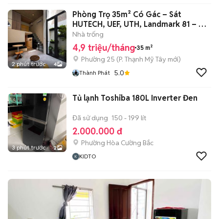
Phòng Trọ 35m² Có Gác – Sát
HUTECH, UEF, UTH, Landmark 81 – Chỉ
4.9 Tr
Nhà trống
4,9 triệu/tháng
35 m²
Phường 25
(
P. Thạnh Mỹ Tây
mới)
2 phút trước
4
5.0
Thành Phát
Tủ lạnh Toshiba 180L Inverter Đen
Đã sử dụng
150 - 199 lít
2.000.000 đ
Phường Hòa Cường Bắc
3 phút trước
2
KIDTO