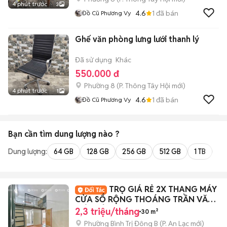
4 phút trước
3
4.6
1
đã bán
Đồ Cũ Phương Vy
Ghế văn phòng lưng lưới thanh lý
Đã sử dụng
Khác
550.000 đ
Phường 8
(
P. Thông Tây Hội
mới)
4 phút trước
1
4.6
1
đã bán
Đồ Cũ Phương Vy
Bạn cần tìm
dung lượng
nào ?
Dung lượng:
64 GB
128 GB
256 GB
512 GB
1 TB
2 
TRỌ GIÁ RẺ 2X THANG MÁY
CỬA SỔ RỘNG THOÁNG TRẦN VĂN
GIÀU TỈNH LỘ 10
2,3 triệu/tháng
30 m²
Phường Bình Trị Đông B
(
P. An Lạc
mới)