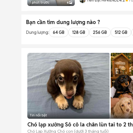
Tiến Đạt HIFRIENDZ
1 phút trước
6
Bạn cần tìm
dung lượng
nào ?
Dung lượng:
64 GB
128 GB
256 GB
512 GB
Tin nổi bật
Chó lạp xưởng Sô cô la chân lùn tai to 2 t
Chó Lạp Xưởng
Chó con (dưới 3 tháng tuổi)