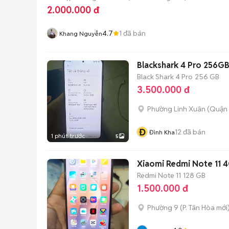
2.000.000 đ
4.7
1
đã bán
Khang Nguyễn
Blackshark 4 Pro 256G
Black Shark 4 Pro
256 GB
3.500.000 đ
Phường Linh Xuân (Quận 
Đ
12
đã bán
Đình Kha
1 phút trước
5
Xiaomi Redmi Note 11 
Redmi Note 11
128 GB
1.500.000 đ
Phường 9
(
P. Tân Hòa
mới