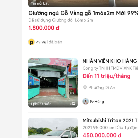
Tin nổi bật
Giường ngủ Gỗ Vàng gỗ 1m6x2m Mới 99
Đã sử dụng
Giường đôi 1.6m x 2m
1.800.000 đ
p
1
đã bán
Phi Vũ
NHÂN VIÊN KHO HÀNG G
Cong ty TNHH TMDV XNK Ti
Đến 11 triệu/tháng
Phường Dĩ An
Pv Hùng
1 phút trước
3
Mitsubishi Triton 2021
2021
95.000 km
Dầu
Tự độn
450.000.000 đ