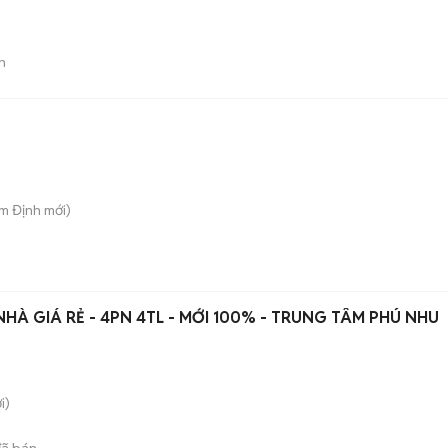
n
am Định
mới)
HÀ GIÁ RẺ - 4PN 4TL - MỚI 100% - TRUNG TÂM PHÚ NHU
i)
ã bán