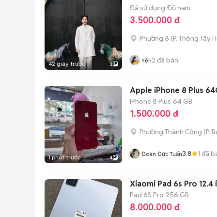
Đã sử dụng
Đồ nam
3.500.000 đ
Phường 8
(
P. Thông Tây H
2
đã bán
Yến
42 giây trước
3
Apple iPhone 8 Plus 6
iPhone 8 Plus
64 GB
1.500.000 đ
Phường Thành Công
(
P. 
3.8
1
đã b
Đoàn Đức Tuấn
1 phút trước
4
Xiaomi Pad 6s Pro 12.
Pad 6S Pro
256 GB
8.000.000 đ