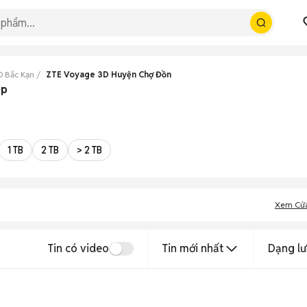
D Bắc Kạn
ZTE Voyage 3D Huyện Chợ Đồn
ẹp
1 TB
2 TB
> 2 TB
Xem Cử
Tin có video
Tin mới nhất
Dạng lư