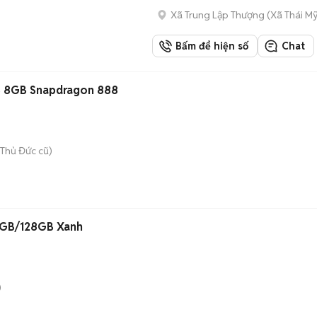
Xã Trung Lập Thượng
(
Xã Thái M
Bấm để hiện số
Chat
B 8GB Snapdragon 888
Thủ Đức cũ)
4GB/128GB Xanh
)