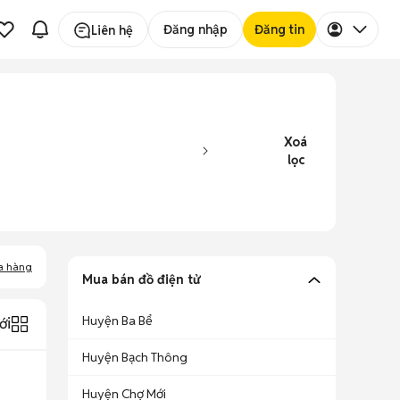
Đăng nhập
Đăng tin
Liên hệ
Xoá
lọc
a hàng
Mua bán đồ điện tử
Huyện Ba Bể
ới
Huyện Bạch Thông
Huyện Chợ Mới