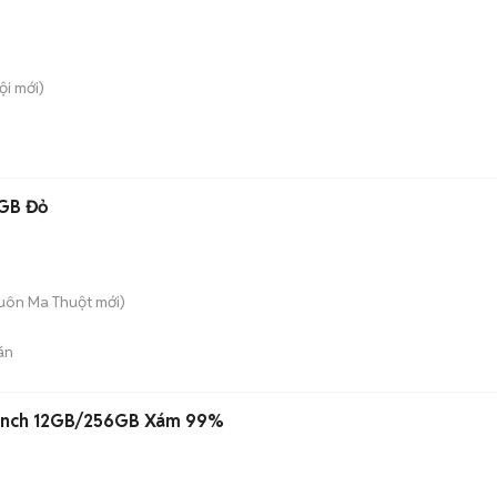
ội
mới)
4GB Đỏ
Buôn Ma Thuột
mới)
án
4 inch 12GB/256GB Xám 99%