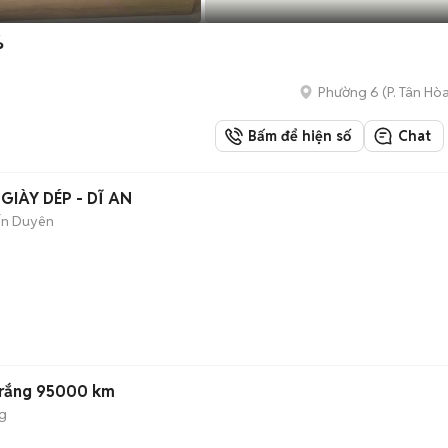
%
Phường 6
(
P. Tân Hò
Bấm để hiện số
Chat
IÀY DÉP - DĨ AN
ến Duyên
 Trắng 95000 km
g