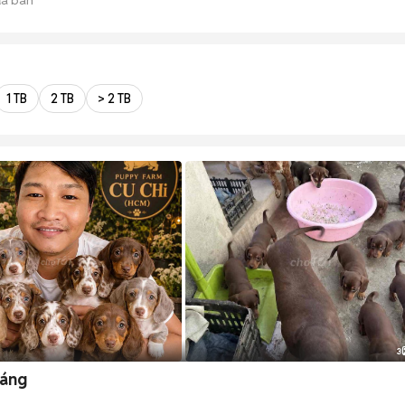
1 TB
2 TB
> 2 TB
3
háng