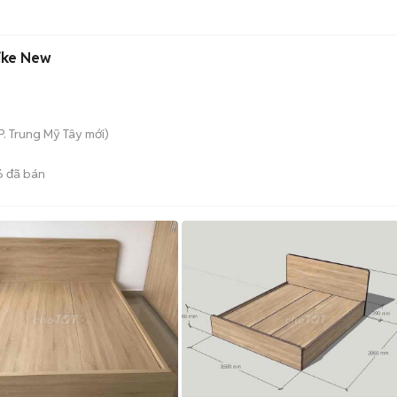
Like New
P. Trung Mỹ Tây
mới)
6
đã bán