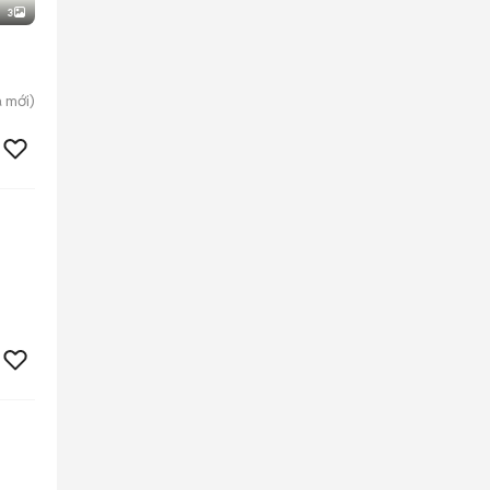
3
a
mới)