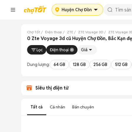
Huyện Chợ Đồn
Chợ Tốt
Điện thoại
ZTE
ZTE Voyage 3D
ZTE Voyage 3
0 Zte Voyage 3d cũ Huyện Chợ Đồn, Bắc Kạn đ
Lọc
Điện thoại
Giá
Dung lượng:
64 GB
128 GB
256 GB
512 GB
Siêu thị điện tử
Tất cả
Cá nhân
Bán chuyên