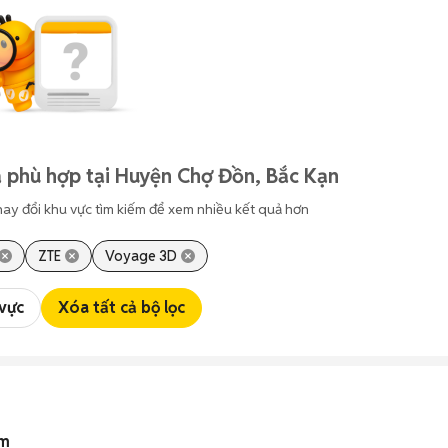
 phù hợp tại Huyện Chợ Đồn, Bắc Kạn
hay đổi khu vực tìm kiếm để xem nhiều kết quả hơn
ZTE
Voyage 3D
 vực
Xóa tất cả bộ lọc
am