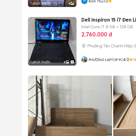
1.0
Kinh Thu
1 phút trước
4
Dell Inspiron 15 i7 Đen 
Intel Core i7
8 GB
< 128 GB
2.760.000 đ
Phường Tân Chánh Hiệp
(
4.0
1
PHƯƠNG LAPTOP PC
1 phút trước
2