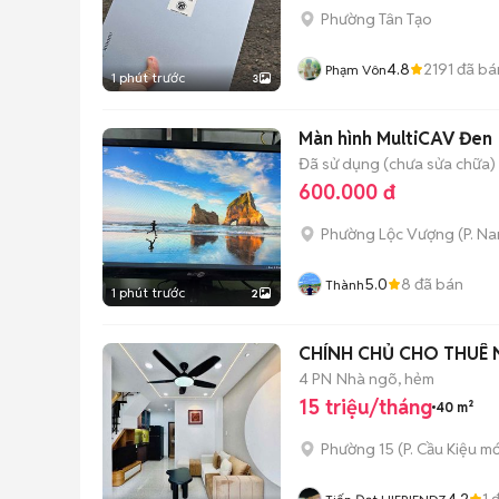
Phường Tân Tạo
4.8
2191
đã bá
Phạm Vôn
1 phút trước
3
Màn hình MultiCAV Đen
Đã sử dụng (chưa sửa chữa)
600.000 đ
Phường Lộc Vượng
(
P. N
5.0
8
đã bán
Thành
1 phút trước
2
CHÍNH CHỦ CHO THUÊ N
4 PN
Nhà ngõ, hẻm
15 triệu/tháng
40 m²
Phường 15
(
P. Cầu Kiệu
mớ
4.2
1
đ