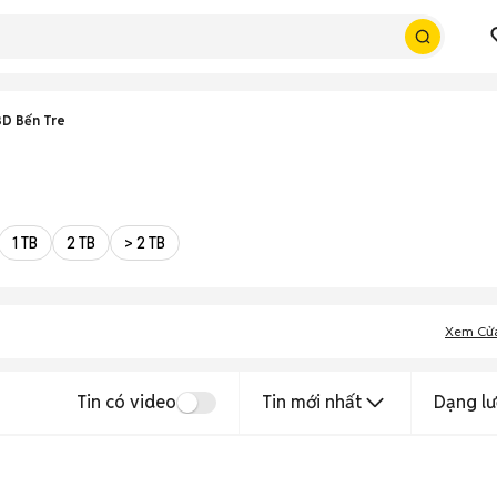
D Bến Tre
1 TB
2 TB
> 2 TB
Xem Cử
Tin có video
Tin mới nhất
Dạng lư