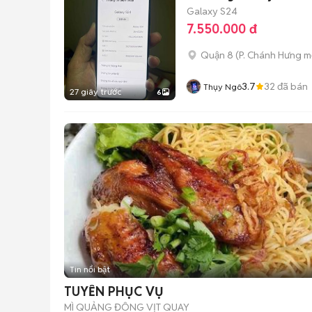
Galaxy S24
7.550.000 đ
Quận 8
(
P. Chánh Hưng
mớ
3.7
32
đã bán
Thụy Ngô
27 giây trước
6
Tin nổi bật
TUYỂN PHỤC VỤ
MÌ QUẢNG ĐÔNG VỊT QUAY