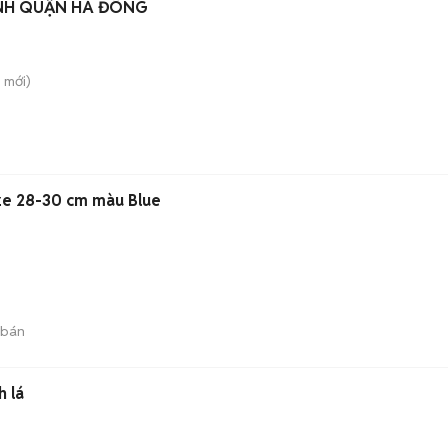
OANH QUẬN HÀ ĐÔNG
i
mới)
ze 28-30 cm màu Blue
 bán
h lá