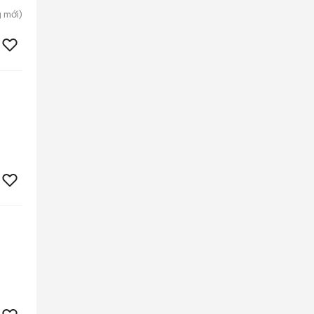
g
mới)