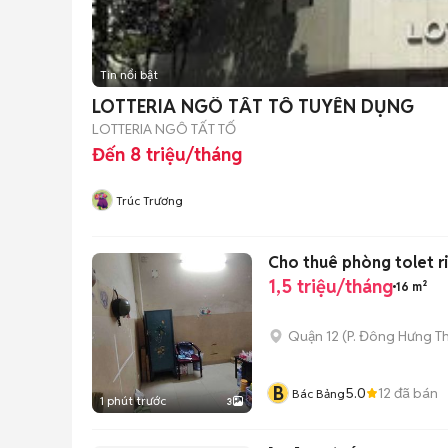
Tin nổi bật
LOTTERIA NGÔ TẤT TỐ TUYỂN DỤNG
LOTTERIA NGÔ TẤT TỐ
Đến 8 triệu/tháng
Trúc Trương
Cho thuê phòng tolet ri
1,5 triệu/tháng
16 m²
Quận 12
(
P. Đông Hưng T
B
5.0
12
đã bán
Bác Bảng
1 phút trước
3