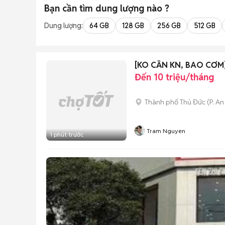
Bạn cần tìm
dung lượng
nào ?
Dung lượng:
64 GB
128 GB
256 GB
512 GB
[KO CẦN KN, BAO CƠM
Đến 10 triệu/tháng
Thành phố Thủ Đức
(
P. A
Tram Nguyen
1 phút trước