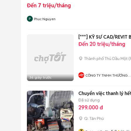
Đến 7 triệu/tháng
Phuc Nguyen
[***] KỸ SƯ CAD/REVIT
Đến 20 triệu/tháng
Thành phố Thủ Dầu Một
(
CÔNG TY TNHH THƯƠNG
36 giây trước
MẠI ĐIỆN TỬ WOWBUY
Chuyển việc thanh lý hế
Đã sử dụng
299.000 đ
Q. Tân Phú