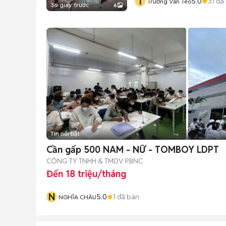
T
5.0
31
đã
Trương Văn Tèo
36 giây trước
6
Tin nổi bật
Cần gấp 500 NAM - NỮ - TOMBOY LDPT
CÔNG TY TNHH & TMDV PBNC
Đến 18 triệu/tháng
N
5.0
1
đã bán
NGHĨA CHÂU