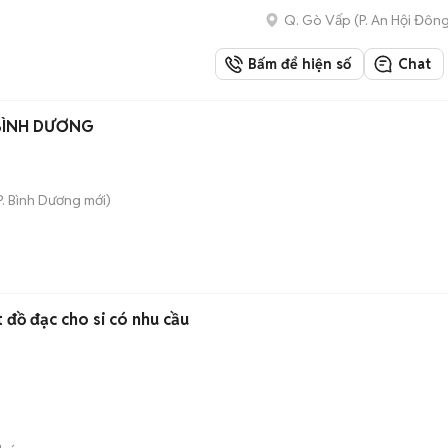
Q. Gò Vấp
(
P. An Hội Đôn
Bấm để hiện số
Chat
 BÌNH DƯƠNG
P. Bình Dương
mới)
t đồ đạc cho si có nhu cầu