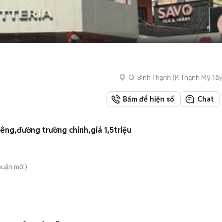
Q. Bình Thạnh
(
P. Thạnh Mỹ Tâ
Bấm để hiện số
Chat
êng,đường trường chinh,giá 1,5triệu
huận
mới)