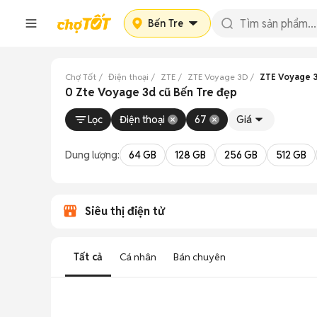
Bến Tre
Chợ Tốt
Điện thoại
ZTE
ZTE Voyage 3D
ZTE Voyage 3
0 Zte Voyage 3d cũ Bến Tre đẹp
Lọc
Điện thoại
67
Giá
Dung lượng:
64 GB
128 GB
256 GB
512 GB
Siêu thị điện tử
Tất cả
Cá nhân
Bán chuyên