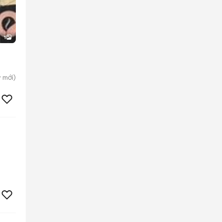
1
y
mới)