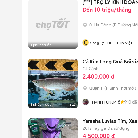
[***] TRỢ LÝ KINH D
Đến 10 triệu/tháng
Q. Hà Đông
(
P. Dương Nộ
C
Công Ty TNHH THN Việt
1 phút trước
Nam
Cá Kim Long Quá Bối si
Cá Cảnh
2.400.000 đ
Quận 11
(
P. Bình Thới
mới)
4.8
910
đã
THANH TÙNG
1 phút trước
5
Yamaha Luvias Tím, Xan
2012
Tay ga
Đã sử dụng
4.500.000 đ