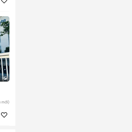
3
ú
mới)