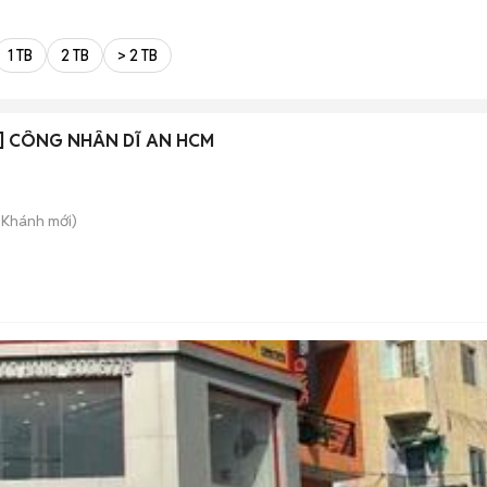
1 TB
2 TB
> 2 TB
] CÔNG NHÂN DĨ AN HCM
n Khánh
mới)