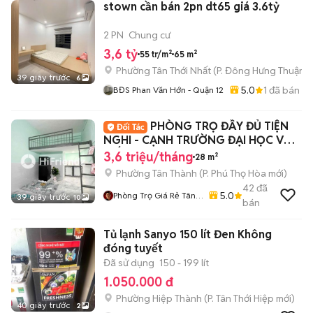
stown cần bán 2pn dt65 giá 3.6tỷ
2 PN
Chung cư
3,6 tỷ
55 tr/m²
65 m²
Phường Tân Thới Nhất
(
P. Đông Hưng Thuận
m
39 giây trước
6
5.0
1
đã bán
BĐS Phan Văn Hớn - Quận 12
PHÒNG TRỌ ĐẦY ĐỦ TIỆN
NGHI - CẠNH TRƯỜNG ĐẠI HỌC VĂN
HIẾN 500M
3,6 triệu/tháng
28 m²
Phường Tân Thành
(
P. Phú Thọ Hòa
mới)
42
đã
5.0
Phòng Trọ Giá Rẻ Tân
39 giây trước
10
bán
Phú – Bình Tân - Tân
Bình
Tủ lạnh Sanyo 150 lít Đen Không
đóng tuyết
Đã sử dụng
150 - 199 lít
1.050.000 đ
Phường Hiệp Thành
(
P. Tân Thới Hiệp
mới)
40 giây trước
2