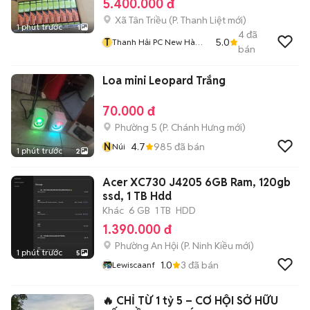
5.400.000 đ
Xã Tân Triều
(
P. Thanh Liệt
mới)
1 phút trước
1
4
đã
T
5.0
Thanh Hải PC New Hà
bán
Nội
Loa mini Leopard Trắng
70.000 đ
Phường 5
(
P. Chánh Hưng
mới)
N
4.7
985
đã bán
Núi
1 phút trước
2
Acer XC730 J4205 6GB Ram, 120gb
ssd, 1 TB Hdd
Khác
6 GB
1 TB
HDD
1.390.000 đ
Phường An Hội
(
P. Ninh Kiều
mới)
1 phút trước
5
1.0
3
đã bán
Lewiscaanf
🔥 CHỈ TỪ 1 tỷ 5 – CƠ HỘI SỞ HỮU