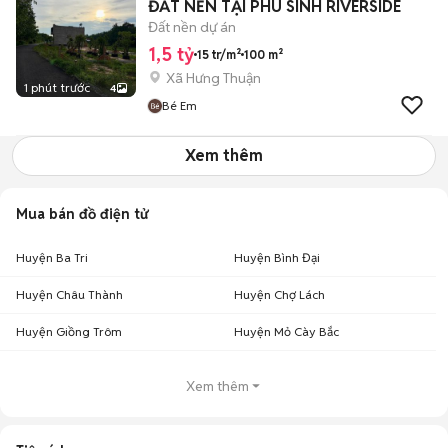
ĐẤT NỀN TẠI PHÚ SINH RIVERSIDE
Đất nền dự án
1,5 tỷ
15 tr/m²
100 m²
Xã Hưng Thuận
1 phút trước
4
Bé Em
Xem thêm
Mua bán đồ điện tử
Huyện Ba Tri
Huyện Bình Đại
Huyện Châu Thành
Huyện Chợ Lách
Huyện Giồng Trôm
Huyện Mỏ Cày Bắc
Xem thêm