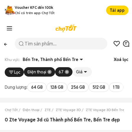
Voucher KFC đến 100k
Tải app
Chỉ có trên app Chợ Tốt
Khu vực:
Bến Tre, Thành phố Bến Tre
Xoá lọc
Điện thoại
67
Giá
Lọc
Dung lượng:
64 GB
128 GB
256 GB
512 GB
1 TB
2 
Chợ Tốt
Điện thoại
ZTE
ZTE Voyage 3D
ZTE Voyage 3D Bến Tre
Z
0 Zte Voyage 3d cũ Thành phố Bến Tre, Bến Tre đẹp