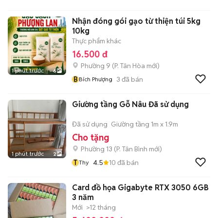
Nhận đóng gói gạo từ thiện túi 5kg
10kg
Thực phẩm khác
16.500 đ
Phường 9
(
P. Tân Hòa
mới)
1 phút trước
6
B
3
đã bán
Bích Phượng
Giường tầng Gỗ Nâu Đã sử dụng
Đã sử dụng
Giường tầng 1m x 1.9m
Cho tặng
Phường 13
(
P. Tân Bình
mới)
1 phút trước
2
T
4.5
10
đã bán
Thy
Card đồ họa Gigabyte RTX 3050 6GB
3 năm
Mới
>12 tháng