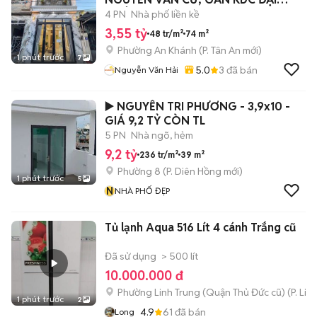
NGÂN
4 PN
Nhà phố liền kề
3,55 tỷ
48 tr/m²
74 m²
Phường An Khánh
(
P. Tân An
mới)
1 phút trước
7
5.0
3
đã bán
Nguyễn Văn Hải
▶️ NGUYỄN TRI PHƯƠNG - 3,9x10 -
GIÁ 9,2 TỶ CÒN TL
5 PN
Nhà ngõ, hẻm
9,2 tỷ
236 tr/m²
39 m²
Phường 8
(
P. Diên Hồng
mới)
1 phút trước
5
N
NHÀ PHỐ ĐẸP
Tủ lạnh Aqua 516 Lít 4 cánh Trắng cũ
Đã sử dụng
> 500 lít
10.000.000 đ
Phường Linh Trung (Quận Thủ Đức cũ)
(
P. Lin
1 phút trước
2
4.9
61
đã bán
Long