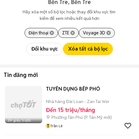
Bến Tre, Bến Tre
Hãy xóa một số bộ lọc hoặc thay đổi khu vực tìm 
kiếm để xem nhiều kết quả hơn
Điện thoại
ZTE
Voyage 3D
Đổi khu vực
Xóa tất cả bộ lọc
Tin đăng mới
TUYỂN DỤNG BẾP PHÓ
Nhà hàng Đài Loan - Zan Tai Wei
Đến 15 triệu/tháng
Phường Tân Phú
(
P. Tân Mỹ
mới)
39 giây trước
T
Trần Lê