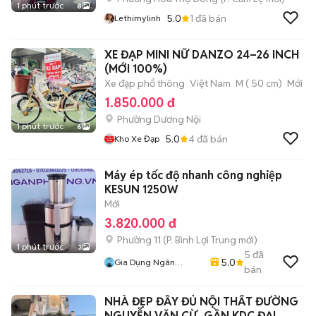
1 phút trước
8
5.0
1
đã bán
Lethimylinh
XE ĐẠP MINI NỮ DANZO 24–26 INCH
(MỚI 100%)
Xe đạp phổ thông
Việt Nam
M ( 50 cm)
Mới
1.850.000 đ
Phường Dương Nội
1 phút trước
6
5.0
4
đã bán
Kho Xe Đạp
Máy ép tốc độ nhanh công nghiệp
KESUN 1250W
Mới
3.820.000 đ
Phường 11
(
P. Bình Lợi Trung
mới)
1 phút trước
3
5
đã
5.0
Gia Dụng Ngân
bán
Phương
NHÀ ĐẸP ĐẦY ĐỦ NỘI THẤT ĐƯỜNG
NGUYỄN VĂN CỪ, GẦN KDC ĐẠI