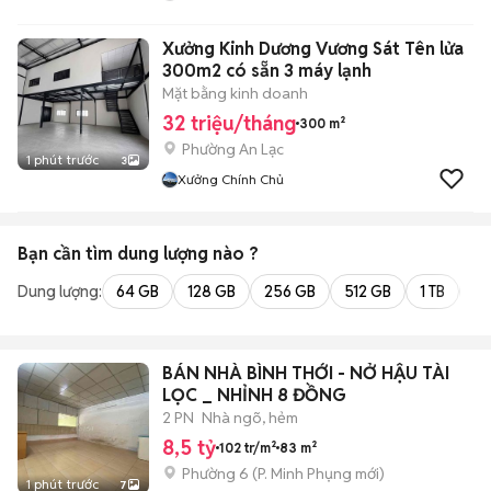
Xưởng Kinh Dương Vương Sát Tên lửa
300m2 có sẵn 3 máy lạnh
Mặt bằng kinh doanh
32 triệu/tháng
300 m²
Phường An Lạc
1 phút trước
3
Xưởng Chính Chủ
Bạn cần tìm
dung lượng
nào ?
Dung lượng:
64 GB
128 GB
256 GB
512 GB
1 TB
2 
BÁN NHÀ BÌNH THỚI - NỞ HẬU TÀI
LỌC _ NHỈNH 8 ĐỒNG
2 PN
Nhà ngõ, hẻm
8,5 tỷ
102 tr/m²
83 m²
Phường 6
(
P. Minh Phụng
mới)
1 phút trước
7