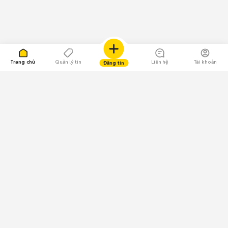
Trang chủ
Quản lý tin
Liên hệ
Tài khoản
Đăng tin
109.000 Bình chọn
Tải ứng dụng Chợ Tốt
Về Chợ Tốt
Quy chế sàn
Chính sách bảo mật
Giải quyết tranh chấp
CÔNG TY TNHH CHỢ TỐT - Người đại diện theo pháp luật:
Nguyễn Trọng Tấn; GPDKKD: 0312120782 do Sở KH & ĐT TP.HCM cấp ngày