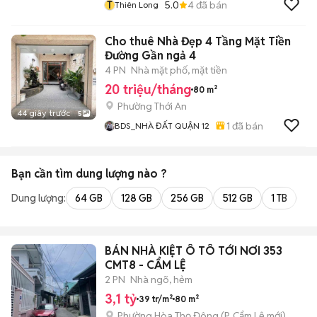
T
5.0
4
đã bán
Thiên Long
Cho thuê Nhà Đẹp 4 Tầng Mặt Tiền
Đường Gần ngả 4
4 PN
Nhà mặt phố, mặt tiền
20 triệu/tháng
80 m²
Phường Thới An
44 giây trước
5
1
đã bán
BDS_NHÀ ĐẤT QUẬN 12
Bạn cần tìm
dung lượng
nào ?
Dung lượng:
64 GB
128 GB
256 GB
512 GB
1 TB
2 
BÁN NHÀ KIỆT Ô TÔ TỚI NƠI 353
CMT8 - CẨM LỆ
2 PN
Nhà ngõ, hẻm
3,1 tỷ
39 tr/m²
80 m²
Phường Hòa Thọ Đông
(
P. Cẩm Lệ
mới)