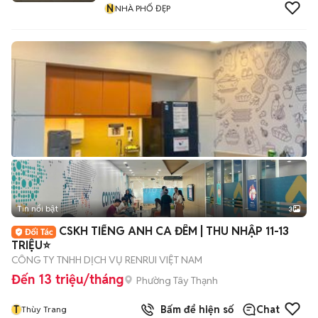
N
NHÀ PHỐ ĐẸP
Tin nổi bật
3
CSKH TIẾNG ANH CA ĐÊM | THU NHẬP 11-13
TRIỆU⭐
CÔNG TY TNHH DỊCH VỤ RENRUI VIỆT NAM
Đến 13 triệu/tháng
Phường Tây Thạnh
T
Bấm để hiện số
Chat
Thùy Trang