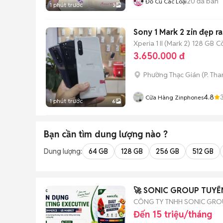
20
đã bán
Đồ Cũ Các Loại
1 phút trước
3
Sony 1 Mark 2 zin đ
Xperia 1 II (Mark 2)
128 GB
C
3.650.000 đ
Phường Thạc Gián
(
P. Th
4.8
Cửa Hàng Zinphones
1 phút trước
6
Bạn cần tìm
dung lượng
nào ?
Dung lượng:
64 GB
128 GB
256 GB
512 GB
🚀 SONIC GROUP TUYỂ
CÔNG TY TNHH SONIC GRO
Đến 15 triệu/tháng