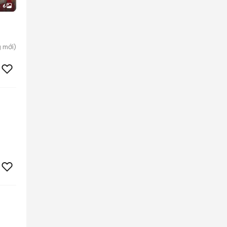
6
g
mới)