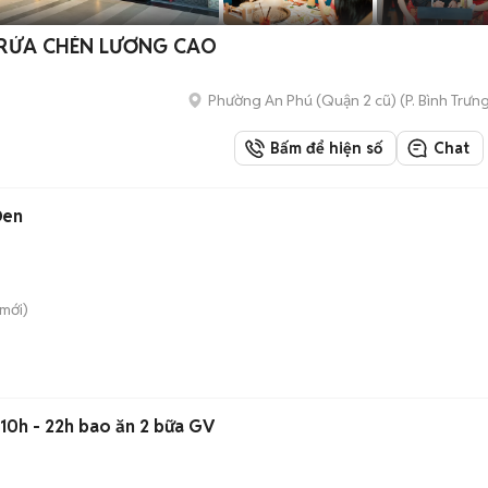
_RỬA CHÉN LƯƠNG CAO
Phường An Phú (Quận 2 cũ)
(
P. Bình Trưn
Bấm để hiện số
Chat
Đen
mới)
 10h - 22h bao ăn 2 bữa GV