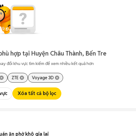
phù hợp tại Huyện Châu Thành, Bến Tre
hay đổi khu vực tìm kiếm để xem nhiều kết quả hơn
ZTE
Voyage 3D
 vực
Xóa tất cả bộ lọc
uán ăn phở khô gia lai