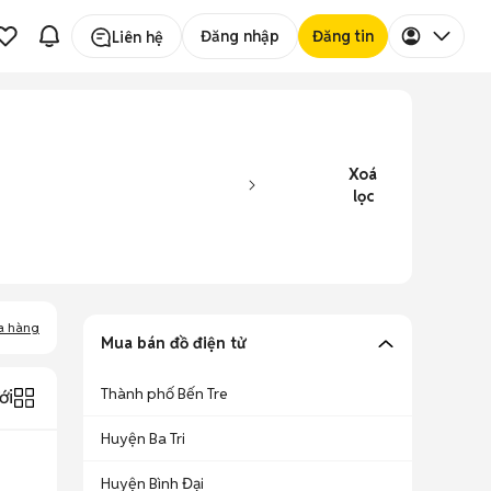
Đăng nhập
Đăng tin
Liên hệ
Xoá
lọc
a hàng
Mua bán đồ điện tử
Thành phố Bến Tre
ới
Huyện Ba Tri
Huyện Bình Đại