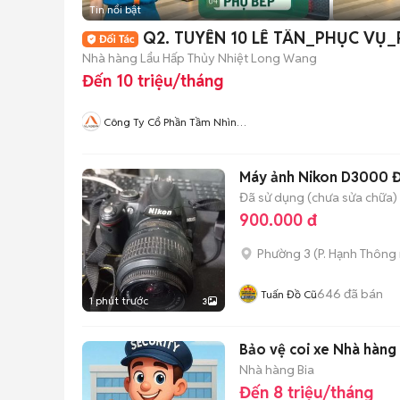
Tin nổi bật
Q2. TUYỂN 10 LỄ TÂN_PHỤC VỤ
Nhà hàng Lẩu Hấp Thủy Nhiệt Long Wang
Đến 10 triệu/tháng
Công Ty Cổ Phần Tầm Nhìn
Quốc Tế Aladdin
Máy ảnh Nikon D3000 
Đã sử dụng (chưa sửa chữa)
900.000 đ
Phường 3
(
P. Hạnh Thông
646
đã bán
Tuấn Đồ Cũ
1 phút trước
3
Bảo vệ coi xe Nhà hàng
Nhà hàng Bia
Đến 8 triệu/tháng