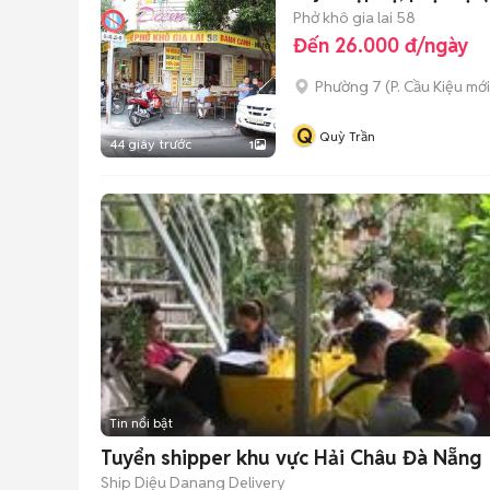
Phở khô gia lai 58
Đến 26.000 đ/ngày
Phường 7
(
P. Cầu Kiệu
mới
Q
Quỳ Trần
44 giây trước
1
Tin nổi bật
Tuyển shipper khu vực Hải Châu Đà Nẵng
Ship Diệu Danang Delivery