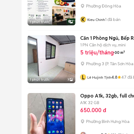
Phường Đông Hòa
K
1
đã bán
Kieu Chinh
1 phút trước
1
Căn 1 Phòng Ngủ, Bếp R
1 PN
Căn hộ dịch vụ, mini
5 triệu/tháng
30 m²
Phường 3
(
P. Tân Sơn Hòa
L
4.8
47
đã 
Lê Huỳnh Tịnh
1 phút trước
7
Oppo A1k, 32gb, full chứ
A1K
32 GB
650.000 đ
Phường Bình Hưng Hòa