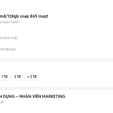
ẹp ram8/128gb snap 865 mượt
òn bảo hành
anh Khê
mới)
314
đã bán
1 TB
2 TB
> 2 TB
N DỤNG – NHÂN VIÊN MARKETING
UP