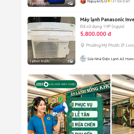
5.0
131
đã bán
Nguyen
1 phút trước
4
Máy lạnh Panasonic Inv
Đã sử dụng
1 HP (ngựa)
5.800.000 đ
Phường Mỹ Phước
(
P. Lo
Sửa Nhà Điện Lạnh AZ Ho
1 phút trước
2