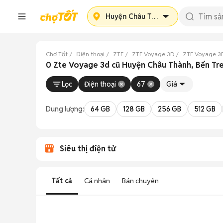
Huyện Châu Thành
Chợ Tốt
Điện thoại
ZTE
ZTE Voyage 3D
ZTE Voyage 3
0 Zte Voyage 3d cũ Huyện Châu Thành, Bến Tr
Lọc
Điện thoại
67
Giá
Dung lượng:
64 GB
128 GB
256 GB
512 GB
Siêu thị điện tử
Tất cả
Cá nhân
Bán chuyên