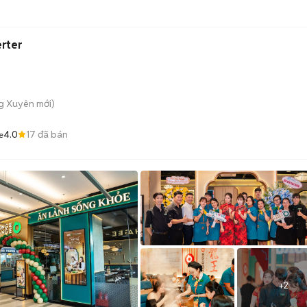
erter
ng Xuyên
mới)
4.0
17
đã bán
me
+
2