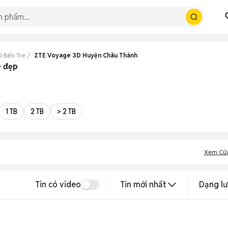
D Bến Tre
ZTE Voyage 3D Huyện Châu Thành
e đẹp
1 TB
2 TB
> 2 TB
Xem Cử
Tin có video
Tin mới nhất
Dạng lư