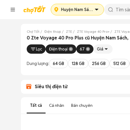
Huyện Nam Sách
Chợ Tốt
Điện thoại
ZTE
ZTE Voyage 40 Pro+
ZTE Voya
0 Zte Voyage 40 Pro Plus cũ Huyện Nam Sách,
Lọc
Điện thoại
67
Giá
Dung lượng:
64 GB
128 GB
256 GB
512 GB
Siêu thị điện tử
Tất cả
Cá nhân
Bán chuyên