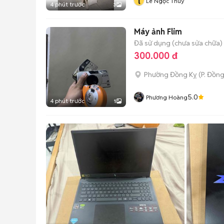
l
Lê Ngọc Thùy
4 phút trước
3
Máy ảnh Flim
Đã sử dụng (chưa sửa chữa)
300.000 đ
Phường Đồng Kỵ
(
P. Đồn
5.0
Phương Hoàng
4 phút trước
1