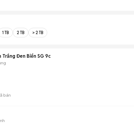
1 TB
2 TB
> 2 TB
 Trắng Đen Biển SG 9c
ụng
ã bán
ành