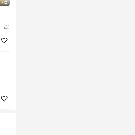
4
ô
mới)