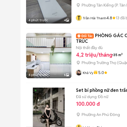
Phường Tân Kiểng
(
P. Tân
T
4.8
13
đã 
Trần Hải Thanh
4 phút trước
4
PHÒNG GÁC CA
TRÚC
Nội thất đầy đủ
4,2 triệu/tháng
35 m²
Phường Trường Thọ (Quận
5.0
Khả Vy
4 phút trước
5
Set bí phồng nữ đen trắ
Đã sử dụng
Đồ nữ
100.000 đ
Phường An Phú Đông