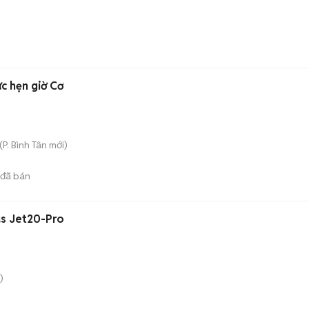
c hẹn giờ Cơ
(
P. Bình Tân
mới)
đã bán
us Jet20-Pro
)