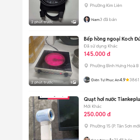
Phường Kim Liên
3
đã bán
Nam
2 phút trước
1
Bếp hồng ngoại Koch Đứ
Đã sử dụng
Khác
145.000 đ
Phường Bình Hưng Hoà B
4.9
3861
Điên Tư Phuc An
2 phút trước
5
Quạt hơi nước Tiankepl
Mới
Khác
250.000 đ
Phường 15
(
P. Tân Sơn
mới
21
đã bán