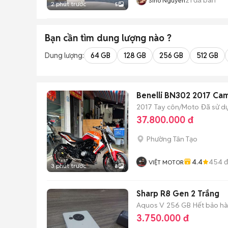
Sino Nguyễn
2 phút trước
5
Bạn cần tìm
dung lượng
nào ?
Dung lượng:
64 GB
128 GB
256 GB
512 GB
Benelli BN302 2017 Cam
2017
Tay côn/Moto
Đã sử d
37.800.000 đ
Phường Tân Tạo
4.4
454
đ
VIỆT MOTOR
3 phút trước
8
Sharp R8 Gen 2 Trắng
Aquos V
256 GB
Hết bảo h
3.750.000 đ