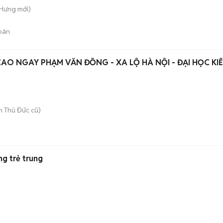
 Hưng
mới)
bán
O NGAY PHẠM VĂN ĐỒNG - XA LỘ HÀ NỘI - ĐẠI HỌC KI
 Thủ Đức cũ)
ng trẻ trung