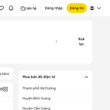
Đăng nhập
Đăng tin
Liên hệ
Xoá
lọc
a hàng
Mua bán đồ điện tử
Thành phố Hải Dương
ới
Huyện Bình Giang
Huyện Cẩm Giàng