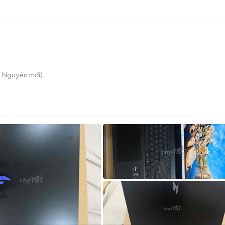
g Nguyên
mới)