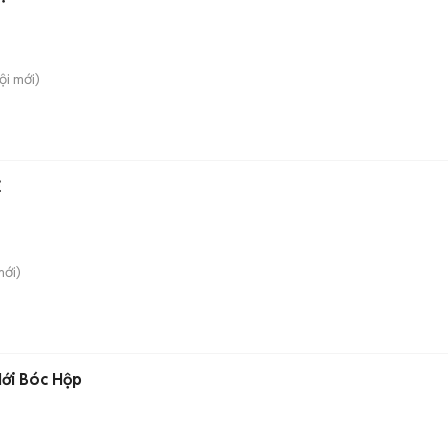
ội
mới)
Ẻ
ới)
ới Bóc Hộp