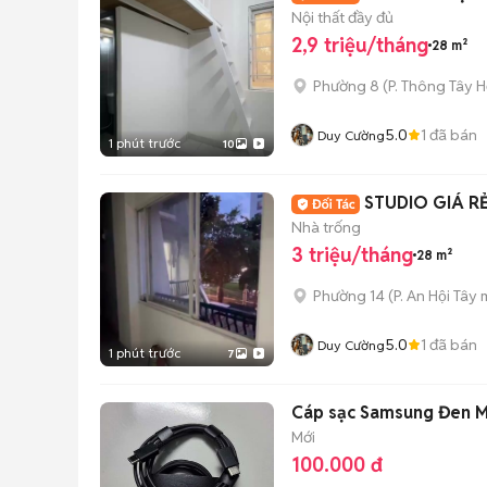
Nội thất đầy đủ
2,9 triệu/tháng
28 m²
Phường 8
(
P. Thông Tây H
5.0
1
đã bán
Duy Cường
1 phút trước
10
STUDIO GIÁ R
Nhà trống
3 triệu/tháng
28 m²
Phường 14
(
P. An Hội Tây
m
5.0
1
đã bán
Duy Cường
1 phút trước
7
Cáp sạc Samsung Đen M
Mới
100.000 đ