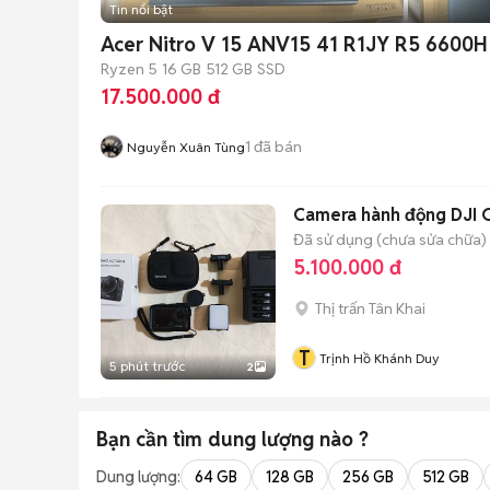
Tin nổi bật
Acer Nitro V 15 ANV15 41 R1JY R5 6600
Ryzen 5
16 GB
512 GB
SSD
17.500.000 đ
1
đã bán
Nguyễn Xuân Tùng
Camera hành động DJI 
Đã sử dụng (chưa sửa chữa)
5.100.000 đ
Thị trấn Tân Khai
T
Trịnh Hồ Khánh Duy
5 phút trước
2
Bạn cần tìm
dung lượng
nào ?
Dung lượng:
64 GB
128 GB
256 GB
512 GB