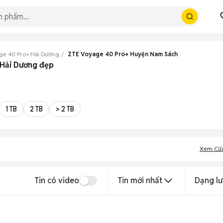
ge 40 Pro+ Hải Dương
ZTE Voyage 40 Pro+ Huyện Nam Sách
 Hải Dương đẹp
1 TB
2 TB
> 2 TB
Xem Cử
Tin có video
Tin mới nhất
Dạng lư