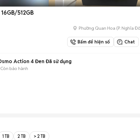
H 16GB/512GB
Phường Quan Hoa
(
P. Nghĩa Đ
Bấm để hiện số
Chat
Osmo Action 4 Đen Đã sử dụng
Còn bảo hành
1 TB
2 TB
> 2 TB