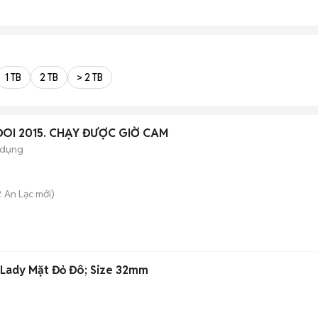
1 TB
2 TB
> 2 TB
ĐOI 2015. CHẠY ĐƯỢC GIỜ CAM
 dụng
. An Lạc
mới)
 Lady Mặt Đỏ Đô; Size 32mm