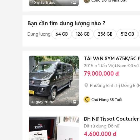
Cộng Đồng Nhà Đất
40 giây trước
4
Bạn cần tìm
dung lượng
nào ?
Dung lượng:
64 GB
128 GB
256 GB
512 GB
TẢI VAN SYM 675K/5C 
2015
< 1 tấn
Việt Nam
Đã sử
79.000.000 đ
Phường Bình Trị Đông B
(
P
C
Chú Hùng 55 Tuổi
41 giây trước
5
ĐH Nữ Tissot Couturier
Đã sử dụng
Đồ nữ
4.600.000 đ