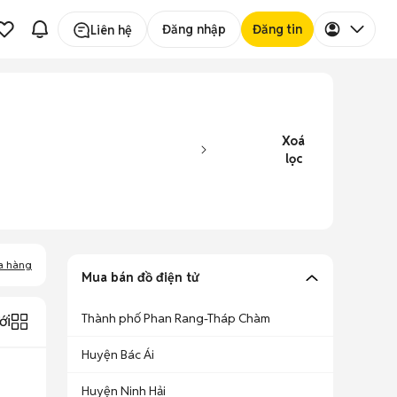
Đăng nhập
Đăng tin
Liên hệ
Xoá
lọc
a hàng
Mua bán đồ điện tử
Thành phố Phan Rang-Tháp Chàm
ới
Huyện Bác Ái
Huyện Ninh Hải