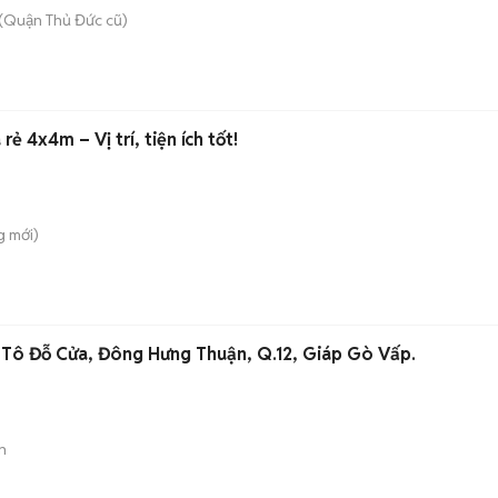
(Quận Thủ Đức cũ)
ẻ 4x4m – Vị trí, tiện ích tốt!
g
mới)
 Tô Đỗ Cửa, Đông Hưng Thuận, Q.12, Giáp Gò Vấp.
n