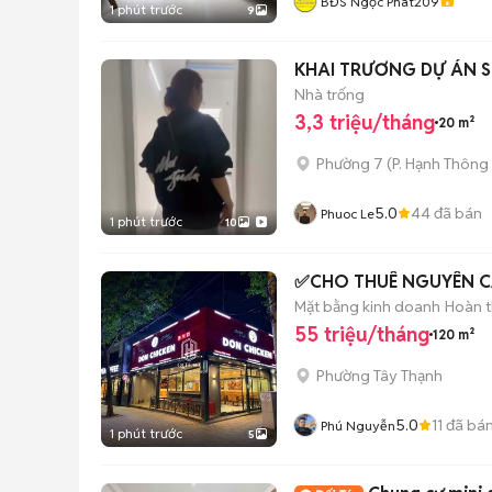
BĐS Ngọc Phát209
1 phút trước
9
KHAI TRƯƠNG DỰ ÁN S
Nhà trống
3,3 triệu/tháng
20 m²
Phường 7
(
P. Hạnh Thông
5.0
44
đã bán
Phuoc Le
1 phút trước
10
✅CHO THUÊ NGUYÊN CĂ
Mặt bằng kinh doanh
Hoàn t
55 triệu/tháng
120 m²
Phường Tây Thạnh
5.0
11
đã bá
Phú Nguyễn
1 phút trước
5