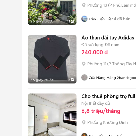
Phường 13
(
P. Phú Lâm
mớ
4
đã bán
Trần Tuấn Hiền
26 giây trước
12
Áo thun dài tay Adidas 
Đã sử dụng
Đồ nam
240.000 đ
Phường 11
(
P. Thông Tây H
Cửa Hàng Hàng 2handsgo
36 giây trước
6
Cho thuê phòng trọ full
Nội thất đầy đủ
6,8 triệu/tháng
Phường Khương Đình