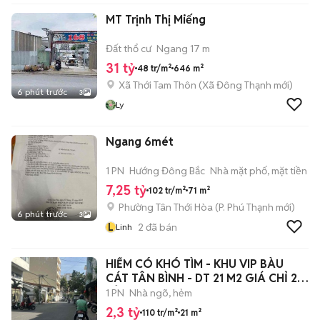
MT Trịnh Thị Miếng
Đất thổ cư
Ngang 17 m
31 tỷ
48 tr/m²
646 m²
Xã Thới Tam Thôn
(
Xã Đông Thạnh
mới)
6 phút trước
3
Ly
Ngang 6mét
1 PN
Hướng Đông Bắc
Nhà mặt phố, mặt tiền
7,25 tỷ
102 tr/m²
71 m²
Phường Tân Thới Hòa
(
P. Phú Thạnh
mới)
6 phút trước
3
L
2
đã bán
Linh
HIẾM CÓ KHÓ TÌM - KHU VIP BÀU
CÁT TÂN BÌNH - DT 21 M2 GIÁ CHỈ 2,3
TỶ
1 PN
Nhà ngõ, hẻm
2,3 tỷ
110 tr/m²
21 m²