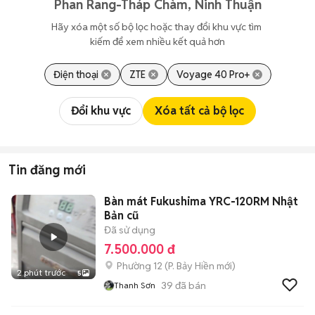
Phan Rang-Tháp Chàm, Ninh Thuận
Hãy xóa một số bộ lọc hoặc thay đổi khu vực tìm 
kiếm để xem nhiều kết quả hơn
Điện thoại
ZTE
Voyage 40 Pro+
Đổi khu vực
Xóa tất cả bộ lọc
Tin đăng mới
Bàn mát Fukushima YRC-120RM Nhật
Bản cũ
Đã sử dụng
7.500.000 đ
Phường 12
(
P. Bảy Hiền
mới)
2 phút trước
5
39
đã bán
Thanh Sơn