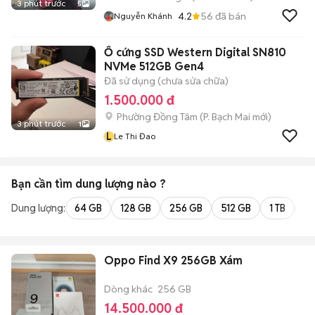
3 phút trước
5
4.2
56
đã bán
Nguyễn Khánh
Ổ cứng SSD Western Digital SN810
NVMe 512GB Gen4
Đã sử dụng (chưa sửa chữa)
1.500.000 đ
Phường Đồng Tâm
(
P. Bạch Mai
mới)
3 phút trước
1
L
Le Thi Đao
Bạn cần tìm
dung lượng
nào ?
Dung lượng:
64 GB
128 GB
256 GB
512 GB
1 TB
2 
Oppo Find X9 256GB Xám
Dòng khác
256 GB
14.500.000 đ