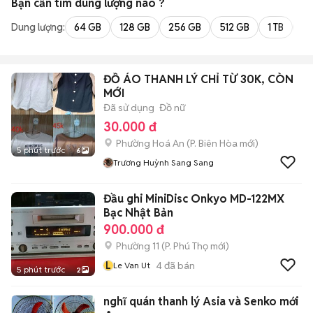
Bạn cần tìm
dung lượng
nào ?
Dung lượng:
64 GB
128 GB
256 GB
512 GB
1 TB
2 
ĐỒ ÁO THANH LÝ CHỈ TỪ 30K, CÒN
MỚI
Đã sử dụng
Đồ nữ
30.000 đ
Phường Hoá An
(
P. Biên Hòa
mới)
5 phút trước
6
Trương Huỳnh Sang Sang
Đầu ghi MiniDisc Onkyo MD-122MX
Bạc Nhật Bản
900.000 đ
Phường 11
(
P. Phú Thọ
mới)
L
4
đã bán
Le Van Ut
5 phút trước
2
nghĩ quán thanh lý Asia và Senko mới