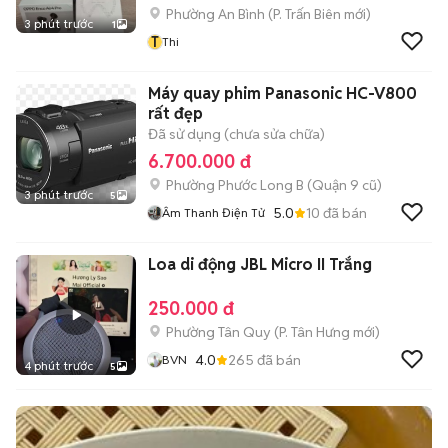
Phường An Bình
(
P. Trấn Biên
mới)
3 phút trước
1
T
Thi
Máy quay phim Panasonic HC-V800
rất đẹp
Đã sử dụng (chưa sửa chữa)
6.700.000 đ
Phường Phước Long B (Quận 9 cũ)
3 phút trước
5
5.0
10
đã bán
Âm Thanh Điện Tử
Loa di động JBL Micro II Trắng
250.000 đ
Phường Tân Quy
(
P. Tân Hưng
mới)
4.0
265
đã bán
BVN
4 phút trước
5