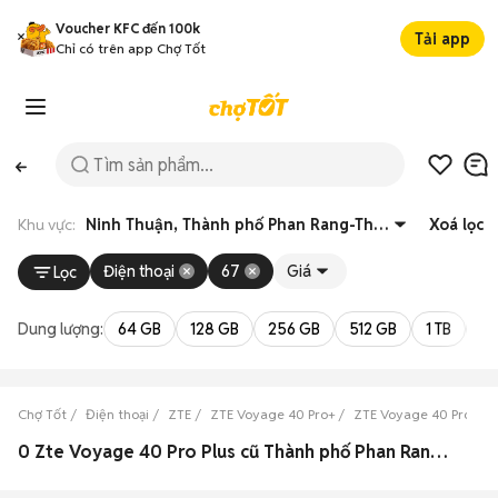
Voucher KFC đến 100k
Tải app
Chỉ có trên app Chợ Tốt
Khu vực:
Ninh Thuận, Thành phố Phan Rang-Tháp Chàm
Xoá lọc
Điện thoại
67
Giá
Lọc
Dung lượng:
64 GB
128 GB
256 GB
512 GB
1 TB
2 
Chợ Tốt
Điện thoại
ZTE
ZTE Voyage 40 Pro+
ZTE Voyage 40 Pro+ Ni
0 Zte Voyage 40 Pro Plus cũ Thành phố Phan Rang-Tháp Chàm, Ninh Thuận đẹp