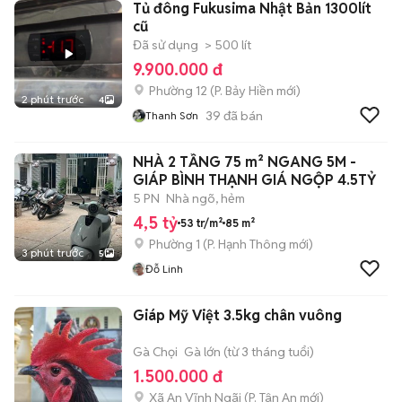
Tủ đông Fukusima Nhật Bản 1300lít
cũ
Đã sử dụng
> 500 lít
9.900.000 đ
Phường 12
(
P. Bảy Hiền
mới)
2 phút trước
4
39
đã bán
Thanh Sơn
NHÀ 2 TẦNG 75 m² NGANG 5M -
GIÁP BÌNH THẠNH GIÁ NGỘP 4.5TỶ
5 PN
Nhà ngõ, hẻm
4,5 tỷ
53 tr/m²
85 m²
Phường 1
(
P. Hạnh Thông
mới)
3 phút trước
5
Đỗ Linh
Giáp Mỹ Việt 3.5kg chân vuông
Gà Chọi
Gà lớn (từ 3 tháng tuổi)
1.500.000 đ
Xã An Vĩnh Ngãi
(
P. Tân An
mới)