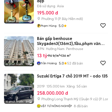
đẹp
Đã sử dụng
Asia
195.000 đ
Phường 11
(
P. Bảy Hiền
mới)
5 phút trước
1
P
5.0
Phạm Hùng
Bán gấp benhouse
Skygaden3(136m2),1lầu,phạm văn
nghị,tân phú,Q7
3 PN
Hướng Nam
Penthouse
13 tỷ
96 tr/m²
136 m²
5.0
52
đã bán
Trần Hoàng
6 phút trước
12
Suzuki Ertiga 7 chỗ 2019 MT - odo 135
2019
135.000 km
Xăng
Số sàn
258.000.000 đ
Phường Long Thạnh Mỹ (Quận 9 cũ)
(
P. Long
6 phút trước
20
8
đã bán
VẬT TƯ NÔNG NGHIỆP