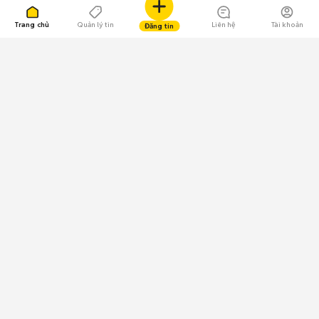
Trang chủ
Quản lý tin
Liên hệ
Tài khoản
Đăng tin
109.000 Bình chọn
Tải ứng dụng Chợ Tốt
Về Chợ Tốt
Quy chế sàn
Chính sách bảo mật
Giải quyết tranh chấp
CÔNG TY TNHH CHỢ TỐT - Người đại diện theo pháp luật:
Nguyễn Trọng Tấn; GPDKKD: 0312120782 do Sở KH & ĐT TP.HCM cấp ngày
11/01/2013;
GPMXH: 185/GP-BTTTT do Bộ Thông tin và Truyền thông
cấp ngày 09/07/2024 - Chịu trách nhiệm
nội dung: Trần Hoàng Ly.
Chính sách sử dụng
Địa chỉ: Tầng 18, Toà nhà UOA, Số 6 đường Tân Trào, Phường Tân Mỹ,