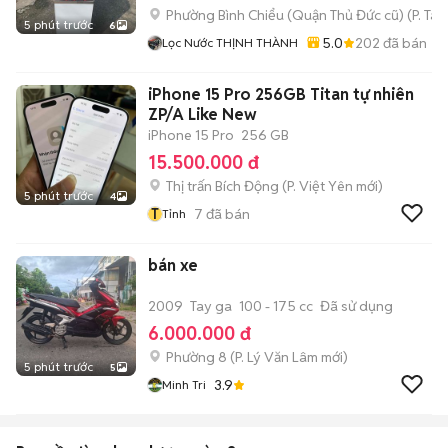
Phường Bình Chiểu (Quận Thủ Đức cũ)
(
P. Ta
5 phút trước
6
5.0
202
đã bán
Lọc Nước THỊNH THÀNH
iPhone 15 Pro 256GB Titan tự nhiên
ZP/A Like New
iPhone 15 Pro
256 GB
15.500.000 đ
Thị trấn Bích Động
(
P. Việt Yên
mới)
5 phút trước
4
T
7
đã bán
Tỉnh
bán xe
2009
Tay ga
100 - 175 cc
Đã sử dụng
6.000.000 đ
Phường 8
(
P. Lý Văn Lâm
mới)
5 phút trước
5
3.9
Minh Tri