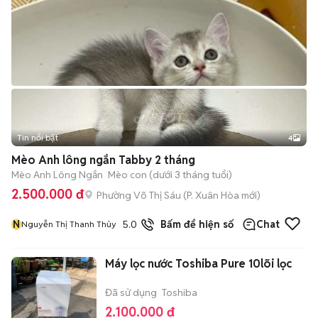
Tin nổi bật
4
Mèo Anh lông ngắn Tabby 2 tháng
Mèo Anh Lông Ngắn
Mèo con (dưới 3 tháng tuổi)
2.500.000 đ
Phường Võ Thị Sáu
(
P. Xuân Hòa
mới)
N
5.0
19
đã bán
Bấm để hiện số
Chat
Nguyễn Thị Thanh Thủy
Máy lọc nước Toshiba Pure 10lõi lọc
Đã sử dụng
Toshiba
2.100.000 đ