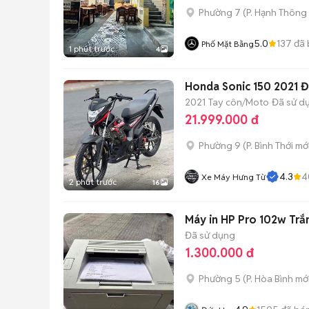
Phường 7
(
P. Hạnh Thông
5.0
137
đã 
Phố Mặt Bằng
1 phút trước
4
Honda Sonic 150 2021 
2021
Tay côn/Moto
Đã sử d
21.999.000 đ
Phường 9
(
P. Bình Thới
mới
4.3
4
Xe Máy Hưng Từ
2 phút trước
16
Máy in HP Pro 102w Trắn
Đã sử dụng
1.300.000 đ
Phường 5
(
P. Hòa Bình
mới