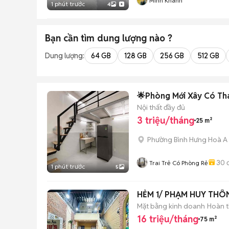
Minh Khánh
1 phút trước
4
Bạn cần tìm
dung lượng
nào ?
Dung lượng:
64 GB
128 GB
256 GB
512 GB
🌟Phòng Mới Xây Có Th
Nội thất đầy đủ
3 triệu/tháng
25 m²
Phường Bình Hưng Hoà A
30
đ
Trai Trẻ Có Phòng Rẻ
1 phút trước
5
HẺM 1/ PHẠM HUY THÔ
Mặt bằng kinh doanh
Hoàn t
16 triệu/tháng
75 m²