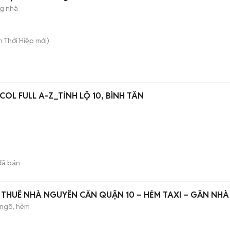
ng nhà
ân Thới Hiệp
mới)
OL FULL A-Z_TỈNH LỘ 10, BÌNH TÂN
ã bán
 THUÊ NHÀ NGUYÊN CĂN QUẬN 10 – HẺM TAXI – GẦN NHÀ
ngõ, hẻm