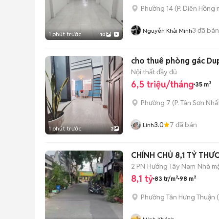
Phường 14
(
P. Diên Hồng
m
3
đã bán
Nguyễn Khải Minh
1 phút trước
10
cho thuê phòng gác Dupl
Nội thất đầy đủ
6,5 triệu/tháng
35 m²
Phường 7
(
P. Tân Sơn Nhấ
3.0
7
đã bán
Linh
1 phút trước
3
CHÍNH CHỦ 8
2 PN
Hướng Tây Nam
Nhà mặ
8,1 tỷ
83 tr/m²
98 m²
Phường Tân Hưng Thuận
(