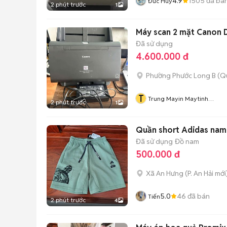
4.9
1505
đã bá
Đức Huy
2 phút trước
1
Máy scan 2 mặt Canon
Đã sử dụng
4.600.000 đ
Phường Phước Long B (Q
T
Trung Mayin Maytinh
2 phút trước
1
Camera
Quần short Adidas nam 
Đã sử dụng
Đồ nam
500.000 đ
Xã An Hưng
(
P. An Hải
mới
5.0
46
đã bán
Tiến
2 phút trước
4