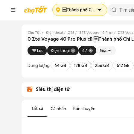
Thành phố Chí Linh
Chợ Tốt
Điện thoại
ZTE
ZTE Voyage 40 Pro+
ZTE Voya
0 Zte Voyage 40 Pro Plus cũ Thành phố Chí L
Lọc
Điện thoại
67
Giá
Dung lượng:
64 GB
128 GB
256 GB
512 GB
Siêu thị điện tử
Tất cả
Cá nhân
Bán chuyên