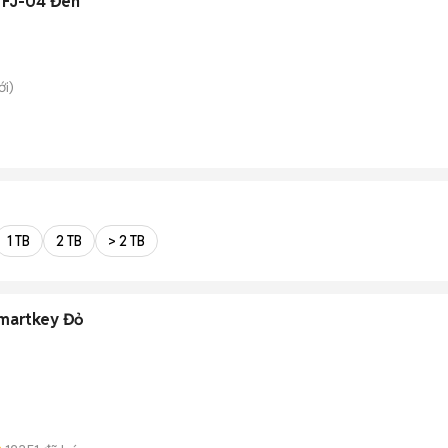
 FJ-04 Đen
i)
1 TB
2 TB
> 2 TB
Smartkey Đỏ