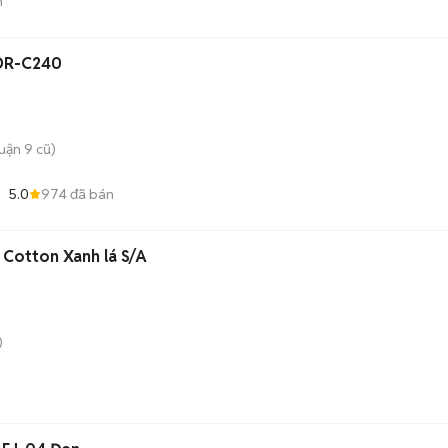
n
 DR-C240
uận 9 cũ)
5.0
974
đã bán
Cotton Xanh lá S/A
)