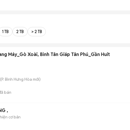
1 TB
2 TB
> 2 TB
ang Máy_Gò Xoài, Bình Tân Giáp Tân Phú_Gần Huit
(
P. Bình Hưng Hòa
mới)
ã bán
NG ,
hiện cơ bản