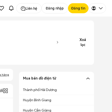
Đăng nhập
Đăng tin
Liên hệ
Xoá
lọc
a hàng
Mua bán đồ điện tử
Thành phố Hải Dương
ới
Huyện Bình Giang
Huyện Cẩm Giàng