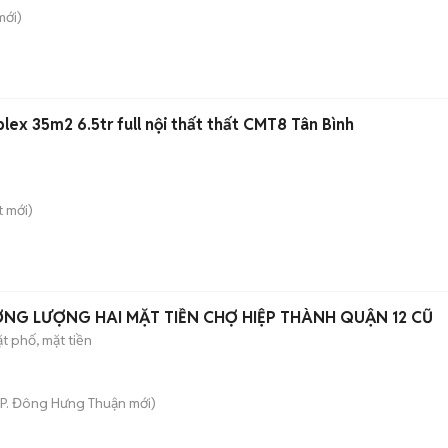
ới)
ex 35m2 6.5tr full nội thất thất CMT8 Tân Bình
t
mới)
,1 TỶ THƯƠNG LƯỢNG HAI MẶT TIỀN CHỢ HIỆP THÀNH QUẬN 12 CŨ
t phố, mặt tiền
P. Đông Hưng Thuận
mới)