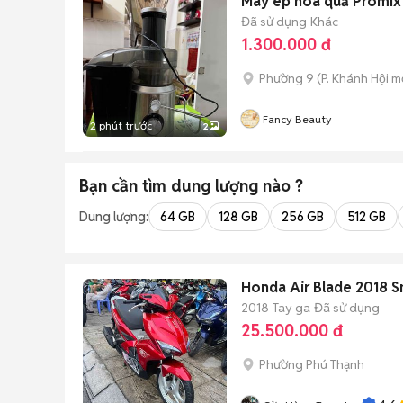
Máy ép hoa quả Promix
Đã sử dụng
Khác
1.300.000 đ
Phường 9
(
P. Khánh Hội
mớ
Fancy Beauty
2 phút trước
2
Bạn cần tìm
dung lượng
nào ?
Dung lượng:
64 GB
128 GB
256 GB
512 GB
Honda Air Blade 2018 
2018
Tay ga
Đã sử dụng
25.500.000 đ
Phường Phú Thạnh