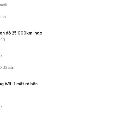
mới)
bán
Đen đỏ 25.000km Indo
ụng
)
0
đã bán
g Wifi 1 mặt rẻ bền
)