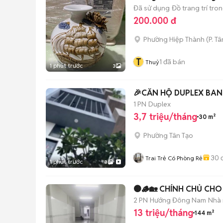
Đã sử dụng
Đồ trang trí tro
200.000 đ
Phường Hiệp Thành
(
P. T
T
1
đã bán
Thuỷ
1 phút trước
3
🎉CĂN HỘ DUPLEX BANC
1 PN
Duplex
3,7 triệu/tháng
30 m²
Phường Tân Tạo
30
đ
Trai Trẻ Có Phòng Rẻ
1 phút trước
8
🟤🪵🏡 CHÍNH CHỦ CHO
2 PN
Hướng Đông Nam
Nhà 
13 triệu/tháng
144 m²