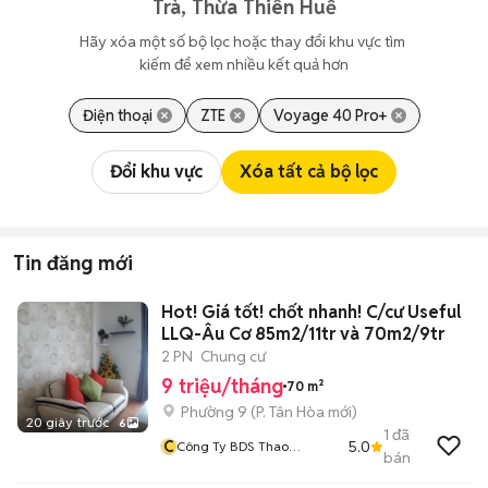
Trà, Thừa Thiên Huế
Hãy xóa một số bộ lọc hoặc thay đổi khu vực tìm 
kiếm để xem nhiều kết quả hơn
Điện thoại
ZTE
Voyage 40 Pro+
Đổi khu vực
Xóa tất cả bộ lọc
Tin đăng mới
Hot! Giá tốt! chốt nhanh! C/cư Useful
LLQ-Âu Cơ 85m2/11tr và 70m2/9tr
2 PN
Chung cư
9 triệu/tháng
70 m²
Phường 9
(
P. Tân Hòa
mới)
20 giây trước
6
1
đã
C
5.0
Công Ty BDS Thao
bán
Nguyen Xanh