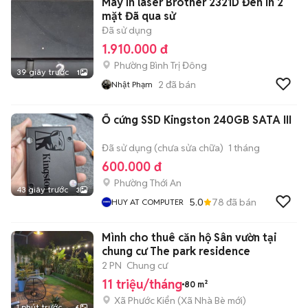
Máy in laser Brother 2321D Đen In 2
mặt Đã qua sử
Đã sử dụng
1.910.000 đ
Phường Bình Trị Đông
39 giây trước
1
2
đã bán
Nhật Phạm
Ổ cứng SSD Kingston 240GB SATA III
Đã sử dụng (chưa sửa chữa)
1 tháng
600.000 đ
Phường Thới An
43 giây trước
3
5.0
78
đã bán
HUY AT COMPUTER
Mình cho thuê căn hộ Sân vườn tại
chung cư The park residence
2 PN
Chung cư
11 triệu/tháng
80 m²
Xã Phước Kiển
(
Xã Nhà Bè
mới)
1 phút trước
6