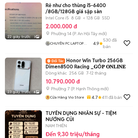
Rẻ như cho thùng i5-6400
/8GB/128GB giá sập sàn
Intel Core i5
8 GB
< 128 GB
SSD
2.000.000 đ
Phường 14
(
P. An Hội Tây
mới)
22 giây trước
3
530
đã
4.9
CHUYÊN PC LAPTOP
bán
GIÁ RẺ
Honor Win Turbo 256GB
Dimen8500 Racing _𝐆Ó𝐏 𝐎𝐍𝐋𝐈𝐍𝐄
Dòng khác
256 GB
7-12 tháng
10.790.000 đ
Phường 7
(
P. Hạnh Thông
mới)
23 giây trước
6
4.7
411
đã bán
Cửa Hàng Vio Store
TUYỂN DỤNG NHÂN SỰ - TIỆM
NƯỚNG CỦI
NAM THIÊN
Đến 9,30 triệu/tháng