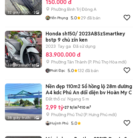
150.000 đ
Phường Bình Trị Đông A
32 giây trước
2
5.0
29
đã bán
Yến Phụng
Honda sh150/ 2023ABSzSmartkey
bstp 9 chủ zin ken
2023
Tay ga
Đã sử dụng
83.900.000 đ
Phường Tân Thành
(
P. Phú Thọ Hòa
mới)
33 giây trước
20
5.0
132
đã bán
Phát Đạc
Nền đẹp 110m2 Sổ hồng lộ 28m đường
A4 kdc Phú An đối diện bv Hoàn My C
Đất thổ cư
Ngang 5 m
2,99 tỷ
27 tr/m²
110 m²
Phường Phú Thứ
(
P. Hưng Phú
mới)
38 giây trước
3
5.0
Huỳnh Phú