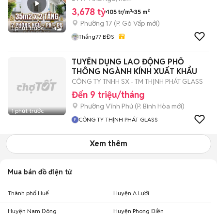
3,678 tỷ
105 tr/m²
35 m²
Phường 17
(
P. Gò Vấp
mới)
1 phút trước
4
Thắng77 BĐS
TUYỂN DỤNG LAO ĐỘNG PHỔ
THÔNG NGÀNH KÍNH XUẤT KHẨU
CÔNG TY TNHH SX - TM THỊNH PHÁT GLASS
Đến 9 triệu/tháng
Phường Vĩnh Phú
(
P. Bình Hòa
mới)
1 phút trước
CÔNG TY THỊNH PHÁT GLASS
Xem thêm
Mua bán đồ điện tử
Thành phố Huế
Huyện A Lưới
Huyện Nam Đông
Huyện Phong Điền