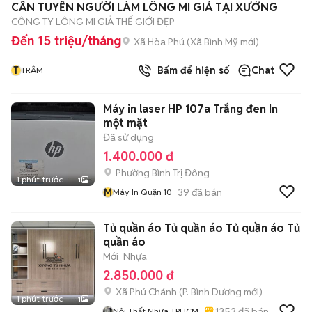
CẦN TUYỂN NGƯỜI LÀM LÔNG MI GIẢ TẠI XƯỞNG
CÔNG TY LÔNG MI GIẢ THẾ GIỚI ĐẸP
Đến 15 triệu/tháng
Xã Hòa Phú
(
Xã Bình Mỹ
mới)
T
Bấm để hiện số
Chat
TRÂM
Máy in laser HP 107a Trắng đen In
một mặt
Đã sử dụng
1.400.000 đ
Phường Bình Trị Đông
1 phút trước
1
M
39
đã bán
Máy In Quận 10
Tủ quần áo Tủ quần áo Tủ quần áo Tủ
quần áo
Mới
Nhựa
2.850.000 đ
Xã Phú Chánh
(
P. Bình Dương
mới)
1 phút trước
1
1353
đã bán
Nội Thất Nhựa TPHCM