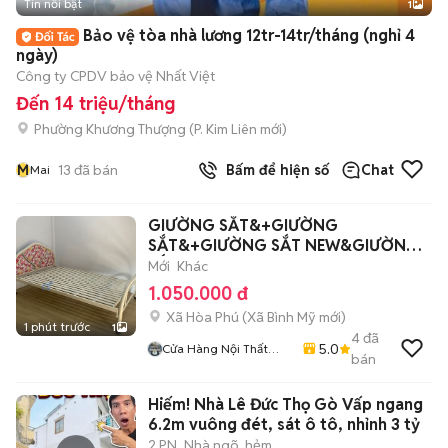
Tin nổi bật
1
Bảo vệ tòa nhà lương 12tr-14tr/tháng (nghỉ 4
ngày)
Công ty CPDV bảo vệ Nhất Việt
Đến 14 triệu/tháng
Phường Khương Thượng
(
P. Kim Liên
mới)
M
13
đã bán
Bấm để hiện số
Chat
Mai
GIƯỜNG SẮT&+GIƯỜNG
SẮT&+GIƯỜNG SẮT NEW&GIƯỜNG
SẮT&
Mới
Khác
1.050.000 đ
Xã Hòa Phú
(
Xã Bình Mỹ
mới)
1 phút trước
1
4
đã
5.0
Cửa Hàng Nội Thất
bán
Lâm Gia
Hiếm! Nhà Lê Đức Thọ Gò Vấp ngang
6.2m vuông đét, sát ô tô, nhỉnh 3 tỷ
2 PN
Nhà ngõ, hẻm