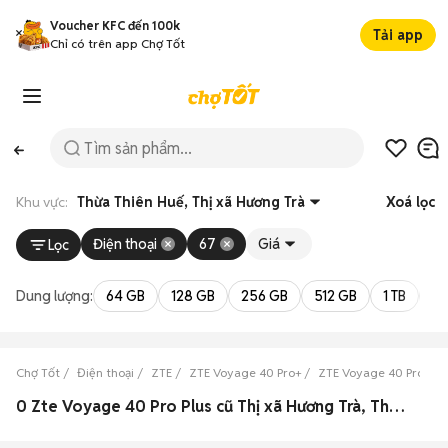
Voucher KFC đến 100k
Tải app
Chỉ có trên app Chợ Tốt
Khu vực:
Thừa Thiên Huế, Thị xã Hương Trà
Xoá lọc
Điện thoại
67
Giá
Lọc
Dung lượng:
64 GB
128 GB
256 GB
512 GB
1 TB
2 
Chợ Tốt
Điện thoại
ZTE
ZTE Voyage 40 Pro+
ZTE Voyage 40 Pro+ Th
0 Zte Voyage 40 Pro Plus cũ Thị xã Hương Trà, Thừa Thiên Huế đẹp