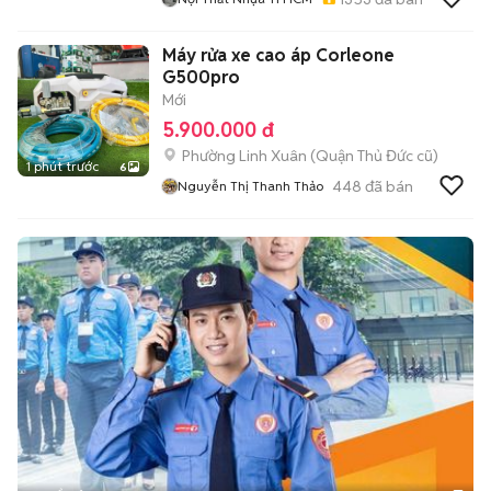
Máy rửa xe cao áp Corleone
G500pro
Mới
5.900.000 đ
Phường Linh Xuân (Quận Thủ Đức cũ)
1 phút trước
6
448
đã bán
Nguyễn Thị Thanh Thảo