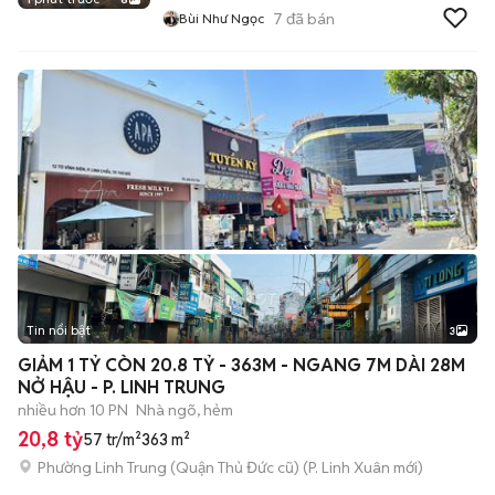
7
đã bán
Bùi Như Ngọc
Tin nổi bật
3
GIẢM 1 TỶ CÒN 20.8 TỶ - 363M - NGANG 7M DÀI 28M
NỞ HẬU - P. LINH TRUNG
nhiều hơn 10 PN
Nhà ngõ, hẻm
20,8 tỷ
57 tr/m²
363 m²
Phường Linh Trung (Quận Thủ Đức cũ)
(
P. Linh Xuân
mới)