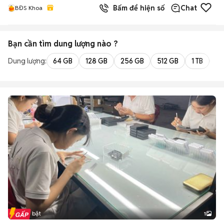
Bấm để hiện số
Chat
BĐS Khoa
Bạn cần tìm
dung lượng
nào ?
Dung lượng:
64 GB
128 GB
256 GB
512 GB
1 TB
2 
Tin nổi bật
1