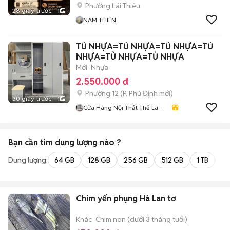
Phường Lái Thiêu
28 giây trước
1
NAM THIÊN
TỦ NHỰA=TỦ NHỰA=TỦ NHỰA=TỦ
NHỰA=TỦ NHỰA=TỦ NHỰA
Mới
Nhựa
2.550.000 đ
Phường 12
(
P. Phú Định
mới)
30 giây trước
1
Cửa Hàng Nội Thất Thế Lâm
98
Bạn cần tìm
dung lượng
nào ?
Dung lượng:
64 GB
128 GB
256 GB
512 GB
1 TB
2 
Chim yến phụng Hà Lan tơ
Khác
Chim non (dưới 3 tháng tuổi)