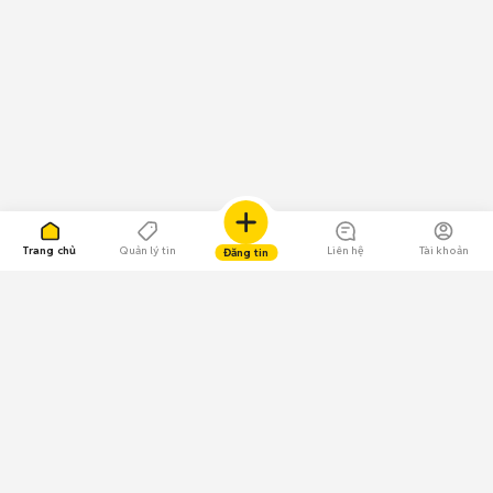
Trang chủ
Quản lý tin
Liên hệ
Tài khoản
Đăng tin
109.000 Bình chọn
Tải ứng dụng Chợ Tốt