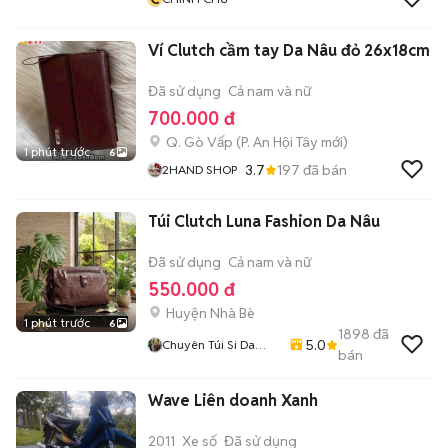
Ví Clutch cầm tay Da Nâu đỏ 26x18cm
Đã sử dụng
Cả nam và nữ
700.000 đ
Q. Gò Vấp
(
P. An Hội Tây
mới)
1 phút trước
6
3.7
197
đã bán
2HAND SHOP
Túi Clutch Luna Fashion Da Nâu
Đã sử dụng
Cả nam và nữ
550.000 đ
Huyện Nhà Bè
1 phút trước
6
1898
đã
5.0
Chuyên Túi Si Da
bán
Thật Thời Trang Nam
Nữ
Wave Liên doanh Xanh
2011
Xe số
Đã sử dụng