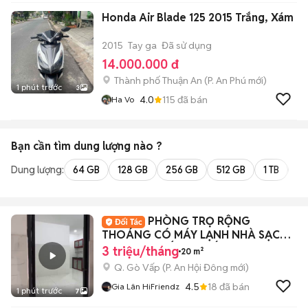
Honda Air Blade 125 2015 Trắng, Xám
2015
Tay ga
Đã sử dụng
14.000.000 đ
Thành phố Thuận An
(
P. An Phú
mới)
1 phút trước
3
4.0
115
đã bán
Ha Vo
Bạn cần tìm
dung lượng
nào ?
Dung lượng:
64 GB
128 GB
256 GB
512 GB
1 TB
2 
PHÒNG TRỌ RỘNG
THOÁNG CÓ MÁY LẠNH NHÀ SẠCH
SẼ NGAY THỐNG NHẤT
3 triệu/tháng
20 m²
Q. Gò Vấp
(
P. An Hội Đông
mới)
4.5
18
đã bán
Gia Lân HiFriendz
1 phút trước
7