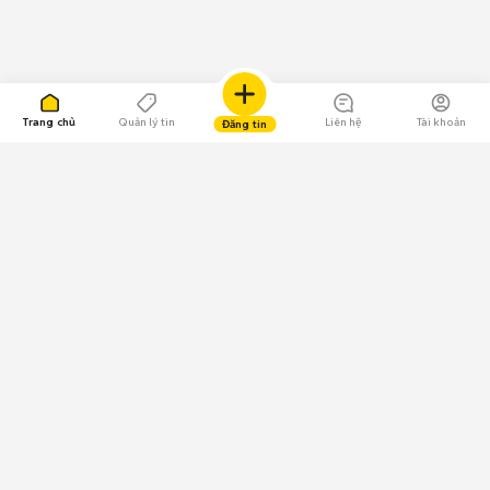
Trang chủ
Quản lý tin
Liên hệ
Tài khoản
Đăng tin
109.000 Bình chọn
Tải ứng dụng Chợ Tốt
Về Chợ Tốt
Quy chế sàn
Chính sách bảo mật
Giải quyết tranh chấp
CÔNG TY TNHH CHỢ TỐT - Người đại diện theo pháp luật:
Nguyễn Trọng Tấn; GPDKKD: 0312120782 do Sở KH & ĐT TP.HCM cấp ngày
11/01/2013;