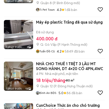
1 phút trước
3
Quận 8
(
P. Bình Đông
mới)
4.3
1
đã bán
Ti Pet Town
Máy ép plastic Trắng đã qua sử dụng
Đã sử dụng
400.000 đ
Q. Gò Vấp
(
P. Hạnh Thông
mới)
1 phút trước
3
4.2
5849
đã bán
Tuấn Đồ Cũ
NHÀ CHO THUÊ 1 TRỆT 3 LẦU MT
SONG HÀNH, DT 4×20 CÓ 4PN,4WC
4 PN
Nhà mặt phố, mặt tiền
18 triệu/tháng
80 m²
Quận 12
(
P. Đông Hưng Thuận
mới)
1 phút trước
12
5.0
86
đã bán
Bình An BĐS
CunChoice Thức ăn cho chó trưởng