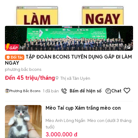
Tin nổi bật
5
TẬP ĐOÀN BCONS TUYỂN DỤNG GẤP ĐI LÀM
NGAY
phương bắc bcons
Đến 45 triệu/tháng
Thị xã Tân Uyên
1
đã bán
Bấm để hiện số
Chat
Phương Bắc Bcons
Mèo Tai cụp Xám trắng mèo con
Mèo Anh Lông Ngắn
Mèo con (dưới 3 tháng
tuổi)
3.000.000 đ