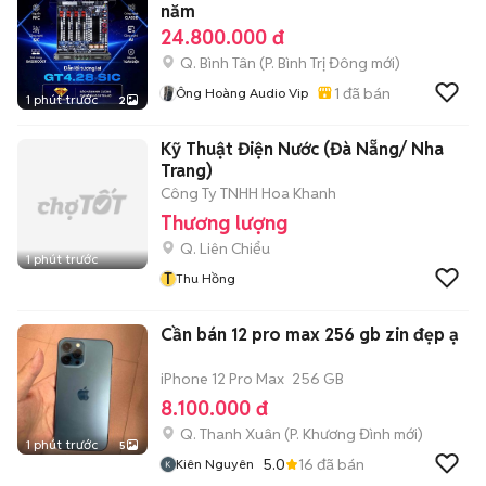
năm
24.800.000 đ
Q. Bình Tân
(
P. Bình Trị Đông
mới)
1
đã bán
Ông Hoàng Audio Vip
1 phút trước
2
Kỹ Thuật Điện Nước (Đà Nẵng/ Nha
Trang)
Công Ty TNHH Hoa Khanh
Thương lượng
Q. Liên Chiểu
1 phút trước
T
Thu Hồng
Cần bán 12 pro max 256 gb zin đẹp ạ
iPhone 12 Pro Max
256 GB
8.100.000 đ
Q. Thanh Xuân
(
P. Khương Đình
mới)
1 phút trước
5
5.0
16
đã bán
Kiên Nguyên