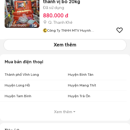
thành vị bò 20kg
Đã sử dụng
880.000 đ
Q. Thanh Khê
1 phút trước
2
C
Công Ty TNHH MTV Huynh
Đệ Phát
Xem thêm
Mua bán điện thoại
Thành phố Vĩnh Long
Huyện Bình Tân
Huyện Long Hồ
Huyện Mang Thít
Huyện Tam Bình
Huyện Trà Ôn
Xem thêm