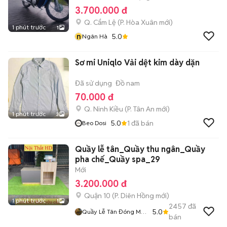
3.700.000 đ
Q. Cẩm Lệ
(
P. Hòa Xuân
mới)
1 phút trước
1
n
5.0
Ngân Hà
Sơ mi Uniqlo Vải dệt kim dày dặn
Đã sử dụng
Đồ nam
70.000 đ
Q. Ninh Kiều
(
P. Tân An
mới)
1 phút trước
3
5.0
1
đã bán
Beo Dosi
Quầy lễ tân_Quầy thu ngân_Quầy
pha chế_Quầy spa_29
Mới
3.200.000 đ
Quận 10
(
P. Diên Hồng
mới)
1 phút trước
1
2457
đã
5.0
Quầy Lễ Tân Đóng Mới
bán
O9O253I225