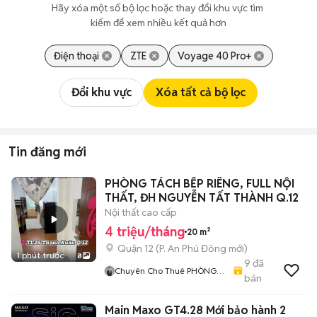
Hãy xóa một số bộ lọc hoặc thay đổi khu vực tìm 
kiếm để xem nhiều kết quả hơn
Điện thoại
ZTE
Voyage 40 Pro+
Đổi khu vực
Xóa tất cả bộ lọc
Tin đăng mới
PHÒNG TÁCH BẾP RIÊNG, FULL NỘI
THẤT, ĐH NGUYỄN TẤT THÀNH Q.12
Nội thất cao cấp
4 triệu/tháng
20 m²
Quận 12
(
P. An Phú Đông
mới)
1 phút trước
8
9
đã
Chuyên Cho Thuê PHÒNG
bán
TRỌ & KTX & SLEEPBOX
Main Maxo GT4.28 Mới bảo hành 2