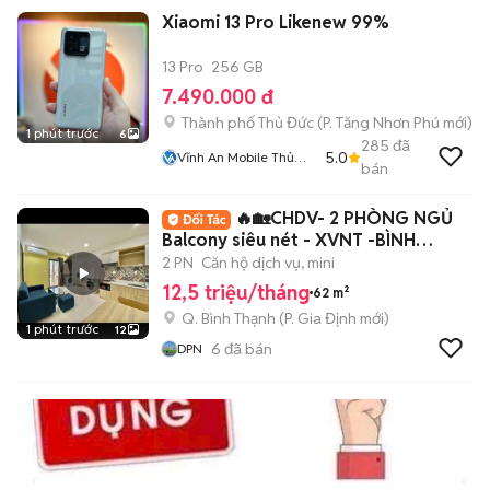
Xiaomi 13 Pro Likenew 99%
13 Pro
256 GB
7.490.000 đ
Thành phố Thủ Đức
(
P. Tăng Nhơn Phú
mới)
1 phút trước
6
285
đã
5.0
Vĩnh An Mobile Thủ
bán
Đức
🔥🏡CHDV- 2 PHÒNG NGỦ
Balcony siêu nét - XVNT -BÌNH
THẠNH
2 PN
Căn hộ dịch vụ, mini
12,5 triệu/tháng
62 m²
Q. Bình Thạnh
(
P. Gia Định
mới)
1 phút trước
12
6
đã bán
DPN