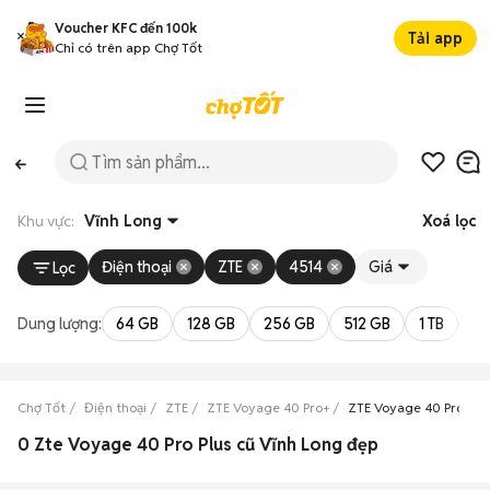
Voucher KFC đến 100k
Tải app
Chỉ có trên app Chợ Tốt
Khu vực:
Vĩnh Long
Xoá lọc
Điện thoại
ZTE
4514
Giá
Lọc
Dung lượng:
64 GB
128 GB
256 GB
512 GB
1 TB
2 
Chợ Tốt
Điện thoại
ZTE
ZTE Voyage 40 Pro+
ZTE Voyage 40 Pro+ Vĩ
0 Zte Voyage 40 Pro Plus cũ Vĩnh Long đẹp