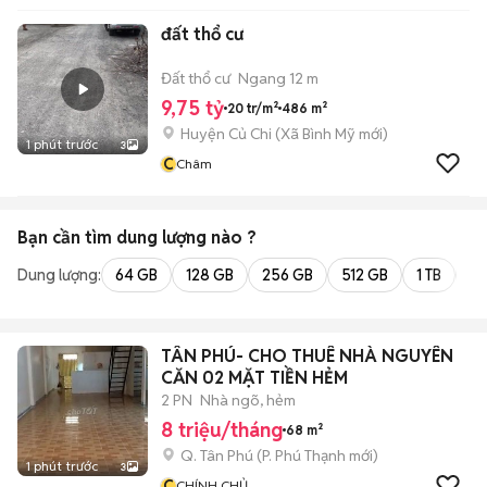
đất thổ cư
Đất thổ cư
Ngang 12 m
9,75 tỷ
20 tr/m²
486 m²
Huyện Củ Chi
(
Xã Bình Mỹ
mới)
1 phút trước
3
C
Châm
Bạn cần tìm
dung lượng
nào ?
Dung lượng:
64 GB
128 GB
256 GB
512 GB
1 TB
2 
TÂN PHÚ- CHO THUÊ NHÀ NGUYÊN
CĂN 02 MẶT TIỀN HẺM
2 PN
Nhà ngõ, hẻm
8 triệu/tháng
68 m²
Q. Tân Phú
(
P. Phú Thạnh
mới)
1 phút trước
3
C
CHÍNH CHỦ