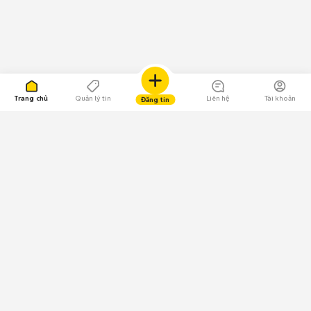
Trang chủ
Quản lý tin
Liên hệ
Tài khoản
Đăng tin
109.000 Bình chọn
Tải ứng dụng Chợ Tốt
Về Chợ Tốt
Quy chế sàn
Chính sách bảo mật
Giải quyết tranh chấp
CÔNG TY TNHH CHỢ TỐT - Người đại diện theo pháp luật: