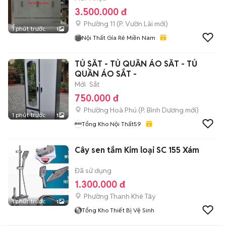
3.500.000 đ
Phường 11
(
P. Vườn Lài
mới)
1 phút trước
1
Nội Thất Gía Rẻ Miền Nam
TỦ SẮT - TỦ QUẦN ÁO SẮT - TỦ
QUẦN ÁO SẮT -
Mới
Sắt
750.000 đ
Phường Hoà Phú
(
P. Bình Dương
mới)
1 phút trước
1
Tổng Kho Nội Thất59
Cây sen tắm Kim loại SC 155 Xám
Đã sử dụng
1.300.000 đ
Phường Thanh Khê Tây
1 phút trước
1
Tổng Kho Thiết Bị Vệ Sinh