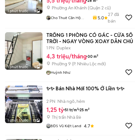
5,5 triệu/tháng
28 m²
Phường An Khánh (Quận 2 cũ)
1 phút trước
9
27
đã
5.0
Cho Thuê Căn Hộ
bán
Quận 2 ✅
TRỐNG 1 PHÒNG CÓ GÁC - CỬA SỔ
TRỜI - NGAY VÒNG XOAY DÂN CHỦ
1 PN
Duplex
4,3 triệu/tháng
30 m²
Phường 9
(
P. Nhiêu Lộc
mới)
1 phút trước
5
Huỳnh Như
✨️✨️ Bán Nhà Mới 100% Ở Liền ✨️✨️
2 PN
Nhà ngõ, hẻm
1,25 tỷ
51 tr/m²
25 m²
Thị trấn Nhà Bè
1 phút trước
12
4.7
BĐS Vũ Kiệt Land