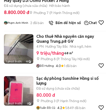
Máy quay DJI Osmo Pocket 3 Hồng
Đã sử dụng (chưa sửa chữa)
Hết bảo hành
8.800.000 đ
Phường 7
(
P. Hạnh Thông
mới)
2
đã bán
Bấm để hiện số
Chat
Phạm Anh Minh
Cho thuê Nhà nguyên căn ngay
Quang Trung,p8 GV
4 PN
Hướng Tây Bắc
Nhà ngõ, hẻm
9 triệu/tháng
68 m²
Phường 8
(
P. Thông Tây Hội
mới)
1 phút trước
10
4.0
1
đã bán
Đỗ Hường
Sạc dự phòng Sunshine Hồng sỉ số
lượng
Đã sử dụng (chưa sửa chữa)
80.000 đ
Phường 3
(
P. Hạnh Thông
mới)
1 phút trước
3
4.2
5849
đã bán
Tuấn Đồ Cũ