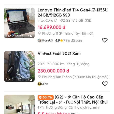
Lenovo ThinkPad T14 Gen4 i7-1355U
24GB/512GB SSD
Intel Core i7
>32 GB
512 GB
SSD
16.699.000 đ
Phường 11
(
P. Thông Tây Hội
mới)
1 phút trước
6
4.9
796
đã bán
StoreUS
VinFast Fadil 2021 Xám
2021
70.000 km
Xăng
Tự động
230.000.000 đ
Phường Tân Thành
(
P. Buôn Ma Thuột
mới)
1 phút trước
7
M
Minh
[Q2] - 🎉 Căn Hộ Cao Cấp
Trống Lại - ✅ - Full Nội Thất, Nội Khu!
1 PN
Hướng Đông
Căn hộ dịch vụ, mini