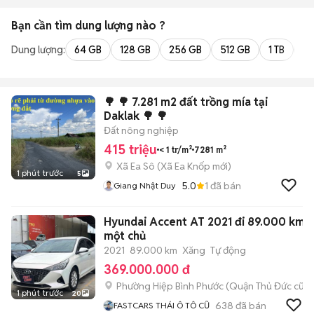
Bạn cần tìm
dung lượng
nào ?
Dung lượng:
64 GB
128 GB
256 GB
512 GB
1 TB
2 
🌳 🌳 7.281 m2 đất trồng mía tại
Daklak 🌳 🌳
Đất nông nghiệp
415 triệu
< 1 tr/m²
7281 m²
Xã Ea Sô
(
Xã Ea Knốp
mới)
1 phút trước
5
5.0
1
đã bán
Giang Nhật Duy
Hyundai Accent AT 2021 đi 89.000 km
một chủ
2021
89.000 km
Xăng
Tự động
369.000.000 đ
Phường Hiệp Bình Phước (Quận Thủ Đức cũ)
1 phút trước
20
638
đã bán
FASTCARS THÁI Ô TÔ CŨ