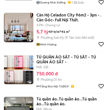
1
đã bán
Quang Nhà Xưởng
Căn Hộ Celadon City 96m2 - 3pn - .
Căn Góc- Full Nội Thất.
3 PN
Chung cư
5,7 tỷ
59 tr/m²
96 m²
Phường Sơn Kỳ
(
P. Tân Sơn Nhì
mới)
1 phút trước
5
M
Minh Hoàng
TỦ QUẦN ÁO SẮT - TỦ SẮT - TỦ
QUẦN ÁO SẮT -
Mới
Sắt
750.000 đ
Phường Dĩ An
1 phút trước
1
Tổng Kho Nội Thất59
Tủ quần áo..Tủ quần áo...Tủ quần
áo...Tủ quần áo.
Mới
Nhựa