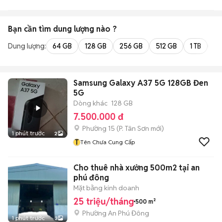
Bạn cần tìm
dung lượng
nào ?
Dung lượng:
64 GB
128 GB
256 GB
512 GB
1 TB
2 
Samsung Galaxy A37 5G 128GB Đen
5G
Dòng khác
128 GB
7.500.000 đ
Phường 15
(
P. Tân Sơn
mới)
1 phút trước
2
T
Tên Chưa Cung Cấp
Cho thuê nhà xưởng 500m2 tại an
phú đông
Mặt bằng kinh doanh
25 triệu/tháng
500 m²
Phường An Phú Đông
1 phút trước
3