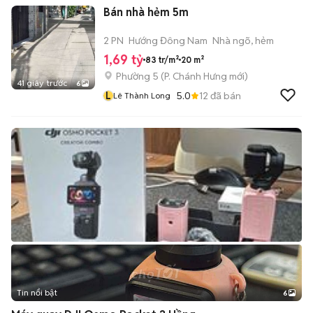
Bán nhà hẻm 5m
2 PN
Hướng Đông Nam
Nhà ngõ, hẻm
1,69 tỷ
83 tr/m²
20 m²
Phường 5
(
P. Chánh Hưng
mới)
41 giây trước
6
L
5.0
12
đã bán
Lê Thành Long
Tin nổi bật
6
+
2