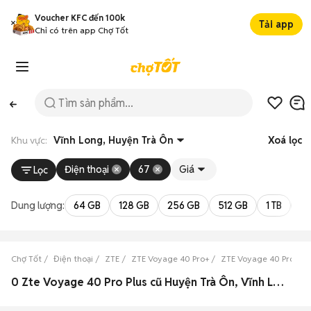
Voucher KFC đến 100k
Tải app
Chỉ có trên app Chợ Tốt
Khu vực:
Vĩnh Long, Huyện Trà Ôn
Xoá lọc
Điện thoại
67
Giá
Lọc
Dung lượng:
64 GB
128 GB
256 GB
512 GB
1 TB
2 
Chợ Tốt
Điện thoại
ZTE
ZTE Voyage 40 Pro+
ZTE Voyage 40 Pro+ Vĩ
0 Zte Voyage 40 Pro Plus cũ Huyện Trà Ôn, Vĩnh Long đẹp