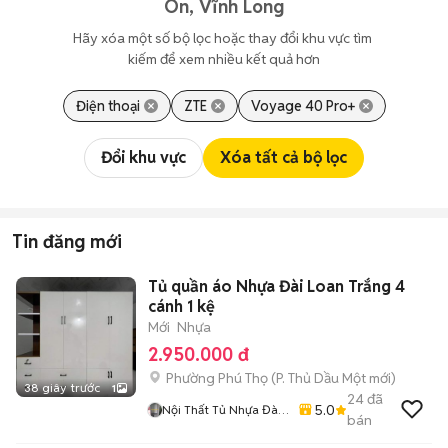
Ôn, Vĩnh Long
Hãy xóa một số bộ lọc hoặc thay đổi khu vực tìm 
kiếm để xem nhiều kết quả hơn
Điện thoại
ZTE
Voyage 40 Pro+
Đổi khu vực
Xóa tất cả bộ lọc
Tin đăng mới
Tủ quần áo Nhựa Đài Loan Trắng 4
cánh 1 kệ
Mới
Nhựa
2.950.000 đ
Phường Phú Thọ
(
P. Thủ Dầu Một
mới)
38 giây trước
1
24
đã
5.0
Nội Thất Tủ Nhựa Đài
bán
Loan Minh Quân