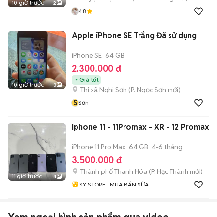
10 giờ trước
2
4.8
Apple iPhone SE Trắng Đã sử dụng
iPhone SE
64 GB
2.300.000 đ
Giá tốt
10 giờ trước
3
Thị xã Nghi Sơn
(
P. Ngọc Sơn
mới)
S
Sơn
Iphone 11 - 11Promax - XR - 12 Promax
iPhone 11 Pro Max
64 GB
4-6 tháng
3.500.000 đ
Thành phố Thanh Hóa
(
P. Hạc Thành
mới)
11 giờ trước
4
SY STORE - MUA BÁN SỬA
CHỮA ĐIỆN THOẠI