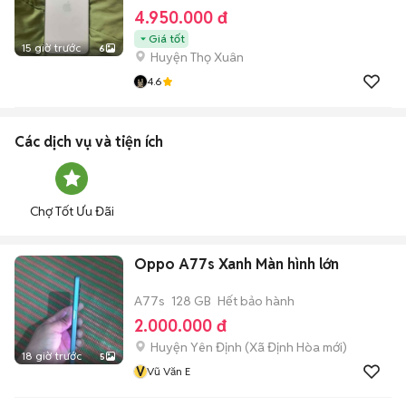
4.950.000 đ
Giá tốt
15 giờ trước
6
Huyện Thọ Xuân
4.6
Các dịch vụ và tiện ích
Chợ Tốt Ưu Đãi
Oppo A77s Xanh Màn hình lớn
A77s
128 GB
Hết bảo hành
2.000.000 đ
Huyện Yên Định
(
Xã Định Hòa
mới)
18 giờ trước
5
V
Vũ Văn E