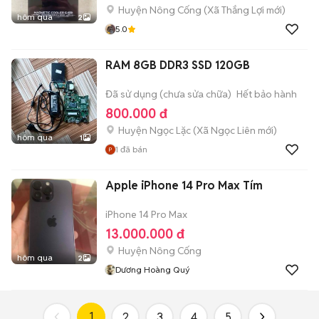
Huyện Nông Cống
(
Xã Thắng Lợi
mới)
hôm qua
2
5.0
RAM 8GB DDR3 SSD 120GB
Đã sử dụng (chưa sửa chữa)
Hết bảo hành
800.000 đ
Huyện Ngọc Lặc
(
Xã Ngọc Liên
mới)
hôm qua
1
1
đã bán
Apple iPhone 14 Pro Max Tím
iPhone 14 Pro Max
13.000.000 đ
Huyện Nông Cống
hôm qua
2
Dương Hoàng Quý
1
2
3
4
5