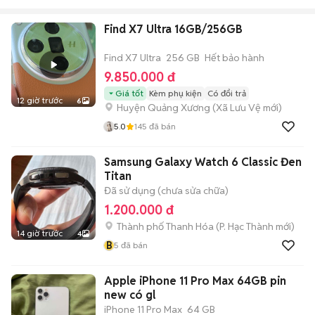
Find X7 Ultra 16GB/256GB
Find X7 Ultra
256 GB
Hết bảo hành
9.850.000 đ
Giá tốt
Kèm phụ kiện
Có đổi trả
12 giờ trước
6
Huyện Quảng Xương
(
Xã Lưu Vệ
mới)
5.0
145
đã bán
Samsung Galaxy Watch 6 Classic Đen
Titan
Đã sử dụng (chưa sửa chữa)
1.200.000 đ
Thành phố Thanh Hóa
(
P. Hạc Thành
mới)
14 giờ trước
4
B
5
đã bán
Apple iPhone 11 Pro Max 64GB pin
new có gl
iPhone 11 Pro Max
64 GB