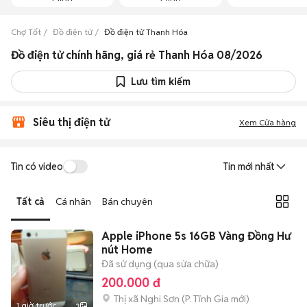
Chợ Tốt
Đồ điện tử
Đồ điện tử Thanh Hóa
Đồ điện tử chính hãng, giá rẻ Thanh Hóa 08/2026
Lưu tìm kiếm
Siêu thị điện tử
Xem Cửa hàng
Tin có video
Tin mới nhất
Tất cả
Cá nhân
Bán chuyên
Apple iPhone 5s 16GB Vàng Đồng Hư
nút Home
Đã sử dụng (qua sửa chữa)
200.000 đ
Thị xã Nghi Sơn
(
P. Tĩnh Gia
mới)
1 giờ trước
3