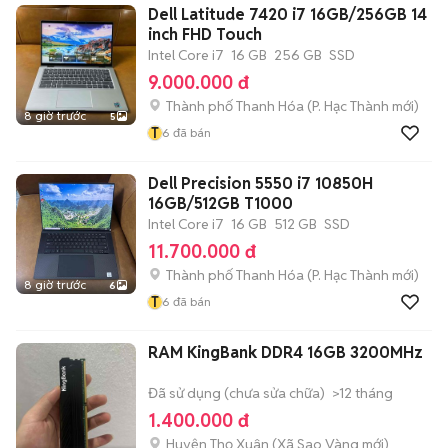
Dell Latitude 7420 i7 16GB/256GB 14
inch FHD Touch
Intel Core i7
16 GB
256 GB
SSD
9.000.000 đ
Thành phố Thanh Hóa
(
P. Hạc Thành
mới)
8 giờ trước
5
T
6
đã bán
Dell Precision 5550 i7 10850H
16GB/512GB T1000
Intel Core i7
16 GB
512 GB
SSD
11.700.000 đ
Thành phố Thanh Hóa
(
P. Hạc Thành
mới)
8 giờ trước
6
T
6
đã bán
RAM KingBank DDR4 16GB 3200MHz
Đã sử dụng (chưa sửa chữa)
>12 tháng
1.400.000 đ
Huyện Thọ Xuân
(
Xã Sao Vàng
mới)