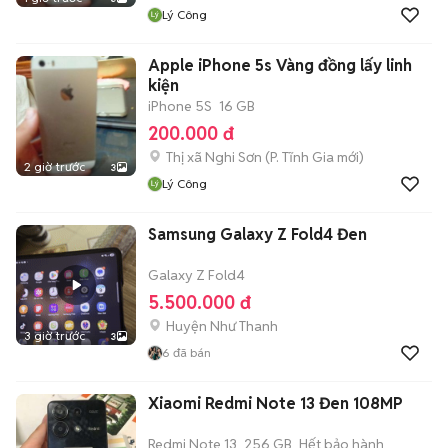
Lý Công
Apple iPhone 5s Vàng đồng lấy linh
kiện
iPhone 5S
16 GB
200.000 đ
Thị xã Nghi Sơn
(
P. Tĩnh Gia
mới)
2 giờ trước
3
Lý Công
Samsung Galaxy Z Fold4 Đen
Galaxy Z Fold4
5.500.000 đ
Huyện Như Thanh
3 giờ trước
3
6
đã bán
Xiaomi Redmi Note 13 Đen 108MP
Redmi Note 13
256 GB
Hết bảo hành