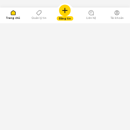
Trang chủ
Quản lý tin
Liên hệ
Tài khoản
Đăng tin
109.000 Bình chọn
Tải ứng dụng Chợ Tốt
Về Chợ Tốt
Quy chế sàn
Chính sách bảo mật
Giải quyết tranh chấp
CÔNG TY TNHH CHỢ TỐT - Người đại diện theo pháp luật:
Nguyễn Trọng Tấn; GPDKKD: 0312120782 do Sở KH & ĐT TP.HCM cấp ngày
11/01/2013;