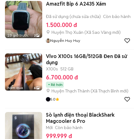
Amazfit Bip 6 A2435 Xám
Đã sử dụng (chưa sửa chữa)
Còn bảo hành
1.500.000 đ
Huyện Thọ Xuân
(
Xã Sao Vàng
mới)
23 giờ trước
2
Nguyễn Huy Huy
Vivo X100s 16GB/512GB Đen Đã sử
dụng
X100s
512 GB
6.700.000 đ
Rẻ hơn
hôm qua
6
Huyện Thạch Thành
(
Xã Thạch Bình
mới)
5.0
Sò lạnh điện thoại BlackShark
Magcooler 6 Pro
Mới
Còn bảo hành
999.999 đ