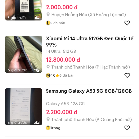
2.000.000 đ
Huyện Hoằng Hóa
(
Xã Hoằng Lộc
mới)
3 giờ trước
4
L
2
đã bán
Xiaomi Mi 14 Ultra 512GB Đen Quốc tế
99%
14 Ultra
512 GB
12.800.000 đ
Thành phố Thanh Hóa
(
P. Hạc Thành
mới)
6 giờ trước
2
M
4.0
6
đã bán
Samsung Galaxy A53 5G 8GB/128GB
Galaxy A53
128 GB
2.200.000 đ
Thành phố Thanh Hóa
(
P. Quảng Phú
mới)
6 giờ trước
2
T
Trang