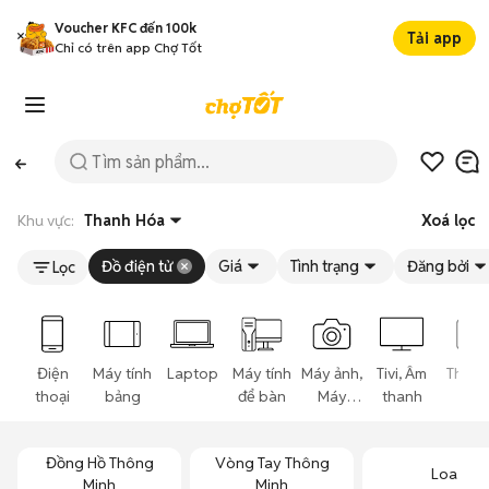
Voucher KFC đến 100k
Tải app
Chỉ có trên app Chợ Tốt
Khu vực:
Thanh Hóa
Xoá lọc
Đồ điện tử
Giá
Tình trạng
Đăng bởi
Lọc
Điện
Máy tính
Laptop
Máy tính
Máy ảnh,
Tivi, Âm
Thiết 
thoại
bảng
để bàn
Máy
thanh
đeo
quay
thôn
minh
Đồng Hồ Thông
Vòng Tay Thông
Loa
Minh
Minh