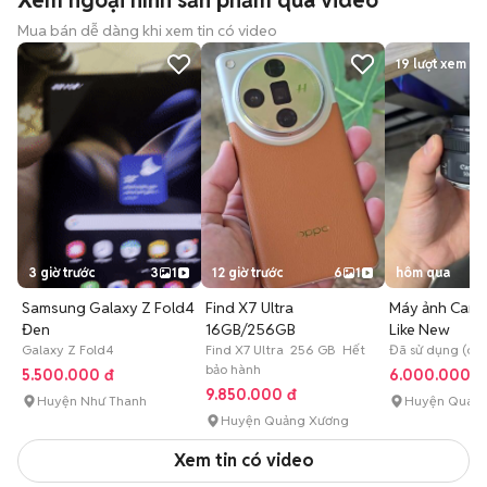
Xem ngoại hình sản phẩm qua video
Mua bán dễ dàng khi xem tin có video
19
lượt xem
3 giờ trước
3
1
12 giờ trước
6
1
hôm qua
Samsung Galaxy Z Fold4
Find X7 Ultra
Máy ảnh Cano
Đen
16GB/256GB
Like New
Galaxy Z Fold4
Find X7 Ultra 256 GB Hết
Đã sử dụng (chư
bảo hành
5.500.000 đ
6.000.000 đ
9.850.000 đ
Huyện Như Thanh
Huyện Quan
Huyện Quảng Xương
Xem tin có video