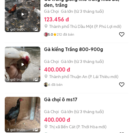
đen, trắng
Gà Chọi
Gà lớn (từ 3 tháng tuổi)
123.456 đ
Thành phố Thủ Dầu Một
(
P. Phú Lợi
mới)
2 giờ trước
1
5.0
212
đã bán
Gà kiểng Trắng 800-900g
Gà Chọi
Gà lớn (từ 3 tháng tuổi)
400.000 đ
Thành phố Thuận An
(
P. Lái Thiêu
mới)
3 giờ trước
3
6
đã bán
Gà chọi ô ms17
Gà Chọi
Gà lớn (từ 3 tháng tuổi)
400.000 đ
Thị xã Bến Cát
(
P. Thới Hòa
mới)
3 giờ trước
2