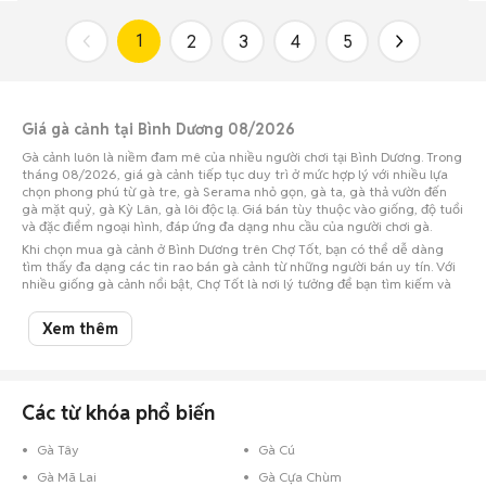
1
2
3
4
5
Giá gà cảnh tại Bình Dương 08/2026
Gà cảnh luôn là niềm đam mê của nhiều người chơi tại Bình Dương. Trong
tháng 08/2026, giá gà cảnh tiếp tục duy trì ở mức hợp lý với nhiều lựa
chọn phong phú từ gà tre, gà Serama nhỏ gọn, gà ta, gà thả vườn đến
gà mặt quỷ, gà Kỳ Lân, gà lôi độc lạ. Giá bán tùy thuộc vào giống, độ tuổi
và đặc điểm ngoại hình, đáp ứng đa dạng nhu cầu của người chơi gà.
Khi chọn mua gà cảnh ở Bình Dương trên Chợ Tốt, bạn có thể dễ dàng
tìm thấy đa dạng các tin rao bán gà cảnh từ những người bán uy tín. Với
nhiều giống gà cảnh nổi bật, Chợ Tốt là nơi lý tưởng để bạn tìm kiếm và
chọn mua những chú gà ưng ý nhất.
Truy cập ngay Chợ Tốt để không bỏ lỡ cơ hội sở hữu những chú gà cảnh
Xem thêm
đẹp tại Bình Dương!
Chợ Tốt - Nơi mua bán gà cảnh tại Bình Dương uy tín!
Các từ khóa phổ biến
Gà Tây
Gà Cú
Gà Mã Lai
Gà Cựa Chùm