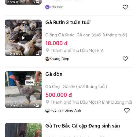
hôm qua
2
1
đã bán
Gà Rutin 3 tuần tuổi
Giống Gà Khác
Gà con (dưới 3 tháng tuổi)
18.000 đ
Thành phố Thủ Dầu Một
6
hôm qua
1
Khang Diep
Gà đòn
Gà Chọi
Gà lớn (từ 3 tháng tuổi)
500.000 đ
Thành phố Thủ Dầu Một
(
P. Bình Dương
mới)
hôm qua
4
Huỳnh Hoàng Anh
Gà Tre Bắc Cả cặp Đang sinh sản