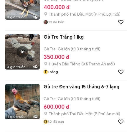
400.000 đ
Thành phố Thủ Dầu Một
(
P. Phú Lợi
mới)
3 giờ trước
3
30
đã bán
Gà Tre Trắng 1.1kg
Gà Tre
Gà lớn (từ 3 tháng tuổi)
350.000 đ
Huyện Dầu Tiếng
(
Xã Thanh An
mới)
4 giờ trước
1
T
Thắng
Gà tre Đen vàng 15 tháng 6-7 lạng
Gà Tre
Gà lớn (từ 3 tháng tuổi)
600.000 đ
Thành phố Thủ Dầu Một
(
P. Phú An
mới)
4 giờ trước
1
D
52
đã bán