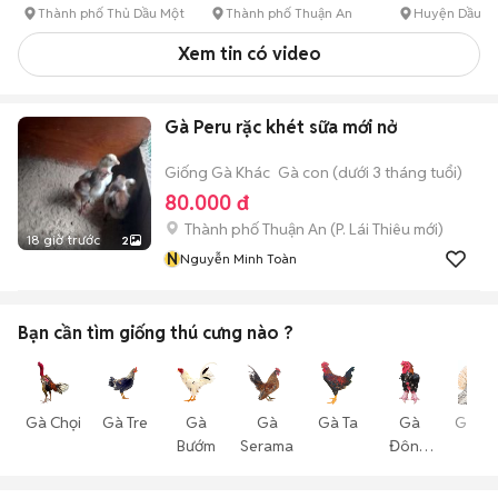
Thành phố Thủ Dầu Một
Thành phố Thuận An
Huyện Dầu T
Xem tin có video
Gà Peru rặc khét sữa mới nở
Giống Gà Khác
Gà con (dưới 3 tháng tuổi)
80.000 đ
Thành phố Thuận An
(
P. Lái Thiêu
mới)
18 giờ trước
2
N
Nguyễn Minh Toàn
Bạn cần tìm
giống thú cưng
nào ?
Gà Chọi
Gà Tre
Gà
Gà
Gà Ta
Gà
Gà Vả
Bướm
Serama
Đông
Cá
Tảo