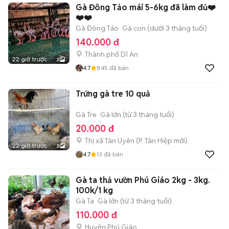
Gà Đông Tảo mái 5-6kg đã làm đủ❤️
❤️❤️
Gà Đông Tảo
Gà con (dưới 3 tháng tuổi)
140.000 đ
Thành phố Dĩ An
22 giờ trước
3
4.7
845
đã bán
Trứng gà tre 10 quả
Gà Tre
Gà lớn (từ 3 tháng tuổi)
20.000 đ
Thị xã Tân Uyên
(
P. Tân Hiệp
mới)
22 giờ trước
3
4.7
13
đã bán
Gà ta thả vườn Phú Giáo 2kg - 3kg.
100k/1 kg
Gà Ta
Gà lớn (từ 3 tháng tuổi)
110.000 đ
Huyện Phú Giáo