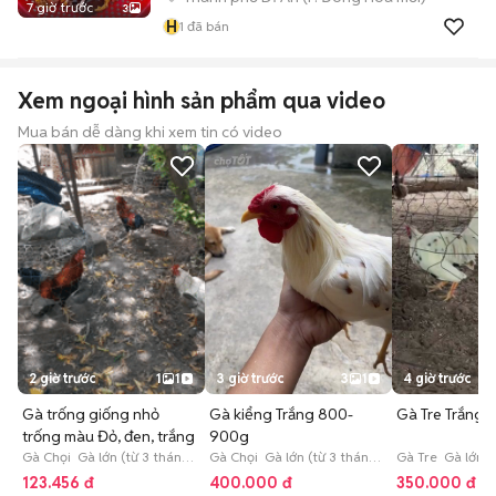
7 giờ trước
3
H
1
đã bán
Xem ngoại hình sản phẩm qua video
Mua bán dễ dàng khi xem tin có video
2 giờ trước
1
1
3 giờ trước
3
1
4 giờ trước
Gà trống giống nhỏ
Gà kiểng Trắng 800-
Gà Tre Trắng 1
trống màu Đỏ, đen, trắng
900g
Gà Chọi Gà lớn (từ 3 tháng
Gà Chọi Gà lớn (từ 3 tháng
Gà Tre Gà lớn (
tuổi)
tuổi)
tuổi)
123.456 đ
400.000 đ
350.000 đ