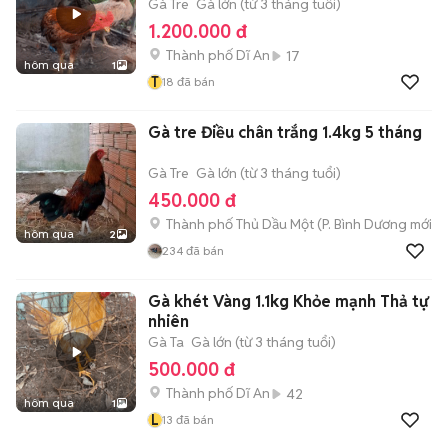
Gà Tre
Gà lớn (từ 3 tháng tuổi)
1.200.000 đ
Thành phố Dĩ An
17
hôm qua
1
T
18
đã bán
Gà tre Điều chân trắng 1.4kg 5 tháng
Gà Tre
Gà lớn (từ 3 tháng tuổi)
450.000 đ
Thành phố Thủ Dầu Một
(
P. Bình Dương
mới)
hôm qua
2
234
đã bán
Gà khét Vàng 1.1kg Khỏe mạnh Thả tự
nhiên
Gà Ta
Gà lớn (từ 3 tháng tuổi)
500.000 đ
Thành phố Dĩ An
42
hôm qua
1
L
13
đã bán