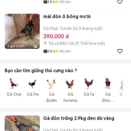
3.5
51
đã bán
mái đòn ô bông ms16
Gà Chọi
Gà lớn (từ 3 tháng tuổi)
390.000 đ
Thị xã Bến Cát
(
P. Thới Hòa
mới)
3 giờ trước
1
3.5
51
đã bán
Bạn cần tìm
giống thú cưng
nào ?
Gà Chọi
Gà Tre
Gà
Gà
Gà Ta
Gà
Gà Vả
Bướm
Serama
Đông
Cá
Tảo
Gà đòn trống 2.9kg đen đỏ vàng
Gà Chọi
Gà lớn (từ 3 tháng tuổi)