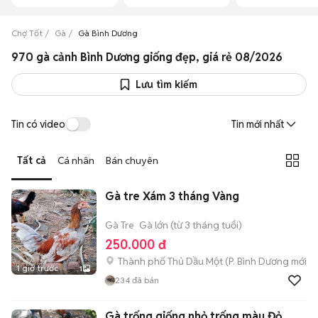
Chợ Tốt
Gà
Gà Bình Dương
970 gà cảnh Bình Dương giống đẹp, giá rẻ 08/2026
Lưu tìm kiếm
Tin có video
Tin mới nhất
Tất cả
Cá nhân
Bán chuyên
Gà tre Xám 3 tháng Vàng
Gà Tre
Gà lớn (từ 3 tháng tuổi)
250.000 đ
Thành phố Thủ Dầu Một
(
P. Bình Dương
mới)
1 giờ trước
1
234
đã bán
Gà trống giống nhỏ trống màu Đỏ,