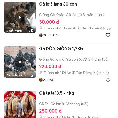
Gà lợ 5 lạng 30 con
Giống Gà Khác
Gà lớn (từ 3 tháng tuổi)
50.000 đ
Thành phố Thuận An
(
P. An Phú
mới)
35
5 giờ trước
2
Đinh Hà An
Gà ĐÒN GIỐNG 1,2KG
Giống Gà Khác
Gà con (dưới 3 tháng tuổi)
220.000 đ
Thành phố Dĩ An
(
P. Tân Đông Hiệp
mới)
6 giờ trước
1
Vu Tho
Gà ta lai 3.5 - 4kg
Gà Ta
Gà lớn (từ 3 tháng tuổi)
250.000 đ
Thành phố Dĩ An
(
P. Đông Hòa
mới)