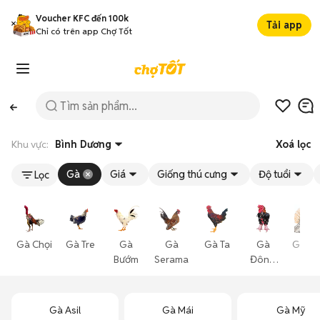
Voucher KFC đến 100k
Tải app
Chỉ có trên app Chợ Tốt
Khu vực:
Bình Dương
Xoá lọc
Gà
Giá
Giống thú cưng
Độ tuổi
Lọc
Gà Chọi
Gà Tre
Gà
Gà
Gà Ta
Gà
Gà Vả
Bướm
Serama
Đông
Cá
Tảo
Gà Asil
Gà Mái
Gà Mỹ