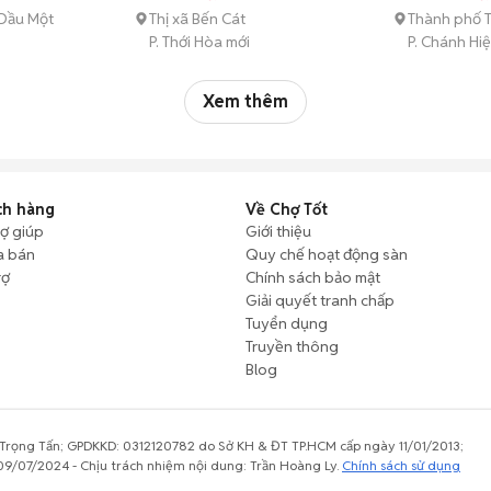
Dầu Một
Thị xã Bến Cát
Thành phố 
P. Thới Hòa mới
P. Chánh Hi
Xem thêm
ch hàng
Về Chợ Tốt
rợ giúp
Giới thiệu
a bán
Quy chế hoạt động sàn
rợ
Chính sách bảo mật
Giải quyết tranh chấp
Tuyển dụng
Truyền thông
Blog
rọng Tấn; GPDKKD: 0312120782 do Sở KH & ĐT TP.HCM cấp ngày 11/01/2013;
9/07/2024 - Chịu trách nhiệm nội dung: Trần Hoàng Ly.
Chính sách sử dụng