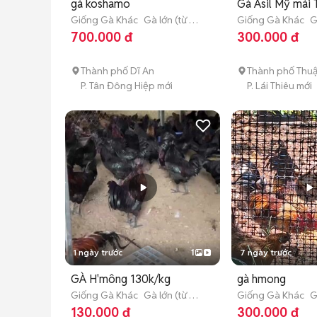
gà koshamo
Gà Asil Mỹ mái 
Giống Gà Khác
Gà lớn (từ 3
Giống Gà Khác
G
tháng tuổi)
3 tháng tuổi)
700.000 đ
300.000 đ
Thành phố Dĩ An
Thành phố Thu
P. Tân Đông Hiệp mới
P. Lái Thiêu mới
1 ngày trước
1
7 ngày trước
GÀ H'mông 130k/kg
gà hmong
Giống Gà Khác
Gà lớn (từ 3
Giống Gà Khác
G
tháng tuổi)
tháng tuổi)
130.000 đ
300.000 đ