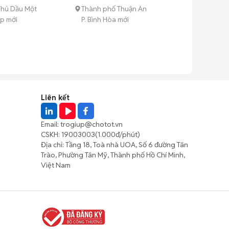
Thủ Dầu Một
Thành phố Thuận An
ệp mới
P. Bình Hòa mới
Liên kết
Email:
trogiup@chotot.vn
CSKH:
19003003
(1.000đ/phút)
Địa chỉ: Tầng 18, Toà nhà UOA, Số 6 đường Tân
Trào, Phường Tân Mỹ, Thành phố Hồ Chí Minh,
Việt Nam