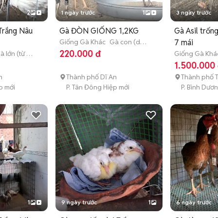
2
1 ngày trước
1
3 ngày trước
Trắng Nâu
Gà ĐÒN GIỐNG 1,2KG
Gà Asil trống
Giống Gà Khác
Gà con (dưới
7 mái
3 tháng tuổi)
220.000 đ
à lớn (từ 3
Giống Gà Khá
tháng tuổi)
1.500.000
n
Thành phố Dĩ An
Thành phố 
p mới
P. Tân Đông Hiệp mới
P. Bình Dươ
1
9 ngày trước
1
6 ngày trước