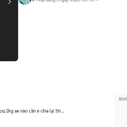
Hoạt động 5 ngày trước
Phản hồi:
--
1
/
2
Bìn
 2kg ae nào cần e chia lại 5tr...