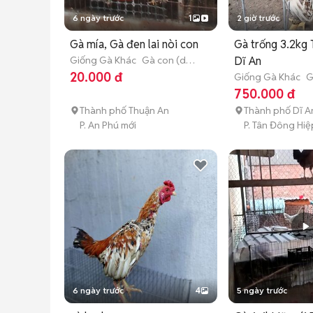
6 ngày trước
1
2 giờ trước
Gà mía, Gà đen lai nòi con
Gà trống 3.2kg 
Giống Gà Khác
Gà con (dưới
Dĩ An
3 tháng tuổi)
20.000 đ
Giống Gà Khác
G
tháng tuổi)
750.000 đ
Thành phố Thuận An
Thành phố Dĩ A
P. An Phú mới
P. Tân Đông Hiệ
6 ngày trước
4
5 ngày trước