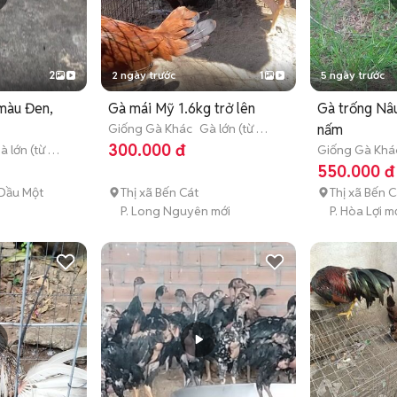
2
2 ngày trước
1
5 ngày trước
 màu Đen,
Gà mái Mỹ 1.6kg trở lên
Gà trống Nâu
Giống Gà Khác
Gà lớn (từ 3
nấm
tháng tuổi)
300.000 đ
à lớn (từ 3
Giống Gà Khá
tháng tuổi)
550.000 đ
Dầu Một
Thị xã Bến Cát
Thị xã Bến C
P. Long Nguyên mới
P. Hòa Lợi m