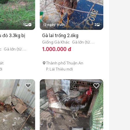
1
12 ngày trước
2
 đỏ 3.3kg bị
Gà lai trống 2.6kg
Giống Gà Khác
Gà lớn (từ 3
tháng tuổi)
1.000.000 đ
c
Gà lớn (từ 3
át
Thành phố Thuận An
ới
P. Lái Thiêu mới