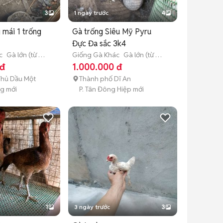
3
1 ngày trước
4
 mái 1 trống
Gà trống Siêu Mỹ Pyru
Đực Đa sắc 3k4
c
Gà lớn (từ 3
Giống Gà Khác
Gà lớn (từ 3
tháng tuổi)
 đ
1.000.000 đ
Thủ Dầu Một
Thành phố Dĩ An
ng mới
P. Tân Đông Hiệp mới
1
3 ngày trước
3