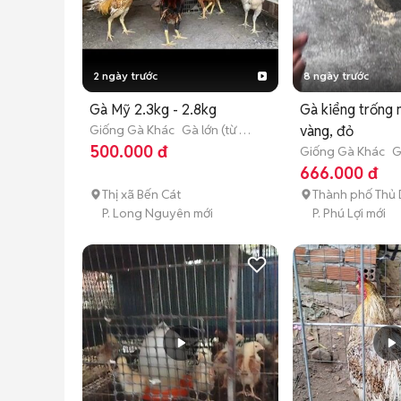
2 ngày trước
8 ngày trước
Gà Mỹ 2.3kg - 2.8kg
Gà kiểng trống
Giống Gà Khác
Gà lớn (từ 3
vàng, đỏ
tháng tuổi)
500.000 đ
Giống Gà Khác
G
tháng tuổi)
666.000 đ
Thị xã Bến Cát
Thành phố Thủ 
P. Long Nguyên mới
P. Phú Lợi mới