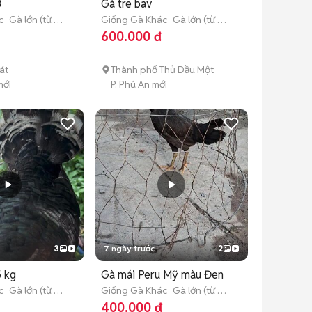
3
Gà tre bav
c
Gà lớn (từ 3
Giống Gà Khác
Gà lớn (từ 3
tháng tuổi)
600.000 đ
át
Thành phố Thủ Dầu Một
mới
P. Phú An mới
3
7 ngày trước
2
5 kg
Gà mái Peru Mỹ màu Đen
c
Gà lớn (từ 3
Giống Gà Khác
Gà lớn (từ 3
tháng tuổi)
400.000 đ