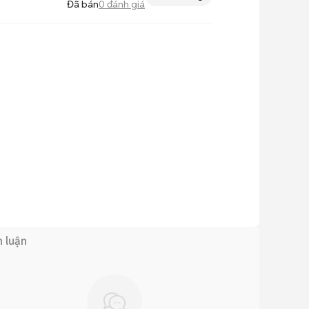
Đã bán
0
đánh giá
h luận