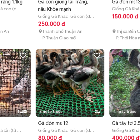
Trắng 1.1kg
Gà con giống lai Trắng,
Gà đòn ms1
à con (dưới
nâu Khỏe mạnh
Giống Gà Khá
tháng tuổi)
150.000 đ
Giống Gà Khác
Gà con (dưới
3 tháng tuổi)
250.000 đ
ận An
Thành phố Thuận An
Thị xã Bến C
P. Thuận Giao mới
P. Thới Hòa 
1
6 ngày trước
2
4 ngày trước
Gà đòn ms 12
Gà tây tơ 3.
à lớn (từ 3
Giống Gà Khác
Gà con (dưới
Giống Gà Khá
3 tháng tuổi)
tháng tuổi)
80.000 đ
400.000 đ