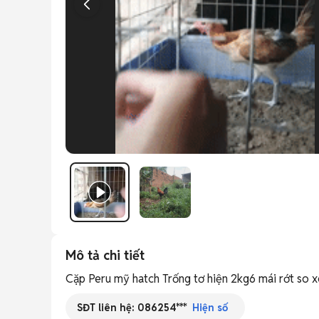
Mô tả chi tiết
Cặp Peru mỹ hatch Trống tơ hiện 2kg6 mái rớt so xoq
SĐT liên hệ:
086254***
Hiện số