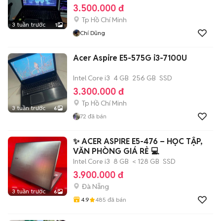
3.500.000 đ
Tp Hồ Chí Minh
3 tuần trước
1
Chí Dũng
Acer Aspire E5-575G i3-7100U
Intel Core i3
4 GB
256 GB
SSD
3.300.000 đ
Tp Hồ Chí Minh
3 tuần trước
6
72
đã bán
✨ ACER ASPIRE E5-476 – HỌC TẬP,
VĂN PHÒNG GIÁ RẺ 💻
Intel Core i3
8 GB
< 128 GB
SSD
3.900.000 đ
Đà Nẵng
3 tuần trước
6
4.9
485
đã bán