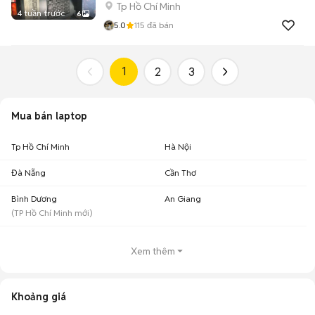
Tp Hồ Chí Minh
4 tuần trước
6
5.0
115
đã bán
1
2
3
Mua bán laptop
Tp Hồ Chí Minh
Hà Nội
Đà Nẵng
Cần Thơ
Bình Dương
An Giang
(
TP Hồ Chí Minh
mới)
Xem thêm
Khoảng giá