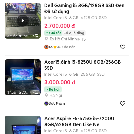
Dell Gaming i5 8GB/128GB SSD Đen
Đã sử dụng
Intel Core i5
8 GB
< 128 GB
SSD
2.700.000 đ
Giá tốt
Có quà tặng
3 tuần trước
6
Tp Hồ Chí Minh
15
4.5
467
đã bán
Acer15.6inh i5-8250U 8GB/256GB
SSD
Intel Core i5
8 GB
256 GB
SSD
3.000.000 đ
Rẻ hơn
3 tuần trước
4
Hà Nội
Đức Phạm
Acer Aspire E5-575G i5-7200U
8GB/628GB Đen Like Ne
Intel Core i5
8 GB
< 128 GB
SSD