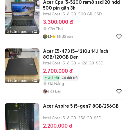
Acer Cpu i5-5200 ram8 ssd120 hdd
500 pin gần 3h
Intel Core i5
8 GB
500 GB
SSD
3.300.000 đ
Cần Thơ
3 tuần trước
5
4.9
185
đã bán
Acer E5-473 i5-4210u 14.1 inch
8GB/120GB Đen
Intel Core i5
8 GB
< 128 GB
SSD
2.700.000 đ
Giá tốt
Có đổi trả
4 tuần trước
4
Đà Nẵng
6
đã bán
Acer Aspire 5 i5-gen7 8GB/256GB
Intel Core i5
8 GB
256 GB
SSD
2.200.000 đ