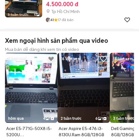
4.500.000 đ
Tp Hồ Chí Minh
3 tuần trước
5
4.1
17
đã bán
Xem ngoại hình sản phẩm qua video
Mua bán dễ dàng khi xem tin có video
5
lượt xem
16
lượt xem
15
lượt xem
hôm qua
4
1
2 tuần trước
6
1
3 tuần trước
Acer E5-771G-50X8 i5-
Acer Aspire E5-476 i3-
Dell Gaming i
5200U
8130U.Ram 8GB/128GB
8GB/128GB S