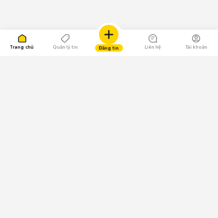
Trang chủ
Quản lý tin
Liên hệ
Tài khoản
Đăng tin
109.000 Bình chọn
Tải ứng dụng Chợ Tốt
Về Chợ Tốt
Quy chế sàn
Chính sách bảo mật
Giải quyết tranh chấp
CÔNG TY TNHH CHỢ TỐT - Người đại diện theo pháp luật: