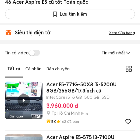
46 Acer Aspire E5 cũ tốt Toàn quốc
Lưu tìm kiếm
Siêu thị điện tử
Xem Cửa hàng
Tin có video
Tin mới nhất
Tất cả
Cá nhân
Bán chuyên
Acer E5-771G-50X8 i5-5200U
8GB/256GB/17.3inch cũ
Intel Core i5
8 GB
500 GB
SSD
3.960.000 đ
Tp Hồ Chí Minh
5
hôm qua
4
5.0
162
đã bán
Acer Aspire E5-575 i3-7100U