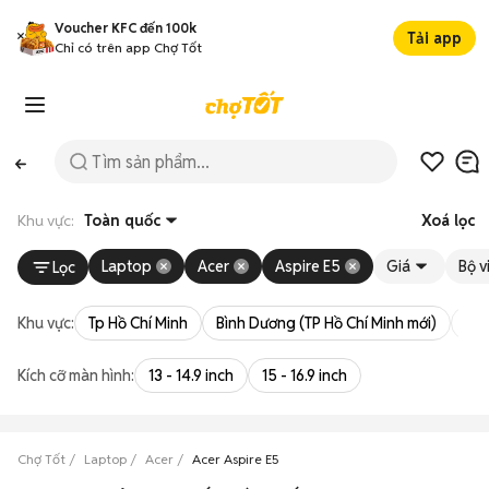
Voucher KFC đến 100k
Tải app
Chỉ có trên app Chợ Tốt
Khu vực:
Toàn quốc
Xoá lọc
Laptop
Acer
Aspire E5
Giá
Bộ vi
Lọc
Khu vực:
Tp Hồ Chí Minh
Bình Dương (TP Hồ Chí Minh mới)
Bà 
Kích cỡ màn hình:
13 - 14.9 inch
15 - 16.9 inch
Chợ Tốt
Laptop
Acer
Acer Aspire E5