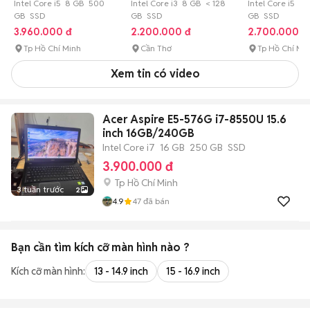
8GB/256GB/17.3inch cũ
Intel Core i5 8 GB 500
Intel Core i3 8 GB < 128
sử dụng
Intel Core i5 8
GB SSD
GB SSD
GB SSD
3.960.000 đ
2.200.000 đ
2.700.000 đ
Tp Hồ Chí Minh
Cần Thơ
Tp Hồ Chí Mi
Xem tin có video
Acer Aspire E5-576G i7-8550U 15.6
inch 16GB/240GB
Intel Core i7
16 GB
250 GB
SSD
3.900.000 đ
Tp Hồ Chí Minh
3 tuần trước
2
4.9
47
đã bán
Bạn cần tìm
kích cỡ màn hình
nào ?
Kích cỡ màn hình:
13 - 14.9 inch
15 - 16.9 inch