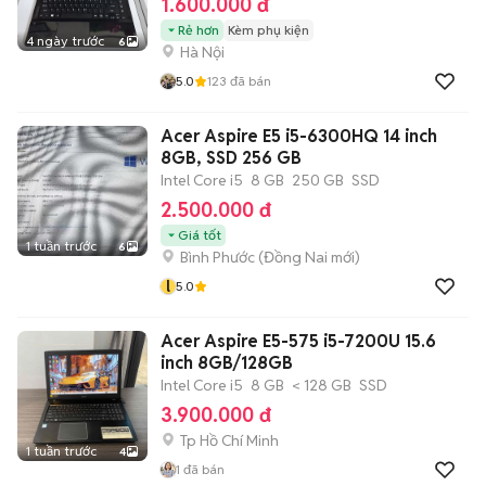
1.600.000 đ
Rẻ hơn
Kèm phụ kiện
4 ngày trước
6
Hà Nội
5.0
123
đã bán
Acer Aspire E5 i5-6300HQ 14 inch
8GB, SSD 256 GB
Intel Core i5
8 GB
250 GB
SSD
2.500.000 đ
Giá tốt
1 tuần trước
6
Bình Phước
(
Đồng Nai
mới)
l
5.0
Acer Aspire E5-575 i5-7200U 15.6
inch 8GB/128GB
Intel Core i5
8 GB
< 128 GB
SSD
3.900.000 đ
Tp Hồ Chí Minh
1 tuần trước
4
1
đã bán