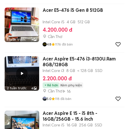
Acer E5-476 i5 Gen 8 512GB
Intel Core i5
4 GB
512 GB
4.200.000 đ
Cần Thơ
1 tuần trước
4
4.8
1176
đã bán
Acer Aspire E5-476 i3-8130U.Ram
8GB/128GB
Intel Core i3
8 GB
< 128 GB
SSD
2.200.000 đ
Rẻ hơn
Kèm phụ kiện
2 tuần trước
6
Cần Thơ
16
5.0
118
đã bán
Acer Aspire E 15 - i5 8th -
16GB/256GB - 15.6 inch
Intel Core i5
16 GB
256 GB
SSD