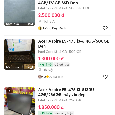
4GB/128GB SSD Đen
Intel Core i3
4 GB
500 GB
HDD
2.500.000 đ
Nghệ An
hôm qua
2
H
Hoàng Duy Mạnh
Acer Aspire E5-475 i3-6 4GB/500GB
Đen
Intel Core i3
4 GB
500 GB
1.300.000 đ
Giá tốt
Có đổi trả
hôm qua
6
Hà Nội
5.0
22
đã bán
Acer Aspire E5-476 i3-8130U
4GB/256GB máy zin đẹp
Intel Core i3
4 GB
256 GB
1.850.000 đ
Rẻ hơn
Kèm phụ kiện