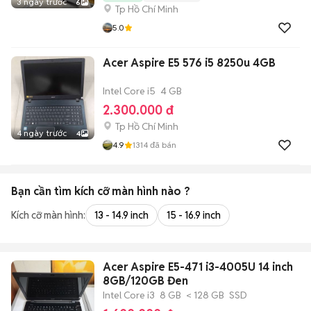
3 ngày trước
6
Tp Hồ Chí Minh
5.0
Acer Aspire E5 576 i5 8250u 4GB
Intel Core i5
4 GB
2.300.000 đ
Tp Hồ Chí Minh
4 ngày trước
4
4.9
1314
đã bán
Bạn cần tìm
kích cỡ màn hình
nào ?
Kích cỡ màn hình:
13 - 14.9 inch
15 - 16.9 inch
Acer Aspire E5-471 i3-4005U 14 inch
8GB/120GB Đen
Intel Core i3
8 GB
< 128 GB
SSD