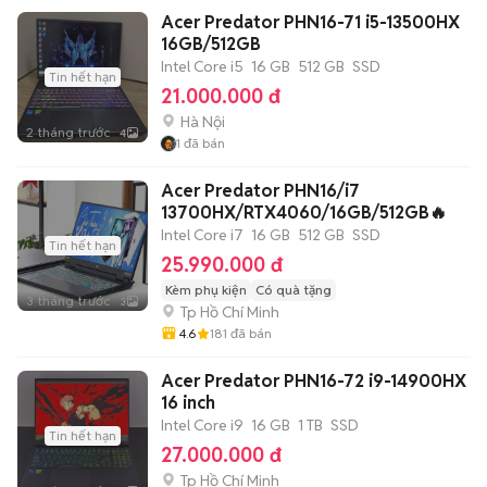
Acer Predator PHN16-71 i5-13500HX
16GB/512GB
Intel Core i5
16 GB
512 GB
SSD
Tin hết hạn
21.000.000 đ
Hà Nội
2 tháng trước
4
1
đã bán
Acer Predator PHN16/i7
13700HX/RTX4060/16GB/512GB🔥
Intel Core i7
16 GB
512 GB
SSD
Tin hết hạn
25.990.000 đ
Kèm phụ kiện
Có quà tặng
3 tháng trước
3
Tp Hồ Chí Minh
4.6
181
đã bán
Acer Predator PHN16-72 i9-14900HX
16 inch
Intel Core i9
16 GB
1 TB
SSD
Tin hết hạn
27.000.000 đ
Tp Hồ Chí Minh