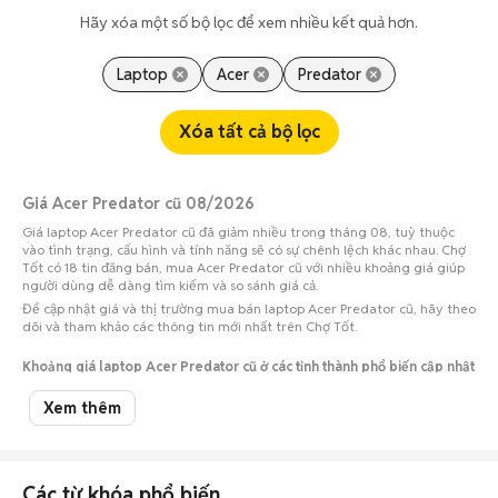
Hãy xóa một số bộ lọc để xem nhiều kết quả hơn.
Laptop
Acer
Predator
Xóa tất cả bộ lọc
Giá Acer Predator cũ 08/2026
Giá laptop Acer Predator cũ đã giảm nhiều trong tháng 08, tuỳ thuộc
vào tình trạng, cấu hình và tính năng sẽ có sự chênh lệch khác nhau. Chợ
Tốt có 18 tin đăng bán, mua Acer Predator cũ với nhiều khoảng giá giúp
người dùng dễ dàng tìm kiếm và so sánh giá cả.
Để cập nhật giá và thị trường mua bán laptop Acer Predator cũ, hãy theo
dõi và tham khảo các thông tin mới nhất trên Chợ Tốt.
Khoảng giá laptop Acer Predator cũ ở các tỉnh thành phổ biến cập nhật
09/08/2026
Xem thêm
Số lượng tin
Tỉnh thành
Khoảng giá
đăng
Acer Predator cũ Tp Hồ Chí
12,15 triệu - 14,85
7
Các từ khóa phổ biến
Minh
triệu