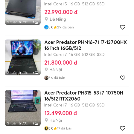
Intel Core i5
16 GB
512 GB
SSD
22.990.000 đ
Đà Nẵng
2 tuần trước
5
5.0
29
đã bán
Acer Predator PHN16-71 i7-13700HX
16 inch 16GB/512
Intel Core i7
16 GB
512 GB
SSD
21.800.000 đ
Hà Nội
2 tuần trước
6
36
đã bán
Acer Predator PH315-53 i7-10750H
16/512 RTX2060
Intel Core i7
16 GB
512 GB
SSD
12.499.000 đ
Hà Nội
2 tuần trước
6
Đ
5.0
17
đã bán