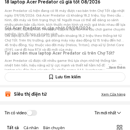
18 laptop Acer Predator cũ giá tốt 08/2026
Acer Predator cũ hiện đang có 18 máy được rao bán trên Chợ Tốt cập nhật
ngày 09/08/2026. Giá Acer Predator cũ khoảng 18,2 triệu, tùy theo cấu
hình, đời máy và tình trạng thực tế. Người mua có thể dễ dàng so sánh
nhiều phiên bản cấu hình, kích thước màn hình và mức giá khác nhau để lựa
Giá Acer Predator cũ cập nhật 09/08/2026
chọn chiếc laptop Acer Predator cũ phù hợp với nhu cầu chơi game chuyên
nghiệp, làm đồ họa và ngân sách.
Giá laptop Acer Predator cũ phổ biến khoảng 18,2 triệu theo thống kê từ
Chợ Tốt. Trên thị trường, giá dòng máy này dao động từ 15 triệu đến hơn
45 triệu đồng, tùy thuộc vào đời máy (Helios, Triton), chip xử lý (Intel Core
i7/i9), card đồ họa RTX và độ mới của máy.
Tại sao nên mua laptop Acer Predator cũ trên Chợ Tốt?
Acer Predator cũ được rất nhiều game thủ lựa chọn nhờ hệ thống tản
nhiệt tiên tiến, hiệu năng xử lý cực mạnh và thiết kế hầm hố đặc trưng. Mẫu
...Xem thêm
laptop này đáp ứng các nhu cầu chiến game AAA, livestream và xử lý các
tác vụ đồ họa nặng mượt mà. Với hơn 18 tin đăng bán Acer Predator cũ
Lưu tìm kiếm
trên Chợ Tốt, người mua có thể dễ dàng tham khảo các dòng máy từ bình
dân đến cao cấp để nhanh chóng chọn được chiếc laptop ưng ý nhất.
Siêu thị điện tử
Xem Cửa hàng
Tin có video
Tin mới nhất
Tất cả
Cá nhân
Bán chuyên