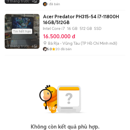
3 tháng trước
4
1
đã bán
Acer Predator PH315-54 i7-11800H
16GB/512GB
Intel Core i7
16 GB
512 GB
SSD
Tin hết hạn
16.500.000 đ
Bà Rịa - Vũng Tàu
(
TP Hồ Chí Minh
mới)
3 tháng trước
6
5.0
20
đã bán
Không còn kết quả phù hợp.