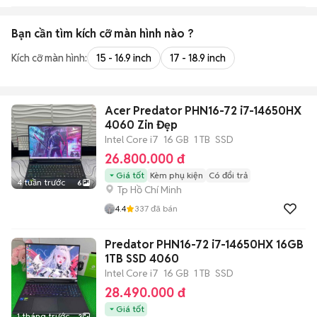
Bạn cần tìm
kích cỡ màn hình
nào ?
Kích cỡ màn hình:
15 - 16.9 inch
17 - 18.9 inch
Acer Predator PHN16-72 i7-14650HX
4060 Zin Đẹp
Intel Core i7
16 GB
1 TB
SSD
26.800.000 đ
Giá tốt
Kèm phụ kiện
Có đổi trả
4 tuần trước
6
Tp Hồ Chí Minh
4.4
337
đã bán
Predator PHN16-72 i7-14650HX 16GB
1TB SSD 4060
Intel Core i7
16 GB
1 TB
SSD
28.490.000 đ
Giá tốt
1 tháng trước
3