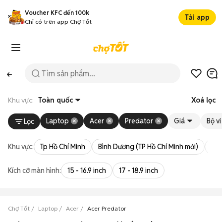
Voucher KFC đến 100k
Tải app
Chỉ có trên app Chợ Tốt
Khu vực:
Toàn quốc
Xoá lọc
Laptop
Acer
Predator
Giá
Bộ vi
Lọc
Khu vực:
Tp Hồ Chí Minh
Bình Dương (TP Hồ Chí Minh mới)
Bà 
Kích cỡ màn hình:
15 - 16.9 inch
17 - 18.9 inch
Chợ Tốt
Laptop
Acer
Acer Predator