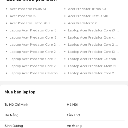
Acer Predator cũ Hà Nội
14,4 triệu - 17,6 triệu
5
Acer Predator Ph315 51
Acer Predator Triton 50
Acer Predator 15
Acer Predator Cestus 510
Top 2 khoảng giá có nhiều tin mua bán laptop Acer Predator nhất
Acer Predator Triton 700
Acer Predator 21X
Laptop Acer Predator giá trên 25 triệu
: 7 sản phẩm
Laptop Acer Predator Core i5 500 GB
Laptop Acer Predator Core i3 750 GB
Laptop Acer Predator giá 20 - 25 triệu
: 5 sản phẩm
Laptop Acer Predator Core i5 256 GB
Laptop Acer Predator Quark Dưới 128 GB
Lưu ý:
Mức giá dựa trên các tin đăng tại Chợ Tốt, chỉ mang tính chất tham
Laptop Acer Predator Core 2 Quad 500 GB
Laptop Acer Predator Core 2 Quad Dưới 128 GB
khảo. Giá Acer Predator cũ sẽ phụ thuộc vào tình trạng, phiên bản và các
Laptop Acer Predator Core 2 Duo 320 GB
Laptop Acer Predator Core i3 256 GB
thoả thuận khi mua bán.
Laptop Acer Predator Core i5 320 GB
Laptop Acer Predator Celeron 250 GB
Chợ Tốt - Nơi mua bán laptop Acer Predator cũ giá tốt nhất!
Laptop Acer Predator Core 2 Quad 320 GB
Laptop Acer Predator Atom 128 GB
Laptop Acer Predator Celeron 320 GB
Laptop Acer Predator Core 2 Duo 128 GB
Mua bán laptop
Tp Hồ Chí Minh
Hà Nội
Đà Nẵng
Cần Thơ
Bình Dương
An Giang