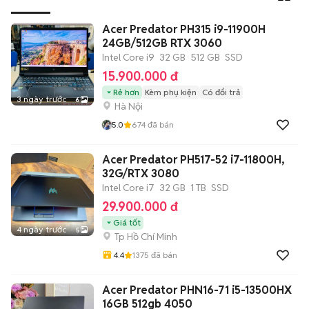
Acer Predator PH315 i9-11900H
24GB/512GB RTX 3060
Intel Core i9
32 GB
512 GB
SSD
15.900.000 đ
Rẻ hơn
Kèm phụ kiện
Có đổi trả
3 ngày trước
6
Hà Nội
5.0
674
đã bán
Acer Predator PH517-52 i7-11800H,
32G/RTX 3080
Intel Core i7
32 GB
1 TB
SSD
29.900.000 đ
Giá tốt
4 ngày trước
5
Tp Hồ Chí Minh
4.4
1375
đã bán
Acer Predator PHN16-71 i5-13500HX
16GB 512gb 4050