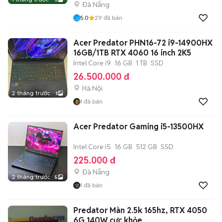
Đà Nẵng
5.0
29
đã bán
Acer Predator PHN16-72 i9-14900HX
16GB/1TB RTX 4060 16 inch 2K5
Intel Core i9
16 GB
1 TB
SSD
26.500.000 đ
Hà Nội
2 tháng trước
1
1
đã bán
Acer Predator Gaming i5-13500HX
Intel Core i5
16 GB
512 GB
SSD
225.000 đ
Đà Nẵng
2 tháng trước
5
1
đã bán
Predator Màn 2.5k 165hz, RTX 4050
6G 140W cực khỏe