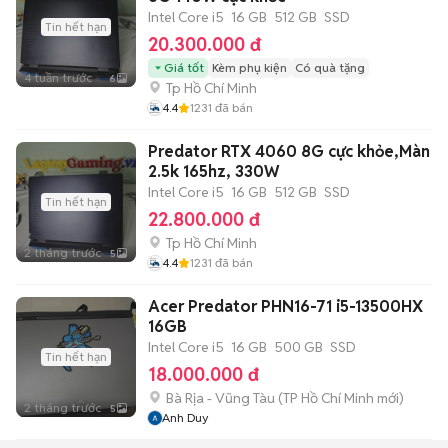
Intel Core i5
16 GB
512 GB
SSD
Tin hết hạn
20.300.000 đ
Giá tốt
Kèm phụ kiện
Có quà tặng
4 tuần trước
6
Tp Hồ Chí Minh
4.4
1231
đã bán
Predator RTX 4060 8G cực khỏe,Màn
2.5k 165hz, 330W
Intel Core i5
16 GB
512 GB
SSD
Tin hết hạn
22.800.000 đ
Tp Hồ Chí Minh
2 tháng trước
5
4.4
1231
đã bán
Acer Predator PHN16-71 i5-13500HX
16GB
Intel Core i5
16 GB
500 GB
SSD
Tin hết hạn
18.000.000 đ
Bà Rịa - Vũng Tàu
(
TP Hồ Chí Minh
mới)
2 tháng trước
5
Anh Duy