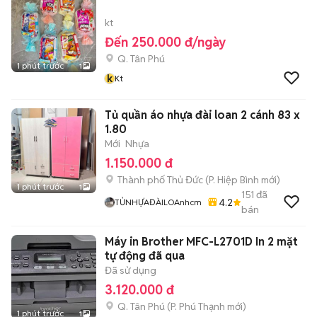
kt
Đến 250.000 đ/ngày
Q. Tân Phú
1 phút trước
1
k
Kt
Tủ quần áo nhựa đài loan 2 cánh 83 x
1.80
Mới
Nhựa
1.150.000 đ
Thành phố Thủ Đức
(
P. Hiệp Bình
mới)
1 phút trước
1
151
đã
4.2
TỦNHỰAĐÀILOAnhcm
bán
Máy in Brother MFC-L2701D In 2 mặt
tự động đã qua
Đã sử dụng
3.120.000 đ
Q. Tân Phú
(
P. Phú Thạnh
mới)
1 phút trước
1