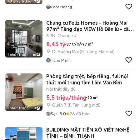
43 giây trước
7
Coca Hoàng
Chung cư Feliz Homes - Hoàng Mai
97m² Tầng đẹp VIEW Hồ Đền lừ - căn
V
3 PN
Chung cư
8,45 tỷ
87 tr/m²
97 m²
Q. Hoàng Mai
(
P. Tương Mai
mới)
1 phút trước
10
Hùng Mạnh
Phòng tầng trệt, bếp riêng, full nội
thất mới trung tâm Lâm Văn Bền
Nội thất đầy đủ
5,5 triệu/tháng
20 m²
Quận 7
(
P. Tân Hưng
mới)
1 phút trước
4
5.0
26
đã bán
Đạt
BUILDING MẶT TIỀN XÔ VIẾT NGHỆ
TĨNH – BÌNH THẠNH