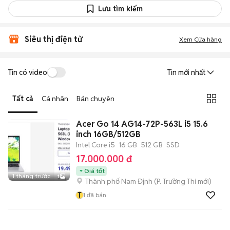
Lưu tìm kiếm
Siêu thị điện tử
Xem Cửa hàng
Tin có video
Tin mới nhất
Tất cả
Cá nhân
Bán chuyên
Acer Go 14 AG14-72P-563L i5 15.6
inch 16GB/512GB
Intel Core i5
16 GB
512 GB
SSD
17.000.000 đ
Giá tốt
1 tháng trước
1
Thành phố Nam Định
(
P. Trường Thi
mới)
T
1
đã bán