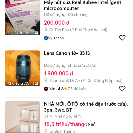
Máy hút sữa Real Bubee Intelligent
microcomputer
Đã sử dụng
Đồ cho mẹ
200.000 đ
Q. Tân Phú
(
P. Phú Thọ Hòa
mới)
41 giây trước
1
Vy Thanh
Lens Canon 18-135 IS
Đã sử dụng (chưa sửa chữa)
1.900.000 đ
Thành phố Dĩ An
(
P. Tân Đông Hiệp
mới)
42 giây trước
3
4.8
75
đã bán
Trần
NHÀ MỚI, ÔTÔ có thể đậu trước cửa).
3pn, 3wc. BT
3 PN
Nhà ngõ, hẻm
15,5 triệu/tháng
36 m²
Q. Bình Thạnh