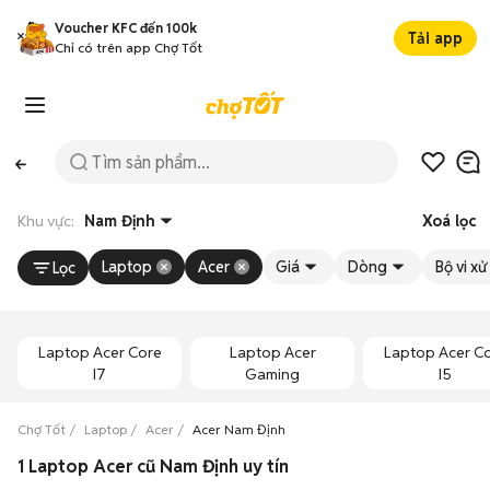
Voucher KFC đến 100k
Tải app
Chỉ có trên app Chợ Tốt
Khu vực:
Nam Định
Xoá lọc
Laptop
Acer
Giá
Dòng
Bộ vi xử 
Lọc
Laptop Acer Core
Laptop Acer
Laptop Acer C
I7
Gaming
I5
Chợ Tốt
Laptop
Acer
Acer Nam Định
1 Laptop Acer cũ Nam Định uy tín