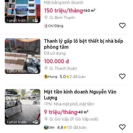
Mặt bằng kinh doanh
150 triệu/tháng
160 m²
Q. Bình Thạnh
1 phút trước
5
Chí Đặng
Thanh lý gấp lô bệt thiết bị nhà bếp
phòng tắm
Đã sử dụng
100.000 đ
Q. Thanh Xuân
1 phút trước
3
h
5.0
2
đã bán
Hung
Mặt tiền kinh doanh Nguyễn Văn
Lượng
1 PN
Nhà mặt phố, mặt tiền
9 triệu/tháng
40 m²
Q. Gò Vấp
(
P. Gò Vấp
mới)
1 phút trước
4
4.8
115
đã bán
Dân