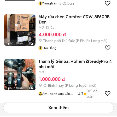
T
5
đã bán
Trungtran
Máy rửa chén Comfee CDW-8F60RB
Đen
Mới
Khác
4.000.000 đ
Thành phố Thủ Đức
(
P. Phước Long
mới)
1 phút trước
3
T
Thu Hằng
thanh lý Gimbal Hohem iSteadyPro 4
như mới
Mới
1.000.000 đ
Q. Bình Thuỷ
(
P. Long Tuyền
mới)
1 phút trước
4
315
đã
Â
4.7
Âm Thanh Xưa Cần
bán
Thơ
Xem thêm