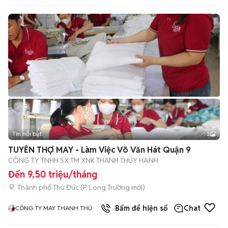
Tin nổi bật
3
TUYỂN THỢ MAY - Làm Việc Võ Văn Hát Quận 9
CÔNG TY TNHH SX TM XNK THANH THÚY HẠNH
Đến 9,50 triệu/tháng
Thành phố Thủ Đức
(
P. Long Trường
mới)
1
đã bán
Bấm để hiện số
Chat
CÔNG TY MAY THANH THÚY
HẠNH LUCIA