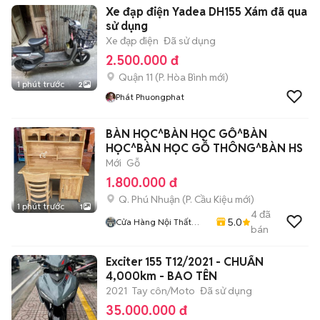
Xe đạp điện Yadea DH155 Xám đã qua
sử dụng
Xe đạp điện
Đã sử dụng
2.500.000 đ
Quận 11
(
P. Hòa Bình
mới)
1 phút trước
2
Phát Phuongphat
BÀN HỌC^BÀN HỌC GỖ^BÀN
HỌC^BÀN HỌC GỖ THÔNG^BÀN HS
Mới
Gỗ
1.800.000 đ
Q. Phú Nhuận
(
P. Cầu Kiệu
mới)
1 phút trước
1
4
đã
5.0
Cửa Hàng Nội Thất
bán
Lâm Gia
Exciter 155 T12/2021 - CHUẨN
4,000km - BAO TÊN
2021
Tay côn/Moto
Đã sử dụng
35.000.000 đ