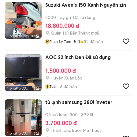
Suzuki Avenis 150 Xanh Nguyên zin
2000
Tay ga
Đã sử dụng
18.800.000 đ
Quận 1
(
P. Bến Thành
mới)
1 phút trước
20
P
5.0
32
đã bán
Phan Sy Tam
AOC 22 inch Đen Đã sử dụng
1.500.000 đ
Huyện Xuân Lộc
T
6
đã bán
Tuấn
1 phút trước
3
tủ lạnh samsung 380l inveter
Đã sử dụng
300 - 399 lít
3.700.000 đ
Thành phố Buôn Ma Thuột
1 phút trước
3