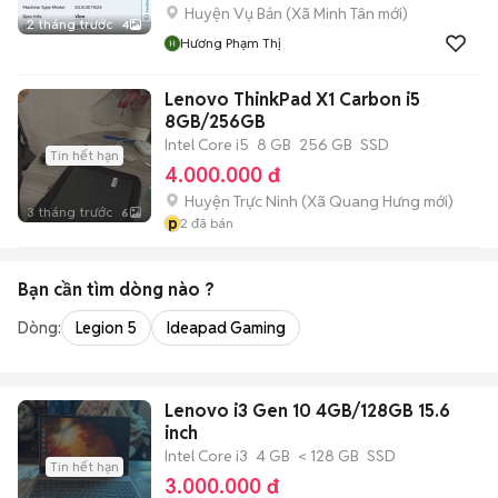
Huyện Vụ Bản
(
Xã Minh Tân
mới)
2 tháng trước
4
Hương Phạm Thị
Lenovo ThinkPad X1 Carbon i5
8GB/256GB
Intel Core i5
8 GB
256 GB
SSD
Tin hết hạn
4.000.000 đ
Huyện Trực Ninh
(
Xã Quang Hưng
mới)
3 tháng trước
6
p
2
đã bán
Bạn cần tìm
dòng
nào ?
Dòng:
Legion 5
Ideapad Gaming
Lenovo i3 Gen 10 4GB/128GB 15.6
inch
Intel Core i3
4 GB
< 128 GB
SSD
Tin hết hạn
3.000.000 đ