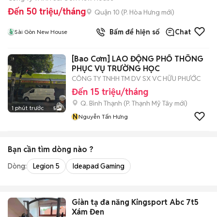
Đến 50 triệu/tháng
Quận 10
(
P. Hòa Hưng
mới)
Bấm để hiện số
Chat
Sài Gòn New House
[Bao Cơm] LAO ĐỘNG PHỔ THÔNG
PHỤC VỤ TRƯỜNG HỌC
CÔNG TY TNHH TM DV SX VC HỮU PHƯỚC
Đến 15 triệu/tháng
Q. Bình Thạnh
(
P. Thạnh Mỹ Tây
mới)
1 phút trước
5
N
Nguyễn Tấn Hưng
Bạn cần tìm
dòng
nào ?
Dòng:
Legion 5
Ideapad Gaming
Giàn tạ đa năng Kingsport Abc 7t5
Xám Đen