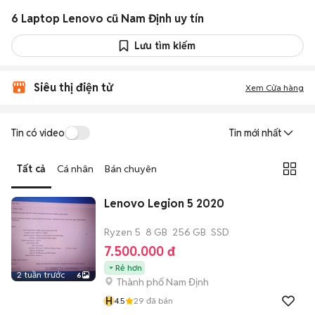
6 Laptop Lenovo cũ Nam Định uy tín
Lưu tìm kiếm
Siêu thị điện tử
Xem Cửa hàng
Tin có video
Tin mới nhất
Tất cả
Cá nhân
Bán chuyên
Lenovo Legion 5 2020
Ryzen 5
8 GB
256 GB
SSD
7.500.000 đ
Rẻ hơn
2 tuần trước
6
Thành phố Nam Định
H
4.5
29
đã bán