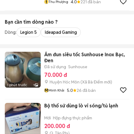
t
4.0
221
đã bán
Thu Phượng
Bạn cần tìm
dòng
nào ?
Dòng:
Legion 5
Ideapad Gaming
Ấm đun siêu tốc Sunhouse Inox Bạc,
Đen
Đã sử dụng
Sunhouse
70.000 đ
Huyện Hóc Môn
(
Xã Bà Điểm
mới)
1 phút trước
1
M
5.0
26
đã bán
Minh Khải
Bộ thố sứ dùng lò vi sóng/tủ lạnh
Mới
Hộp đựng thực phẩm
200.000 đ
Q. Tân Phú