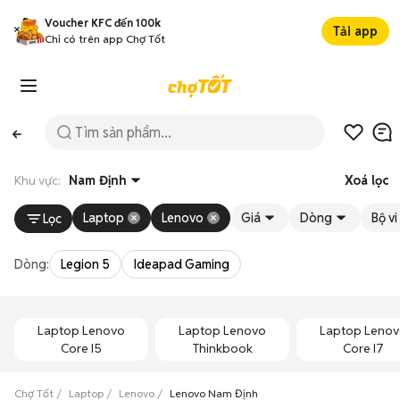
Voucher KFC đến 100k
Tải app
Chỉ có trên app Chợ Tốt
Khu vực:
Nam Định
Xoá lọc
Laptop
Lenovo
Giá
Dòng
Bộ vi
Lọc
Dòng:
Legion 5
Ideapad Gaming
Laptop Lenovo
Laptop Lenovo
Laptop Leno
Core I5
Thinkbook
Core I7
Chợ Tốt
Laptop
Lenovo
Lenovo Nam Định