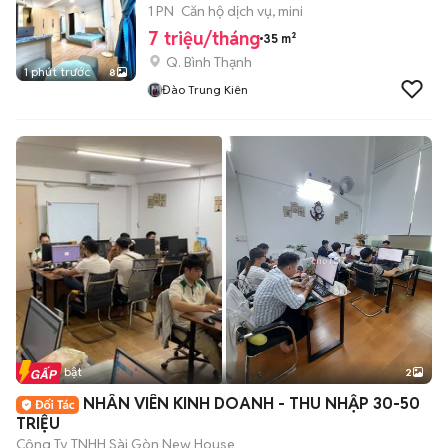
1 PN
Căn hộ dịch vụ, mini
7 triệu/tháng
35 m²
Q. Bình Thạnh
1 phút trước
8
Đào Trung Kiên
Tin nổi bật
2
NHÂN VIÊN KINH DOANH - THU NHẬP 30-50
TRIỆU
Công Ty TNHH Sài Gòn New House