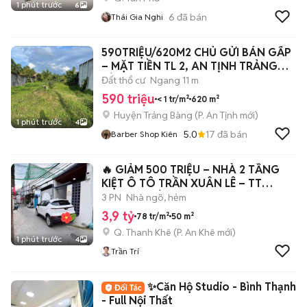
1 phút trước
6
6
đã bán
Thái Gia Nghi
590TRIỆU/620M2 CHỦ GỬI BÁN GẤP
– MẶT TIỀN TL 2, AN TỊNH TRẢNG
BÀNG
Đất thổ cư
Ngang 11 m
590 triệu
< 1 tr/m²
620 m²
Huyện Trảng Bàng
(
P. An Tịnh
mới)
1 phút trước
4
5.0
17
đã bán
Barber Shop Kiên
🔥 GIẢM 500 TRIỆU – NHÀ 2 TẦNG
KIỆT Ô TÔ TRẦN XUÂN LÊ – TT
THANH KHÊ 🏡
3 PN
Nhà ngõ, hẻm
3,9 tỷ
78 tr/m²
50 m²
Q. Thanh Khê
(
P. An Khê
mới)
1 phút trước
4
Trần Trí
✨Căn Hộ Studio - Bình Thạnh
- Full Nội Thất