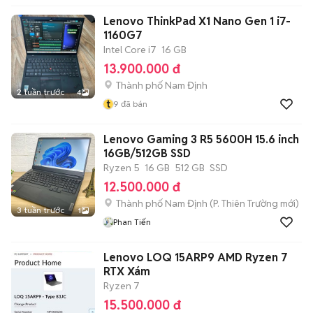
Lenovo ThinkPad X1 Nano Gen 1 i7-
1160G7
Intel Core i7
16 GB
13.900.000 đ
Thành phố Nam Định
2 tuần trước
4
t
9
đã bán
Lenovo Gaming 3 R5 5600H 15.6 inch
16GB/512GB SSD
Ryzen 5
16 GB
512 GB
SSD
12.500.000 đ
Thành phố Nam Định
(
P. Thiên Trường
mới)
3 tuần trước
1
Phan Tiến
Lenovo LOQ 15ARP9 AMD Ryzen 7
RTX Xám
Ryzen 7
15.500.000 đ