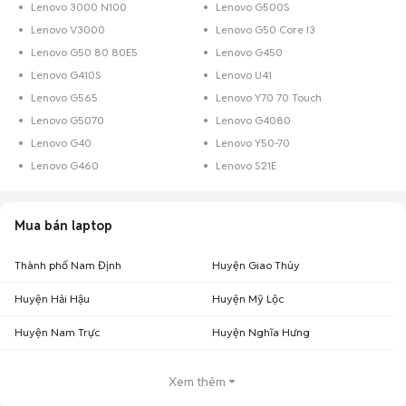
Lenovo 3000 N100
Lenovo G500S
Lenovo V3000
Lenovo G50 Core I3
Lenovo G50 80 80E5
Lenovo G450
Lenovo G410S
Lenovo U41
Lenovo G565
Lenovo Y70 70 Touch
Lenovo G5070
Lenovo G4080
Lenovo G40
Lenovo Y50-70
Lenovo G460
Lenovo S21E
Mua bán laptop
Thành phố Nam Định
Huyện Giao Thủy
Huyện Hải Hậu
Huyện Mỹ Lộc
Huyện Nam Trực
Huyện Nghĩa Hưng
Xem thêm