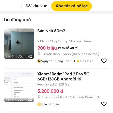
Đổi khu vực
Xóa tất cả bộ lọc
Tin đăng mới
Bán Nhà 60m2
2 PN
Hướng Đông
Nhà ngõ, hẻm
900 triệu
19 tr/m²
48 m²
Huyện Bình Chánh
(
Xã Vĩnh Lộc
mới)
1 phút trước
9
N
5.0
4
đã bán
Nguyen Truong Son
Xiaomi Redmi Pad 2 Pro 5G
6GB/128GB Android 16
Redmi Pad 2
128 GB
5.200.000 đ
Thành phố Thủ Đức
(
P. Linh Xuân
mới)
1 phút trước
2
T
Trần Bá Tuấn