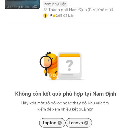
Kèm phụ kiện
3 tháng trước
3
Thành phố Nam Định
(
P. Vị Khê
mới)
j
4.9
265
đã bán
Không còn kết quả phù hợp tại Nam Định
Hãy xóa một số bộ lọc hoặc thay đổi khu vực tìm 
kiếm để xem nhiều kết quả hơn
Laptop
Lenovo