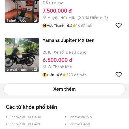
Đã sử dụng
7.500.000 đ
Huyện Hóc Môn
(
Xã Bà Điểm
mới)
1 phút trước
1
H
4.4
16
đã bán
Hưu Thanh
Yamaha Jupiter MX Đen
2010
Xe số
Đã sử dụng
6.500.000 đ
Q. Thanh Khê
2 phút trước
5
T
4.8
220
đã bán
Tuấn
Xem thêm
Các từ khóa phổ biến
Lenovo 3000 G400
Lenovo 20296
Lenovo 3000 G410
Lenovo G480