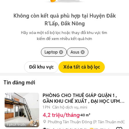
Không còn kết quả phù hợp tại Huyện Đắk
R'Lấp, Đắk Nông
Hãy xóa một số bộ lọc hoặc thay đổi khu vực tìm 
kiếm để xem nhiều kết quả hơn
Laptop
Asus
Đổi khu vực
Xóa tất cả bộ lọc
Tin đăng mới
PHÒNG CHO THUÊ GIÁP QUẬN 1 ,
GẦN KHU CHẾ XUẤT , ĐẠI HỌC UFM ,
QUẬN 4
1 PN
Căn hộ dịch vụ, mini
4,2 triệu/tháng
40 m²
Phường Tân Thuận Đông
(
P. Tân Thuận
mới)
1 phút trước
12