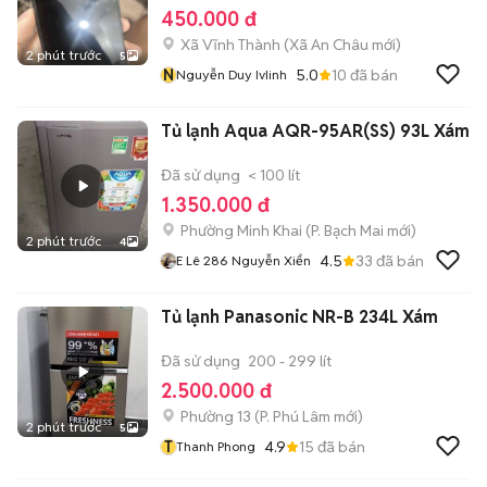
450.000 đ
Xã Vĩnh Thành
(
Xã An Châu
mới)
2 phút trước
5
N
5.0
10
đã bán
Nguyễn Duy IvIinh
Tủ lạnh Aqua AQR-95AR(SS) 93L Xám
Đã sử dụng
< 100 lít
1.350.000 đ
Phường Minh Khai
(
P. Bạch Mai
mới)
2 phút trước
4
4.5
33
đã bán
E Lê 286 Nguyễn Xiển
Tủ lạnh Panasonic NR-B 234L Xám
Đã sử dụng
200 - 299 lít
2.500.000 đ
Phường 13
(
P. Phú Lâm
mới)
2 phút trước
5
T
4.9
15
đã bán
Thanh Phong