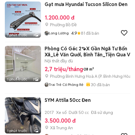
Gạt mưa Hyundai Tucson Silicon Đen
1.200.000 đ
Phường Bồ Đề
4.9
81
đã bán
Long Lương
1 phút trước
3
Phòng Có Gác 2🍠X Gần Ngã Tư Bốn
Xã_Lê Văn Quới, Bình Tân_Tiện Qua VH
Nội thất đầy đủ
2,7 triệu/tháng
28 m²
Phường Bình Hưng Hoà A
(
P. Bình Hưng Hòa
m
1 phút trước
7
30
đã bán
Trai Trẻ Có Phòng Rẻ
SYM Attila 50cc Đen
2017
Xe số
Dưới 50 cc
Đã sử dụng
3.500.000 đ
Xã Trung An
1 phút trước
1