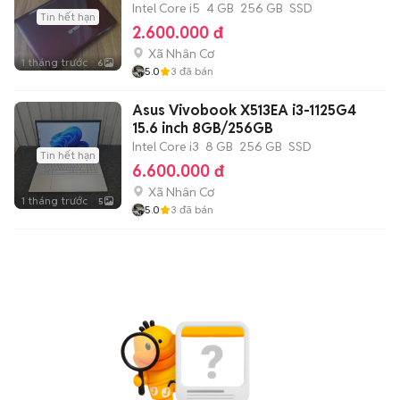
Intel Core i5
4 GB
256 GB
SSD
Tin hết hạn
2.600.000 đ
Xã Nhân Cơ
1 tháng trước
6
5.0
3
đã bán
Asus Vivobook X513EA i3-1125G4
15.6 inch 8GB/256GB
Intel Core i3
8 GB
256 GB
SSD
Tin hết hạn
6.600.000 đ
Xã Nhân Cơ
1 tháng trước
5
5.0
3
đã bán