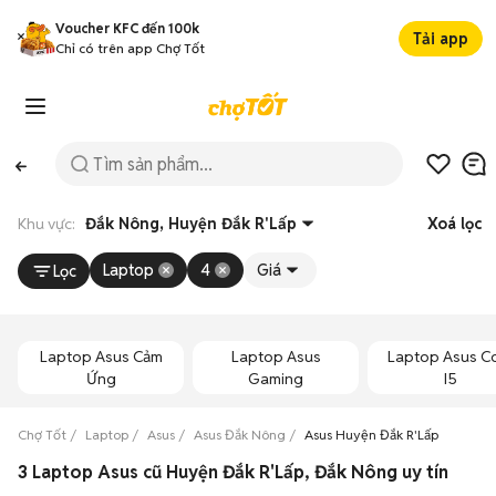
Voucher KFC đến 100k
Tải app
Chỉ có trên app Chợ Tốt
Khu vực:
Đắk Nông, Huyện Đắk R'Lấp
Xoá lọc
Laptop
4
Giá
Lọc
Laptop Asus Cảm
Laptop Asus
Laptop Asus C
Ứng
Gaming
I5
Chợ Tốt
Laptop
Asus
Asus Đắk Nông
Asus Huyện Đắk R'Lấp
3 Laptop Asus cũ Huyện Đắk R'Lấp, Đắk Nông uy tín