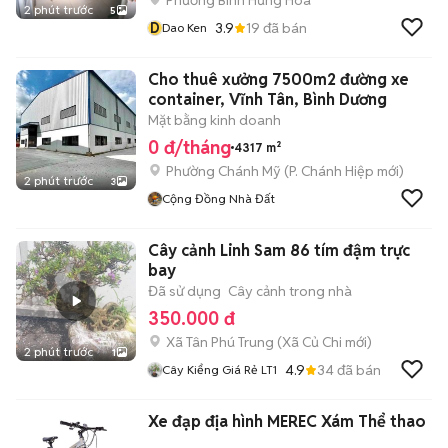
Phường Bình Hưng Hòa
2 phút trước
5
D
3.9
19
đã bán
Dao Ken
Cho thuê xưởng 7500m2 đường xe
container, Vĩnh Tân, Bình Dương
Mặt bằng kinh doanh
0 đ/tháng
4317 m²
Phường Chánh Mỹ
(
P. Chánh Hiệp
mới)
2 phút trước
3
Cộng Đồng Nhà Đất
Cây cảnh Linh Sam 86 tím đậm trực
bay
Đã sử dụng
Cây cảnh trong nhà
350.000 đ
Xã Tân Phú Trung
(
Xã Củ Chi
mới)
2 phút trước
1
4.9
34
đã bán
Cây Kiểng Giá Rẻ LT1
Xe đạp địa hình MEREC Xám Thể thao