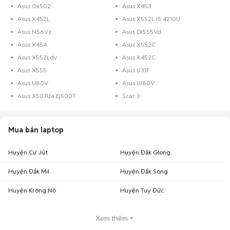
Asus Gx502
Asus X453
Asus X452L
Asus X552L I5 4210U
Asus N56Vz
Asus Gl555Vd
Asus X454
Asus X552C
Asus X552Ldv
Asus X452C
Asus X555
Asus U31F
Asus U80V
Asus Ul80V
Asus X507Ua Ej500T
Scar 3
Mua bán laptop
Huyện Cư Jút
Huyện Đăk Glong
Huyện Đắk Mil
Huyện Đắk Song
Huyện Krông Nô
Huyện Tuy Đức
Xem thêm