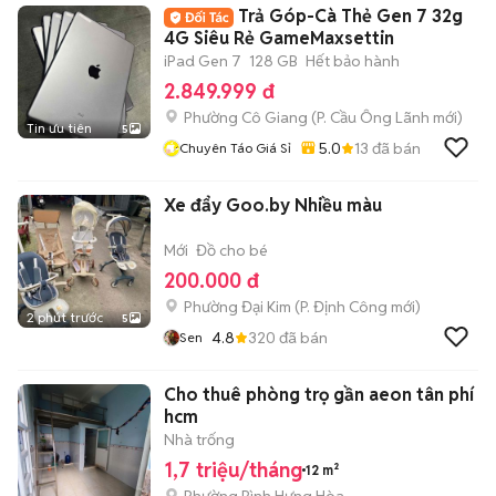
Trả Góp-Cà Thẻ Gen 7 32g
4G Siêu Rẻ GameMaxsettin
iPad Gen 7
128 GB
Hết bảo hành
2.849.999 đ
Phường Cô Giang
(
P. Cầu Ông Lãnh
mới)
Tin ưu tiên
5
5.0
13
đã bán
Chuyên Táo Giá Sỉ
Xe đẩy Goo.by Nhiều màu
Mới
Đồ cho bé
200.000 đ
Phường Đại Kim
(
P. Định Công
mới)
2 phút trước
5
4.8
320
đã bán
Sen
Cho thuê phòng trọ gần aeon tân phí
hcm
Nhà trống
1,7 triệu/tháng
12 m²