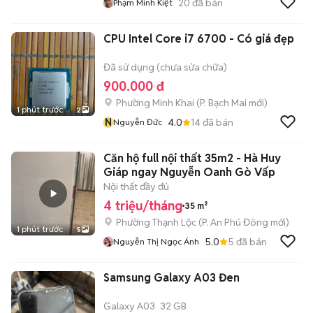
20
đã bán
Phạm Minh Kiệt
CPU Intel Core i7 6700 - Có giá đẹp
Đã sử dụng (chưa sửa chữa)
900.000 đ
Phường Minh Khai
(
P. Bạch Mai
mới)
1 phút trước
2
N
4.0
14
đã bán
Nguyễn Đức
Căn hộ full nội thất 35m2 - Hà Huy
Giáp ngay Nguyễn Oanh Gò Vấp
Nội thất đầy đủ
4 triệu/tháng
35 m²
Phường Thạnh Lộc
(
P. An Phú Đông
mới)
1 phút trước
5
5.0
5
đã bán
Nguyễn Thị Ngọc Ánh
Samsung Galaxy A03 Đen
Galaxy A03
32 GB