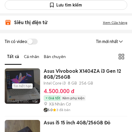
Lưu tìm kiếm
Siêu thị điện tử
Xem Cửa hàng
Tin có video
Tin mới nhất
Tất cả
Cá nhân
Bán chuyên
Asus Vivobook X1404ZA i3 Gen 12
8GB/256GB
Intel Core i3
8 GB
256 GB
Tin hết hạn
4.500.000 đ
Giá tốt
Kèm phụ kiện
1 tháng trước
5
Xã Nhân Cơ
5.0
3
đã bán
Asus i5 15 inch 4GB/256GB Đỏ