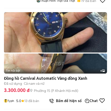
19
đã bán
Thuận Hình Thật Giá Thật
Tin nổi bật
6
+
2
Đồng hồ Carnival Automatic Vàng đồng Xanh
Đã sử dụng
Cả nam và nữ
3.300.000 đ
Phường 15
(
P. Khánh Hội
mới)
T
5.0
13
đã bán
Bấm để hiện số
Chat
Typh