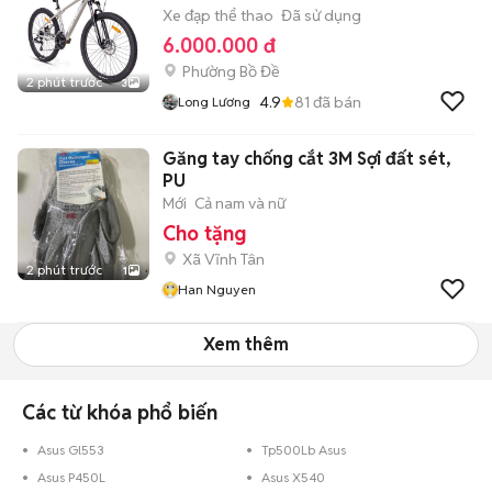
Xe đạp thể thao
Đã sử dụng
6.000.000 đ
Phường Bồ Đề
2 phút trước
3
4.9
81
đã bán
Long Lương
Găng tay chống cắt 3M Sợi đất sét,
PU
Mới
Cả nam và nữ
Cho tặng
Xã Vĩnh Tân
2 phút trước
1
Han Nguyen
Xem thêm
Các từ khóa phổ biến
Asus Gl553
Tp500Lb Asus
Asus P450L
Asus X540