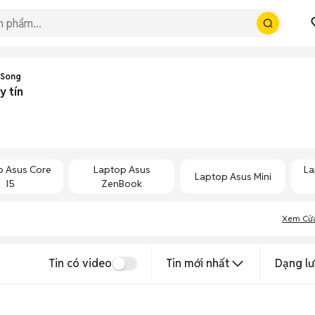
 Song
y tín
p Asus Core
Laptop Asus
La
Laptop Asus Mini
I5
ZenBook
Xem Cử
Tin có video
Tin mới nhất
Dạng lư