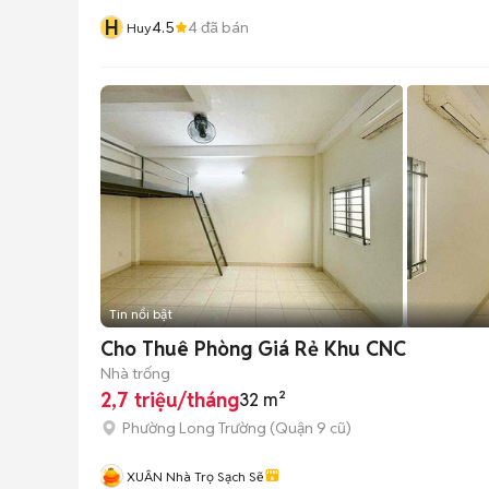
H
4.5
4
đã bán
Huy
Tin nổi bật
Cho Thuê Phòng Giá Rẻ Khu CNC
Nhà trống
2,7 triệu/tháng
32 m²
Phường Long Trường (Quận 9 cũ)
XUÂN Nhà Trọ Sạch Sẽ