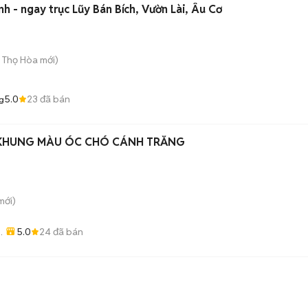
 - ngay trục Lũy Bán Bích, Vườn Lài, Âu Cơ
ú Thọ Hòa
mới)
5.0
23
đã bán
g
Ệ KHUNG MÀU ÓC CHÓ CÁNH TRẮNG
mới)
5.0
24
đã bán