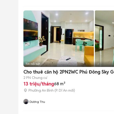
Tin nổi bật
Cho thuê căn hộ 2PN2WC Phú Đông Sky Gra
2 PN
Chung cư
13 triệu/tháng
68 m²
Phường An Bình
(
P. Dĩ An
mới)
Dương Thu