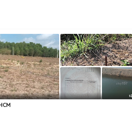
5
 HCM