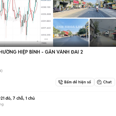
+
2
HƯỜNG HIỆP BÌNH - GẦN VÀNH ĐAI 2
i)
Bấm để hiện số
Chat
1 đỏ, 7 chỗ, 1 chủ
ng