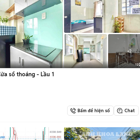
+
2
12
io full nội thất 1PN - 1WC riêng + Cửa sổ thoáng - Lầu 1
Bấm để hiện số
Chat