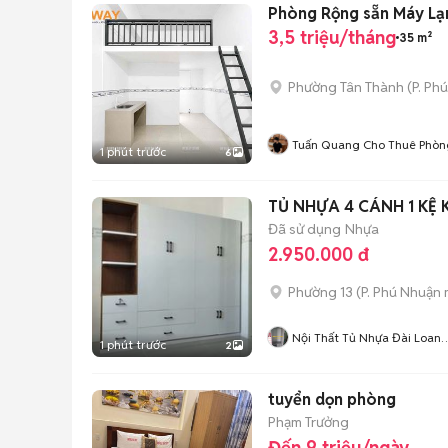
Phòng Rộng sẵn Máy Lạnh
3,5 triệu/tháng
35 m²
Phường Tân Thành
(
P. Ph
Tuấn Quang Cho Thuê Phòn
1 phút trước
6
TỦ NHỰA 4 CÁNH 1 K
Đã sử dụng
Nhựa
2.950.000 đ
Phường 13
(
P. Phú Nhuận
Nội Thất Tủ Nhựa Đài Loan
1 phút trước
2
Minh Quân
tuyển dọn phòng
Phạm Trưởng
Đến 9 triệu/ngày