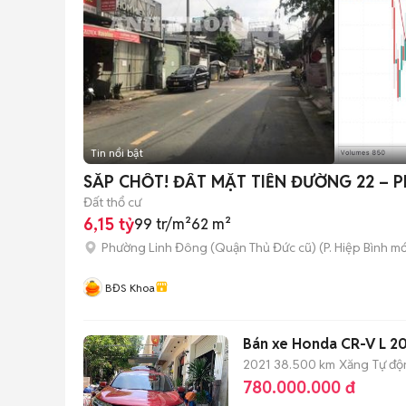
Tin nổi bật
SẮP CHỐT! ĐẤT MẶT TIỀN ĐƯỜNG 22 – P
Đất thổ cư
6,15 tỷ
99 tr/m²
62 m²
Phường Linh Đông (Quận Thủ Đức cũ)
(
P. Hiệp Bình
mớ
BĐS Khoa
Bán xe Honda CR-V L 202
2021
38.500 km
Xăng
Tự độ
780.000.000 đ