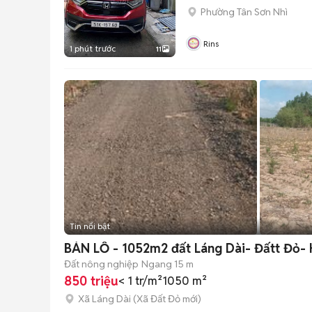
Phường Tân Sơn Nhì
Rins
1 phút trước
11
Tin nổi bật
BÁN LỖ - 1052m2 đất Láng Dài- Đấtt Đỏ-
Đất nông nghiệp
Ngang 15 m
850 triệu
< 1 tr/m²
1050 m²
Xã Láng Dài
(
Xã Đất Đỏ
mới)