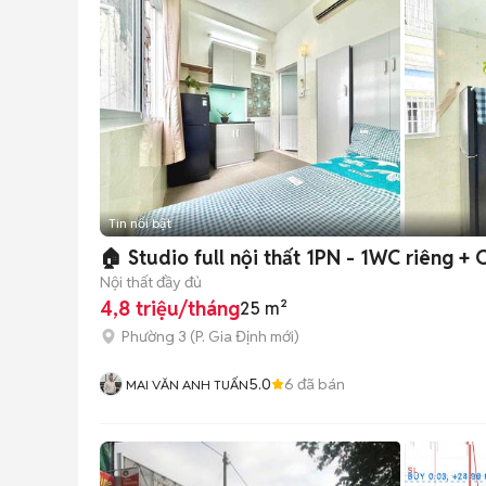
Tin nổi bật
🏠 Stud
Nội thất đầy đủ
4,8 triệu/tháng
25 m²
Phường 3
(
P. Gia Định
mới)
5.0
6
đã bán
MAI VĂN ANH TUẤN