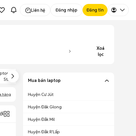
Đăng nhập
Đăng tin
Liên hệ
Xoá
lọc
ptop Asus ROG
Laptop Asus Core
Laptop Asus Core
Strix Scar
I3
I7
Mua bán laptop
Huyện Cư Jút
a hàng
Huyện Đăk Glong
ới
Huyện Đắk Mil
Huyện Đắk R'Lấp