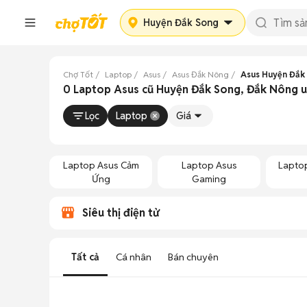
Huyện Đắk Song
Chợ Tốt
Laptop
Asus
Asus Đắk Nông
Asus Huyện Đắk
0 Laptop Asus cũ Huyện Đắk Song, Đắk Nông u
Lọc
Laptop
Giá
Laptop Asus Cảm
Laptop Asus
Lapto
Ứng
Gaming
Siêu thị điện tử
Tất cả
Cá nhân
Bán chuyên