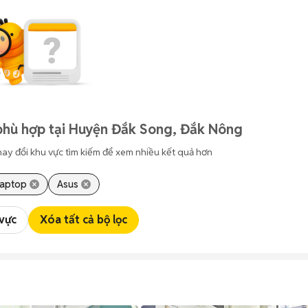
phù hợp tại Huyện Đắk Song, Đắk Nông
hay đổi khu vực tìm kiếm để xem nhiều kết quả hơn
Laptop
Asus
 vực
Xóa tất cả bộ lọc