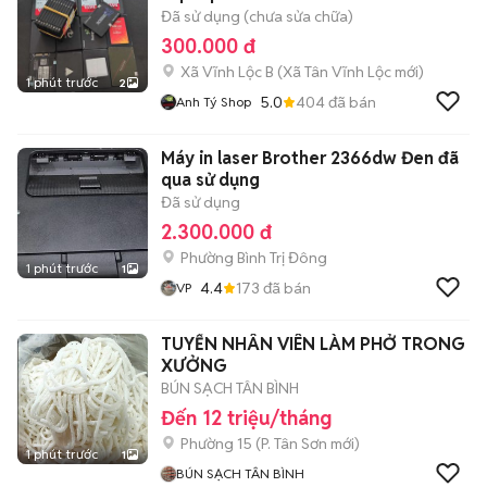
Đã sử dụng (chưa sửa chữa)
300.000 đ
Xã Vĩnh Lộc B
(
Xã Tân Vĩnh Lộc
mới)
1 phút trước
2
5.0
404
đã bán
Anh Tý Shop
Máy in laser Brother 2366dw Đen đã
qua sử dụng
Đã sử dụng
2.300.000 đ
Phường Bình Trị Đông
1 phút trước
1
4.4
173
đã bán
VP
TUYỂN NHÂN VIÊN LÀM PHỞ TRONG
XƯỞNG
BÚN SẠCH TÂN BÌNH
Đến 12 triệu/tháng
Phường 15
(
P. Tân Sơn
mới)
1 phút trước
1
BÚN SẠCH TÂN BÌNH