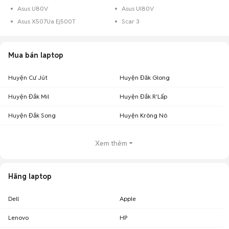
Asus U80V
Asus Ul80V
Asus X507Ua Ej500T
Scar 3
Mua bán laptop
Huyện Cư Jút
Huyện Đăk Glong
Huyện Đắk Mil
Huyện Đắk R'Lấp
Huyện Đắk Song
Huyện Krông Nô
Xem thêm
Hãng laptop
Dell
Apple
Lenovo
HP