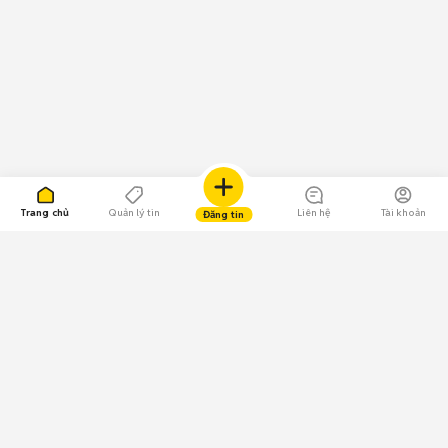
Trang chủ
Quản lý tin
Liên hệ
Tài khoản
Đăng tin
109.000 Bình chọn
Tải ứng dụng Chợ Tốt
Về Chợ Tốt
Quy chế sàn
Chính sách bảo mật
Giải quyết tranh chấp