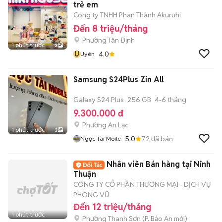
trẻ em
Công ty TNHH Phan Thành Akuruhi
Đến 8 triệu/tháng
Phường Tân Định
1 phút trước
3
U
4.0
Uyên
Samsung S24Plus Zin All
Galaxy S24 Plus
256 GB
4-6 tháng
9.300.000 đ
Phường An Lạc
1 phút trước
3
5.0
72
đã bán
Ngọc Tài Moile
Nhân viên Bán hàng tại Ninh
Thuận
CÔNG TY CỔ PHẦN THƯƠNG MẠI - DỊCH VỤ
PHONG VŨ
Đến 12 triệu/tháng
1 phút trước
Phường Thanh Sơn
(
P. Bảo An
mới)