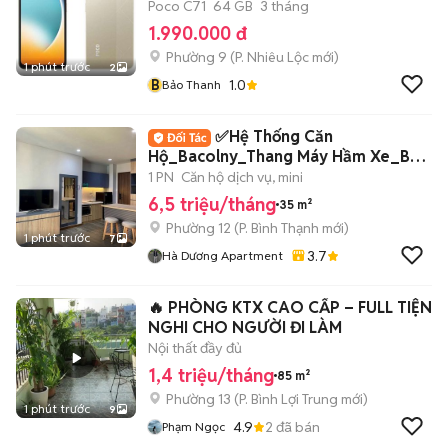
Poco C71
64 GB
3 tháng
1.990.000 đ
Phường 9
(
P. Nhiêu Lộc
mới)
1 phút trước
2
B
1.0
Bảo Thanh
✅Hệ Thống Căn
Hộ_Bacolny_Thang Máy Hầm Xe_Bảo
Vệ_Chu Văn An Bình Thạnh
1 PN
Căn hộ dịch vụ, mini
6,5 triệu/tháng
35 m²
Phường 12
(
P. Bình Thạnh
mới)
1 phút trước
7
3.7
Hà Dương Apartment
🔥 PHÒNG KTX CAO CẤP – FULL TIỆN
NGHI CHO NGƯỜI ĐI LÀM
Nội thất đầy đủ
1,4 triệu/tháng
85 m²
Phường 13
(
P. Bình Lợi Trung
mới)
1 phút trước
9
4.9
2
đã bán
Phạm Ngọc