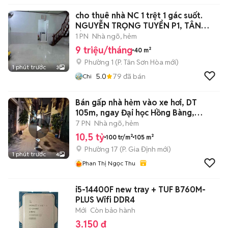
cho thuê nhà NC 1 trệt 1 gác suốt.
NGUYỄN TRỌNG TUYỂN P1, TÂN
BÌNH
1 PN
Nhà ngõ, hẻm
9 triệu/tháng
40 m²
Phường 1
(
P. Tân Sơn Hòa
mới)
1 phút trước
3
5.0
79
đã bán
Chi
Bán gấp nhà hẻm vào xe hơi, DT
105m, ngay Đại học Hồng Bàng,
Phường 17
7 PN
Nhà ngõ, hẻm
10,5 tỷ
100 tr/m²
105 m²
Phường 17
(
P. Gia Định
mới)
1 phút trước
4
Phan Thị Ngọc Thu
i5-14400F new tray + TUF B760M-
PLUS Wifi DDR4
Mới
Còn bảo hành
3.150 đ