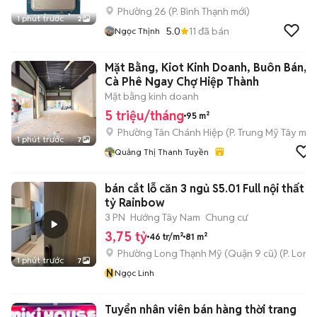
Phường 26
(
P. Bình Thạnh
mới)
1 phút trước
2
5.0
11
đã bán
Ngọc Thịnh
Mặt Bằng, Kiot Kinh Doanh, Buôn Bán,
Cà Phê Ngay Chợ Hiệp Thành
Mặt bằng kinh doanh
5 triệu/tháng
95 m²
Phường Tân Chánh Hiệp
(
P. Trung Mỹ Tây
mới
1 phút trước
7
Quảng Thị Thanh Tuyền
bán cắt lỗ căn 3 ngủ S5.01 Full nội thất -
tỷ Rainbow
3 PN
Hướng Tây Nam
Chung cư
3,75 tỷ
46 tr/m²
81 m²
Phường Long Thạnh Mỹ (Quận 9 cũ)
(
P. Long
1 phút trước
7
N
Ngọc Linh
Tuyển nhân viên bán hàng thời trang