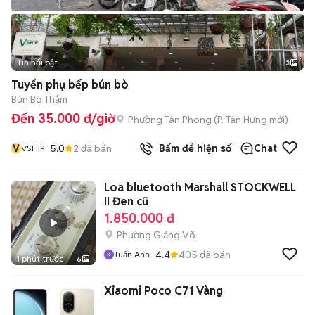
Tin nổi bật
3
Tuyển phụ bếp bún bò
Bún Bò Thắm
Đến 35.000 đ/giờ
Phường Tân Phong
(
P. Tân Hưng
mới)
V
5.0
2
đã bán
Bấm để hiện số
Chat
VSHIP
Loa bluetooth Marshall STOCKWELL
II Đen cũ
1.850.000 đ
Phường Giảng Võ
4.4
405
đã bán
Tuấn Anh
1 phút trước
6
Xiaomi Poco C71 Vàng