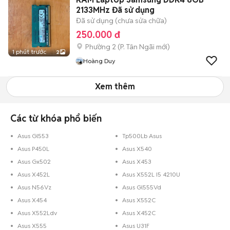
2133MHz Đã sử dụng
Đã sử dụng (chưa sửa chữa)
250.000 đ
Phường 2
(
P. Tân Ngãi
mới)
1 phút trước
2
Hoàng Duy
Xem thêm
Các từ khóa phổ biến
Asus Gl553
Tp500Lb Asus
Asus P450L
Asus X540
Asus Gx502
Asus X453
Asus X452L
Asus X552L I5 4210U
Asus N56Vz
Asus Gl555Vd
Asus X454
Asus X552C
Asus X552Ldv
Asus X452C
Asus X555
Asus U31F