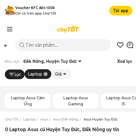
Voucher KFC đến 100k
Tải app
Chỉ có trên app Chợ Tốt
Khu vực:
Đắk Nông, Huyện Tuy Đức
Xoá lọc
Laptop
Giá
Lọc
Laptop Asus Cảm
Laptop Asus
Laptop Asus C
Ứng
Gaming
I5
Chợ Tốt
Laptop
Asus
Asus Đắk Nông
Asus Huyện Tuy Đức
0 Laptop Asus cũ Huyện Tuy Đức, Đắk Nông uy tín