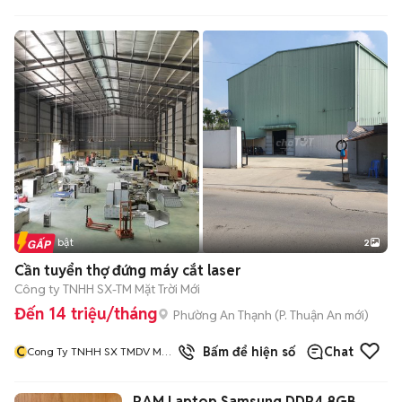
Tin nổi bật
2
Cần tuyển thợ đứng máy cắt laser
Công ty TNHH SX-TM Mặt Trời Mới
Đến 14 triệu/tháng
Phường An Thạnh
(
P. Thuận An
mới)
C
1
đã bán
Bấm để hiện số
Chat
Cong Ty TNHH SX TMDV Mat
Troi Moi
RAM Laptop Samsung DDR4 8GB