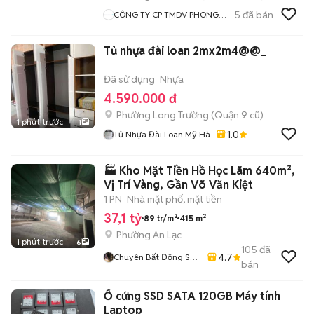
5
đã bán
CÔNG TY CP TMDV PHONG
VŨ
Tủ nhựa đài loan 2mx2m4@@_
Đã sử dụng
Nhựa
4.590.000 đ
Phường Long Trường (Quận 9 cũ)
1 phút trước
1
1.0
Tủ Nhựa Đài Loan Mỹ Hà
🏭 Kho Mặt Tiền Hồ Học Lãm 640m²,
Vị Trí Vàng, Gần Võ Văn Kiệt
1 PN
Nhà mặt phố, mặt tiền
37,1 tỷ
89 tr/m²
415 m²
Phường An Lạc
1 phút trước
6
105
đã
4.7
Chuyên Bất Động Sản
bán
Bình Tân ( Mua Bán-
Cho Thuê Nhà Đất,
Ổ cứng SSD SATA 120GB Máy tính
Kho Xưởng)
Laptop