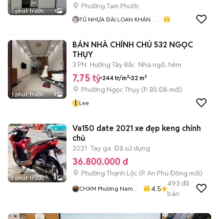
Phường Tam Phước
1 phút trước
1
TỦ NHỰA ĐÀI LOAN KHÁNH
HUYỀN 678
BÁN NHÀ CHÍNH CHỦ 532 NGỌC
THỤY
3 PN
Hướng Tây Bắc
Nhà ngõ, hẻm
7,75 tỷ
244 tr/m²
32 m²
Phường Ngọc Thụy
(
P. Bồ Đề
mới)
1 phút trước
7
l
Lee
Va150 date 2021 xe đẹp keng chính
chủ
2021
Tay ga
Đã sử dụng
36.800.000 đ
Phường Thạnh Lộc
(
P. An Phú Đông
mới)
1 phút trước
9
493
đã
4.5
CHXM Phương Nam
bán
Chuyên Bán Xe Trả
Góp