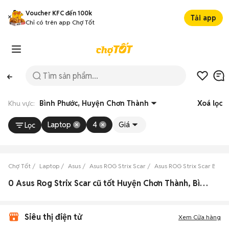
Voucher KFC đến 100k
Tải app
Chỉ có trên app Chợ Tốt
Khu vực:
Bình Phước, Huyện Chơn Thành
Xoá lọc
Laptop
4
Giá
Lọc
Chợ Tốt
Laptop
Asus
Asus ROG Strix Scar
Asus ROG Strix Scar Bình 
0 Asus Rog Strix Scar cũ tốt Huyện Chơn Thành, Bình Phước
Siêu thị điện tử
Xem Cửa hàng