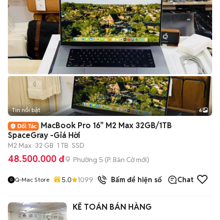
Tin nổi bật
6
+
2
MacBook Pro 16" M2 Max 32GB/1TB
SpaceGray -Giá Hời
M2 Max
32 GB
1 TB
SSD
48.500.000 đ
Phường 5
(
P. Bàn Cờ
mới)
5.0
1099
đã bán
Bấm để hiện số
Chat
Q-Mac Store
KẾ TOÁN BÁN HÀNG