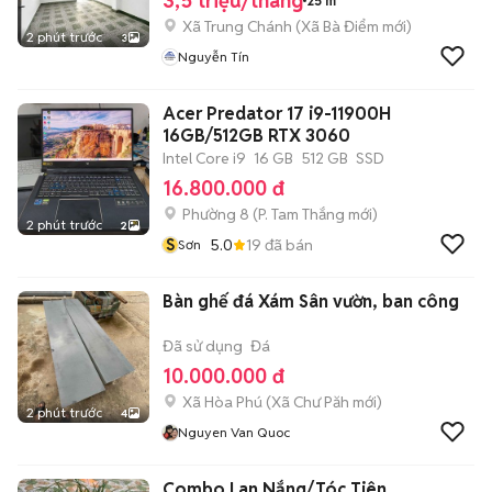
3,5 triệu/tháng
25 m²
Xã Trung Chánh
(
Xã Bà Điểm
mới)
2 phút trước
3
Nguyễn Tín
Acer Predator 17 i9-11900H
16GB/512GB RTX 3060
Intel Core i9
16 GB
512 GB
SSD
16.800.000 đ
Phường 8
(
P. Tam Thắng
mới)
2 phút trước
2
S
5.0
19
đã bán
Sơn
Bàn ghế đá Xám Sân vườn, ban công
Đã sử dụng
Đá
10.000.000 đ
Xã Hòa Phú
(
Xã Chư Păh
mới)
2 phút trước
4
Nguyen Van Quoc
Combo Lan Nắng/Tóc Tiên