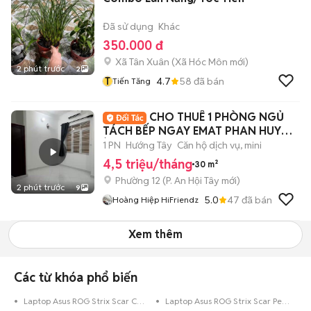
Đã sử dụng
Khác
350.000 đ
Xã Tân Xuân
(
Xã Hóc Môn
mới)
2 phút trước
2
T
4.7
58
đã bán
Tiến Tăng
CHO THUÊ 1 PHÒNG NGỦ
TÁCH BẾP NGAY EMAT PHAN HUY
ÍCH CHO ANH CHỊ EM
1 PN
Hướng Tây
Căn hộ dịch vụ, mini
4,5 triệu/tháng
30 m²
Phường 12
(
P. An Hội Tây
mới)
2 phút trước
9
5.0
47
đã bán
Hoàng Hiệp HiFriendz
Xem thêm
Các từ khóa phổ biến
Laptop Asus ROG Strix Scar Core i5 320 GB
Laptop Asus ROG Strix Scar Pentium 1 TB