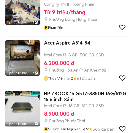
Công Ty TNHH Hoàng Phiên
Từ 9 triệu/tháng
Phường Đông Hưng Thuận
1 phút trước
2
P
Phan Yến
Acer Aspire A514-54
Intel Core i3
8 GB
500 GB
SSD
6.200.000 đ
Phường Hòa An
(
P. An Khê
mới)
1 phút trước
3
T
5.0
61
đã bán
Thùy Viên
HP ZBOOK 15 G5 I7-8850H 16G/512G
15.6 inch Xám
Intel Core i7
16 GB
512 GB
SSD
8.900.000 đ
Phường Phước Thới
1 phút trước
5
V
4.9
586
đã bán
Vi Tính Tấn Nguyên