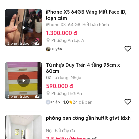
iPhone XS 64GB Vàng Mất Face ID,
loạn cảm
iPhone XS
64 GB
Hết bảo hành
1.300.000 đ
Phường An Lạc A
2 phút trước
4
Quyền
Tủ nhựa Duy Trân 4 tầng 95cm x
60cm
Đã sử dụng
Nhựa
590.000 đ
Phường Thới An
2 phút trước
1
4.0
24
đã bán
Thiện
phòng ban công gần huflit gtvt lđxh
Nội thất đầy đủ