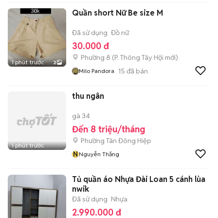
Quần short Nữ Be size M
Đã sử dụng
Đồ nữ
30.000 đ
Phường 8
(
P. Thông Tây Hội
mới)
1 phút trước
2
15
đã bán
Milo Pandora
thu ngân
gà 34
Đến 8 triệu/tháng
Phường Tân Đông Hiệp
1 phút trước
N
Nguyễn Thắng
Tủ quần áo Nhựa Đài Loan 5 cánh lùa
nwik
Đã sử dụng
Nhựa
2.990.000 đ