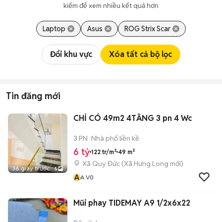
kiếm để xem nhiều kết quả hơn
Laptop
Asus
ROG Strix Scar
Đổi khu vực
Xóa tất cả bộ lọc
Tin đăng mới
CHỈ CÓ 49m2 4TẦNG 3 pn 4 Wc
3 PN
Nhà phố liền kề
6 tỷ
122 tr/m²
49 m²
Xã Quy Đức
(
Xã Hưng Long
mới)
36 giây trước
5
A
A V0
Mũi phay TIDEMAY A9 1/2x6x22