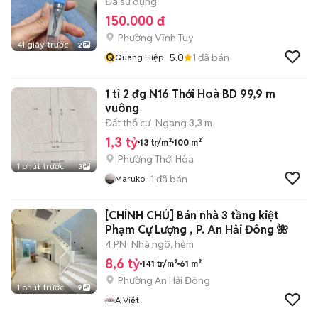
Đã sử dụng
150.000 đ
Phường Vĩnh Tuy
41 giây trước
2
Q
5.0
1
đã bán
Quang Hiệp
1 tỉ 2 đg N16 Thới Hoà BD 99,9 m
vuông
Đất thổ cư
Ngang 3,3 m
1,3 tỷ
13 tr/m²
100 m²
Phường Thới Hòa
1 phút trước
3
1
đã bán
Maruko
[CHÍNH CHỦ] Bán nhà 3 tầng kiệt
Phạm Cự Lượng , P. An Hải Đông 🌺
4 PN
Nhà ngõ, hẻm
8,6 tỷ
141 tr/m²
61 m²
Phường An Hải Đông
1 phút trước
9
A Việt