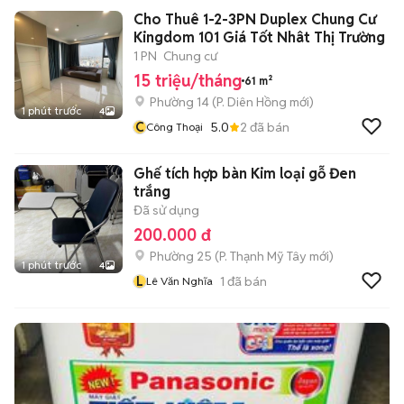
Cho Thuê 1-2-3PN Duplex Chung Cư
Kingdom 101 Giá Tốt Nhât Thị Trường
1 PN
Chung cư
15 triệu/tháng
61 m²
Phường 14
(
P. Diên Hồng
mới)
1 phút trước
4
C
5.0
2
đã bán
Công Thoại
Ghế tích hợp bàn Kim loại gỗ Đen
trắng
Đã sử dụng
200.000 đ
Phường 25
(
P. Thạnh Mỹ Tây
mới)
1 phút trước
4
L
1
đã bán
Lê Văn Nghĩa