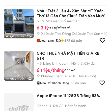
Nhà 1 Trệt 3 Lầu 4x23m Shr MT Xuân
Thới 13 Gần Chợ Chữ S Trần Văn Mười
5 PN
Nhà mặt phố, mặt tiền
6,3 tỷ
68 tr/m²
92 m²
Xã Xuân Thới Đông
(
Xã Xuân Thới Sơn
mới)
43 giây trước
7
5.0
425
đã bán
Xuân Linh
CHO THUÊ NHÀ MẶT TIỀN GIÁ RẺ
6TR
Mặt bằng kinh doanh
Nội thất đầy đủ
6 triệu/tháng
100 m²
Phường Thạnh Xuân
(
P. Thới An
mới)
44 giây trước
4
51
đã bán
Nhà Đất Khánh Đăng
Apple iPhone 11 128GB Trắng 83%
iPhone 11
128 GB
Hết bảo hành