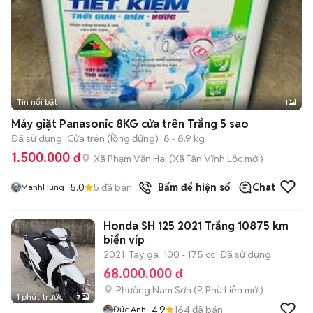
Tin nổi bật
1
Máy giặt Panasonic 8KG cửa trên Trắng 5 sao
Đã sử dụng
Cửa trên (lồng đứng)
8 - 8.9 kg
1.500.000 đ
Xã Phạm Văn Hai
(
Xã Tân Vĩnh Lộc
mới)
5.0
5
đã bán
Bấm để hiện số
Chat
ManhHung
Honda SH 125 2021 Trắng 10875 km
biển víp
2021
Tay ga
100 - 175 cc
Đã sử dụng
68.000.000 đ
Phường Nam Sơn
(
P. Phù Liễn
mới)
1 phút trước
7
4.9
164
đã bán
Đức Anh