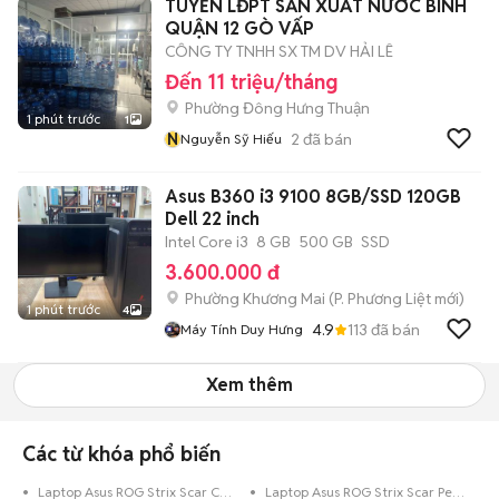
TUYỂN LĐPT SẢN XUẤT NƯỚC BÌNH
QUẬN 12 GÒ VẤP
CÔNG TY TNHH SX TM DV HẢI LÊ
Đến 11 triệu/tháng
Phường Đông Hưng Thuận
1 phút trước
1
N
2
đã bán
Nguyễn Sỹ Hiếu
Asus B360 i3 9100 8GB/SSD 120GB
Dell 22 inch
Intel Core i3
8 GB
500 GB
SSD
3.600.000 đ
Phường Khương Mai
(
P. Phương Liệt
mới)
1 phút trước
4
4.9
113
đã bán
Máy Tính Duy Hưng
Xem thêm
Các từ khóa phổ biến
Laptop Asus ROG Strix Scar Core i5 320 GB
Laptop Asus ROG Strix Scar Pentium 1 TB