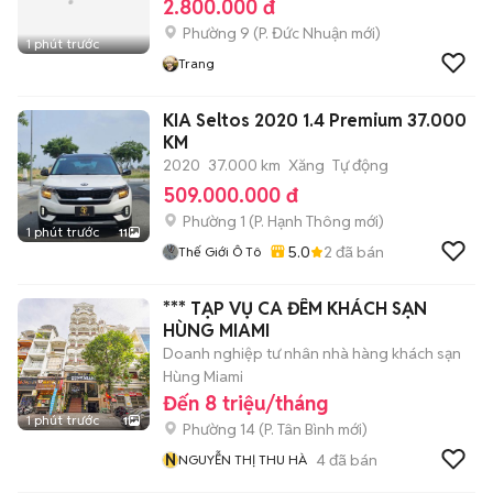
2.800.000 đ
Phường 9
(
P. Đức Nhuận
mới)
1 phút trước
Trang
KIA Seltos 2020 1.4 Premium 37.000
KM
2020
37.000 km
Xăng
Tự động
509.000.000 đ
Phường 1
(
P. Hạnh Thông
mới)
1 phút trước
11
5.0
2
đã bán
Thế Giới Ô Tô
*** TẠP VỤ CA ĐÊM KHÁCH SẠN
HÙNG MIAMI
Doanh nghiệp tư nhân nhà hàng khách sạn
Hùng Miami
Đến 8 triệu/tháng
1 phút trước
1
Phường 14
(
P. Tân Bình
mới)
N
4
đã bán
NGUYỄN THỊ THU HÀ