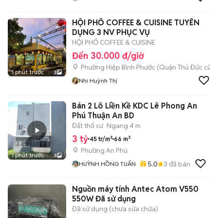
HỘI PHỐ COFFEE & CUISINE TUYỂN
DỤNG 3 NV PHỤC VỤ
HỘI PHỐ COFFEE & CUISINE
Đến 30.000 đ/giờ
Phường Hiệp Bình Phước (Quận Thủ Đức cũ)
1 phút trước
3
Nhi Huỳnh Thị
Bán 2 Lô Liền Kề KDC Lê Phong An
Phú Thuận An BD
Đất thổ cư
Ngang 4 m
3 tỷ
45 tr/m²
66 m²
Phường An Phú
1 phút trước
3
5.0
3
đã bán
HUỲNH HỒNG TUẤN
Nguồn máy tính Antec Atom V550
550W Đã sử dụng
Đã sử dụng (chưa sửa chữa)