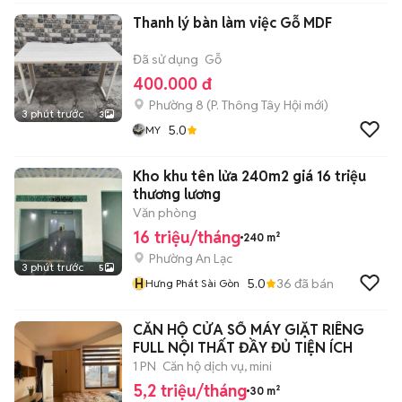
Thanh lý bàn làm việc Gỗ MDF
Đã sử dụng
Gỗ
400.000 đ
Phường 8
(
P. Thông Tây Hội
mới)
3 phút trước
3
5.0
MY
Kho khu tên lửa 240m2 giá 16 triệu
thương lương
Văn phòng
16 triệu/tháng
240 m²
Phường An Lạc
3 phút trước
5
H
5.0
36
đã bán
Hưng Phát Sài Gòn
CĂN HỘ CỬA SỔ MÁY GIẶT RIÊNG
FULL NỘI THẤT ĐẦY ĐỦ TIỆN ÍCH
1 PN
Căn hộ dịch vụ, mini
5,2 triệu/tháng
30 m²