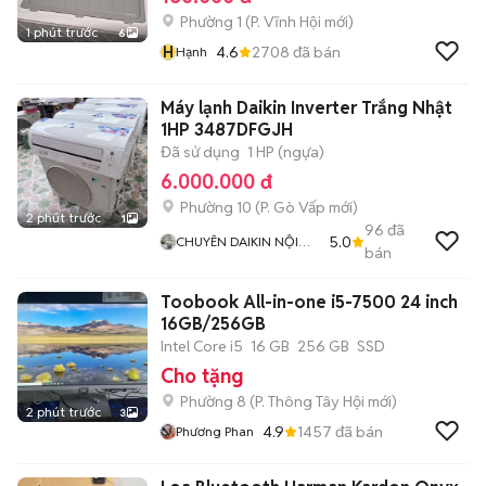
Phường 1
(
P. Vĩnh Hội
mới)
1 phút trước
6
H
4.6
2708
đã bán
Hạnh
Máy lạnh Daikin Inverter Trắng Nhật
1HP 3487DFGJH
Đã sử dụng
1 HP (ngựa)
6.000.000 đ
Phường 10
(
P. Gò Vấp
mới)
2 phút trước
1
96
đã
5.0
CHUYÊN DAIKIN NỘI
bán
ĐỊA
Toobook All-in-one i5-7500 24 inch
16GB/256GB
Intel Core i5
16 GB
256 GB
SSD
Cho tặng
Phường 8
(
P. Thông Tây Hội
mới)
2 phút trước
3
4.9
1457
đã bán
Phương Phan