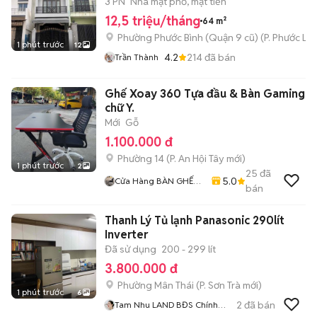
3 PN
Nhà mặt phố, mặt tiền
12,5 triệu/tháng
64 m²
Phường Phước Bình (Quận 9 cũ)
(
P. Phước Lo
1 phút trước
12
4.2
214
đã bán
Trần Thành
Ghế Xoay 360 Tựa đầu & Bàn Gaming
chữ Y.
Mới
Gỗ
1.100.000 đ
Phường 14
(
P. An Hội Tây
mới)
1 phút trước
2
25
đã
5.0
Cửa Hàng BÀN GHẾ
bán
VĂN PHÒNG GIA HUY
Thanh Lý Tủ lạnh Panasonic 290lít
Inverter
Đã sử dụng
200 - 299 lít
3.800.000 đ
Phường Mân Thái
(
P. Sơn Trà
mới)
1 phút trước
6
2
đã bán
Tam Nhu LAND BĐS Chính