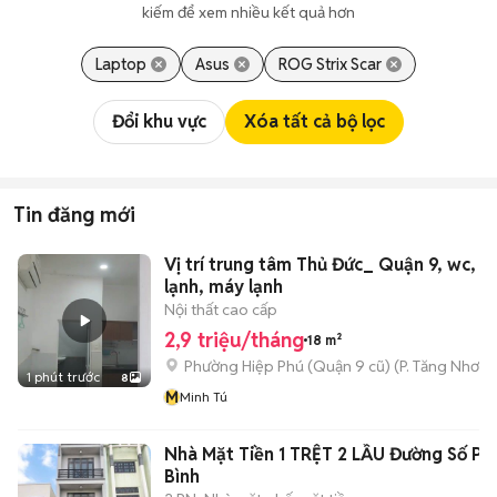
kiếm để xem nhiều kết quả hơn
Laptop
Asus
ROG Strix Scar
Đổi khu vực
Xóa tất cả bộ lọc
Tin đăng mới
Vị trí trung tâm Thủ Đức_ Quận 9, wc, b
lạnh, máy lạnh
Nội thất cao cấp
2,9 triệu/tháng
18 m²
Phường Hiệp Phú (Quận 9 cũ)
(
P. Tăng Nhơn 
1 phút trước
8
M
Minh Tú
Nhà Mặt Tiền 1 TRỆT 2 LẦU Đường Số Ph
Bình