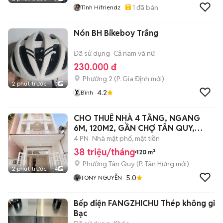
1
đã bán
Tình Hifriendz
Nón BH Bikeboy Trắng
Đã sử dụng
Cả nam và nữ
230.000 đ
Phường 2
(
P. Gia Định
mới)
2 phút trước
3
4.2
Bình
CHO THUÊ NHÀ 4 TẦNG, NGANG
6M, 120M2, GẦN CHỢ TÂN QUY,
QUẬN 7
4 PN
Nhà mặt phố, mặt tiền
38 triệu/tháng
120 m²
Phường Tân Quy
(
P. Tân Hưng
mới)
2 phút trước
4
5.0
TONY NGUYỄN
Bếp điện FANGZHICHU Thép không gỉ
Bạc