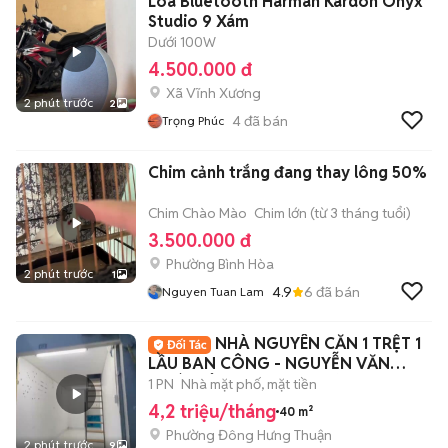
Loa Bluetooth Harman Kardon Onyx
Studio 9 Xám
Dưới 100W
4.500.000 đ
Xã Vĩnh Xương
2 phút trước
2
4
đã bán
Trọng Phúc
Chim cảnh trắng đang thay lông 50%
Chim Chào Mào
Chim lớn (từ 3 tháng tuổi)
3.500.000 đ
Phường Bình Hòa
2 phút trước
1
4.9
6
đã bán
Nguyen Tuan Lam
NHÀ NGUYÊN CĂN 1 TRỆT 1
LẦU BAN CÔNG - NGUYỄN VĂN
QUÁ, ĐÔNG HƯNG THUẬN
1 PN
Nhà mặt phố, mặt tiền
4,2 triệu/tháng
40 m²
Phường Đông Hưng Thuận
2 phút trước
9