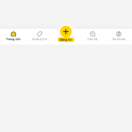
Trang chủ
Quản lý tin
Liên hệ
Tài khoản
Đăng tin
109.000 Bình chọn
Tải ứng dụng Chợ Tốt
Về Chợ Tốt
Quy chế sàn
Chính sách bảo mật
Giải quyết tranh chấp
CÔNG TY TNHH CHỢ TỐT - Người đại diện theo pháp luật:
Nguyễn Trọng Tấn; GPDKKD: 0312120782 do Sở KH & ĐT TP.HCM cấp ngày
11/01/2013;
GPMXH: 185/GP-BTTTT do Bộ Thông tin và Truyền thông