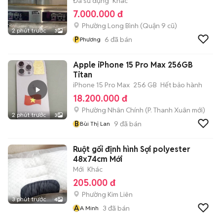
Đã sử dụng
Khác
7.000.000 đ
Phường Long Bình (Quận 9 cũ)
2 phút trước
3
P
6
đã bán
Phương
Apple iPhone 15 Pro Max 256GB
Titan
iPhone 15 Pro Max
256 GB
Hết bảo hành
18.200.000 đ
Phường Nhân Chính
(
P. Thanh Xuân
mới)
2 phút trước
3
B
9
đã bán
Bùi Thị Lan
Ruột gối định hình Sợi polyester
48x74cm Mới
Mới
Khác
205.000 đ
Phường Kim Liên
3 phút trước
4
A
3
đã bán
A Minh