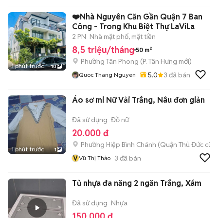
Chủ Đà Nẵng
❤️Nhà Nguyên Căn Gần Quận 7 Ban
Công - Trong Khu Biệt Thự LaViLa
2 PN
Nhà mặt phố, mặt tiền
8,5 triệu/tháng
50 m²
Phường Tân Phong
(
P. Tân Hưng
mới)
1 phút trước
10
5.0
3
đã bán
Quoc Thang Nguyen
Áo sơ mi Nữ Vải Trắng, Nâu đơn giản
Đã sử dụng
Đồ nữ
20.000 đ
Phường Hiệp Bình Chánh (Quận Thủ Đức cũ)
1 phút trước
1
V
3
đã bán
Vũ Thị Thảo
Tủ nhựa đa năng 2 ngăn Trắng, Xám
Đã sử dụng
Nhựa
150.000 đ