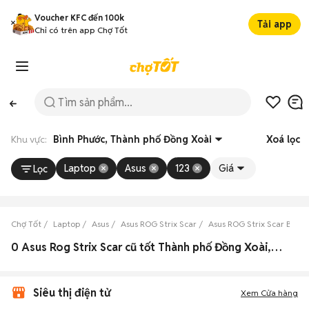
Voucher KFC đến 100k
Tải app
Chỉ có trên app Chợ Tốt
Khu vực:
Bình Phước, Thành phố Đồng Xoài
Xoá lọc
Laptop
Asus
123
Giá
Lọc
Chợ Tốt
Laptop
Asus
Asus ROG Strix Scar
Asus ROG Strix Scar Bình 
0 Asus Rog Strix Scar cũ tốt Thành phố Đồng Xoài, Bình Phước
Siêu thị điện tử
Xem Cửa hàng