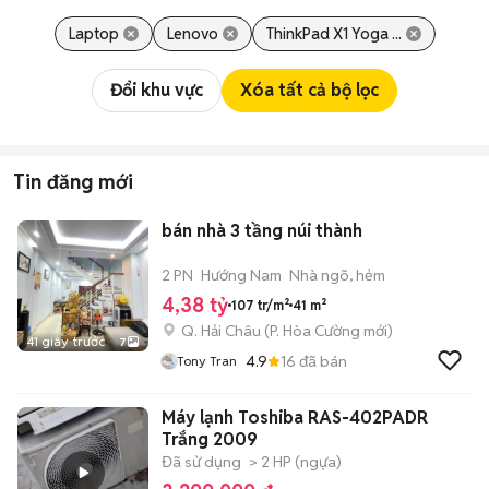
Laptop
Lenovo
ThinkPad X1 Yoga ...
Đổi khu vực
Xóa tất cả bộ lọc
Tin đăng mới
bán nhà 3 tầng núi thành
2 PN
Hướng Nam
Nhà ngõ, hẻm
4,38 tỷ
107 tr/m²
41 m²
Q. Hải Châu
(
P. Hòa Cường
mới)
41 giây trước
7
4.9
16
đã bán
Tony Tran
Máy lạnh Toshiba RAS-402PADR
Trắng 2009
Đã sử dụng
> 2 HP (ngựa)