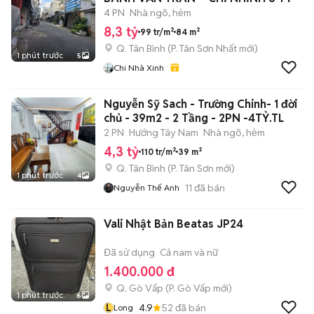
4 PN
Nhà ngõ, hẻm
8,3 tỷ
99 tr/m²
84 m²
Q. Tân Bình
(
P. Tân Sơn Nhất
mới)
1 phút trước
5
Chi Nhà Xinh
Nguyễn Sỹ Sach - Trường Chinh- 1 đời
chủ - 39m2 - 2 Tầng - 2PN -4TỶ.TL
2 PN
Hướng Tây Nam
Nhà ngõ, hẻm
4,3 tỷ
110 tr/m²
39 m²
Q. Tân Bình
(
P. Tân Sơn
mới)
1 phút trước
4
11
đã bán
Nguyễn Thế Anh
Vali Nhật Bản Beatas JP24
Đã sử dụng
Cả nam và nữ
1.400.000 đ
Q. Gò Vấp
(
P. Gò Vấp
mới)
1 phút trước
6
L
4.9
52
đã bán
Long