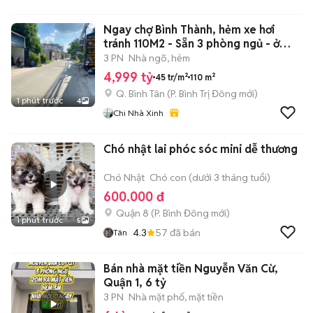
Ngay chợ Bình Thành, hẻm xe hơi
tránh 110M2 - Sẵn 3 phòng ngủ - ở
ngay
3 PN
Nhà ngõ, hẻm
4,999 tỷ
45 tr/m²
110 m²
Q. Bình Tân
(
P. Bình Trị Đông
mới)
1 phút trước
4
Chi Nhà Xinh
Chó nhật lai phóc sóc mini dễ thương
Chó Nhật
Chó con (dưới 3 tháng tuổi)
600.000 đ
Quận 8
(
P. Bình Đông
mới)
1 phút trước
5
4.3
57
đã bán
Tân
Bán nhà mặt tiền Nguyễn Văn Cừ,
Quận 1, 6 tỷ
3 PN
Nhà mặt phố, mặt tiền