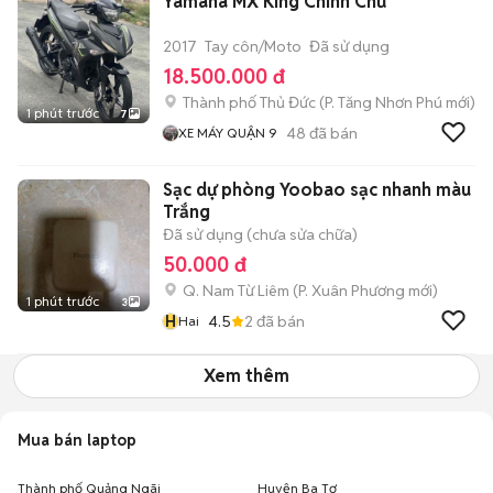
Yamaha MX King Chính Chủ
2017
Tay côn/Moto
Đã sử dụng
18.500.000 đ
Thành phố Thủ Đức
(
P. Tăng Nhơn Phú
mới)
1 phút trước
7
48
đã bán
XE MÁY QUẬN 9
Sạc dự phòng Yoobao sạc nhanh màu
Trắng
Đã sử dụng (chưa sửa chữa)
50.000 đ
Q. Nam Từ Liêm
(
P. Xuân Phương
mới)
1 phút trước
3
H
4.5
2
đã bán
Hai
Xem thêm
Mua bán laptop
Thành phố Quảng Ngãi
Huyện Ba Tơ