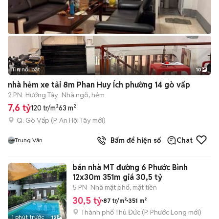
Tin nổi bật
10
+
2
nhà hẻm xe tải 8m Phan Huy Ích phường 14 gò vấp
2 PN
Hướng Tây
Nhà ngõ, hẻm
7,6 tỷ
120 tr/m²
63 m²
Q. Gò Vấp
(
P. An Hội Tây
mới)
Bấm để hiện số
Chat
Trung Văn
bán nhà MT đường 6 Phước Bình
12x30m 351m giá 30,5 tỷ
5 PN
Nhà mặt phố, mặt tiền
30,5 tỷ
87 tr/m²
351 m²
Thành phố Thủ Đức
(
P. Phước Long
mới)
1 phút trước
12