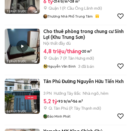
6 tỷ
214 tr/m²
28 m²
Quận 1
(
P. Cầu Ông Lãnh
mới)
1 phút trước
3
Thương Nhà Phố Trung Tâm
Cho thuê phòng trong chung cư Sinh
Lợi (Khu Trung Sơn)
Nội thất đầy đủ
4,8 triệu/tháng
20 m²
Quận 7
(
P. Tân Hưng
mới)
1 phút trước
11
N
3
đã bán
Nguyễn Văn Bình
Tân Phú Đường Nguyễn Hữu Tiến Hxh
3 PN
Hướng Tây Bắc
Nhà ngõ, hẻm
5,2 tỷ
93 tr/m²
56 m²
Q. Tân Phú
(
P. Tây Thạnh
mới)
1 phút trước
3
Bảo Minh Phát