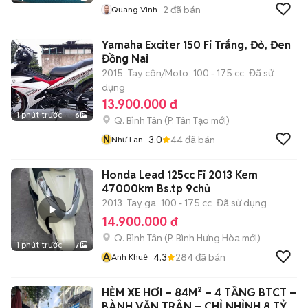
2
đã bán
Quang Vinh
Yamaha Exciter 150 Fi Trắng, Đỏ, Đen
Đồng Nai
2015
Tay côn/Moto
100 - 175 cc
Đã sử
dụng
13.900.000 đ
1 phút trước
6
Q. Bình Tân
(
P. Tân Tạo
mới)
N
3.0
44
đã bán
Như Lan
Honda Lead 125cc Fi 2013 Kem
47000km Bs.tp 9chủ
2013
Tay ga
100 - 175 cc
Đã sử dụng
14.900.000 đ
Q. Bình Tân
(
P. Bình Hưng Hòa
mới)
1 phút trước
7
A
4.3
284
đã bán
Anh Khuê
HẺM XE HƠI – 84M² – 4 TẦNG BTCT –
BÀNH VĂN TRÂN – CHỈ NHỈNH 8 TỶ