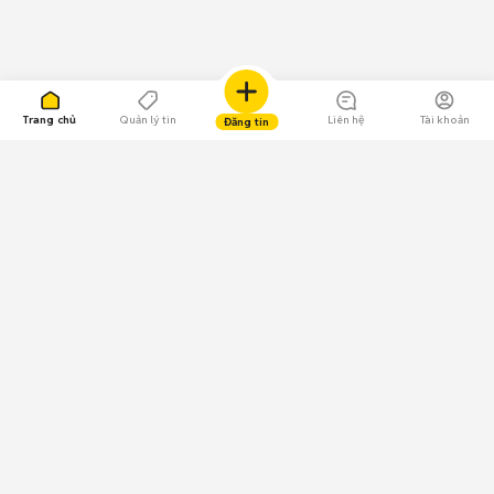
Trang chủ
Quản lý tin
Liên hệ
Tài khoản
Đăng tin
109.000 Bình chọn
Tải ứng dụng Chợ Tốt
Về Chợ Tốt
Quy chế sàn
Chính sách bảo mật
Giải quyết tranh chấp
CÔNG TY TNHH CHỢ TỐT - Người đại diện theo pháp luật:
Nguyễn Trọng Tấn; GPDKKD: 0312120782 do Sở KH & ĐT TP.HCM cấp ngày
11/01/2013;
GPMXH: 185/GP-BTTTT do Bộ Thông tin và Truyền thông
cấp ngày 09/07/2024 - Chịu trách nhiệm
nội dung: Trần Hoàng Ly.
Chính sách sử dụng