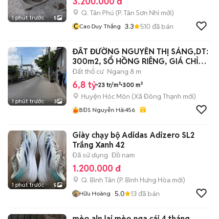
3.200.000 đ
Q. Tân Phú
(
P. Tân Sơn Nhì
mới)
1 phút trước
5
C
3.3
510
đã bán
Cao Duy Thắng
ĐẤT ĐƯỜNG NGUYỄN THỊ SÁNG,DT:
300m2, SỔ HỒNG RIÊNG, GIÁ CHỈ
6.8 TỶ
Đất thổ cư
Ngang 8 m
6,8 tỷ
23 tr/m²
300 m²
Huyện Hóc Môn
(
Xã Đông Thạnh
mới)
1 phút trước
3
BĐS Nguyễn Hải456
Giày chạy bộ Adidas Adizero SL2
Trắng Xanh 42
Đã sử dụng
Đồ nam
1.200.000 đ
Q. Bình Tân
(
P. Bình Hưng Hòa
mới)
1 phút trước
5
5.0
13
đã bán
Hữu Hoàng
mèo aln lai mèo nga cái 4 tháng