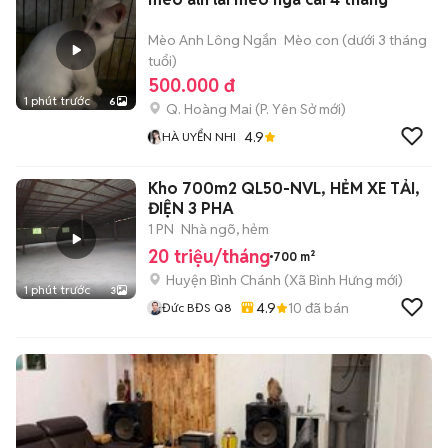
Mèo Anh Lông Ngắn
Mèo con (dưới 3 tháng
tuổi)
500.000 đ
1 phút trước
6
Q. Hoàng Mai
(
P. Yên Sở
mới)
4.9
HÀ UYỂN NHI
Kho 700m2 QL50-NVL, HẺM XE TẢI,
ĐIỆN 3 PHA
1 PN
Nhà ngõ, hẻm
20 triệu/tháng
700 m²
Huyện Bình Chánh
(
Xã Bình Hưng
mới)
1 phút trước
3
4.9
10
đã bán
Đức BĐS Q8