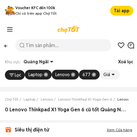
Voucher KFC đến 100k
Tải app
Chỉ có trên app Chợ Tốt
Khu vực:
Quảng Ngãi
Xoá lọc
Laptop
Lenovo
677
Giá
Lọc
Chợ Tốt
Laptop
Lenovo
Lenovo ThinkPad X1 Yoga Gen 6
Lenovo Thi
0 Lenovo Thinkpad X1 Yoga Gen 6 cũ tốt Quảng Ngãi
Siêu thị điện tử
Xem Cửa hàng