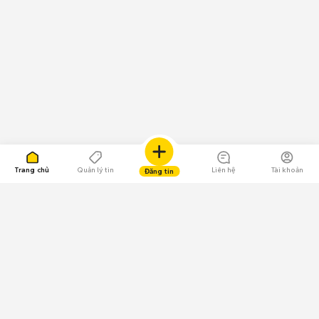
Trang chủ
Quản lý tin
Liên hệ
Tài khoản
Đăng tin
109.000 Bình chọn
Tải ứng dụng Chợ Tốt
Về Chợ Tốt
Quy chế sàn