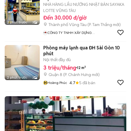
NHÀ HÀNG LẨU NƯỚNG NHẬT BẢN SAYAKA
LOTTE VŨNG TÀU
Đến 30.000 đ/giờ
2 phút trước
3
Thành phố Vũng Tàu
(
P. Tam Thắng
mới)
CÔNG TY TNHH XÂY DỰNG
VÀ DỊCH VỤ SHO VIỆT NAM
Phòng máy lạnh qua ĐH Sài Gòn 10
phút
Nội thất đầy đủ
3 triệu/tháng
12 m²
Quận 8
(
P. Chánh Hưng
mới)
2 phút trước
3
H
4.7
5
đã bán
Hoàng Phúc