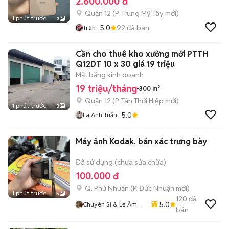
2.600.000 đ
Quận 12
(
P. Trung Mỹ Tây
mới)
1 phút trước
3
5.0
92
đã bán
Trân
Cần cho thuê kho xưởng mới PTTH
Q12DT 10 x 30 giá 19 triệu
Mặt bằng kinh doanh
19 triệu/tháng
300 m²
Quận 12
(
P. Tân Thới Hiệp
mới)
1 phút trước
3
5.0
Lã Anh Tuấn
Máy ảnh Kodak. bán xác trưng bày
Đã sử dụng (chưa sửa chữa)
100.000 đ
Q. Phú Nhuận
(
P. Đức Nhuận
mới)
1 phút trước
5
120
đã
5.0
Chuyên Sỉ & Lẻ Âm
bán
Thanh Bãi Toàn Quốc