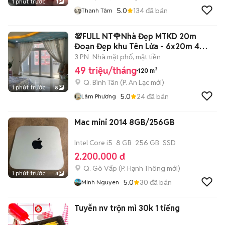
1 phút trước
1
5.0
134
đã bán
Thanh Tâm
💯FULL NT🌹Nhà Đẹp MTKD 20m
Đoạn Đẹp khu Tên Lửa - 6x20m 4
tầng 3PN 5WC
3 PN
Nhà mặt phố, mặt tiền
49 triệu/tháng
120 m²
Q. Bình Tân
(
P. An Lạc
mới)
1 phút trước
8
5.0
24
đã bán
Lâm Phương
Mac mini 2014 8GB/256GB
Intel Core i5
8 GB
256 GB
SSD
2.200.000 đ
Q. Gò Vấp
(
P. Hạnh Thông
mới)
1 phút trước
4
5.0
30
đã bán
Minh Nguyen
Tuyễn nv trộn mì 30k 1 tiếng