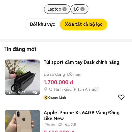
Laptop
LG
Đổi khu vực
Xóa tất cả bộ lọc
Tin đăng mới
Túi sport cầm tay Dask chính hãng
Đã sử dụng
Đồ nam
1.700.000 đ
Q. Ninh Kiều
(
P. Tân An
mới)
1 phút trước
5
K
Khang Linh
Apple iPhone Xs 64GB Vàng Đồng
Like New
iPhone XS
64 GB