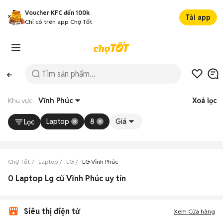
Voucher KFC đến 100k
Tải app
Chỉ có trên app Chợ Tốt
Khu vực:
Vĩnh Phúc
Xoá lọc
Laptop
8
Giá
Lọc
Chợ Tốt
Laptop
LG
LG Vĩnh Phúc
0 Laptop Lg cũ Vĩnh Phúc uy tín
Siêu thị điện tử
Xem Cửa hàng