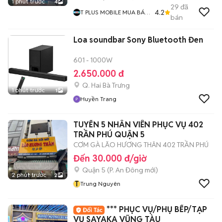
1 phút trước
4
29
đã
4.2
T PLUS MOBILE MUA BÁN
bán
ĐIỆN THOẠI
Loa soundbar Sony Bluetooth Đen
601 - 1000W
2.650.000 đ
Q. Hai Bà Trưng
1 phút trước
1
Huyền Trang
TUYỂN 5 NHÂN VIÊN PHỤC VỤ 402
TRẦN PHÚ QUẬN 5
CƠM GÀ LÃO HƯƠNG THÂN 402 TRẦN PHÚ
Đến 30.000 đ/giờ
Quận 5
(
P. An Đông
mới)
2 phút trước
2
T
Trung Nguyên
*** PHỤC VỤ/PHỤ BẾP/TẠP
VỤ SAYAKA VŨNG TÀU