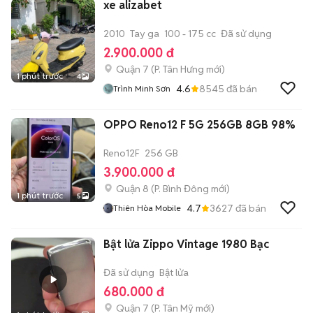
xe alizabet
2010
Tay ga
100 - 175 cc
Đã sử dụng
2.900.000 đ
Quận 7
(
P. Tân Hưng
mới)
1 phút trước
4
4.6
8545
đã bán
Trình Minh Sơn
OPPO Reno12 F 5G 256GB 8GB 98%
Reno12F
256 GB
3.900.000 đ
Quận 8
(
P. Bình Đông
mới)
1 phút trước
5
4.7
3627
đã bán
Thiên Hòa Mobile
Bật lửa Zippo Vintage 1980 Bạc
Đã sử dụng
Bật lửa
680.000 đ
Quận 7
(
P. Tân Mỹ
mới)