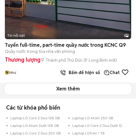
Tin nổi bật
1
Tuyển full-time, part-time quầy nước trong KCNC Q9
Quầy nước trong tòa nhà văn phòng
Thương lượng
Thành phố Thủ Đức
(
P. Long Bình
mới)
N
Bấm để hiện số
Chat
Như
Xem thêm
Các từ khóa phổ biến
Laptop LG Core 2 Duo 128 GB
Laptop LG Atom 250 GB
Laptop LG Atom Dưới 128 GB
Laptop LG Core 2 Duo Dưới 128 GB
Laptop LG Core 2 Duo 250 GB
Laptop LGTrên 1 TB