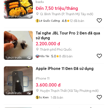
badu
Đến 7,50 triệu/tháng
Q. Bình Thạnh
(
P. Thạnh Mỹ Tây
mới)
1 phút trước
1
l
4.8
12
đã bán
Lê Quốc Cường
Tai nghe JBL Tour Pro 2 Đen đã qua
sử dụng
2.200.000 đ
Thành phố Phú Quốc
5.0
8
đã bán
Hữu Tài
1 phút trước
3
Apple iPhone 11 Đen Đã sử dụng
iPhone 11
3.600.000 đ
Huyện Thạch Thất
(
Xã Tây Phương
mới)
1 phút trước
3
5
1
đã bán
5c Kien