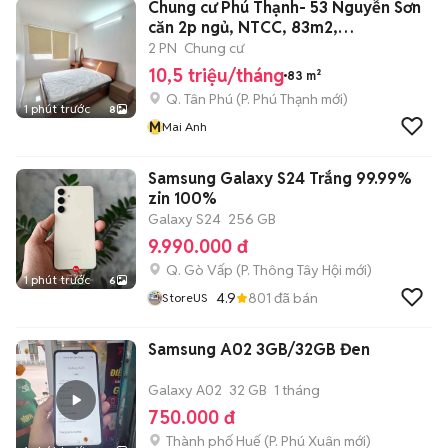
Chung cư Phú Thạnh- 53 Nguyễn Sơn
căn 2p ngủ, NTCC, 83m2,
10,5tr/tháng
2 PN
Chung cư
10,5 triệu/tháng
83 m²
Q. Tân Phú
(
P. Phú Thạnh
mới)
1 phút trước
8
M
Mai Anh
Samsung Galaxy S24 Trắng 99.99%
zin 100%
Galaxy S24
256 GB
9.990.000 đ
Q. Gò Vấp
(
P. Thông Tây Hội
mới)
1 phút trước
6
4.9
801
đã bán
StoreUS
Samsung A02 3GB/32GB Đen
Galaxy A02
32 GB
1 tháng
750.000 đ
Thành phố Huế
(
P. Phú Xuân
mới)