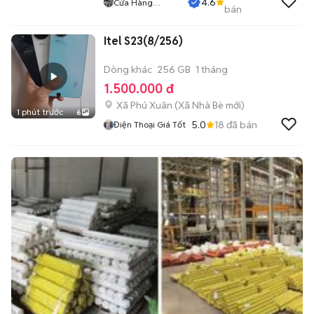
4.6
Cửa Hàng
bán
Tuanduy
Itel S23(8/256)
Dòng khác
256 GB
1 tháng
1.500.000 đ
Xã Phú Xuân
(
Xã Nhà Bè
mới)
1 phút trước
6
5.0
18
đã bán
Điện Thoại Giá Tốt