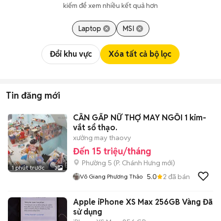
kiếm để xem nhiều kết quả hơn
Laptop
MSI
Đổi khu vực
Xóa tất cả bộ lọc
Tin đăng mới
CẦN GẤP NỮ THỢ MAY NGỒI 1 kim-
vắt sổ thạo.
xưởng may thaovy
Đến 15 triệu/tháng
Phường 5
(
P. Chánh Hưng
mới)
1 phút trước
3
5.0
2
đã bán
Võ Giang Phương Thảo
Apple iPhone XS Max 256GB Vàng Đã
sử dụng