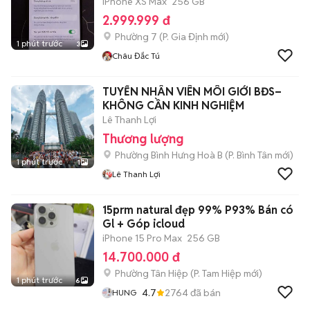
iPhone XS Max
256 GB
2.999.999 đ
Phường 7
(
P. Gia Định
mới)
1 phút trước
3
Châu Đắc Tú
TUYỂN NHÂN VIÊN MÔI GIỚI BĐS–
KHÔNG CẦN KINH NGHIỆM
Lê Thanh Lợi
Thương lượng
Phường Bình Hưng Hoà B
(
P. Bình Tân
mới)
1 phút trước
1
Lê Thanh Lợi
15prm natural đẹp 99% P93% Bán có
Gl + Góp icloud
iPhone 15 Pro Max
256 GB
14.700.000 đ
Phường Tân Hiệp
(
P. Tam Hiệp
mới)
1 phút trước
6
4.7
2764
đã bán
HUNG