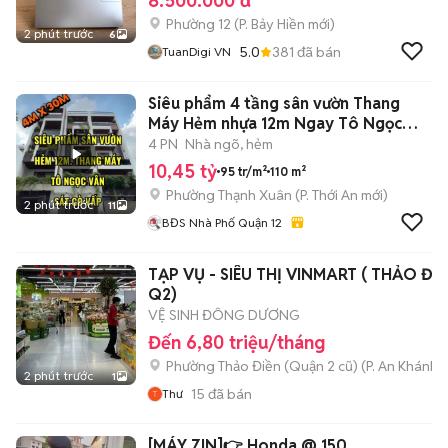
8.500.000 đ
Phường 12
(
P. Bảy Hiền
mới)
2 phút trước
6
5.0
381
đã bán
TuanDigi VN
Siêu phẩm 4 tầng sân vườn Thang
Máy Hẻm nhựa 12m Ngay Tô Ngọc
Vân
4 PN
Nhà ngõ, hẻm
10,45 tỷ
95 tr/m²
110 m²
Phường Thạnh Xuân
(
P. Thới An
mới)
2 phút trước
11
BĐS Nhà Phố Quận 12
TẠP VỤ - SIÊU THỊ VINMART ( THẢO ĐIỀ
Q2)
VỆ SINH ĐÔNG DƯƠNG
Đến 6,80 triệu/tháng
Phường Thảo Điền (Quận 2 cũ)
(
P. An Khánh
m
2 phút trước
1
15
đã bán
Thư
[MÁY ZIN]👉 Honda @ 150