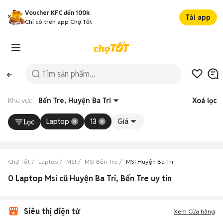
Voucher KFC đến 100k
Tải app
Chỉ có trên app Chợ Tốt
Khu vực:
Bến Tre, Huyện Ba Tri
Xoá lọc
Laptop
13
Giá
Lọc
Chợ Tốt
Laptop
MSI
MSI Bến Tre
MSI Huyện Ba Tri
0 Laptop Msi cũ Huyện Ba Tri, Bến Tre uy tín
Siêu thị điện tử
Xem Cửa hàng