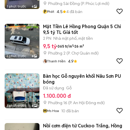
Phường Sài Đồng
(
P. Phúc Lợi
mới)
1 phút trước
6
P
4.5
4
đã bán
Phát
Mặt Tiền Lê Hồng Phong Quận 5 Chỉ
9,5 tỷ TL Giá tốt
2 PN
Nhà mặt phố, mặt tiền
9,5 tỷ
365 tr/m²
26 m²
Phường 2
(
P. Chợ Quán
mới)
1 phút trước
8
4.9
Thanh Hiền
Bàn học Gỗ nguyên khối Nâu Sơn PU
bóng
Đã sử dụng
Gỗ
1.100.000 đ
Phường 16
(
P. An Hội Đông
mới)
1 phút trước
6
M
10
đã bán
Ms Hoa
Nồi cơm điện tử Cuckoo Trắng, Hồng