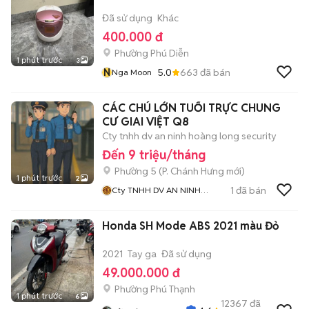
Đã sử dụng
Khác
400.000 đ
Phường Phú Diễn
1 phút trước
3
N
5.0
663
đã bán
Nga Moon
CÁC CHÚ LỚN TUỔI TRỰC CHUNG
CƯ GIAI VIỆT Q8
Cty tnhh dv an ninh hoàng long security
Đến 9 triệu/tháng
Phường 5
(
P. Chánh Hưng
mới)
1 phút trước
2
1
đã bán
Cty TNHH DV AN NINH
HOÀNG LONG SECURITY
Honda SH Mode ABS 2021 màu Đỏ
2021
Tay ga
Đã sử dụng
49.000.000 đ
Phường Phú Thạnh
1 phút trước
6
12367
đã