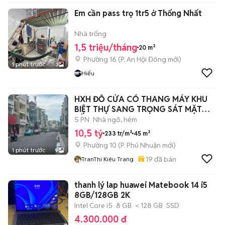
Em cần pass trọ 1tr5 ở Thống Nhất
Nhà trống
1,5 triệu/tháng
20 m²
Phường 16
(
P. An Hội Đông
mới)
1 phút trước
3
Hiếu
HXH ĐỖ CỬA CÓ THANG MÁY KHU
BIỆT THỰ SANG TRỌNG SÁT MẶT
TIỀN NGAY PN
5 PN
Nhà ngõ, hẻm
10,5 tỷ
233 tr/m²
45 m²
Phường 10
(
P. Phú Nhuận
mới)
1 phút trước
9
19
đã bán
TranThi Kiêu Trang
thanh lý lap huawei Matebook 14 i5
8GB/128GB 2K
Intel Core i5
8 GB
< 128 GB
SSD
4.300.000 đ