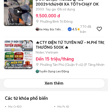
2002✨1chủ✨ĐI XA TỐT✨CHẠY OK
2003
Tay ga
Đã sử dụng
9.500.000 đ
Phường Bình Trị Đông
2 phút trước
11
770
đã
4.5
Xe Máy Bùi Tiến
bán
Dũng
🔥CTY ĐIỆN TỬ TUYỂN NỮ - M.PHÍ TRỌ -
THƯỞNG 500K 🔥
Nidec Vietnam
Đến 15 triệu/tháng
Phường Tân Phú (Quận 9 cũ)
(
P. Tăng Nhơn P
2 phút trước
5
Tuyển Dụng Lao Động
Xem thêm
Các từ khóa phổ biến
Msi Cr420
Msi Ps 42