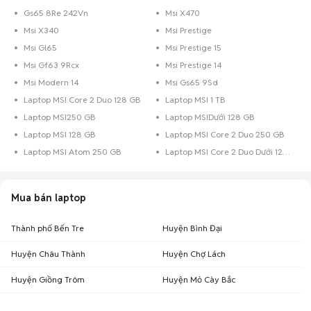
Gs65 8Re 242Vn
Msi X470
Msi X340
Msi Prestige
Msi Gl65
Msi Prestige 15
Msi Gf63 9Rcx
Msi Prestige 14
Msi Modern 14
Msi Gs65 9Sd
Laptop MSI Core 2 Duo 128 GB
Laptop MSI 1 TB
Laptop MSI250 GB
Laptop MSIDưới 128 GB
Laptop MSI 128 GB
Laptop MSI Core 2 Duo 250 GB
Laptop MSI Atom 250 GB
Laptop MSI Core 2 Duo Dưới 128 GB
Mua bán laptop
Thành phố Bến Tre
Huyện Bình Đại
Huyện Châu Thành
Huyện Chợ Lách
Huyện Giồng Trôm
Huyện Mỏ Cày Bắc