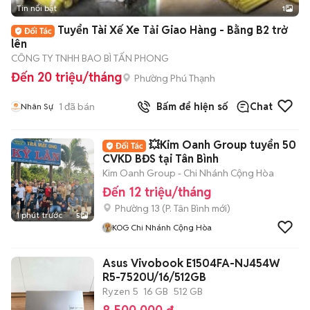
Tin nổi bật
1
Tuyển Tài Xế Xe Tải Giao Hàng - Bằng B2 trở
lên
CÔNG TY TNHH BAO BÌ TẤN PHONG
Đến 20 triệu/tháng
Phường Phú Thạnh
1
đã bán
Bấm để hiện số
Chat
Nhân Sự
💥Kim Oanh Group tuyển 50
CVKD BĐS tại Tân Bình
Kim Oanh Group - Chi Nhánh Cộng Hòa
Đến 12 triệu/tháng
Phường 13
(
P. Tân Bình
mới)
1 phút trước
5
KOG Chi Nhánh Cộng Hòa
Asus Vivobook E1504FA-NJ454W
R5-7520U/16/512GB
Ryzen 5
16 GB
512 GB